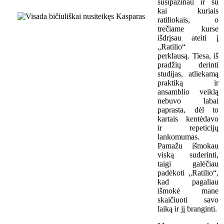
susipažinau ir su
kai kuriais
ratiliokais, o
trečiame kurse
išdrįsau ateiti į
„Ratilio“
perklausą. Tiesa, iš
pradžių derinti
studijas, atliekamą
praktiką ir
ansamblio veiklą
nebuvo labai
paprasta, dėl to
kartais kentėdavo
ir repeticijų
lankomumas.
Pamažu išmokau
viską suderinti,
taigi galėčiau
padėkoti „Ratilio“,
kad pagaliau
išmokė mane
skaičiuoti savo
laiką ir jį branginti.