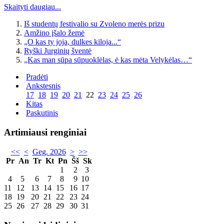
Skaityti daugiau...
Iš studentų festivalio su Zvoleno merės prizu
Amžino įšalo žemė
„O kas ty joja, dulkes kiloja...“
Ryški Jurginių šventė
„Kas man sūpa sūpuoklėlas, ė kas mėta Velykėlas…“
Pradėti
Ankstesnis
17
18
19
20
21
22
23
24
25
26
Kitas
Paskutinis
Artimiausi renginiai
<<
<
Geg. 2026
>
>>
Pr
An
Tr
Kt
Pn
Šš
Sk
1
2
3
4
5
6
7
8
9
10
11
12
13
14
15
16
17
18
19
20
21
22
23
24
25
26
27
28
29
30
31