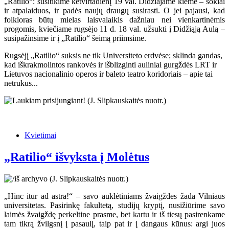
„Ratilio“: susitikime ketvirtadienį 19 val. Didžiajame kieme – šokiai
ir atpalaiduos, ir padės naujų draugų susirasti. O jei pajausi, kad
folkloras būtų mielas laisvalaikis dažniau nei vienkartinėmis
progomis, kviečiame rugsėjo 11 d. 18 val. užsukti į Didžiąją Aulą –
susipažinsime ir į „Ratilio“ šeimą priimsime.
Rugsėjį „Ratilio“ suksis ne tik Universiteto erdvėse; sklinda gandas,
kad iškrakmolintos rankovės ir išblizginti auliniai gurgždės LRT ir
Lietuvos nacionalinio operos ir baleto teatro koridoriais – apie tai
netrukus...
Kvietimai
„Ratilio“ išvyksta į Molėtus
„Hinc itur ad astra!“ – savo auklėtiniams žvaigždes žada Vilniaus
universitetas. Pasirinkę fakultetą, studijų kryptį, nusižiūrime savo
laimės žvaigždę perkeltine prasme, bet kartu ir iš tiesų pasirenkame
tam tikrą žvilgsnį į pasaulį, taip pat ir į dangaus kūnus: argi juos