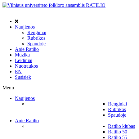
Naujienos
Renginiai
Rubrikos
Spaudoje
Apie Ratilio
Muzika
Leidiniai
Nuotraukos
EN
Susisiek
Menu
Naujienos
Renginiai
Rubrikos
Spaudoje
Apie Ratilio
Ratilio klubas
Ratilio 50
Ratilio 55