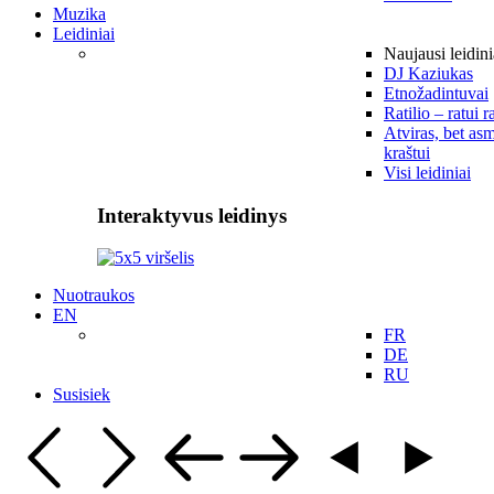
Muzika
Leidiniai
Naujausi leidini
DJ Kaziukas
Etnožadintuvai
Ratilio – ratui r
Atviras, bet asm
kraštui
Visi leidiniai
Interaktyvus leidinys
Nuotraukos
EN
FR
DE
RU
Susisiek