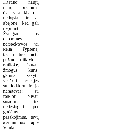
„Ratilio“ naujų
narių priėmimą
ėjau visai kitaip –
nedrąsiai ir su
abejone, kad gali
nepriimti.
Žvelgiant iš
dabartinės
perspektyvos, tai
kelia šypseną,
tačiau tuo metu
pažinojau tik vieną
ratiliokę, buvau
žmogus, kuris,
galima sakyti,
visiškai nesusijęs
su folkloru ir jo
neragavęs: su
folkloru buvau
susidūrusi tik
netiesiogiai per
girdėtus
pasakojimus, tėvų
atsiminimus apie
Vilniaus