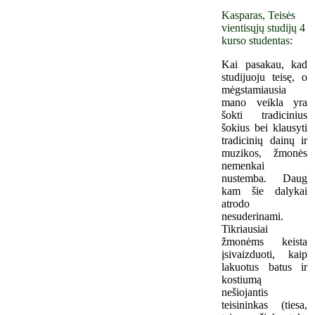
Kasparas, Teisės
vientisųjų studijų 4
kurso studentas:
Kai pasakau, kad
studijuoju teisę, o
mėgstamiausia
mano veikla yra
šokti tradicinius
šokius bei klausyti
tradicinių dainų ir
muzikos, žmonės
nemenkai
nustemba. Daug
kam šie dalykai
atrodo
nesuderinami.
Tikriausiai
žmonėms keista
įsivaizduoti, kaip
lakuotus batus ir
kostiumą
nešiojantis
teisininkas (tiesa,