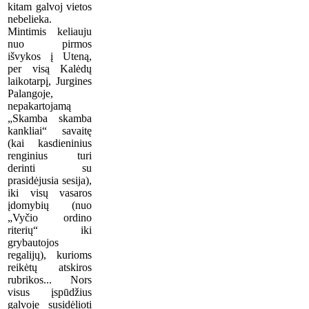
kitam galvoj vietos
nebelieka.
Mintimis keliauju
nuo pirmos
išvykos į Uteną,
per visą Kalėdų
laikotarpį, Jurgines
Palangoje,
nepakartojamą
„Skamba skamba
kankliai“ savaitę
(kai kasdieninius
renginius turi
derinti su
prasidėjusia sesija),
iki visų vasaros
įdomybių (nuo
„Vyčio ordino
riterių“ iki
grybautojos
regalijų), kurioms
reikėtų atskiros
rubrikos... Nors
visus įspūdžius
galvoje susidėlioti