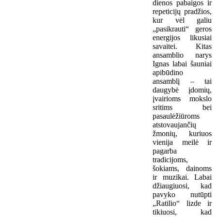
dienos pabaigos ir
repeticijų pradžios,
kur vėl galiu
„pasikrauti“ geros
energijos likusiai
savaitei. Kitas
ansamblio narys
Ignas labai šauniai
apibūdino
ansamblį – tai
daugybė įdomių,
įvairioms mokslo
sritims bei
pasaulėžiūroms
atstovaujančių
žmonių, kuriuos
vienija meilė ir
pagarba
tradicijoms,
šokiams, dainoms
ir muzikai. Labai
džiaugiuosi, kad
pavyko nutūpti
„Ratilio“ lizde ir
tikiuosi, kad