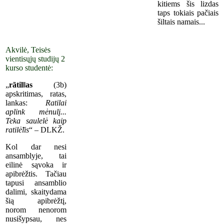
kitiems šis lizdas
taps tokiais pačiais
šiltais namais...
Akvilė, Teisės
vientisųjų studijų 2
kurso studentė:
„
rãtil‖as
(3b)
apskritimas, ratas,
lankas:
Ratilai
aplink mėnulį...
Teka saulelė kaip
ratilė̃lis
“ – DLKŽ.
Kol dar nesi
ansamblyje, tai
eilinė sąvoka ir
apibrėžtis. Tačiau
tapusi ansamblio
dalimi, skaitydama
šią apibrėžtį,
norom nenorom
nusišypsau, nes