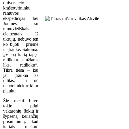
universiteto
kraštotyrininkų
ramuvos
ekspedicijas bei
Jonines su
ramuvietiškais
elementais. Iš
tikrųjų, nebuvo ten
ko bijoti – priėmė
ir įtraukė. Sakoma:
„Vieną kartą tapęs
ratilioku, amžiams
liksi ratilioku“.
Tikra tiesa – kai
jau įtraukia tas
ratilas, tai nė
nenori niekur kitur
plaukti.
Šie metai buvo
tokie pilni
vakaronių, šokių ir
šypseną keliančių
prisiminimų, kad
kartais niekam