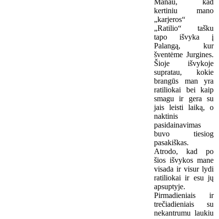
Manau, kad
kertiniu mano
„karjeros“
„Ratilio“ tašku
tapo išvyka į
Palangą, kur
šventėme Jurgines.
Šioje išvykoje
supratau, kokie
brangūs man yra
ratiliokai bei kaip
smagu ir gera su
jais leisti laiką, o
naktinis
pasidainavimas
buvo tiesiog
pasakiškas.
Atrodo, kad po
šios išvykos mane
visada ir visur lydi
ratiliokai ir esu jų
apsuptyje.
Pirmadieniais ir
trečiadieniais su
nekantrumu laukiu