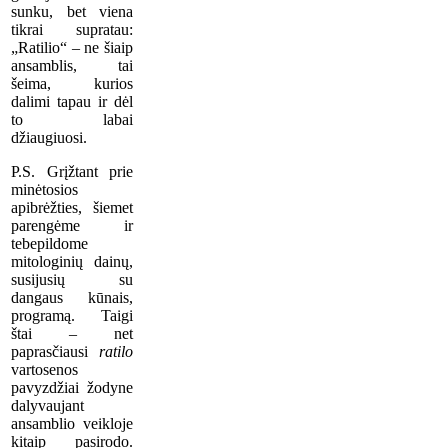
sunku, bet viena
tikrai supratau:
„Ratilio“ – ne šiaip
ansamblis, tai
šeima, kurios
dalimi tapau ir dėl
to labai
džiaugiuosi.
P.S. Grįžtant prie
minėtosios
apibrėžties, šiemet
parengėme ir
tebepildome
mitologinių dainų,
susijusių su
dangaus kūnais,
programą. Taigi
štai – net
paprasčiausi
ratilo
vartosenos
pavyzdžiai žodyne
dalyvaujant
ansamblio veikloje
kitaip pasirodo.