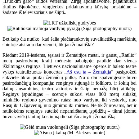
„Duokim garo“ laidos veteranai. Žirgą apdainavome, pajauniukus
ritulius išjuokėme, vingierkos pridainavimų kūrybą pristatėme –
žadame iš televizoriaus neišlipti...
Bet kaip čia nutiko, kad šalia plačiarankovių suvalkietiškų marškinių
spintoje atsirado dar vieneri, tik jau žemaitiški?
Riedant 2019-iesiems, tęsiasi ir Žemaitijos metai, ir gausų „Ratilio“
metų pasirodymų kraitį mėnesio pabaigoje papildė dar vienas
iškilmingas reginys. Lietuvos nacionaliniame operos ir baleto teatre
vykęs teatralizuotas koncertas „
Aš esu ta – Žemaitija
“ pasigrožėti
sukvietė tikrai puikų žemaičių pulką. Na o dar spalvingesnė buvo
pasirodančiųjų kompanija: renginys sujungė ir folkloro, ir šokių bei
dainų ansamblius, teatro aktorius ir šiaip nemažą būrį atlikėjų.
Reginys įspūdingas – scenoje sukosi visas 800 metų sukaktį
mininčio regiono gyvenimo ratas: nuo vardynų iki vestuvių, nuo
Rasų iki Užgavėnių, nuo gimimo iki mirties. Ne tik žiūrovams, bet ir
ratiliokėms renginys suteikė nepamirštamų įspūdžių – tikrai įdomu
buvo saviškį tautinį kostiumą dienai išmainyti į žemaitišką.