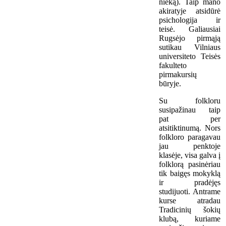
nieką). Taip mano
akiratyje atsidūrė
psichologija ir
teisė. Galiausiai
Rugsėjo pirmąją
sutikau Vilniaus
universiteto Teisės
fakulteto
pirmakursių
būryje.
Su folkloru
susipažinau taip
pat per
atsitiktinumą. Nors
folkloro paragavau
jau penktoje
klasėje, visa galva į
folklorą pasinėriau
tik baigęs mokyklą
ir pradėjęs
studijuoti. Antrame
kurse atradau
Tradicinių šokių
klubą, kuriame