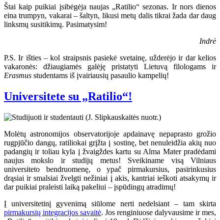
Štai kaip puikiai įsibėgėja naujas „Ratilio“ sezonas. Ir nors dienos
eina trumpyn, vakarai – šaltyn, likusi metų dalis tikrai žada dar daug
linksmų susitikimų. Pasimatysim!
Indrė
P.S. Ir išties – kol straipsnis pasiekė svetainę, užderėjo ir dar kelios
vakaronės: džiaugiamės galėję pristatyti Lietuvą filologams ir
Erasmus
studentams iš įvairiausių pasaulio kampelių!
Universitete su „Ratilio“!
Molėtų astronomijos observatorijoje apdainavę nepaprasto grožio
rugpjūčio dangų, ratiliokai grįžta į sostinę, bet nenuleidžia akių nuo
padangių ir toliau kyla į žvaigždes kartu su Alma Mater pradėdami
naujus mokslo ir studijų metus! Sveikiname visą Vilniaus
universiteto bendruomenę, o ypač pirmakursius, pasirinkusius
drąsiai ir smalsiai žvelgti nežiniai į akis, kantriai ieškoti atsakymų ir
dar puikiai praleisti laiką pakeliui – įspūdingų atradimų!
Į universitetinį gyvenimą siūlome nerti nedelsiant – tam skirta
pirmakursių integracijos savaitė
. Jos renginiuose dalyvausime ir mes,