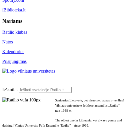
Spotify.com
iBiblioteka.lt
Nariams
Ratilio klubas
Natos
Kalendorius
Prisijungimas
Ieškoti...
Seniausias Lietuvoje, bet visuomet jaunas ir veržlus!
Vilniaus universiteto folkloro ansamblis „Ratilio“ –
nuo 1968 m.
The oldest one in Lithuania, yet always young and
dashing! Vilnius University Folk Ensemble "Ratilio" – since 1968.