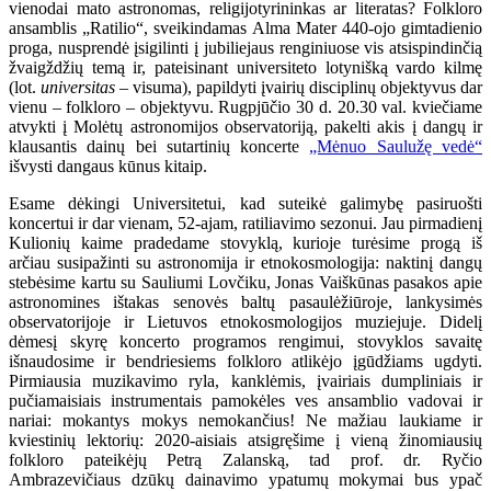
vienodai mato astronomas, religijotyrininkas ar literatas? Folkloro
ansamblis „Ratilio“, sveikindamas Alma Mater 440-ojo gimtadienio
proga, nusprendė įsigilinti į jubiliejaus renginiuose vis atsispindinčią
žvaigždžių temą ir, pateisinant universiteto lotynišką vardo kilmę
(lot.
universitas
– visuma), papildyti įvairių disciplinų objektyvus dar
vienu – folkloro – objektyvu. Rugpjūčio 30 d. 20.30 val. kviečiame
atvykti į Molėtų astronomijos observatoriją, pakelti akis į dangų ir
klausantis dainų bei sutartinių koncerte
„Mėnuo Saulužę vedė“
išvysti dangaus kūnus kitaip.
Esame dėkingi Universitetui, kad suteikė galimybę pasiruošti
koncertui ir dar vienam, 52-ajam, ratiliavimo sezonui. Jau pirmadienį
Kulionių kaime pradedame stovyklą, kurioje turėsime progą iš
arčiau susipažinti su astronomija ir etnokosmologija: naktinį dangų
stebėsime kartu su Sauliumi Lovčiku, Jonas Vaiškūnas pasakos apie
astronomines ištakas senovės baltų pasaulėžiūroje, lankysimės
observatorijoje ir Lietuvos etnokosmologijos muziejuje. Didelį
dėmesį skyrę koncerto programos rengimui, stovyklos savaitę
išnaudosime ir bendriesiems folkloro atlikėjo įgūdžiams ugdyti.
Pirmiausia muzikavimo ryla, kanklėmis, įvairiais dumpliniais ir
pučiamaisiais instrumentais pamokėles ves ansamblio vadovai ir
nariai: mokantys mokys nemokančius! Ne mažiau laukiame ir
kviestinių lektorių: 2020-aisiais atsigręšime į vieną žinomiausių
folkloro pateikėjų Petrą Zalanską, tad prof. dr. Ryčio
Ambrazevičiaus dzūkų dainavimo ypatumų mokymai bus ypač