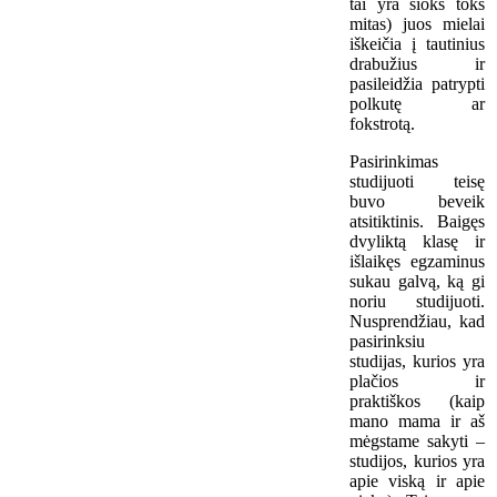
tai yra šioks toks
mitas) juos mielai
iškeičia į tautinius
drabužius ir
pasileidžia patrypti
polkutę ar
fokstrotą.
Pasirinkimas
studijuoti teisę
buvo beveik
atsitiktinis. Baigęs
dvyliktą klasę ir
išlaikęs egzaminus
sukau galvą, ką gi
noriu studijuoti.
Nusprendžiau, kad
pasirinksiu
studijas, kurios yra
plačios ir
praktiškos (kaip
mano mama ir aš
mėgstame sakyti –
studijos, kurios yra
apie viską ir apie