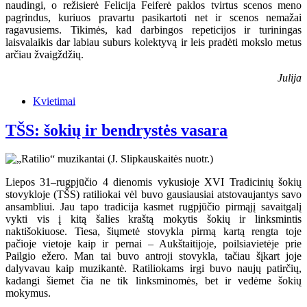
naudingi, o režisierė Felicija Feiferė paklos tvirtus scenos meno
pagrindus, kuriuos pravartu pasikartoti net ir scenos nemažai
ragavusiems. Tikimės, kad darbingos repeticijos ir turiningas
laisvalaikis dar labiau suburs kolektyvą ir leis pradėti mokslo metus
arčiau žvaigždžių.
Julija
Kvietimai
TŠS: šokių ir bendrystės vasara
Liepos 31–rugpjūčio 4 dienomis vykusioje XVI Tradicinių šokių
stovykloje (TŠS) ratiliokai vėl buvo gausiausiai atstovaujantys savo
ansambliui. Jau tapo tradicija kasmet rugpjūčio pirmąjį savaitgalį
vykti vis į kitą šalies kraštą mokytis šokių ir linksmintis
naktišokiuose. Tiesa, šiųmetė stovykla pirmą kartą rengta toje
pačioje vietoje kaip ir pernai – Aukštaitijoje, poilsiavietėje prie
Pailgio ežero. Man tai buvo antroji stovykla, tačiau šįkart joje
dalyvavau kaip muzikantė. Ratiliokams irgi buvo naujų patirčių,
kadangi šiemet čia ne tik linksminomės, bet ir vedėme šokių
mokymus.