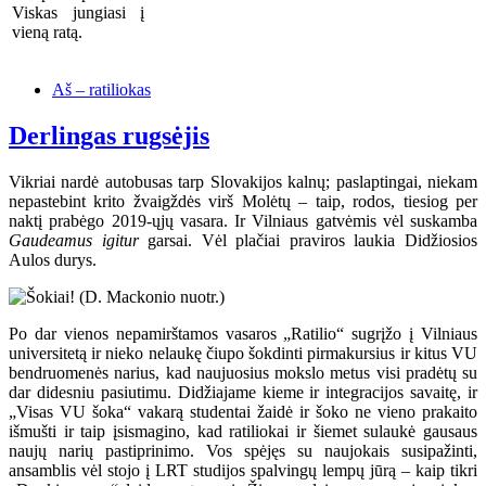
Viskas jungiasi į
vieną ratą.
Aš – ratiliokas
Derlingas rugsėjis
Vikriai nardė autobusas tarp Slovakijos kalnų; paslaptingai, niekam
nepastebint krito žvaigždės virš Molėtų – taip, rodos, tiesiog per
naktį prabėgo 2019-ųjų vasara. Ir Vilniaus gatvėmis vėl suskamba
Gaudeamus igitur
garsai. Vėl plačiai praviros laukia Didžiosios
Aulos durys.
Po dar vienos nepamirštamos vasaros „Ratilio“ sugrįžo į Vilniaus
universitetą ir nieko nelaukę čiupo šokdinti pirmakursius ir kitus VU
bendruomenės narius, kad naujuosius mokslo metus visi pradėtų su
dar didesniu pasiutimu. Didžiajame kieme ir integracijos savaitę, ir
„Visas VU šoka“ vakarą studentai žaidė ir šoko ne vieno prakaito
išmušti ir taip įsismagino, kad ratiliokai ir šiemet sulaukė gausaus
naujų narių pastiprinimo. Vos spėjęs su naujokais susipažinti,
ansamblis vėl stojo į LRT studijos spalvingų lempų jūrą – kaip tikri