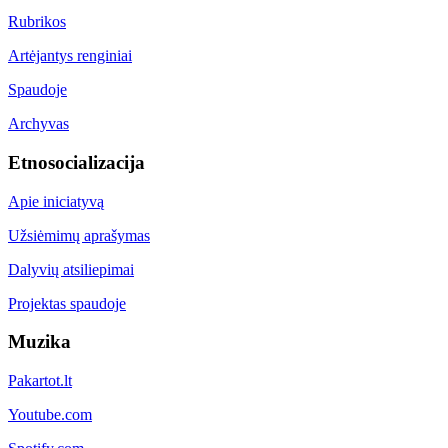
Rubrikos
Artėjantys renginiai
Spaudoje
Archyvas
Etnosocializacija
Apie iniciatyvą
Užsiėmimų aprašymas
Dalyvių atsiliepimai
Projektas spaudoje
Muzika
Pakartot.lt
Youtube.com