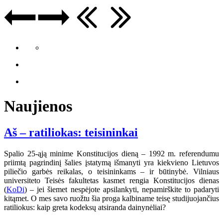
Naujienos
Aš – ratiliokas: teisininkai
Spalio 25-ąją minime Konstitucijos dieną – 1992 m. referendumu
priimtą pagrindinį šalies įstatymą išmanyti yra kiekvieno Lietuvos
piliečio garbės reikalas, o teisininkams – ir būtinybė. Vilniaus
universiteto Teisės fakultetas kasmet rengia Konstitucijos dienas
(
KoDi
) – jei šiemet nespėjote apsilankyti, nepamirškite to padaryti
kitąmet. O mes savo ruožtu šia proga kalbiname teisę studijuojančius
ratiliokus: kaip greta kodeksų atsiranda dainynėliai?