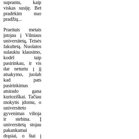
suprantu, kaip
viskas susiję. Bet
pradėkim nuo
pradžių...
Praeitais metais
įstojau į Vilniaus
universitetą, Teisės
fakultetą. Nuolatos
sulaukiu klausimo,
kodėl taip
pasirinkau, ir vis
dar neturiu į jį
atsakymo, juolab
kad pats
pasirinkimas
atsirado gana
kurioziškai. Tačiau
mokytis įdomu, o
universiteto
gyvenimas vilioja
ir stebina. Į
universitetą stojau
pakankamai
drąsiai, o štai į