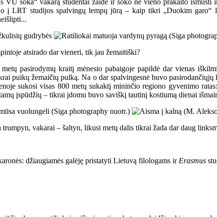
as VU šoka“ vakarą studentai žaidė ir šoko ne vieno prakaito išmušti ir
tojo į LRT studijos spalvingų lempų jūrą – kaip tikri „Duokim garo“ l
šlipti...
intoje atsirado dar vieneri, tik jau žemaitiški?
o“ metų pasirodymų kraitį mėnesio pabaigoje papildė dar vienas iškilm
tikrai puikų žemaičių pulką. Na o dar spalvingesnė buvo pasirodančiųjų k
 scenoje sukosi visas 800 metų sukaktį mininčio regiono gyvenimo rat
tamų įspūdžių – tikrai įdomu buvo saviškį tautinį kostiumą dienai išmain
na trumpyn, vakarai – šaltyn, likusi metų dalis tikrai žada dar daug link
vakaronės: džiaugiamės galėję pristatyti Lietuvą filologams ir
Erasmus
stu