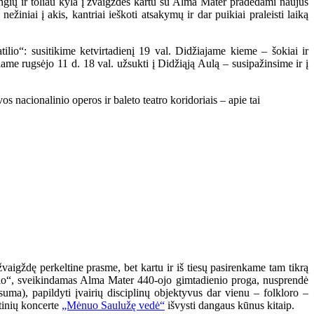
angių ir toliau kyla į žvaigždes kartu su Alma Mater pradėdami naujus
žiniai į akis, kantriai ieškoti atsakymų ir dar puikiai praleisti laiką
ilio“: susitikime ketvirtadienį 19 val. Didžiajame kieme – šokiai ir
iame rugsėjo 11 d. 18 val. užsukti į Didžiąją Aulą – susipažinsime ir į
s nacionalinio operos ir baleto teatro koridoriais – apie tai
žvaigždę perkeltine prasme, bet kartu ir iš tiesų pasirenkame tam tikrą
atilio“, sveikindamas Alma Mater 440-ojo gimtadienio proga, nusprendė
suma), papildyti įvairių disciplinų objektyvus dar vienu – folkloro –
rtinių koncerte
„Mėnuo Saulužę vedė“
išvysti dangaus kūnus kitaip.