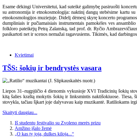
Esame dėkingi Universitetui, kad suteikė galimybę pasiruošti koncertu
su astronomija ir etnokosmologija: naktinį dangų stebėsime kartu su
etnokosmologijos muziejuje. Didelį dėmesį skyrę koncerto programos r
dumpliniais ir pučiamaisiais instrumentais pamokėles ves ansamblio
folkloro pateikėjų Petrą Zalanską, tad prof. dr. Ryčio Ambrazevičia
pasikartoti net ir scenos nemažai ragavusiems. Tikimės, kad darbingos r
Kvietimai
TŠS: šokių ir bendrystės vasara
Liepos 31–rugpjūčio 4 dienomis vykusioje XVI Tradicinių šokių stovykl
kitą šalies kraštą mokytis šokių ir linksmintis naktišokiuose. Tiesa, 
stovykla, tačiau šįkart joje dalyvavau kaip muzikantė. Ratiliokams ir
Skaityti daugiau...
Iš studentų festivalio su Zvoleno merės prizu
Amžino įšalo žemė
„O kas ty joja, dulkes kiloja...“