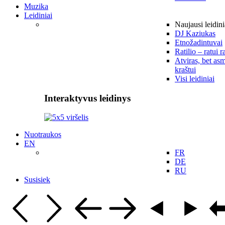
Muzika
Leidiniai
Naujausi leidini
DJ Kaziukas
Etnožadintuvai
Ratilio – ratui r
Atviras, bet asm
kraštui
Visi leidiniai
Interaktyvus leidinys
Nuotraukos
EN
FR
DE
RU
Susisiek