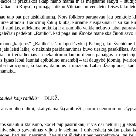
 plačios ir praktiškos (kaip mano mama ir aš mėgstame sakyti – studijo
. Galiausiai Rugsėjo pirmąją sutikau Vilniaus universiteto Teisės fakulte
au taip pat per atsitiktinumą. Nors folkloro paragavau jau penktoje kl
urse atradau Tradicinių šokių klubą, kuriame susipažinau ir su kai kuria
inti studijas, atliekamą praktiką ir ansamblio veiklą nebuvo labai papra
 galėčiau padėkoti „Ratilio“, kad pagaliau išmokė mane skaičiuoti savo lai
mano „karjeros“ „Ratilio“ tašku tapo išvyka į Palangą, kur šventėme Ju
 jais leisti laiką, o naktinis pasidainavimas buvo tiesiog pasakiškas. At
ais ir trečiadieniais su nekantrumu laukiu dienos pabaigos ir repeticijų 
s Ignas labai šauniai apibūdino ansamblį – tai daugybė įdomių, įvairi
rba tradicijoms, šokiams, dainoms ir muzikai. Labai džiaugiuosi, kad p
 namais...
aulelė kaip ratilė̃lis
“ – DLKŽ.
usi ansamblio dalimi, skaitydama šią apibrėžtį, norom nenorom nusišypsa
atos sulaukiu klausimo, kodėl taip pasirinkau, ir vis dar neturiu į jį ats
versiteto gyvenimas vilioja ir stebina. Į universitetą stojau pakanka
ejone, kad gali nepriimti. Žvelgiant iš dabartinės perspektyvos, tai kel