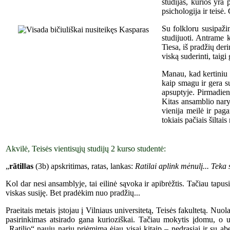
studijas, kurios yra
psichologija ir teisė
Su folkloru susipažin
studijuoti. Antrame k
Tiesa, iš pradžių der
viską suderinti, taigi
Manau, kad kertiniu 
kaip smagu ir gera su
apsuptyje. Pirmadieni
Kitas ansamblio nary
vienija meilė ir paga
tokiais pačiais šiltais
Akvilė, Teisės vientisųjų studijų 2 kurso studentė:
„
rãtil‖as
(3b) apskritimas, ratas, lankas:
Ratilai aplink mėnulį... Teka s
Kol dar nesi ansamblyje, tai eilinė sąvoka ir apibrėžtis. Tačiau tap
viskas susiję. Bet pradėkim nuo pradžių...
Praeitais metais įstojau į Vilniaus universitetą, Teisės fakultetą. Nuol
pasirinkimas atsirado gana kurioziškai. Tačiau mokytis įdomu, o uni
„Ratilio“ naujų narių priėmimą ėjau visai kitaip – nedrąsiai ir su ab