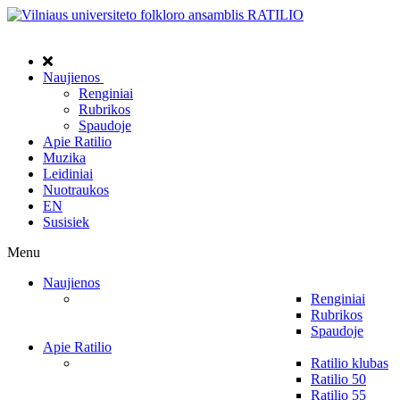
Naujienos
Renginiai
Rubrikos
Spaudoje
Apie Ratilio
Muzika
Leidiniai
Nuotraukos
EN
Susisiek
Menu
Naujienos
Renginiai
Rubrikos
Spaudoje
Apie Ratilio
Ratilio klubas
Ratilio 50
Ratilio 55