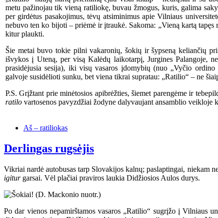
metu pažinojau tik vieną ratiliokę, buvau žmogus, kuris, galima sakyti
per girdėtus pasakojimus, tėvų atsiminimus apie Vilniaus universitet
nebuvo ten ko bijoti – priėmė ir įtraukė. Sakoma: „Vieną kartą tapęs rat
kitur plaukti.
Šie metai buvo tokie pilni vakaronių, šokių ir šypseną keliančių p
išvykos į Uteną, per visą Kalėdų laikotarpį, Jurgines Palangoje, n
prasidėjusia sesija), iki visų vasaros įdomybių (nuo „Vyčio ordino r
galvoje susidėlioti sunku, bet viena tikrai supratau: „Ratilio“ – ne šiai
P.S. Grįžtant prie minėtosios apibrėžties, šiemet parengėme ir tebepi
ratilo
vartosenos pavyzdžiai žodyne dalyvaujant ansamblio veikloje kit
Aš – ratiliokas
Derlingas rugsėjis
Vikriai nardė autobusas tarp Slovakijos kalnų; paslaptingai, niekam n
igitur
garsai. Vėl plačiai praviros laukia Didžiosios Aulos durys.
Po dar vienos nepamirštamos vasaros „Ratilio“ sugrįžo į Vilniaus un