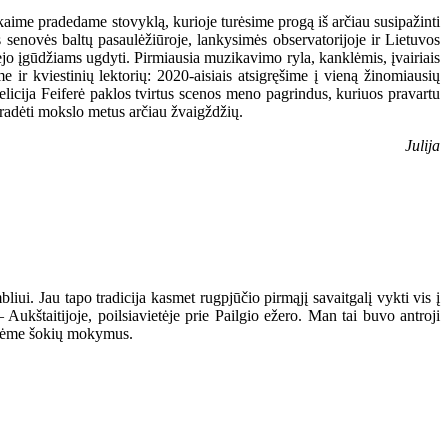
kaime pradedame stovyklą, kurioje turėsime progą iš arčiau susipažinti
senovės baltų pasaulėžiūroje, lankysimės observatorijoje ir Lietuvos
jo įgūdžiams ugdyti. Pirmiausia muzikavimo ryla, kanklėmis, įvairiais
r kviestinių lektorių: 2020-aisiais atsigręšime į vieną žinomiausių
icija Feiferė paklos tvirtus scenos meno pagrindus, kuriuos pravartu
 pradėti mokslo metus arčiau žvaigždžių.
Julija
ui. Jau tapo tradicija kasmet rugpjūčio pirmąjį savaitgalį vykti vis į
 Aukštaitijoje, poilsiavietėje prie Pailgio ežero. Man tai buvo antroji
vedėme šokių mokymus.