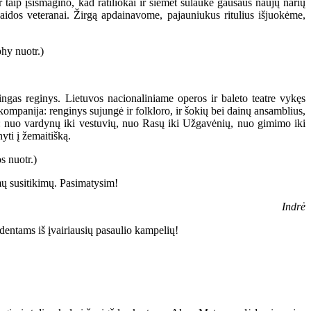
 taip įsismagino, kad ratiliokai ir šiemet sulaukė gausaus naujų narių
aidos veteranai. Žirgą apdainavome, pajauniukus ritulius išjuokėme,
ingas reginys. Lietuvos nacionaliniame operos ir baleto teatre vykęs
ompanija: renginys sujungė ir folkloro, ir šokių bei dainų ansamblius,
as: nuo vardynų iki vestuvių, nuo Rasų iki Užgavėnių, nuo gimimo iki
yti į žemaitišką.
smų susitikimų. Pasimatysim!
Indrė
dentams iš įvairiausių pasaulio kampelių!