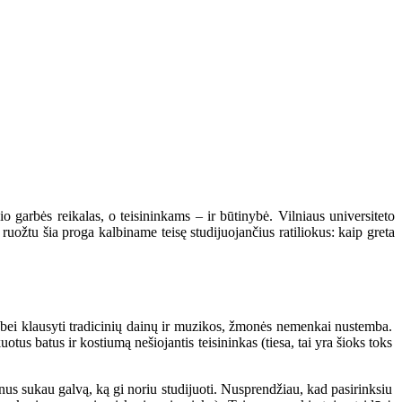
 garbės reikalas, o teisininkams – ir būtinybė. Vilniaus universiteto
ruožtu šia proga kalbiname teisę studijuojančius ratiliokus: kaip greta
s bei klausyti tradicinių dainų ir muzikos, žmonės nemenkai nustemba.
us batus ir kostiumą nešiojantis teisininkas (tiesa, tai yra šioks toks
minus sukau galvą, ką gi noriu studijuoti. Nusprendžiau, kad pasirinksiu