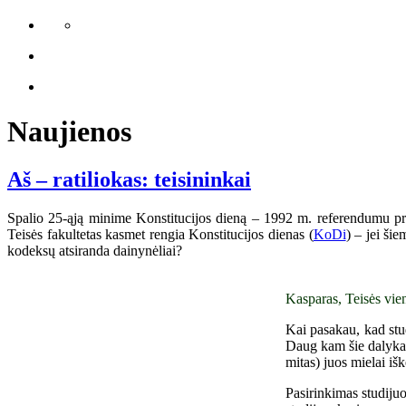
Naujienos
Aš – ratiliokas: teisininkai
Spalio 25-ąją minime Konstitucijos dieną – 1992 m. referendumu priim
Teisės fakultetas kasmet rengia Konstitucijos dienas (
KoDi
) – jei ši
kodeksų atsiranda dainynėliai?
Kasparas, Teisės vien
Kai pasakau, kad stu
Daug kam šie dalykai 
mitas) juos mielai išk
Pasirinkimas studijuo