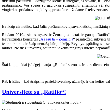
didesniu pasiutimu. Didžiajame kieme ir integracijos savaitę, ir „Vis
pastiprinimo. Vos spėjęs su naujokais susipažinti, ansamblis vėl s
vingierkos pridainavimų kūrybą pristatėme – žadame iš televizoriaus nei
Bet kaip čia nutiko, kad šalia plačiarankovių suvalkietiškų marškinių sp
Riedant 2019-iesiems, tęsiasi ir Žemaitijos metai, ir gausų „Ratili
teatralizuotas koncertas „
Aš esu ta – Žemaitija
“ pasigrožėti sukvietė 
teatro aktorius ir šiaip nemažą būrį atlikėjų. Reginys įspūdingas –
mirties. Ne tik žiūrovams, bet ir ratiliokėms renginys suteikė nepamirš
Štai kaip puikiai įsibėgėja naujas „Ratilio“ sezonas. Ir nors dienos ei
P.S. Ir išties – kol straipsnis pasiekė svetainę, užderėjo ir dar kelios 
Universitete su „Ratilio“!