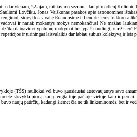
i ir dar vienam, 52-ajam, ratiliavimo sezonui. Jau pirmadienį Kulionių 
 Sauliumi Lovčiku, Jonas Vaiškūnas pasakos apie astronomines ištakas 
engimui, stovyklos savaitę išnaudosime ir bendriesiems folkloro atlikė
 vadovai ir nariai: mokantys mokys nemokančius! Ne mažiau laukiame i
us dzūkų dainavimo ypatumų mokymai bus ypač naudingi, o režisierė Fel
epeticijos ir turiningas laisvalaikis dar labiau suburs kolektyvą ir leis
oje (TŠS) ratiliokai vėl buvo gausiausiai atstovaujantys savo ansambli
šiųmetė stovykla pirmą kartą rengta toje pačioje vietoje kaip ir pernai –
gi buvo naujų patirčių, kadangi šiemet čia ne tik linksminomės, bet ir 