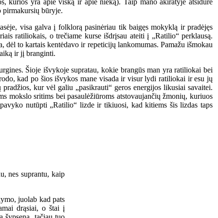
s, kurios yra apie viską ir apie nieką). Taip mano akiratyje atsidūrė
to pirmakursių būryje.
asėje, visa galva į folklorą pasinėriau tik baigęs mokyklą ir pradėjęs
is ratiliokais, o trečiame kurse išdrįsau ateiti į „Ratilio“ perklausą.
sta, dėl to kartais kentėdavo ir repeticijų lankomumas. Pamažu išmokau
ką ir jį branginti.
rgines. Šioje išvykoje supratau, kokie brangūs man yra ratiliokai bei
rodo, kad po šios išvykos mane visada ir visur lydi ratiliokai ir esu jų
pradžios, kur vėl galiu „pasikrauti“ geros energijos likusiai savaitei.
oms mokslo sritims bei pasaulėžiūroms atstovaujančių žmonių, kuriuos
avyko nutūpti „Ratilio“ lizde ir tikiuosi, kad kitiems šis lizdas taps
u, nes suprantu, kaip
akymo, juolab kad pats
mai drąsiai, o štai į
ia šypseną, tačiau tuo