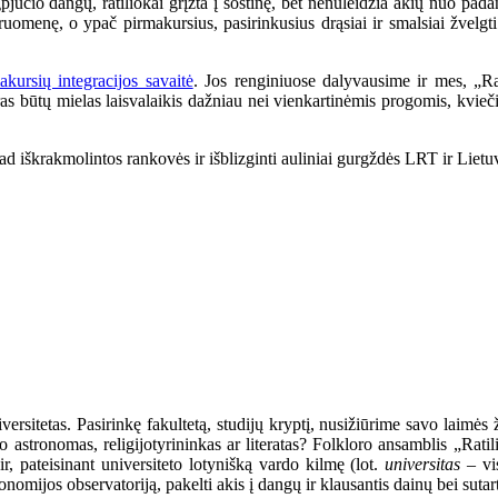
jūčio dangų, ratiliokai grįžta į sostinę, bet nenuleidžia akių nuo pad
menę, o ypač pirmakursius, pasirinkusius drąsiai ir smalsiai žvelgti ne
akursių integracijos savaitė
. Jos renginiuose dalyvausime ir mes, „Rat
oras būtų mielas laisvalaikis dažniau nei vienkartinėmis progomis, kvieč
ad iškrakmolintos rankovės ir išblizginti auliniai gurgždės LRT ir Lietuvo
ersitetas. Pasirinkę fakultetą, studijų kryptį, nusižiūrime savo laimės 
mato astronomas, religijotyrininkas ar literatas? Folkloro ansamblis „R
 ir, pateisinant universiteto lotynišką vardo kilmę (lot.
universitas
– vi
nomijos observatoriją, pakelti akis į dangų ir klausantis dainų bei suta