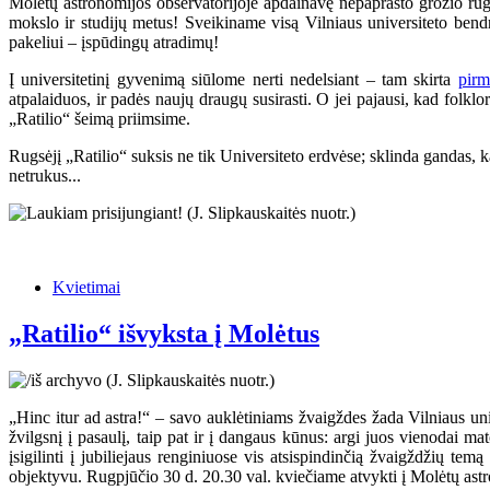
Molėtų astronomijos observatorijoje apdainavę nepaprasto grožio rugp
mokslo ir studijų metus! Sveikiname visą Vilniaus universiteto bendruo
pakeliui – įspūdingų atradimų!
Į universitetinį gyvenimą siūlome nerti nedelsiant – tam skirta
pirm
atpalaiduos, ir padės naujų draugų susirasti. O jei pajausi, kad folkl
„Ratilio“ šeimą priimsime.
Rugsėjį „Ratilio“ suksis ne tik Universiteto erdvėse; sklinda gandas, k
netrukus...
Kvietimai
„Ratilio“ išvyksta į Molėtus
„Hinc itur ad astra!“ – savo auklėtiniams žvaigždes žada Vilniaus univ
žvilgsnį į pasaulį, taip pat ir į dangaus kūnus: argi juos vienodai 
įsigilinti į jubiliejaus renginiuose vis atsispindinčią žvaigždžių temą
objektyvu. Rugpjūčio 30 d. 20.30 val. kviečiame atvykti į Molėtų astro