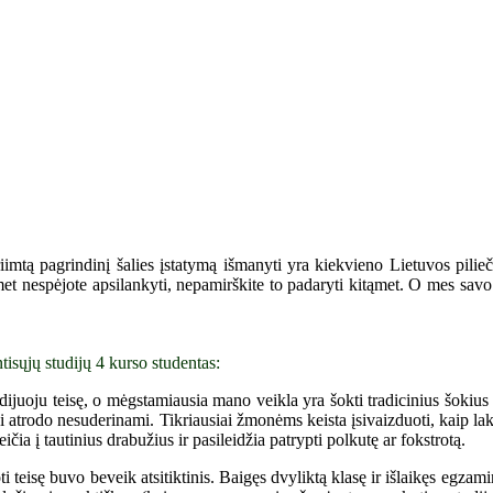
tą pagrindinį šalies įstatymą išmanyti yra kiekvieno Lietuvos piliečio
emet nespėjote apsilankyti, nepamirškite to padaryti kitąmet. O mes savo 
tisųjų studijų 4 kurso studentas:
dijuoju teisę, o mėgstamiausia mano veikla yra šokti tradicinius šokiu
atrodo nesuderinami. Tikriausiai žmonėms keista įsivaizduoti, kaip lakuot
eičia į tautinius drabužius ir pasileidžia patrypti polkutę ar fokstrotą.
ti teisę buvo beveik atsitiktinis. Baigęs dvyliktą klasę ir išlaikęs egza