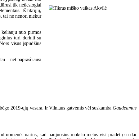
ūrusi tik netiesiogiai
ementais. Iš tikrųjų,
s, tai nė nenori niekur
s keliauju nuo pirmos
inius turi derinti su
 Nors visus įspūdžius
tai – net paprasčiausi
prabėgo 2019-ųjų vasara. Ir Vilniaus gatvėmis vėl suskamba
Gaudeamus
bendruomenės narius, kad naujuosius mokslo metus visi pradėtų su dar