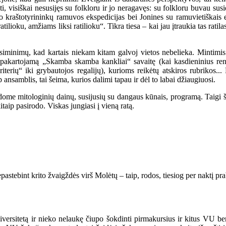
, visiškai nesusijęs su folkloru ir jo neragavęs: su folkloru buvau susid
o kraštotyrininkų ramuvos ekspedicijas bei Jonines su ramuvietiškais el
ilioku, amžiams liksi ratilioku“. Tikra tiesa – kai jau įtraukia tas ratila
risiminimų, kad kartais niekam kitam galvoj vietos nebelieka. Mintimi
epakartojamą „Skamba skamba kankliai“ savaitę (kai kasdieninius reng
iterių“ iki grybautojos regalijų), kurioms reikėtų atskiros rubrikos...
p ansamblis, tai šeima, kurios dalimi tapau ir dėl to labai džiaugiuosi.
ldome mitologinių dainų, susijusių su dangaus kūnais, programą. Taigi š
aip pasirodo. Viskas jungiasi į vieną ratą.
epastebint krito žvaigždės virš Molėtų – taip, rodos, tiesiog per naktį 
iversitetą ir nieko nelaukę čiupo šokdinti pirmakursius ir kitus VU 