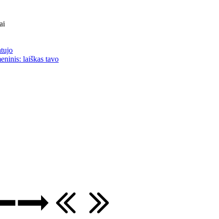
ai
atujo
eninis: laiškas tavo