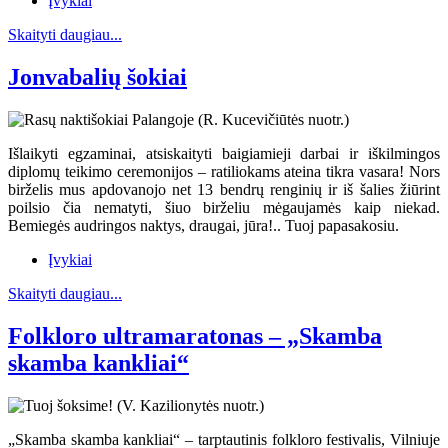
Įvykiai
Skaityti daugiau...
Jonvabalių šokiai
Išlaikyti egzaminai, atsiskaityti baigiamieji darbai ir iškilmingos
diplomų teikimo ceremonijos – ratiliokams ateina tikra vasara! Nors
birželis mus apdovanojo net 13 bendrų renginių ir iš šalies žiūrint
poilsio čia nematyti, šiuo birželiu mėgaujamės kaip niekad.
Bemiegės audringos naktys, draugai, jūra!.. Tuoj papasakosiu.
Įvykiai
Skaityti daugiau...
Folkloro ultramaratonas – „Skamba
skamba kankliai“
„Skamba skamba kankliai“ – tarptautinis folkloro festivalis, Vilniuje