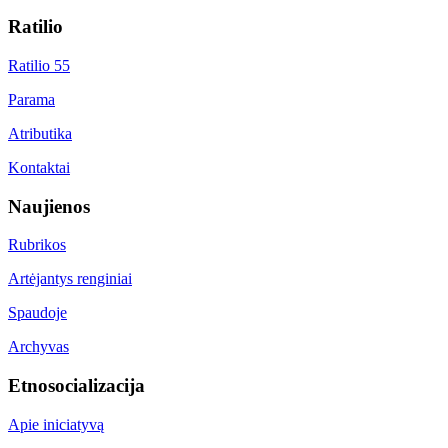
Ratilio
Ratilio 55
Parama
Atributika
Kontaktai
Naujienos
Rubrikos
Artėjantys renginiai
Spaudoje
Archyvas
Etnosocializacija
Apie iniciatyvą