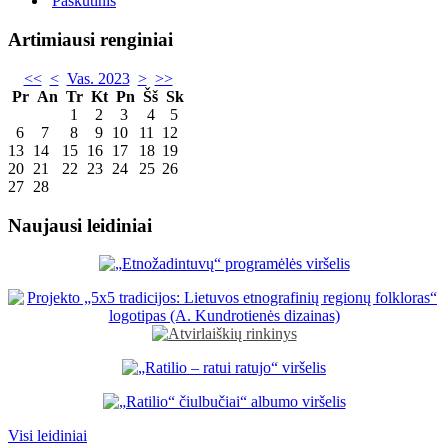
Paskutinis
Artimiausi renginiai
<<
<
Vas. 2023
>
>>
Pr
An
Tr
Kt
Pn
Šš
Sk
1
2
3
4
5
6
7
8
9
10
11
12
13
14
15
16
17
18
19
20
21
22
23
24
25
26
27
28
Naujausi leidiniai
Visi leidiniai