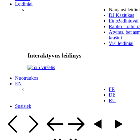
Leidiniai
Naujausi leidini
DJ Kaziukas
Etnožadintuvai
Ratilio – ratui r
Atviras, bet asm
kraštui
Visi leidiniai
Interaktyvus leidinys
Nuotraukos
EN
FR
DE
RU
Susisiek