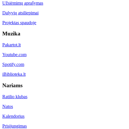
Užsiėmimų aprašymas
Dalyvių atsiliepimai
Projektas spaudoje
Muzika
Pakartot.lt
Youtube.com
Spotify.com
iBiblioteka.lt
Nariams
Ratilio klubas
Natos
Kalendorius
Prisijungimas