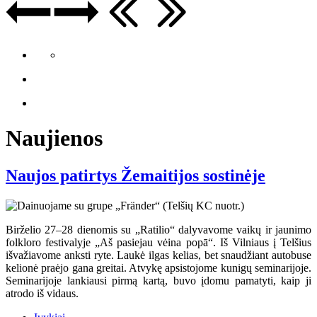
Naujienos
Naujos patirtys Žemaitijos sostinėje
Birželio 27–28 dienomis su „Ratilio“ dalyvavome vaikų ir jaunimo
folkloro festivalyje „Aš pasiejau vėina popā“. Iš Vilniaus į Telšius
išvažiavome anksti ryte. Laukė ilgas kelias, bet snaudžiant autobuse
kelionė praėjo gana greitai. Atvykę apsistojome kunigų seminarijoje.
Seminarijoje lankiausi pirmą kartą, buvo įdomu pamatyti, kaip ji
atrodo iš vidaus.