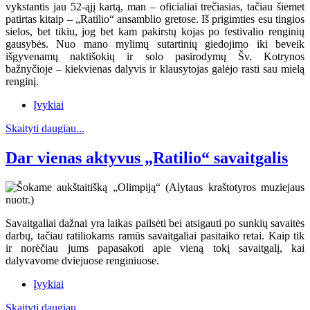
vykstantis jau 52-ąjį kartą, man – oficialiai trečiasias, tačiau šiemet
patirtas kitaip – „Ratilio“ ansamblio gretose. Iš prigimties esu tingios
sielos, bet tikiu, jog bet kam pakirstų kojas po festivalio renginių
gausybės. Nuo mano mylimų sutartinių giedojimo iki beveik
išgyvenamų naktišokių ir solo pasirodymų Šv. Kotrynos
bažnyčioje – kiekvienas dalyvis ir klausytojas galėjo rasti sau mielą
renginį.
Įvykiai
Skaityti daugiau...
Dar vienas aktyvus „Ratilio“ savaitgalis
Savaitgaliai dažnai yra laikas pailsėti bei atsigauti po sunkių savaitės
darbų, tačiau ratiliokams ramūs savaitgaliai pasitaiko retai. Kaip tik
ir norėčiau jums papasakoti apie vieną tokį savaitgalį, kai
dalyvavome dviejuose renginiuose.
Įvykiai
Skaityti daugiau...