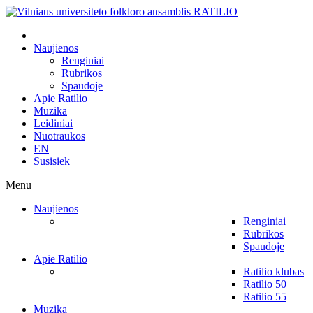
Naujienos
Renginiai
Rubrikos
Spaudoje
Apie Ratilio
Muzika
Leidiniai
Nuotraukos
EN
Susisiek
Menu
Naujienos
Renginiai
Rubrikos
Spaudoje
Apie Ratilio
Ratilio klubas
Ratilio 50
Ratilio 55
Muzika