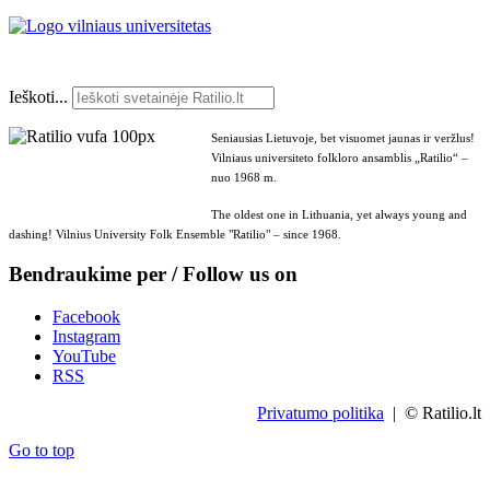
Ieškoti...
Seniausias Lietuvoje, bet visuomet jaunas ir veržlus!
Vilniaus universiteto folkloro ansamblis „Ratilio“ –
nuo 1968 m.
The oldest one in Lithuania, yet always young and
dashing! Vilnius University Folk Ensemble "Ratilio" – since 1968.
Bendraukime per / Follow us on
Facebook
Instagram
YouTube
RSS
Privatumo politika
| © Ratilio.lt
Go to top