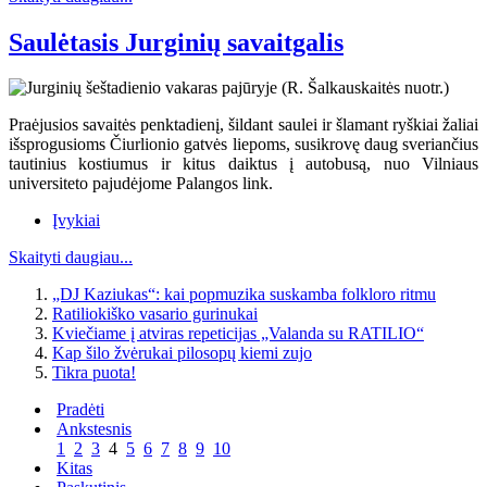
Saulėtasis Jurginių savaitgalis
Praėjusios savaitės penktadienį, šildant saulei ir šlamant ryškiai žaliai
išsprogusioms Čiurlionio gatvės liepoms, susikrovę daug sveriančius
tautinius kostiumus ir kitus daiktus į autobusą, nuo Vilniaus
universiteto pajudėjome Palangos link.
Įvykiai
Skaityti daugiau...
„DJ Kaziukas“: kai popmuzika suskamba folkloro ritmu
Ratiliokiško vasario gurinukai
Kviečiame į atviras repeticijas „Valanda su RATILIO“
Kap šilo žvėrukai pilosopų kiemi zujo
Tikra puota!
Pradėti
Ankstesnis
1
2
3
4
5
6
7
8
9
10
Kitas