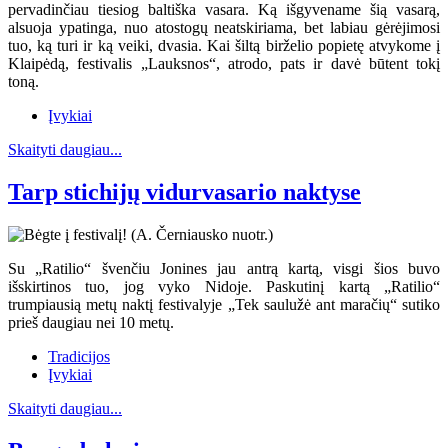
pervadinčiau tiesiog baltiška vasara. Ką išgyvename šią vasarą,
alsuoja ypatinga, nuo atostogų neatskiriama, bet labiau gėrėjimosi
tuo, ką turi ir ką veiki, dvasia. Kai šiltą birželio popietę atvykome į
Klaipėdą, festivalis „Lauksnos“, atrodo, pats ir davė būtent tokį
toną.
Įvykiai
Skaityti daugiau...
Tarp stichijų vidurvasario naktyse
Su „Ratilio“ švenčiu Jonines jau antrą kartą, visgi šios buvo
išskirtinos tuo, jog vyko Nidoje. Paskutinį kartą „Ratilio“
trumpiausią metų naktį festivalyje „Tek saulužė ant maračių“ sutiko
prieš daugiau nei 10 metų.
Tradicijos
Įvykiai
Skaityti daugiau...