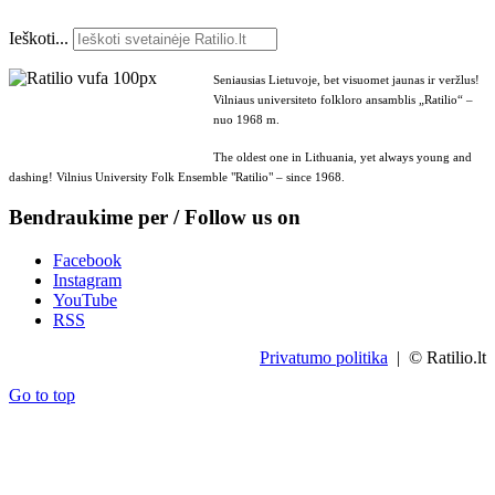
Ieškoti...
Seniausias Lietuvoje, bet visuomet jaunas ir veržlus!
Vilniaus universiteto folkloro ansamblis „Ratilio“ –
nuo 1968 m.
The oldest one in Lithuania, yet always young and
dashing! Vilnius University Folk Ensemble "Ratilio" – since 1968.
Bendraukime per / Follow us on
Facebook
Instagram
YouTube
RSS
Privatumo politika
| © Ratilio.lt
Go to top