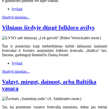
ir galimybės patiems vėl tapti vaikais.
Įvykiai
Skaityti daugiau...
Vilniaus širdyje dūzgė folkloro avilys
Štai ir praskriejo kaip mirktelėjimas turbūt labiausiai laukiami
festivaliai ir šventės: tarptautinis folkloro festivalis „Baltica“ bei,
žinoma, garbingoji šimtmečio Dainų šventė.
Įvykiai
Skaityti daugiau...
Valgyt, miegot, dainuot, arba Baltiška
vasara
Tai, ką praminiau vasaros festivalių maratonu, dabar jau mielai