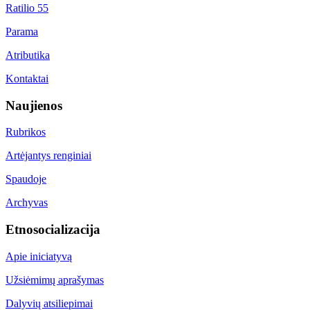
Ratilio 55
Parama
Atributika
Kontaktai
Naujienos
Rubrikos
Artėjantys renginiai
Spaudoje
Archyvas
Etnosocializacija
Apie iniciatyvą
Užsiėmimų aprašymas
Dalyvių atsiliepimai