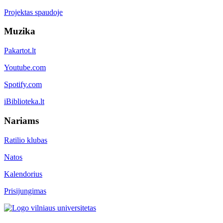
Projektas spaudoje
Muzika
Pakartot.lt
Youtube.com
Spotify.com
iBiblioteka.lt
Nariams
Ratilio klubas
Natos
Kalendorius
Prisijungimas