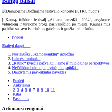
Bangų balsai
Į Kauną, folkloro festivalį „Atataria lamzdžiai 2024“, atvykome
vidurdienį ir turėjome progą pasivaikščioti po miestą. Kaunas mus
pasitiko su savo istorinėmis gatvėmis ir gražia architektūra.
Įvykiai
Skaityti daugiau...
Nostalgiški „Skambakanklių“ įspūdžiai
Laimės trupinukai
„Ratilio“ kviečia pažvelgti į laimę iš mitologinės perspektyvos
Neišdildomi pirmojo jurginėjimo įspūdžiai
Daudytėmis pasveikintas paveldas
Pradėti
Ankstesnis
2
3
4
5
6
7
8
9
10
11
Kitas
Paskutinis
Artimiausi renginiai