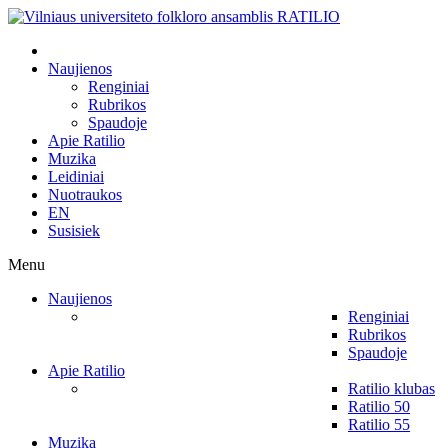
Naujienos
Renginiai
Rubrikos
Spaudoje
Apie Ratilio
Muzika
Leidiniai
Nuotraukos
EN
Susisiek
Menu
Naujienos
Renginiai
Rubrikos
Spaudoje
Apie Ratilio
Ratilio klubas
Ratilio 50
Ratilio 55
Muzika