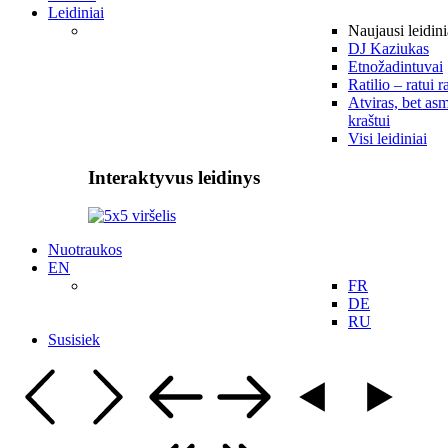
Leidiniai
Naujausi leidini
DJ Kaziukas
Etnožadintuvai
Ratilio – ratui r
Atviras, bet asm
kraštui
Visi leidiniai
Interaktyvus leidinys
Nuotraukos
EN
FR
DE
RU
Susisiek