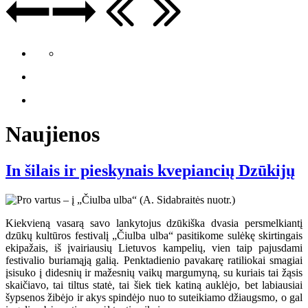
Naujienos
In šilais ir pieskynais kvepiancių Dzūkijų
Kiekvieną vasarą savo lankytojus dzūkiška dvasia persmelkiantį
dzūkų kultūros festivalį „Čiulba ulba“ pasitikome sulėkę skirtingais
ekipažais, iš įvairiausių Lietuvos kampelių, vien taip pajusdami
festivalio buriamąją galią. Penktadienio pavakarę ratiliokai smagiai
įsisuko į didesnių ir mažesnių vaikų margumyną, su kuriais tai žąsis
skaičiavo, tai tiltus statė, tai šiek tiek katiną auklėjo, bet labiausiai
šypsenos žibėjo ir akys spindėjo nuo to suteikiamo džiaugsmo, o gal