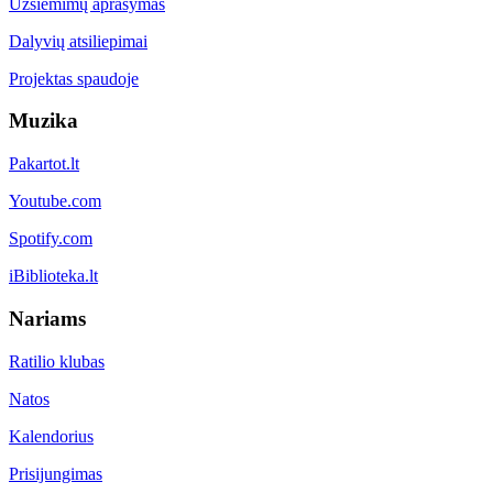
Užsiėmimų aprašymas
Dalyvių atsiliepimai
Projektas spaudoje
Muzika
Pakartot.lt
Youtube.com
Spotify.com
iBiblioteka.lt
Nariams
Ratilio klubas
Natos
Kalendorius
Prisijungimas