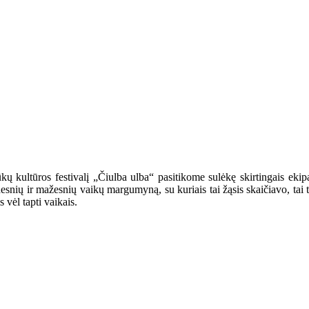
 kultūros festivalį „Čiulba ulba“ pasitikome sulėkę skirtingais ekipaž
snių ir mažesnių vaikų margumyną, su kuriais tai žąsis skaičiavo, tai tilt
vėl tapti vaikais.