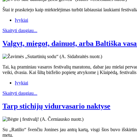
Štai ir praskriejo kaip mirktelėjimas turbūt labiausiai laukiami festival
Įvykiai
Skaityti daugiau...
Valgyt, miegot, dainuot, arba Baltiška vas
Tai, ką praminiau vasaros festivalių maratonu, dabar jau mielai pervad
veiki, dvasia. Kai šiltą birželio popietę atvykome į Klaipėdą, festivali
Įvykiai
Skaityti daugiau...
Tarp stichijų vidurvasario naktyse
Su „Ratilio“ švenčiu Jonines jau antrą kartą, visgi šios buvo išskirt
metų.