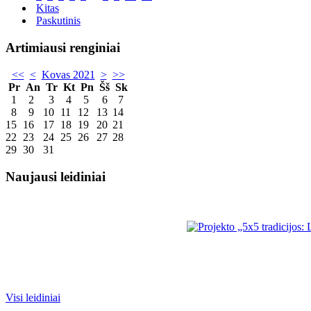
Kitas
Paskutinis
Artimiausi renginiai
<<
<
Kovas 2021
>
>>
Pr
An
Tr
Kt
Pn
Šš
Sk
1
2
3
4
5
6
7
8
9
10
11
12
13
14
15
16
17
18
19
20
21
22
23
24
25
26
27
28
29
30
31
Naujausi leidiniai
Visi leidiniai