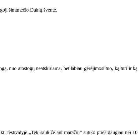
bingoji šimtmečio Dainų šventė.
ga, nuo atostogų neatskiriama, bet labiau gėrėjimosi tuo, ką turi ir ką
aktį festivalyje „Tek saulužė ant maračių“ sutiko prieš daugiau nei 10