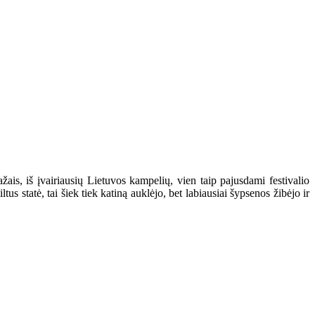
ais, iš įvairiausių Lietuvos kampelių, vien taip pajusdami festivalio
us statė, tai šiek tiek katiną auklėjo, bet labiausiai šypsenos žibėjo ir