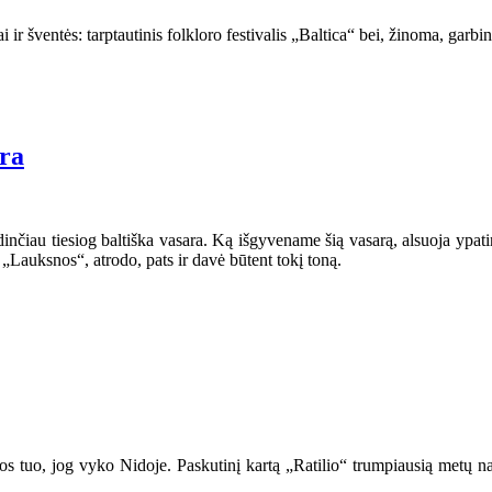
iai ir šventės: tarptautinis folkloro festivalis „Baltica“ bei, žinoma, gar
ara
inčiau tiesiog baltiška vasara. Ką išgyvename šią vasarą, alsuoja ypatin
s „Lauksnos“, atrodo, pats ir davė būtent tokį toną.
inos tuo, jog vyko Nidoje. Paskutinį kartą „Ratilio“ trumpiausią metų n