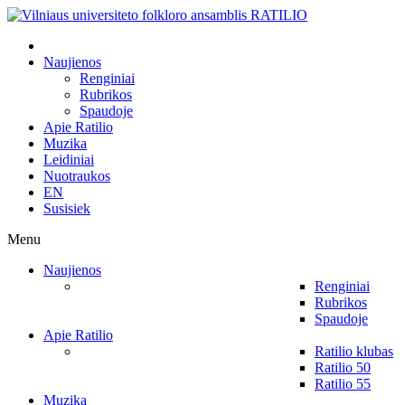
Naujienos
Renginiai
Rubrikos
Spaudoje
Apie Ratilio
Muzika
Leidiniai
Nuotraukos
EN
Susisiek
Menu
Naujienos
Renginiai
Rubrikos
Spaudoje
Apie Ratilio
Ratilio klubas
Ratilio 50
Ratilio 55
Muzika