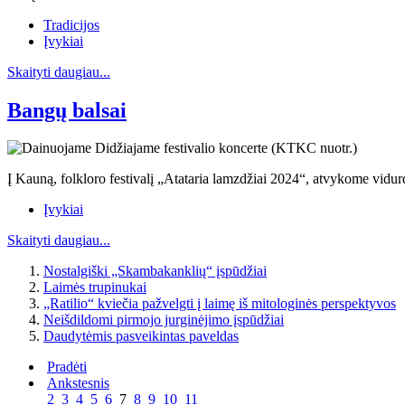
Tradicijos
Įvykiai
Skaityti daugiau...
Bangų balsai
Į Kauną, folkloro festivalį „Atataria lamzdžiai 2024“, atvykome vidurd
Įvykiai
Skaityti daugiau...
Nostalgiški „Skambakanklių“ įspūdžiai
Laimės trupinukai
„Ratilio“ kviečia pažvelgti į laimę iš mitologinės perspektyvos
Neišdildomi pirmojo jurginėjimo įspūdžiai
Daudytėmis pasveikintas paveldas
Pradėti
Ankstesnis
2
3
4
5
6
7
8
9
10
11