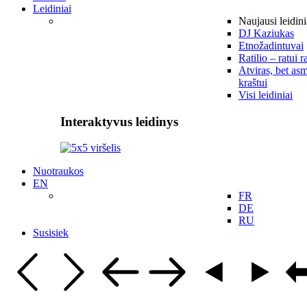
Leidiniai
Naujausi leidini
DJ Kaziukas
Etnožadintuvai
Ratilio – ratui r
Atviras, bet asm
kraštui
Visi leidiniai
Interaktyvus leidinys
Nuotraukos
EN
FR
DE
RU
Susisiek