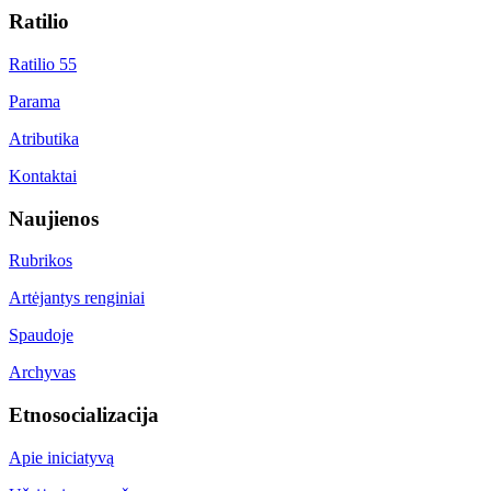
Ratilio
Ratilio 55
Parama
Atributika
Kontaktai
Naujienos
Rubrikos
Artėjantys renginiai
Spaudoje
Archyvas
Etnosocializacija
Apie iniciatyvą