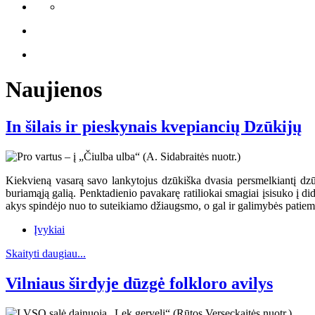
Naujienos
In šilais ir pieskynais kvepiancių Dzūkijų
Kiekvieną vasarą savo lankytojus dzūkiška dvasia persmelkiantį dzūkų
buriamąją galią. Penktadienio pavakarę ratiliokai smagiai įsisuko į dide
akys spindėjo nuo to suteikiamo džiaugsmo, o gal ir galimybės patiems 
Įvykiai
Skaityti daugiau...
Vilniaus širdyje dūzgė folkloro avilys