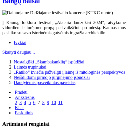
Bangų balsai
Į Kauną, folkloro festivalį „Atataria lamzdžiai 2024“, atvykome
vidurdienį ir turėjome progą pasivaikščioti po miestą. Kaunas mus
pasitiko su savo istorinėmis gatvėmis ir gražia architektūra.
Įvykiai
Skaityti daugiau...
Nostalgiški „Skambakanklių“ įspūdžiai
Laimės trupinukai
„Ratilio“ kviečia pažvelgti į laimę iš mitologinės perspektyvos
Neišdildomi pirmojo jurginėjimo įspūdžiai
Daudytėmis pasveikintas paveldas
Pradėti
Ankstesnis
2
3
4
5
6
7
8
9
10
11
Kitas
Paskutinis
Artimiausi renginiai