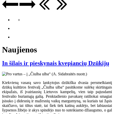
Naujienos
In šilais ir pieskynais kvepiancių Dzūkijų
Kiekvieną vasarą savo lankytojus dzūkiška dvasia persmelkiantį
dzūkų kultūros festivalį „Čiulba ulba“ pasitikome sulėkę skirtingais
ekipažais, iš įvairiausių Lietuvos kampelių, vien taip pajusdami
festivalio buriamąją galią. Penktadienio pavakarę ratiliokai smagiai
įsisuko į didesnių ir mažesnių vaikų margumyną, su kuriais tai žąsis
skaičiavo, tai tiltus statė, tai šiek tiek katiną auklėjo, bet labiausiai
šypsenos žibėjo ir akys spindėjo nuo to suteikiamo džiaugsmo, o gal