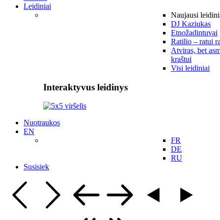
Leidiniai
Naujausi leidini
DJ Kaziukas
Etnožadintuvai
Ratilio – ratui r
Atviras, bet asm
kraštui
Visi leidiniai
Interaktyvus leidinys
Nuotraukos
EN
FR
DE
RU
Susisiek