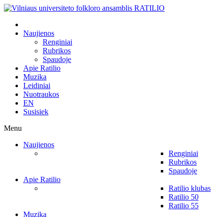
Naujienos
Renginiai
Rubrikos
Spaudoje
Apie Ratilio
Muzika
Leidiniai
Nuotraukos
EN
Susisiek
Menu
Naujienos
Renginiai
Rubrikos
Spaudoje
Apie Ratilio
Ratilio klubas
Ratilio 50
Ratilio 55
Muzika