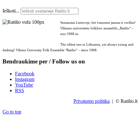
Ieškoti...
Seniausias Lietuvoje, bet visuomet jaunas ir veržlus!
Vilniaus universiteto folkloro ansamblis „Ratilio“ –
nuo 1968 m.
The oldest one in Lithuania, yet always young and
dashing! Vilnius University Folk Ensemble "Ratilio" – since 1968.
Bendraukime per / Follow us on
Facebook
Instagram
YouTube
RSS
Privatumo politika
| © Ratilio.lt
Go to top