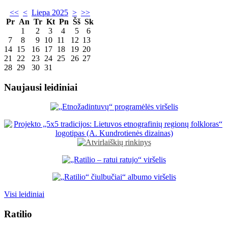
<<
<
Liepa 2025
>
>>
Pr
An
Tr
Kt
Pn
Šš
Sk
1
2
3
4
5
6
7
8
9
10
11
12
13
14
15
16
17
18
19
20
21
22
23
24
25
26
27
28
29
30
31
Naujausi leidiniai
Visi leidiniai
Ratilio