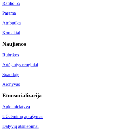
Ratilio 55
Parama
Atributika
Kontaktai
Naujienos
Rubrikos
Artėjantys renginiai
Spaudoje
Archyvas
Etnosocializacija
Apie iniciatyvą
Užsiėmimų aprašymas
Dalyvių atsiliepimai