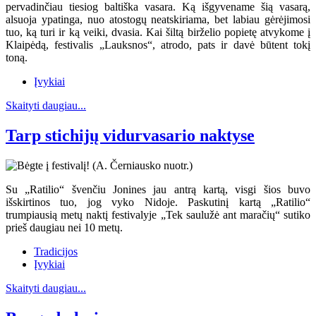
pervadinčiau tiesiog baltiška vasara. Ką išgyvename šią vasarą,
alsuoja ypatinga, nuo atostogų neatskiriama, bet labiau gėrėjimosi
tuo, ką turi ir ką veiki, dvasia. Kai šiltą birželio popietę atvykome į
Klaipėdą, festivalis „Lauksnos“, atrodo, pats ir davė būtent tokį
toną.
Įvykiai
Skaityti daugiau...
Tarp stichijų vidurvasario naktyse
Su „Ratilio“ švenčiu Jonines jau antrą kartą, visgi šios buvo
išskirtinos tuo, jog vyko Nidoje. Paskutinį kartą „Ratilio“
trumpiausią metų naktį festivalyje „Tek saulužė ant maračių“ sutiko
prieš daugiau nei 10 metų.
Tradicijos
Įvykiai
Skaityti daugiau...