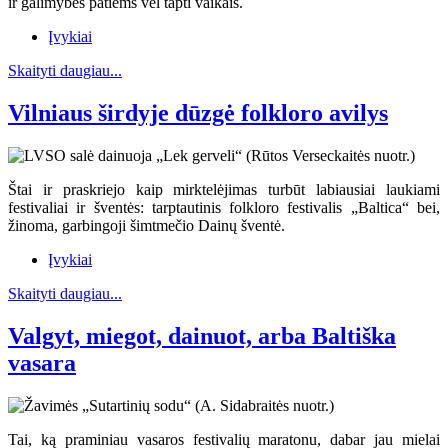
ir galimybės patiems vėl tapti vaikais.
Įvykiai
Skaityti daugiau...
Vilniaus širdyje dūzgė folkloro avilys
Štai ir praskriejo kaip mirktelėjimas turbūt labiausiai laukiami
festivaliai ir šventės: tarptautinis folkloro festivalis „Baltica“ bei,
žinoma, garbingoji šimtmečio Dainų šventė.
Įvykiai
Skaityti daugiau...
Valgyt, miegot, dainuot, arba Baltiška
vasara
Tai, ką praminiau vasaros festivalių maratonu, dabar jau mielai