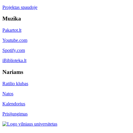
Projektas spaudoje
Muzika
Pakartot.lt
Youtube.com
Spotify.com
iBiblioteka.lt
Nariams
Ratilio klubas
Natos
Kalendorius
Prisijungimas