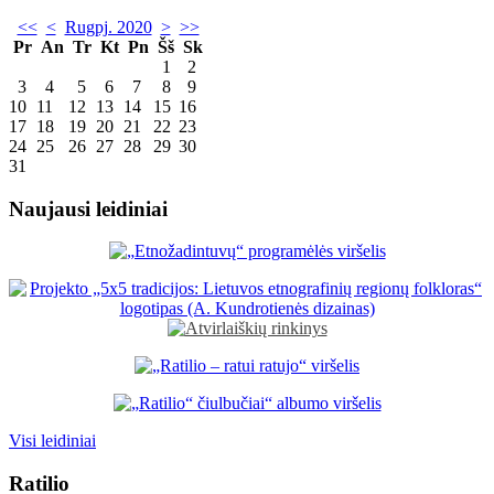
<<
<
Rugpj. 2020
>
>>
Pr
An
Tr
Kt
Pn
Šš
Sk
1
2
3
4
5
6
7
8
9
10
11
12
13
14
15
16
17
18
19
20
21
22
23
24
25
26
27
28
29
30
31
Naujausi leidiniai
Visi leidiniai
Ratilio