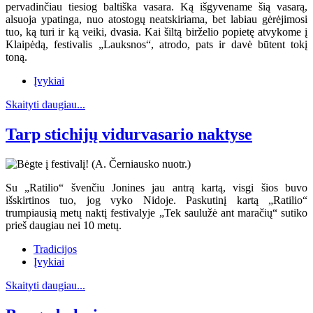
pervadinčiau tiesiog baltiška vasara. Ką išgyvename šią vasarą,
alsuoja ypatinga, nuo atostogų neatskiriama, bet labiau gėrėjimosi
tuo, ką turi ir ką veiki, dvasia. Kai šiltą birželio popietę atvykome į
Klaipėdą, festivalis „Lauksnos“, atrodo, pats ir davė būtent tokį
toną.
Įvykiai
Skaityti daugiau...
Tarp stichijų vidurvasario naktyse
Su „Ratilio“ švenčiu Jonines jau antrą kartą, visgi šios buvo
išskirtinos tuo, jog vyko Nidoje. Paskutinį kartą „Ratilio“
trumpiausią metų naktį festivalyje „Tek saulužė ant maračių“ sutiko
prieš daugiau nei 10 metų.
Tradicijos
Įvykiai
Skaityti daugiau...