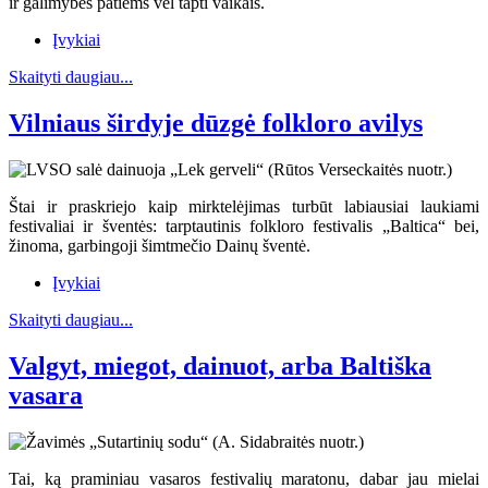
ir galimybės patiems vėl tapti vaikais.
Įvykiai
Skaityti daugiau...
Vilniaus širdyje dūzgė folkloro avilys
Štai ir praskriejo kaip mirktelėjimas turbūt labiausiai laukiami
festivaliai ir šventės: tarptautinis folkloro festivalis „Baltica“ bei,
žinoma, garbingoji šimtmečio Dainų šventė.
Įvykiai
Skaityti daugiau...
Valgyt, miegot, dainuot, arba Baltiška
vasara
Tai, ką praminiau vasaros festivalių maratonu, dabar jau mielai