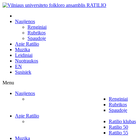
Naujienos
Renginiai
Rubrikos
Spaudoje
Apie Ratilio
Muzika
Leidiniai
Nuotraukos
EN
Susisiek
Menu
Naujienos
Renginiai
Rubrikos
Spaudoje
Apie Ratilio
Ratilio klubas
Ratilio 50
Ratilio 55
Muzika