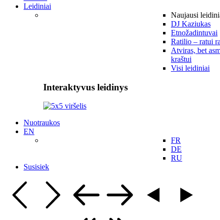
Leidiniai
Naujausi leidini
DJ Kaziukas
Etnožadintuvai
Ratilio – ratui r
Atviras, bet asm
kraštui
Visi leidiniai
Interaktyvus leidinys
Nuotraukos
EN
FR
DE
RU
Susisiek