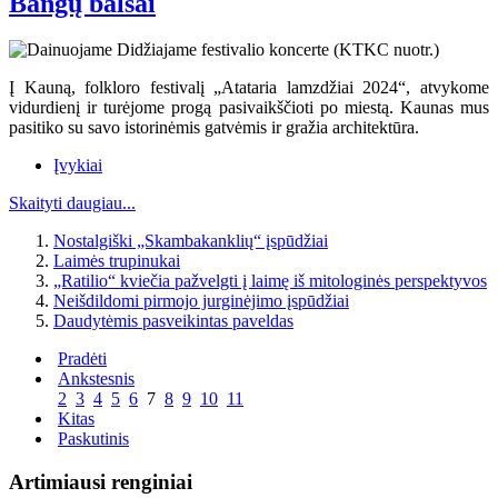
Bangų balsai
Į Kauną, folkloro festivalį „Atataria lamzdžiai 2024“, atvykome
vidurdienį ir turėjome progą pasivaikščioti po miestą. Kaunas mus
pasitiko su savo istorinėmis gatvėmis ir gražia architektūra.
Įvykiai
Skaityti daugiau...
Nostalgiški „Skambakanklių“ įspūdžiai
Laimės trupinukai
„Ratilio“ kviečia pažvelgti į laimę iš mitologinės perspektyvos
Neišdildomi pirmojo jurginėjimo įspūdžiai
Daudytėmis pasveikintas paveldas
Pradėti
Ankstesnis
2
3
4
5
6
7
8
9
10
11
Kitas
Paskutinis
Artimiausi renginiai