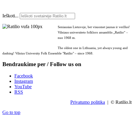
Ieškoti...
Seniausias Lietuvoje, bet visuomet jaunas ir veržlus!
Vilniaus universiteto folkloro ansamblis „Ratilio“ –
nuo 1968 m.
The oldest one in Lithuania, yet always young and
dashing! Vilnius University Folk Ensemble "Ratilio" – since 1968.
Bendraukime per / Follow us on
Facebook
Instagram
YouTube
RSS
Privatumo politika
| © Ratilio.lt
Go to top