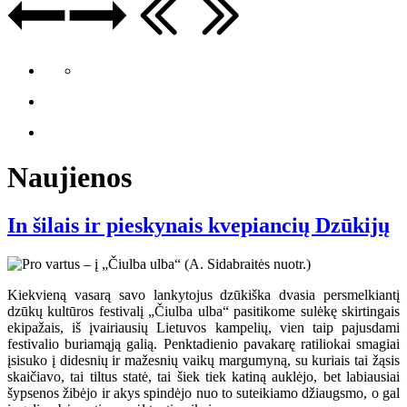
Naujienos
In šilais ir pieskynais kvepiancių Dzūkijų
Kiekvieną vasarą savo lankytojus dzūkiška dvasia persmelkiantį
dzūkų kultūros festivalį „Čiulba ulba“ pasitikome sulėkę skirtingais
ekipažais, iš įvairiausių Lietuvos kampelių, vien taip pajusdami
festivalio buriamąją galią. Penktadienio pavakarę ratiliokai smagiai
įsisuko į didesnių ir mažesnių vaikų margumyną, su kuriais tai žąsis
skaičiavo, tai tiltus statė, tai šiek tiek katiną auklėjo, bet labiausiai
šypsenos žibėjo ir akys spindėjo nuo to suteikiamo džiaugsmo, o gal