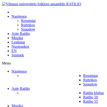
Naujienos
Renginiai
Rubrikos
Spaudoje
Apie Ratilio
Muzika
Leidiniai
Nuotraukos
EN
Susisiek
Menu
Naujienos
Renginiai
Rubrikos
Spaudoje
Apie Ratilio
Ratilio klubas
Ratilio 50
Ratilio 55
Muzika