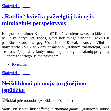
Skaityti daugiau...
„Ratilio“ kviečia pažvelgti į laimę iš
mitologinės perspektyvos
Kas yra tikra laimė? Kur ją rasti? Kodėl vieniems sekasi, o kitiems –
ne, ir ką daryti, jei, rodos, gimei nelaimingą valandą? Tokius ir
panašius klausimus gegužės 21 d. 19 val. svarstys Vilniaus
universiteto (VU) folkloro ansamblio „Ratilio“ pasakotojai, VU
Teatro salėje pristatysiantys muzikinę mitologinių sakmių programą
„Gandras ant stogo, laimė pastogėj“.
Kvietimai
Skaityti daugiau...
Neišdildomi pirmojo jurginėjimo
įspūdžiai
Saulei vis labiau šildant žemę ir budinant gamtą, „Ratilio“ suskubo