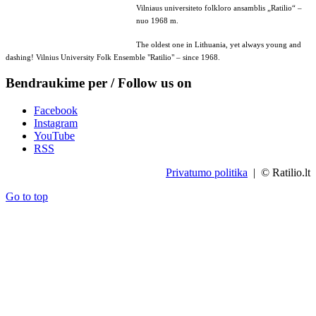
Vilniaus universiteto folkloro ansamblis „Ratilio“ –
nuo 1968 m.
The oldest one in Lithuania, yet always young and
dashing! Vilnius University Folk Ensemble "Ratilio" – since 1968.
Bendraukime per / Follow us on
Facebook
Instagram
YouTube
RSS
Privatumo politika
| © Ratilio.lt
Go to top