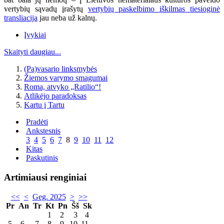
vertybių sąvadų įrašytų
vertybių paskelbimo iškilmas tiesioginė
transliacija
jau neba už kalnų.
Įvykiai
Skaityti daugiau...
(Pa)vasario linksmybės
Žiemos varymo smagumai
Roma, atvyko „Ratilio“!
Atlikėjo paradoksas
Kartu į Tartu
Pradėti
Ankstesnis
3
4
5
6
7
8
9
10
11
12
Kitas
Paskutinis
Artimiausi renginiai
<<
<
Geg. 2025
>
>>
Pr
An
Tr
Kt
Pn
Šš
Sk
1
2
3
4
5
6
7
8
9
10
11