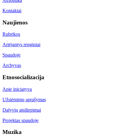
Atributika
Kontaktai
Naujienos
Rubrikos
Artėjantys renginiai
Spaudoje
Archyvas
Etnosocializacija
Apie iniciatyvą
Užsiėmimų aprašymas
Dalyvių atsiliepimai
Projektas spaudoje
Muzika