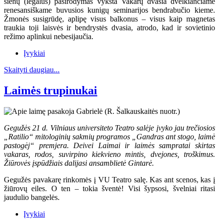
sienų (legalus) pasirodymas vyksta Vakarų dvasia dvelkiančiame
renesansiškame buvusios kunigų seminarijos bendrabučio kieme.
Žmonės susigrūdę, aplipę visus balkonus – visus kaip magnetas
traukia toji laisvės ir bendrystės dvasia, atrodo, kad ir sovietinio
režimo aplinkui nebesijaučia.
Įvykiai
Skaityti daugiau...
Laimės trupinukai
Gegužės 21 d. Vilniaus universiteto Teatro salėje įvyko jau trečiosios
„Ratilio“ mitologinių sakmių programos „Gandras ant stogo, laimė
pastogėj“ premjera. Deivei Laimai ir laimės sampratai skirtas
vakaras, rodos, suvirpino kiekvieno mintis, dvejones, troškimus.
Žiūrovės įspūdžiais dalijasi ansamblietė Gintarė.
Gegužės pavakarę rinkomės į VU Teatro salę. Kas ant scenos, kas į
žiūrovų eiles. O ten – tokia šventė! Visi šypsosi, švelniai ritasi
jaudulio bangelės.
Įvykiai