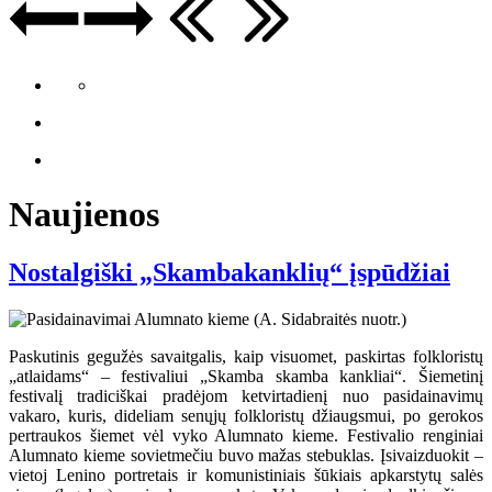
Naujienos
Nostalgiški „Skambakanklių“ įspūdžiai
Paskutinis gegužės savaitgalis, kaip visuomet, paskirtas folkloristų
„atlaidams“ – festivaliui „Skamba skamba kankliai“. Šiemetinį
festivalį tradiciškai pradėjom ketvirtadienį nuo pasidainavimų
vakaro, kuris, dideliam senųjų folkloristų džiaugsmui, po gerokos
pertraukos šiemet vėl vyko Alumnato kieme. Festivalio renginiai
Alumnato kieme sovietmečiu buvo mažas stebuklas. Įsivaizduokit –
vietoj Lenino portretais ir komunistiniais šūkiais apkarstytų salės