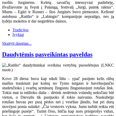
ruoštis Jurginėms. Keletą savaičių intensyviai padirbėję,
išvažiavome jų švęsti į Palangą, festivalį „Jurgi, paimk raktus“.
Mums – Eglei ir Rusnei – šios Jurginės buvo pirmosios. Kelionė
autobusu „Ratilio“ ir „Labingio“ kompanijoje neprailgo, nes ją
lydėjo mokėtos ir dar negirdėtos dainos.
Tradicijos
Įvykiai
Skaityti daugiau...
Daudytėmis pasveikintas paveldas
Kovo 28 diena buva kap nikdi šilta – ypač pasijuto kelis rūbų
maišus traukiunt par kolnų no Tymo turgaus ir bavėluojančio
studenčioko į svarbų seminarų žingsniu žingsniuojunt rotušas link.
Tokia mat ta ratilioko dalia – dėrink nedėrinis volandų unksčiau būt
vieton, o Dievulis tik pasijuoks iš tokio naivumo. Nuskubėjįs
rotušan buvau per pusį pėdos net į vesėlias įlindis, bat pri durų
stovėjusi ponia sulaikė: „Čia vestuvės vyksta. Jums turbūt reikia eiti
priešingoje pusėje“. Turint čėso, būčia kap nors prisiprošys vidun,
bat bala jų nemotį – į Lietuvos nematerialaus kultūros paveldo