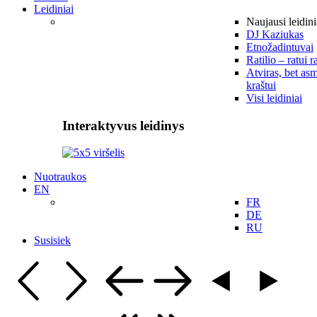
Leidiniai
Naujausi leidini
DJ Kaziukas
Etnožadintuvai
Ratilio – ratui r
Atviras, bet asm
kraštui
Visi leidiniai
Interaktyvus leidinys
Nuotraukos
EN
FR
DE
RU
Susisiek