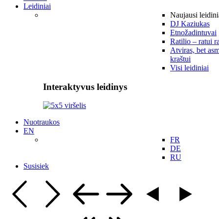
Leidiniai
Naujausi leidini
DJ Kaziukas
Etnožadintuvai
Ratilio – ratui r
Atviras, bet asm
kraštui
Visi leidiniai
Interaktyvus leidinys
Nuotraukos
EN
FR
DE
RU
Susisiek