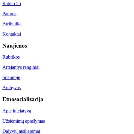
Ratilio 55
Parama
Atributika
Kontaktai
Naujienos
Rubrikos
Artėjantys renginiai
Spaudoje
Archyvas
Etnosocializacija
Apie iniciatyvą
Užsiėmimų aprašymas
Dalyvių atsiliepimai