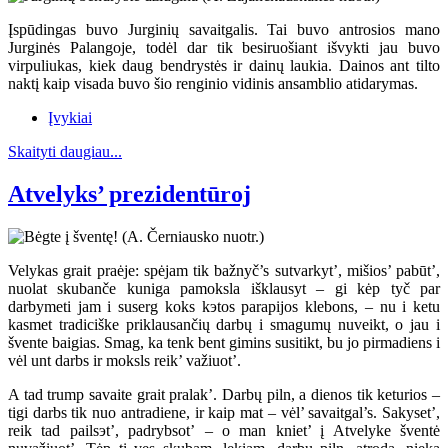
Įspūdingas buvo Jurginių savaitgalis. Tai buvo antrosios mano
Jurginės Palangoje, todėl dar tik besiruošiant išvykti jau buvo
virpuliukas, kiek daug bendrystės ir dainų laukia. Dainos ant tilto
naktį kaip visada buvo šio renginio vidinis ansamblio atidarymas.
Įvykiai
Skaityti daugiau...
Atvelyks’ prezidentūroj
Velykas grait praėje: spėjam tik bažnyč’s sutvarkyt’, mišios’ pabūt’,
nuolat skubanče kuniga pamoksla išklausyt – gi kėp tyč par
darbymeti jam i suserg koks kэtos parapijos klebons, – nu i ketu
kasmet tradiciške priklausančių darbų i smagumų nuveikt, o jau i
švente baigias. Smag, ka tenk bent gimins susitikt, bu jo pirmadiens i
vėl unt darbs ir moksls reik’ važiuot’.
A tad trump savaite grait pralak’. Darbų piln, a dienos tik keturios –
tigi darbs tik nuo antradiene, ir kaip mat – vėl’ savaitgal’s. Sakyset’,
reik tad pailsэt’, padrybsot’ – o man kniet’ į Atvelyke šventė