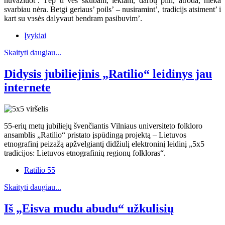
nuvažiuot’. Tėp ti ves skubam, lekiam, darbų piln, atroda, nieka
svarbiau nėra. Betgi geriaus’ poils’ – nusiramint’, tradicijs atsiment’ i
kart su vэsės dalyvaut bendram pasibuvim’.
Įvykiai
Skaityti daugiau...
Didysis jubiliejinis „Ratilio“ leidinys jau
internete
55-erių metų jubiliejų švenčiantis Vilniaus universiteto folkloro
ansamblis „Ratilio“ pristato įspūdingą projektą – Lietuvos
etnografinį peizažą apžvelgiantį didžiulį elektroninį leidinį „5x5
tradicijos: Lietuvos etnografinių regionų folkloras“.
Ratilio 55
Skaityti daugiau...
Iš „Eisva mudu abudu“ užkulisių