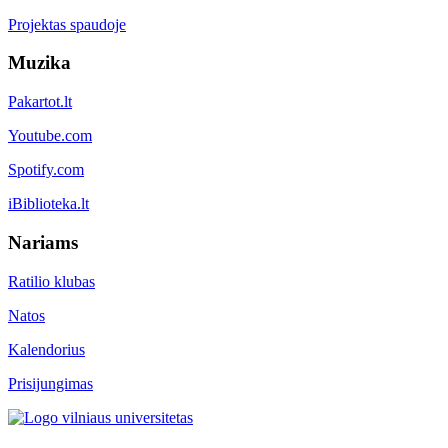
Projektas spaudoje
Muzika
Pakartot.lt
Youtube.com
Spotify.com
iBiblioteka.lt
Nariams
Ratilio klubas
Natos
Kalendorius
Prisijungimas