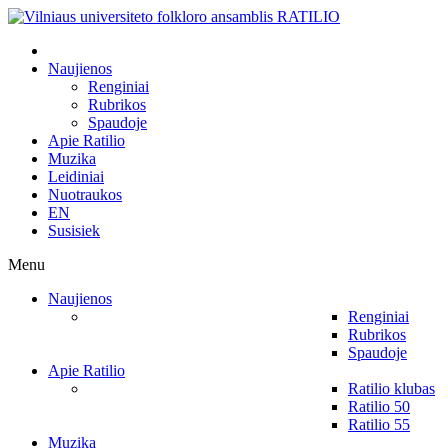
Naujienos
Renginiai
Rubrikos
Spaudoje
Apie Ratilio
Muzika
Leidiniai
Nuotraukos
EN
Susisiek
Menu
Naujienos
Renginiai
Rubrikos
Spaudoje
Apie Ratilio
Ratilio klubas
Ratilio 50
Ratilio 55
Muzika