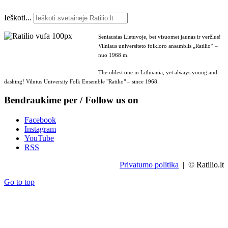
Ieškoti...
Seniausias Lietuvoje, bet visuomet jaunas ir veržlus!
Vilniaus universiteto folkloro ansamblis „Ratilio“ –
nuo 1968 m.
The oldest one in Lithuania, yet always young and
dashing! Vilnius University Folk Ensemble "Ratilio" – since 1968.
Bendraukime per / Follow us on
Facebook
Instagram
YouTube
RSS
Privatumo politika
| © Ratilio.lt
Go to top