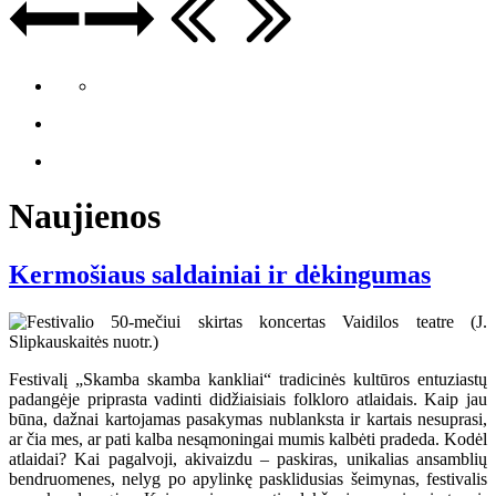
Naujienos
Kermošiaus saldainiai ir dėkingumas
Festivalį „Skamba skamba kankliai“ tradicinės kultūros entuziastų
padangėje priprasta vadinti didžiaisiais folkloro atlaidais. Kaip jau
būna, dažnai kartojamas pasakymas nublanksta ir kartais nesuprasi,
ar čia mes, ar pati kalba nesąmoningai mumis kalbėti pradeda. Kodėl
atlaidai? Kai pagalvoji, akivaizdu – paskiras, unikalias ansamblių
bendruomenes, nelyg po apylinkę pasklidusias šeimynas, festivalis