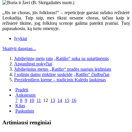
„Jūs ne choras, jūs folkloras!“ – repeticijoje garsiai sušuko režisierė
Leokadija. Taip taip, mes tikrai nesame choras, tačiau kaip ir
režisierė tikime, jog folklorą scenoje galima pateikti įvairiai. Tuoj
papasakosiu, ką turiu omenyje.
Įvykiai
Skaityti daugiau...
Jubiliejinių metų ratą „Ratilio“ suka su sutartinėmis
Apgaulingi pokyčiai
Jubiliejinius metus „Ratilio“ pradės naujais leidiniais
Į solinių dainų rinktinę suskridę „Ratilio“ čiulbučiai
Prezidentūros kieme – tradicinis Kalėdų laukimas
Pradėti
Ankstesnis
7
8
9
10
11
12
13
14
15
16
Kitas
Paskutinis
Artimiausi renginiai