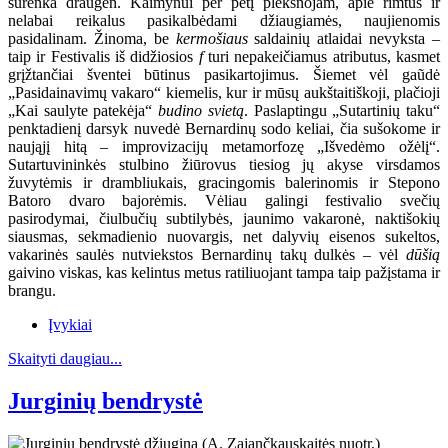
surenka draugėn. Kaimynui per petį plekšnojam, apie rimtus ir
nelabai reikalus pasikalbėdami džiaugiamės, naujienomis
pasidalinam. Žinoma, be
kermošiaus
saldainių atlaidai nevyksta –
taip ir Festivalis iš didžiosios
f
turi nepakeičiamus atributus, kasmet
grįžtančiai šventei būtinus pasikartojimus. Šiemet vėl gaũdė
„Pasidainavimų vakaro“ kiemelis, kur ir mūsų aukštaitiškoji, plačioji
„Kai saulyte patekėja“
budino svietą
. Paslaptingu „Sutartinių taku“
penktadienį darsyk nuvedė Bernardinų sodo keliai, čia sušokome ir
naująjį hitą – improvizacijų metamorfozę „Išvedėmo ožėlį“.
Sutartuvininkės stulbino žiūrovus tiesiog jų akyse virsdamos
žuvytėmis ir drambliukais, gracingomis balerinomis ir Stepono
Batoro dvaro bajorėmis. Vėliau galingi festivalio svečių
pasirodymai, čiulbučių subtilybės, jaunimo vakaronė, naktišokių
siausmas, sekmadienio nuovargis, net dalyvių eisenos sukeltos,
vakarinės saulės nutviekstos Bernardinų takų dulkės – vėl
dūšią
gaivino viskas, kas kelintus metus ratiliuojant tampa taip pažįstama ir
brangu.
Įvykiai
Skaityti daugiau...
Jurginių bendrystė