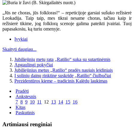
„Jūs ne choras, jūs folkloras!“ – repeticijoje garsiai sušuko režisierė
Leokadija. Taip taip, mes tikrai nesame choras, tačiau kaip ir
režisierė tikime, jog folklorą scenoje galima pateikti įvairiai. Tuoj
papasakosiu, ką turiu omenyje.
Įvykiai
Skaityti daugiau...
Jubiliejinių metų ratą „Ratilio“ suka su sutartinėmis
Apgaulingi pokyčiai
Jubiliejinius metus „Ratilio“ pradės naujais leidiniais
Į solinių dainų rinktinę suskridę „Ratilio“ čiulbučiai
Prezidentūros kieme – tradicinis Kalėdų laukimas
Pradėti
Ankstesnis
7
8
9
10
11
12
13
14
15
16
Kitas
Paskutinis
Artimiausi renginiai