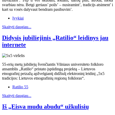
nuvažiuot’. Tėp ti ves skubam, lekiam, darbų piln, atroda, nieka
svarbiau nėra. Betgi geriaus’ poils’ – nusiramint’, tradicijs atsiment’ i
kart su vэsės dalyvaut bendram pasibuvim’.
Įvykiai
Skaityti daugiau...
Didysis jubiliejinis „Ratilio“ leidinys jau
internete
55-erių metų jubiliejų švenčiantis Vilniaus universiteto folkloro
ansamblis „Ratilio“ pristato įspūdingą projektą – Lietuvos
etnografinį peizažą apžvelgiantį didžiulį elektroninį leidinį „5x5
tradicijos: Lietuvos etnografinių regionų folkloras“.
Ratilio 55
Skaityti daugiau...
Iš „Eisva mudu abudu“ užkulisių