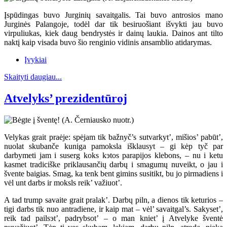
Įspūdingas buvo Jurginių savaitgalis. Tai buvo antrosios mano
Jurginės Palangoje, todėl dar tik besiruošiant išvykti jau buvo
virpuliukas, kiek daug bendrystės ir dainų laukia. Dainos ant tilto
naktį kaip visada buvo šio renginio vidinis ansamblio atidarymas.
Įvykiai
Skaityti daugiau...
Atvelyks’ prezidentūroj
Velykas grait praėje: spėjam tik bažnyč’s sutvarkyt’, mišios’ pabūt’,
nuolat skubanče kuniga pamoksla išklausyt – gi kėp tyč par
darbymeti jam i suserg koks kэtos parapijos klebons, – nu i ketu
kasmet tradiciške priklausančių darbų i smagumų nuveikt, o jau i
švente baigias. Smag, ka tenk bent gimins susitikt, bu jo pirmadiens i
vėl unt darbs ir moksls reik’ važiuot’.
A tad trump savaite grait pralak’. Darbų piln, a dienos tik keturios –
tigi darbs tik nuo antradiene, ir kaip mat – vėl’ savaitgal’s. Sakyset’,
reik tad pailsэt’, padrybsot’ – o man kniet’ į Atvelyke šventė