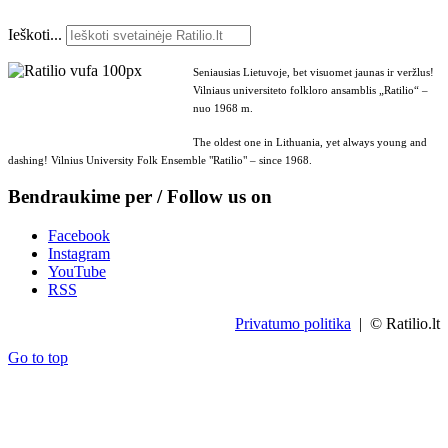
Ieškoti...
Seniausias Lietuvoje, bet visuomet jaunas ir veržlus!
Vilniaus universiteto folkloro ansamblis „Ratilio“ –
nuo 1968 m.
The oldest one in Lithuania, yet always young and
dashing! Vilnius University Folk Ensemble "Ratilio" – since 1968.
Bendraukime per / Follow us on
Facebook
Instagram
YouTube
RSS
Privatumo politika
| © Ratilio.lt
Go to top