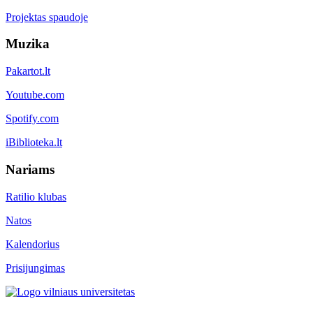
Projektas spaudoje
Muzika
Pakartot.lt
Youtube.com
Spotify.com
iBiblioteka.lt
Nariams
Ratilio klubas
Natos
Kalendorius
Prisijungimas