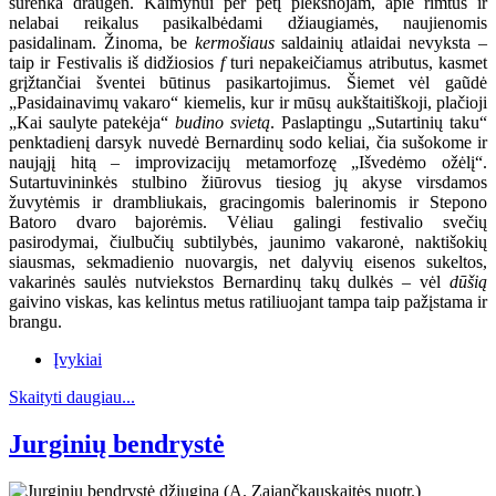
surenka draugėn. Kaimynui per petį plekšnojam, apie rimtus ir
nelabai reikalus pasikalbėdami džiaugiamės, naujienomis
pasidalinam. Žinoma, be
kermošiaus
saldainių atlaidai nevyksta –
taip ir Festivalis iš didžiosios
f
turi nepakeičiamus atributus, kasmet
grįžtančiai šventei būtinus pasikartojimus. Šiemet vėl gaũdė
„Pasidainavimų vakaro“ kiemelis, kur ir mūsų aukštaitiškoji, plačioji
„Kai saulyte patekėja“
budino svietą
. Paslaptingu „Sutartinių taku“
penktadienį darsyk nuvedė Bernardinų sodo keliai, čia sušokome ir
naująjį hitą – improvizacijų metamorfozę „Išvedėmo ožėlį“.
Sutartuvininkės stulbino žiūrovus tiesiog jų akyse virsdamos
žuvytėmis ir drambliukais, gracingomis balerinomis ir Stepono
Batoro dvaro bajorėmis. Vėliau galingi festivalio svečių
pasirodymai, čiulbučių subtilybės, jaunimo vakaronė, naktišokių
siausmas, sekmadienio nuovargis, net dalyvių eisenos sukeltos,
vakarinės saulės nutviekstos Bernardinų takų dulkės – vėl
dūšią
gaivino viskas, kas kelintus metus ratiliuojant tampa taip pažįstama ir
brangu.
Įvykiai
Skaityti daugiau...
Jurginių bendrystė