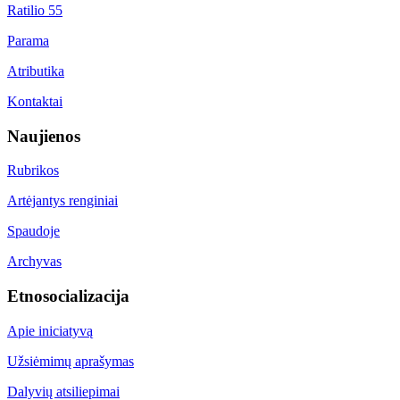
Ratilio 55
Parama
Atributika
Kontaktai
Naujienos
Rubrikos
Artėjantys renginiai
Spaudoje
Archyvas
Etnosocializacija
Apie iniciatyvą
Užsiėmimų aprašymas
Dalyvių atsiliepimai