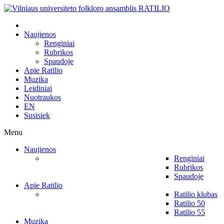
Naujienos
Renginiai
Rubrikos
Spaudoje
Apie Ratilio
Muzika
Leidiniai
Nuotraukos
EN
Susisiek
Menu
Naujienos
Renginiai
Rubrikos
Spaudoje
Apie Ratilio
Ratilio klubas
Ratilio 50
Ratilio 55
Muzika