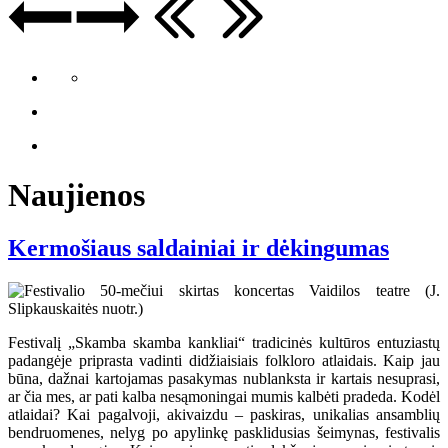
Naujienos
Kermošiaus saldainiai ir dėkingumas
Festivalį „Skamba skamba kankliai“ tradicinės kultūros entuziastų
padangėje priprasta vadinti didžiaisiais folkloro atlaidais. Kaip jau
būna, dažnai kartojamas pasakymas nublanksta ir kartais nesuprasi,
ar čia mes, ar pati kalba nesąmoningai mumis kalbėti pradeda. Kodėl
atlaidai? Kai pagalvoji, akivaizdu – paskiras, unikalias ansamblių
bendruomenes, nelyg po apylinkę pasklidusias šeimynas, festivalis