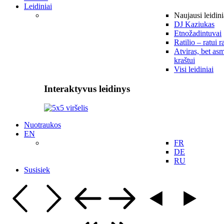
Leidiniai
Naujausi leidini
DJ Kaziukas
Etnožadintuvai
Ratilio – ratui r
Atviras, bet asm
kraštui
Visi leidiniai
Interaktyvus leidinys
Nuotraukos
EN
FR
DE
RU
Susisiek