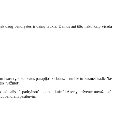
ek daug bendrystės ir dainų laukia. Dainos ant tilto naktį kaip visada
m i suserg koks kэtos parapijos klebons, – nu i ketu kasmet tradiciške
ik’ važiuot’.
eik tad pailsэt’, padrybsot’ – o man kniet’ į Atvelyke šventė nuvažiuot’.
yvaut bendram pasibuvim’.