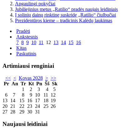
Apgaulingi pokyčiai
Jubiliejinius metus „Ratilio“ pradės naujais leidiniais
Į solinių dainų rinktinę suskridę „Ratilio“ čiulbučiai
Prezidentūros kieme – tradicinis Kalėdų laukimas
Pradėti
Ankstesnis
7
8
9
10
11
12
13
14
15
16
Kitas
Paskutinis
Artimiausi renginiai
<<
<
Kovas 2028
>
>>
Pr
An
Tr
Kt
Pn
Šš
Sk
1
2
3
4
5
6
7
8
9
10
11
12
13
14
15
16
17
18
19
20
21
22
23
24
25
26
27
28
29
30
31
Naujausi leidiniai