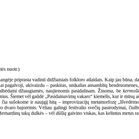
ngėje priprasta vadinti didžiaisiais folkloro atlaidais. Kaip jau būna, d
ai pagalvoji, akivaizdu – paskiras, unikalias ansamblių bendruomenes, 
ikalbėdami džiaugiamės, naujienomis pasidalinam. Žinoma, be
kermoši
imus. Šiemet vėl gaũdė „Pasidainavimų vakaro“ kiemelis, kur ir mūsų auk
 čia sušokome ir naująjį hitą – improvizacijų metamorfozę „Išvedėmo 
o dvaro bajorėmis. Vėliau galingi festivalio svečių pasirodymai, čiul
 Bernardinų takų dulkės – vėl
dūšią
gaivino viskas, kas kelintus metus ra