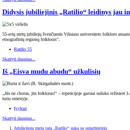
Didysis jubiliejinis „Ratilio“ leidinys jau i
55-erių metų jubiliejų švenčiantis Vilniaus universiteto folkloro ansamb
etnografinių regionų folkloras“.
Ratilio 55
Skaityti daugiau...
Iš „Eisva mudu abudu“ užkulisių
„Jūs ne choras, jūs folkloras!“ – repeticijoje garsiai sušuko režisierė 
turiu omenyje.
Įvykiai
Skaityti daugiau...
Jubiliejinių metų ratą „Ratilio“ suka su sutartinėmis