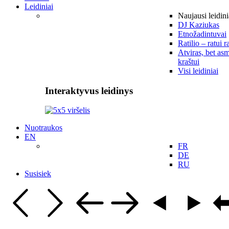
Leidiniai
Naujausi leidini
DJ Kaziukas
Etnožadintuvai
Ratilio – ratui r
Atviras, bet asm
kraštui
Visi leidiniai
Interaktyvus leidinys
Nuotraukos
EN
FR
DE
RU
Susisiek