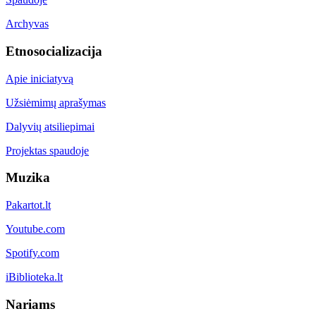
Archyvas
Etnosocializacija
Apie iniciatyvą
Užsiėmimų aprašymas
Dalyvių atsiliepimai
Projektas spaudoje
Muzika
Pakartot.lt
Youtube.com
Spotify.com
iBiblioteka.lt
Nariams