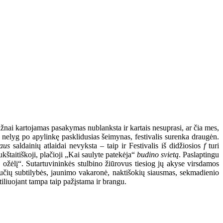
ažnai kartojamas pasakymas nublanksta ir kartais nesuprasi, ar čia mes,
nelyg po apylinkę pasklidusias šeimynas, festivalis surenka draugėn.
aus
saldainių atlaidai nevyksta – taip ir Festivalis iš didžiosios
f
turi
štaitiškoji, plačioji „Kai saulyte patekėja“
budino svietą
. Paslaptingu
ožėlį“. Sutartuvininkės stulbino žiūrovus tiesiog jų akyse virsdamos
bučių subtilybės, jaunimo vakaronė, naktišokių siausmas, sekmadienio
tiliuojant tampa taip pažįstama ir brangu.