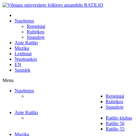
Naujienos
Renginiai
Rubrikos
Spaudoje
Apie Ratilio
Muzika
Leidiniai
Nuotraukos
EN
Susisiek
Menu
Naujienos
Renginiai
Rubrikos
Spaudoje
Apie Ratilio
Ratilio klubas
Ratilio 50
Ratilio 55
Muzika