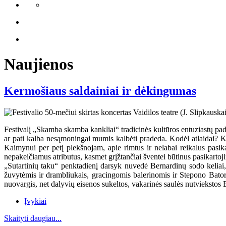
Naujienos
Kermošiaus saldainiai ir dėkingumas
Festivalį „Skamba skamba kankliai“ tradicinės kultūros entuziastų pada
ar pati kalba nesąmoningai mumis kalbėti pradeda. Kodėl atlaidai? K
Kaimynui per petį plekšnojam, apie rimtus ir nelabai reikalus pas
nepakeičiamus atributus, kasmet grįžtančiai šventei būtinus pasikartoj
„Sutartinių taku“ penktadienį darsyk nuvedė Bernardinų sodo keliai,
žuvytėmis ir drambliukais, gracingomis balerinomis ir Stepono Bator
nuovargis, net dalyvių eisenos sukeltos, vakarinės saulės nutviekstos
Įvykiai
Skaityti daugiau...