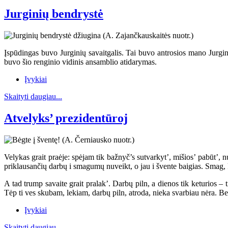
Jurginių bendrystė
Įspūdingas buvo Jurginių savaitgalis. Tai buvo antrosios mano Jurginė
buvo šio renginio vidinis ansamblio atidarymas.
Įvykiai
Skaityti daugiau...
Atvelyks’ prezidentūroj
Velykas grait praėje: spėjam tik bažnyč’s sutvarkyt’, mišios’ pabūt’,
priklausančių darbų i smagumų nuveikt, o jau i švente baigias. Smag, ka
A tad trump savaite grait pralak’. Darbų piln, a dienos tik keturios – t
Tėp ti ves skubam, lekiam, darbų piln, atroda, nieka svarbiau nėra. Bet
Įvykiai
Skaityti daugiau...