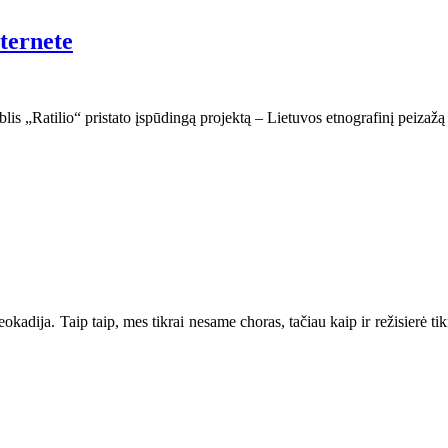
nternete
lis „Ratilio“ pristato įspūdingą projektą – Lietuvos etnografinį peizažą a
Leokadija. Taip taip, mes tikrai nesame choras, tačiau kaip ir režisierė ti