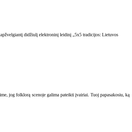
pžvelgiantį didžiulį elektroninį leidinį „5x5 tradicijos: Lietuvos
kime, jog folklorą scenoje galima pateikti įvairiai. Tuoj papasakosiu, ką