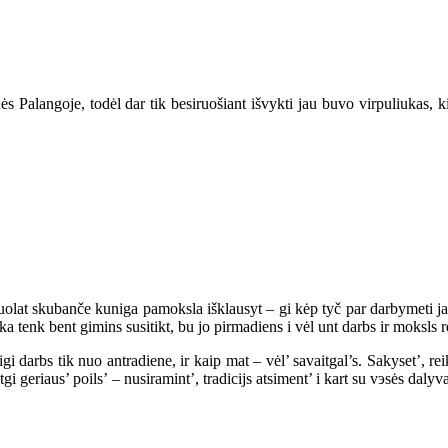
s Palangoje, todėl dar tik besiruošiant išvykti jau buvo virpuliukas, ki
 nuolat skubanče kuniga pamoksla išklausyt – gi kėp tyč par darbymeti ja
 tenk bent gimins susitikt, bu jo pirmadiens i vėl unt darbs ir moksls re
igi darbs tik nuo antradiene, ir kaip mat – vėl’ savaitgal’s. Sakyset’, r
gi geriaus’ poils’ – nusiramint’, tradicijs atsiment’ i kart su vэsės dal