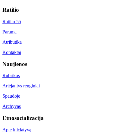
Ratilio
Ratilio 55
Parama
Atributika
Kontaktai
Naujienos
Rubrikos
Artėjantys renginiai
Spaudoje
Archyvas
Etnosocializacija
Apie iniciatyvą