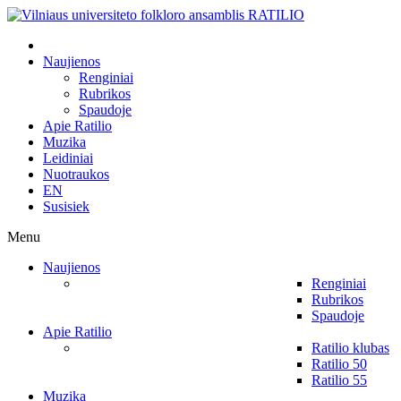
Naujienos
Renginiai
Rubrikos
Spaudoje
Apie Ratilio
Muzika
Leidiniai
Nuotraukos
EN
Susisiek
Menu
Naujienos
Renginiai
Rubrikos
Spaudoje
Apie Ratilio
Ratilio klubas
Ratilio 50
Ratilio 55
Muzika