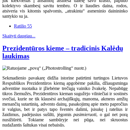
juk kiekvienas į ansamblį atsineša dalelę savo krašto, papildo
kolektyvo skambesį savitu tembru. O ir liaudies daina, rodos,
atsiveria vis kitomis spalvomis, „atrakinta“ asmeninio dainininko
santykio su ja.
Ratilio 55
Skaityti daugiau...
Prezidentūros kieme – tradicinis Kalėdų
laukimas
Sekmadienio pavakarę didžia istorine patirtimi turtingos Lietuvos
Respublikos Prezidentūros kiemą apgobėme pakilia, džiaugsminga
adventine nuotaika ir įžiebėme trečiąją vainiko žvakelę. Nepabūgę
tikros žiemužės, Prezidentūros kieman sugužėjo vilniečiai ir sostinės
svečiai, kurie ne tik klausėsi archajiškųjų, manoma, akmens amžių
menančių sutartinių, advento dainų, pasakojimų apie meto papročius
ir valgius, bet ir patys tapo šventės dalimi, įsisukę į ratelius ir
žaidimus, padėjusius sušilti, jėgomis
pasimieruoti
, o gal net porą
nusižiūrėti. Tokiame sambūryje nei pūga, nei skruostus
nudažantis šaltukas visai nebaisūs.