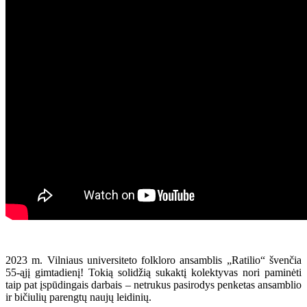
2023 m. Vilniaus universiteto folkloro ansamblis „Ratilio“ švenčia
55-ąjį gimtadienį! Tokią solidžią sukaktį kolektyvas nori paminėti
taip pat įspūdingais darbais – netrukus pasirodys penketas ansamblio
ir bičiulių parengtų naujų leidinių.