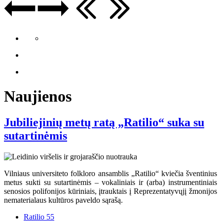
Naujienos
Jubiliejinių metų ratą „Ratilio“ suka su
sutartinėmis
Vilniaus universiteto folkloro ansamblis „Ratilio“ kviečia šventinius
metus sukti su sutartinėmis – vokaliniais ir (arba) instrumentiniais
senosios polifonijos kūriniais, įtrauktais į Reprezentatyvųjį žmonijos
nematerialaus kultūros paveldo sąrašą.
Ratilio 55