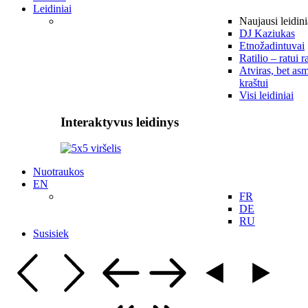
Leidiniai
Naujausi leidini
DJ Kaziukas
Etnožadintuvai
Ratilio – ratui r
Atviras, bet asm
kraštui
Visi leidiniai
Interaktyvus leidinys
Nuotraukos
EN
FR
DE
RU
Susisiek