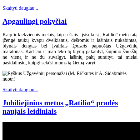
Skaityti daugiau...
Apgaulingi pokyčiai
Kaip ir kiekvienais metais, taip ir šiais į įsisukusį „Ratilio“ metų ratą
įžengė taukų kvapu dvelkiantis, dešromis ir lašiniais nukabintas,
blynais dengtas bei įvairiais
šposais
papuoštas Užgavėnių
maratonas. Kad jau ir man teko tų blynų pakaulyt, šiupinio šaukštų
ne vieną ir ne du suvalgyt, lašinių paltį suraityt, tai mielai
pasidalinsiu, kaipgi sekėsi mums tą žiemą varyt.
Skaityti daugiau...
Jubiliejinius metus „Ratilio“ pradės
naujais leidiniais