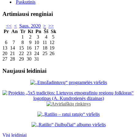
Paskutinis
Artimiausi renginiai
<<
<
Saus. 2020
>
>>
Pr
An
Tr
Kt
Pn
Šš
Sk
1
2
3
4
5
6
7
8
9
10
11
12
13
14
15
16
17
18
19
20
21
22
23
24
25
26
27
28
29
30
31
Naujausi leidiniai
Visi leidiniai