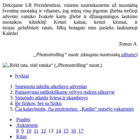
Dėkojame LR Prezidentūrai, visiems susirinkusiems už nuostabią
šventinę nuotaiką ir viliamės, jog mūsų visų jėgomis įžiebta trečioji
advento vainiko žvakelė kartu įžiebė ir džiaugsmingos laukimo
nuotaikos kibirkštį! Keturi kalnai, keturi kloniai, ir
tuojau
gelažiniais
ratais, šilkų botagais mus pasieks laukiamoji
Kalėda!
Tomas A.
„Photostrolling“ nuotr. (daugiau nuotraukų
albume
)
Įvykiai
Snieguotu takeliu atkeliavo adventas
Pamąstymai ratiliokiškame vėlyvo rudens sūkuryje
Simajudo atlaidų šviesa ir skambesys
Be fizikos, bet su fiziku
Čia kalavijuotis, čia profesorius: „Ratilio“ rugsėjo vakaronės
Pradėti
Ankstesnis
8
9
10
11
12
13
14
15
16
17
Kitas