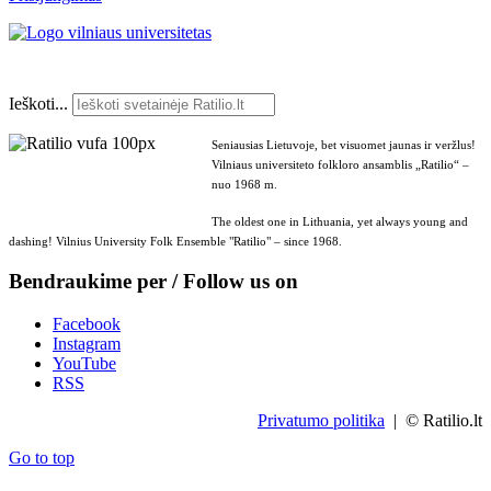
Ieškoti...
Seniausias Lietuvoje, bet visuomet jaunas ir veržlus!
Vilniaus universiteto folkloro ansamblis „Ratilio“ –
nuo 1968 m.
The oldest one in Lithuania, yet always young and
dashing! Vilnius University Folk Ensemble "Ratilio" – since 1968.
Bendraukime per / Follow us on
Facebook
Instagram
YouTube
RSS
Privatumo politika
| © Ratilio.lt
Go to top