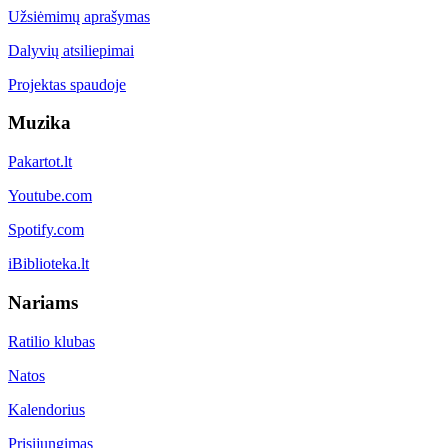
Užsiėmimų aprašymas
Dalyvių atsiliepimai
Projektas spaudoje
Muzika
Pakartot.lt
Youtube.com
Spotify.com
iBiblioteka.lt
Nariams
Ratilio klubas
Natos
Kalendorius
Prisijungimas