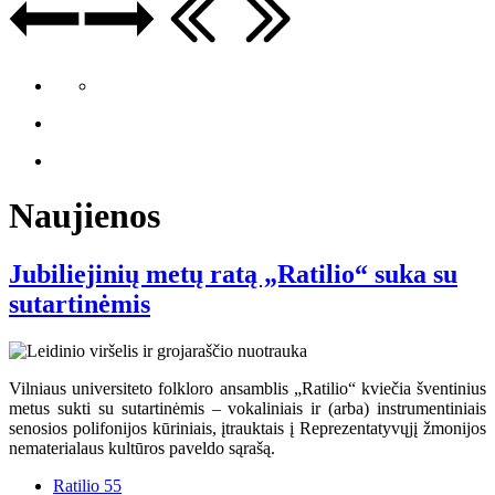
Naujienos
Jubiliejinių metų ratą „Ratilio“ suka su
sutartinėmis
Vilniaus universiteto folkloro ansamblis „Ratilio“ kviečia šventinius
metus sukti su sutartinėmis – vokaliniais ir (arba) instrumentiniais
senosios polifonijos kūriniais, įtrauktais į Reprezentatyvųjį žmonijos
nematerialaus kultūros paveldo sąrašą.
Ratilio 55