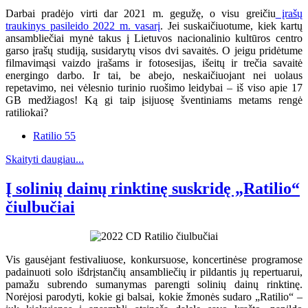
Darbai pradėjo virti dar 2021 m. gegužę, o visu greičiu
įrašų
traukinys pasileido 2022 m. vasarį
. Jei suskaičiuotume, kiek kartų
ansambliečiai mynė takus į Lietuvos nacionalinio kultūros centro
garso įrašų studiją, susidarytų visos dvi savaitės. O jeigu pridėtume
filmavimąsi vaizdo įrašams ir fotosesijas, išeitų ir trečia savaitė
energingo darbo. Ir tai, be abejo, neskaičiuojant nei uolaus
repetavimo, nei vėlesnio turinio ruošimo leidybai – iš viso apie 17
GB medžiagos! Ką gi taip įsijuosę šventiniams metams rengė
ratiliokai?
Ratilio 55
Skaityti daugiau...
Į solinių dainų rinktinę suskridę „Ratilio“
čiulbučiai
Vis gausėjant festivaliuose, konkursuose, koncertinėse programose
padainuoti solo išdrįstančių ansambliečių ir pildantis jų repertuarui,
pamažu subrendo sumanymas parengti solinių dainų rinktinę.
Norėjosi parodyti, kokie gi balsai, kokie žmonės sudaro „Ratilio“ –