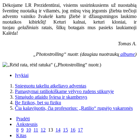
Dėkojame LR Prezidentūrai, visiems susirinkusiems už nuostabią
šventinę nuotaiką ir viliamės, jog mūsų visų jėgomis įžiebta trečioji
advento vainiko žvakelė kartu įžiebė ir džiaugsmingos laukimo
nuotaikos kibirkštį! Keturi kalnai, keturi kloniai, ir
tuojau
gelažiniais
ratais, šilkų botagais mus pasieks laukiamoji
Kalėda!
Tomas A.
„Photostrolling“ nuotr. (daugiau nuotraukų
albume
)
Įvykiai
Snieguotu takeliu atkeliavo adventas
Pamąstymai ratiliokiškame vėlyvo rudens sūkuryje
Simajudo atlaidų šviesa ir skambesys
Be fizikos, bet su fiziku
Čia kalavijuotis, čia profesorius: „Ratilio“ rugsėjo vakaronės
Pradėti
Ankstesnis
8
9
10
11
12
13
14
15
16
17
Kitas