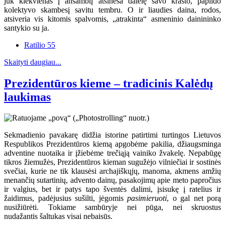
juk kiekvienas į ansamblį atsineša dalelę savo krašto, papildo
kolektyvo skambesį savitu tembru. O ir liaudies daina, rodos,
atsiveria vis kitomis spalvomis, „atrakinta“ asmeninio dainininko
santykio su ja.
Ratilio 55
Skaityti daugiau...
Prezidentūros kieme – tradicinis Kalėdų
laukimas
Sekmadienio pavakarę didžia istorine patirtimi turtingos Lietuvos
Respublikos Prezidentūros kiemą apgobėme pakilia, džiaugsminga
adventine nuotaika ir įžiebėme trečiąją vainiko žvakelę. Nepabūgę
tikros žiemužės, Prezidentūros kieman sugužėjo vilniečiai ir sostinės
svečiai, kurie ne tik klausėsi archajiškųjų, manoma, akmens amžių
menančių sutartinių, advento dainų, pasakojimų apie meto papročius
ir valgius, bet ir patys tapo šventės dalimi, įsisukę į ratelius ir
žaidimus, padėjusius sušilti, jėgomis
pasimieruoti
, o gal net porą
nusižiūrėti. Tokiame sambūryje nei pūga, nei skruostus
nudažantis šaltukas visai nebaisūs.