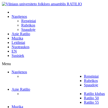
Naujienos
Renginiai
Rubrikos
Spaudoje
Apie Ratilio
Muzika
Leidiniai
Nuotraukos
EN
Susisiek
Menu
Naujienos
Renginiai
Rubrikos
Spaudoje
Apie Ratilio
Ratilio klubas
Ratilio 50
Ratilio 55
Muzika