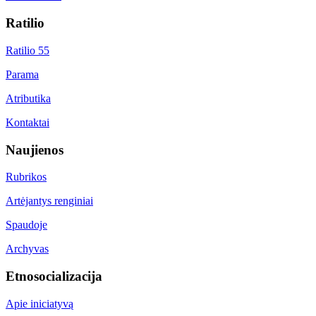
Ratilio
Ratilio 55
Parama
Atributika
Kontaktai
Naujienos
Rubrikos
Artėjantys renginiai
Spaudoje
Archyvas
Etnosocializacija
Apie iniciatyvą