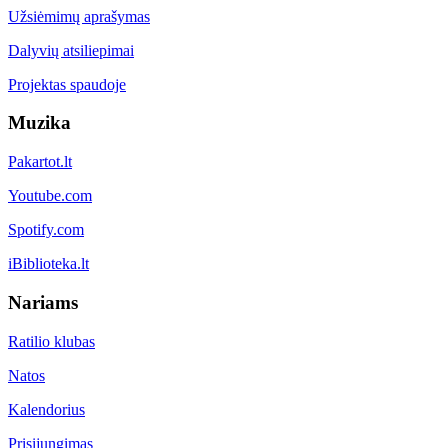
Užsiėmimų aprašymas
Dalyvių atsiliepimai
Projektas spaudoje
Muzika
Pakartot.lt
Youtube.com
Spotify.com
iBiblioteka.lt
Nariams
Ratilio klubas
Natos
Kalendorius
Prisijungimas