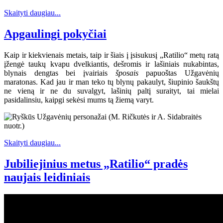
Skaityti daugiau...
Apgaulingi pokyčiai
Kaip ir kiekvienais metais, taip ir šiais į įsisukusį „Ratilio“ metų ratą
įžengė taukų kvapu dvelkiantis, dešromis ir lašiniais nukabintas,
blynais dengtas bei įvairiais
šposais
papuoštas Užgavėnių
maratonas. Kad jau ir man teko tų blynų pakaulyt, šiupinio šaukštų
ne vieną ir ne du suvalgyt, lašinių paltį suraityt, tai mielai
pasidalinsiu, kaipgi sekėsi mums tą žiemą varyt.
Skaityti daugiau...
Jubiliejinius metus „Ratilio“ pradės
naujais leidiniais