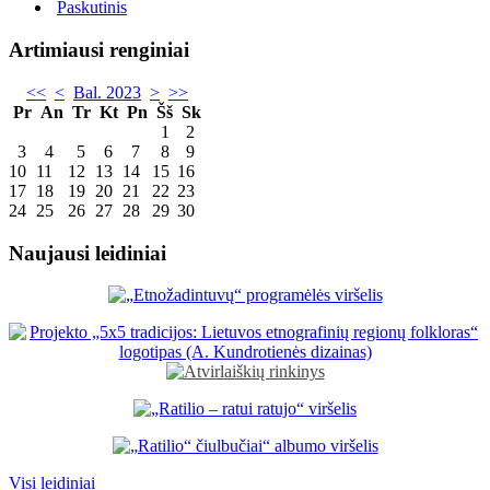
Paskutinis
Artimiausi renginiai
<<
<
Bal. 2023
>
>>
Pr
An
Tr
Kt
Pn
Šš
Sk
1
2
3
4
5
6
7
8
9
10
11
12
13
14
15
16
17
18
19
20
21
22
23
24
25
26
27
28
29
30
Naujausi leidiniai
Visi leidiniai