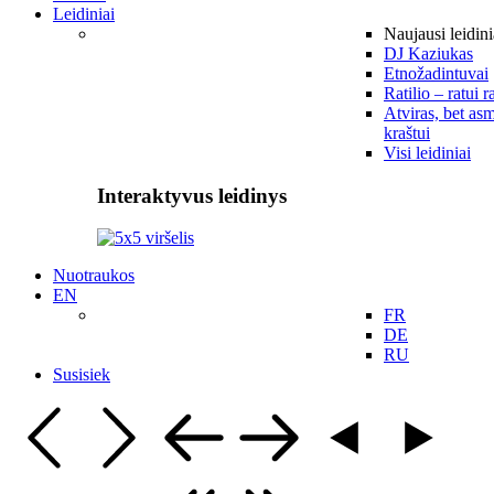
Leidiniai
Naujausi leidini
DJ Kaziukas
Etnožadintuvai
Ratilio – ratui r
Atviras, bet asm
kraštui
Visi leidiniai
Interaktyvus leidinys
Nuotraukos
EN
FR
DE
RU
Susisiek