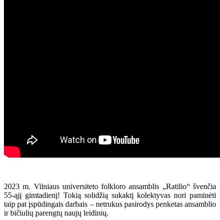
2023 m. Vilniaus universiteto folkloro ansamblis „Ratilio“ švenčia
55-ąjį gimtadienį! Tokią solidžią sukaktį kolektyvas nori paminėti
taip pat įspūdingais darbais – netrukus pasirodys penketas ansamblio
ir bičiulių parengtų naujų leidinių.