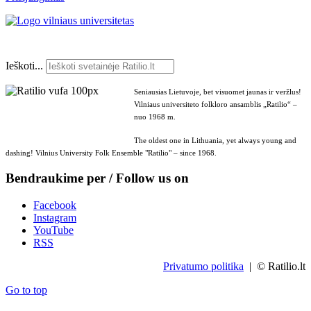
Ieškoti...
Seniausias Lietuvoje, bet visuomet jaunas ir veržlus!
Vilniaus universiteto folkloro ansamblis „Ratilio“ –
nuo 1968 m.
The oldest one in Lithuania, yet always young and
dashing! Vilnius University Folk Ensemble "Ratilio" – since 1968.
Bendraukime per / Follow us on
Facebook
Instagram
YouTube
RSS
Privatumo politika
| © Ratilio.lt
Go to top