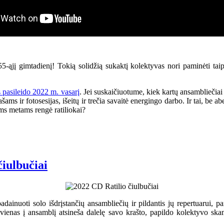
55-ąjį gimtadienį! Tokią solidžią sukaktį kolektyvas nori paminėti tai
s pasileido 2022 m. vasarį
. Jei suskaičiuotume, kiek kartų ansambliečiai
ams ir fotosesijas, išeitų ir trečia savaitė energingo darbo. Ir tai, be 
ams metams rengė ratiliokai?
čiulbučiai
adainuoti solo išdrįstančių ansambliečių ir pildantis jų repertuarui,
vienas į ansamblį atsineša dalelę savo krašto, papildo kolektyvo skamb