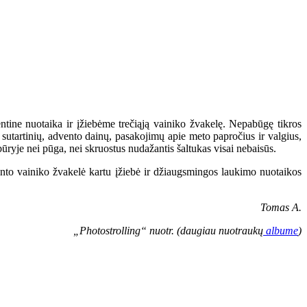
tine nuotaika ir įžiebėme trečiąją vainiko žvakelę. Nepabūgę tikros
sutartinių, advento dainų, pasakojimų apie meto papročius ir valgius,
būryje nei pūga, nei skruostus nudažantis šaltukas visai nebaisūs.
ento vainiko žvakelė kartu įžiebė ir džiaugsmingos laukimo nuotaikos
Tomas A.
„Photostrolling“ nuotr. (daugiau nuotraukų
albume
)