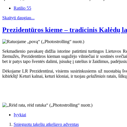
Ratilio 55
Skaityti daugiau...
Prezidentūros kieme – tradicinis Kalėdų l
Sekmadienio pavakarę didžia istorine patirtimi turtingos Lietuvos 
žiemužės, Prezidentūros kieman sugužėjo vilniečiai ir sostinės sveči
bet ir patys tapo šventės dalimi, įsisukę į ratelius ir žaidimus, padėjusi
Dėkojame LR Prezidentūrai, visiems susirinkusiems už nuostabią šven
kibirkštį! Keturi kalnai, keturi kloniai, ir tuojau
gelažiniais
ratais, šilk
Įvykiai
Snieguotu takeliu atkeliavo adventas