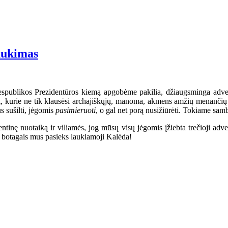
aukimas
Respublikos Prezidentūros kiemą apgobėme pakilia, džiaugsminga adven
ai, kurie ne tik klausėsi archajiškųjų, manoma, akmens amžių menančių 
us sušilti, jėgomis
pasimieruoti
, o gal net porą nusižiūrėti. Tokiame sam
tinę nuotaiką ir viliamės, jog mūsų visų jėgomis įžiebta trečioji adv
ų botagais mus pasieks laukiamoji Kalėda!