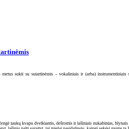
tartinėmis
 metus sukti su sutartinėmis – vokaliniais ir (arba) instrumentiniais 
 įžengė taukų kvapu dvelkiantis, dešromis ir lašiniais nukabintas, blynais
yt, lašinių paltį suraityt, tai mielai pasidalinsiu, kaipgi sekėsi mums tą 