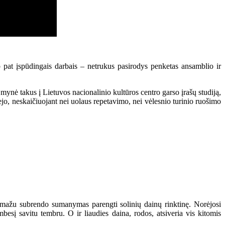
p pat įspūdingais darbais – netrukus pasirodys penketas ansamblio ir
 mynė takus į Lietuvos nacionalinio kultūros centro garso įrašų studiją,
abejo, neskaičiuojant nei uolaus repetavimo, nei vėlesnio turinio ruošimo
 pamažu subrendo sumanymas parengti solinių dainų rinktinę. Norėjosi
esį savitu tembru. O ir liaudies daina, rodos, atsiveria vis kitomis