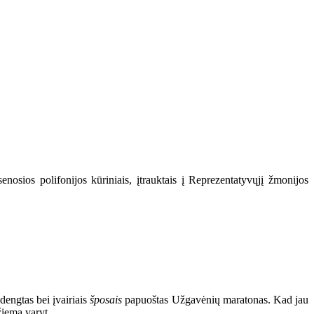
senosios polifonijos kūriniais, įtrauktais į Reprezentatyvųjį žmonijos
 dengtas bei įvairiais
šposais
papuoštas Užgavėnių maratonas. Kad jau
žiemą varyt.