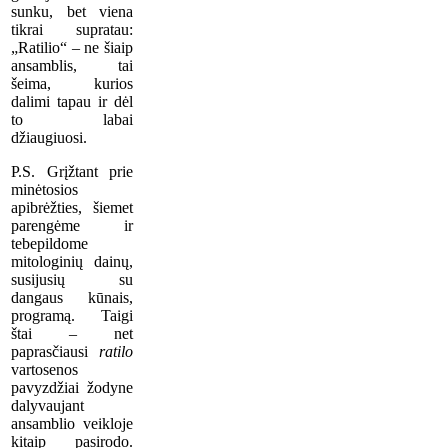
sunku, bet viena
tikrai supratau:
„Ratilio“ – ne šiaip
ansamblis, tai
šeima, kurios
dalimi tapau ir dėl
to labai
džiaugiuosi.
P.S. Grįžtant prie
minėtosios
apibrėžties, šiemet
parengėme ir
tebepildome
mitologinių dainų,
susijusių su
dangaus kūnais,
programą. Taigi
štai – net
paprasčiausi
ratilo
vartosenos
pavyzdžiai žodyne
dalyvaujant
ansamblio veikloje
kitaip pasirodo.