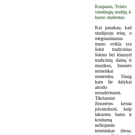
Kasparas, Teisės
vientisųjų studijų 4
kurso studentas:
Kai pasakau, kad
studijuoju teisę, o
mėgstamiausia
mano veikla yra
šokti tradicinius
šokius bei klausyti
tradicinių dainų ir
muzikos, žmonės
nemenkai
nustemba. Daug
kam šie dalykai
atrodo
nesuderinami.
Tikriausiai
žmonėms keista
įsivaizduoti, kaip
lakuotus batus ir
kostiumą
nešiojantis
teisininkas (tiesa,