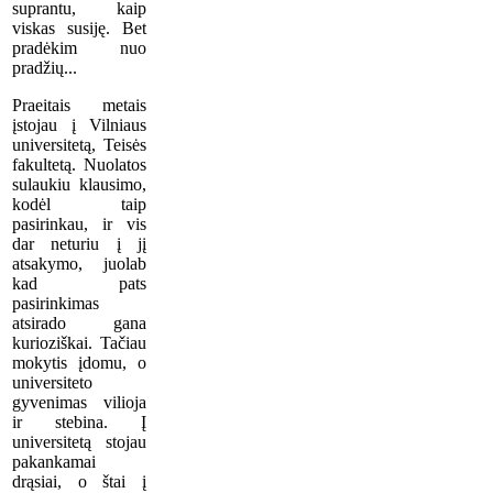
suprantu, kaip
viskas susiję. Bet
pradėkim nuo
pradžių...
Praeitais metais
įstojau į Vilniaus
universitetą, Teisės
fakultetą. Nuolatos
sulaukiu klausimo,
kodėl taip
pasirinkau, ir vis
dar neturiu į jį
atsakymo, juolab
kad pats
pasirinkimas
atsirado gana
kurioziškai. Tačiau
mokytis įdomu, o
universiteto
gyvenimas vilioja
ir stebina. Į
universitetą stojau
pakankamai
drąsiai, o štai į