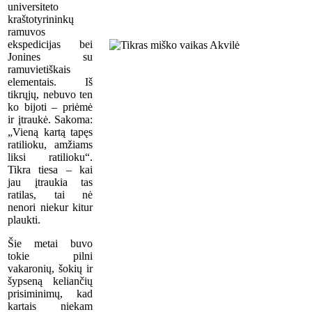
universiteto
kraštotyrininkų
ramuvos
ekspedicijas bei
Jonines su
ramuvietiškais
elementais. Iš
tikrųjų, nebuvo ten
ko bijoti – priėmė
ir įtraukė. Sakoma:
„Vieną kartą tapęs
ratilioku, amžiams
liksi ratilioku“.
Tikra tiesa – kai
jau įtraukia tas
ratilas, tai nė
nenori niekur kitur
plaukti.
Šie metai buvo
tokie pilni
vakaronių, šokių ir
šypseną keliančių
prisiminimų, kad
kartais niekam