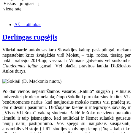
Viskas jungiasi į
vieną ratą.
Aš – ratiliokas
Derlingas rugsėjis
Vikriai nardė autobusas tarp Slovakijos kalnų; paslaptingai, niekam
nepastebint krito žvaigždės virš Molėtų – taip, rodos, tiesiog per
naktį prabėgo 2019-ųjų vasara. Ir Vilniaus gatvėmis vėl suskamba
Gaudeamus igitur
garsai. Vėl plačiai praviros laukia Didžiosios
Aulos durys.
Po dar vienos nepamirštamos vasaros „Ratilio“ sugrįžo į Vilniaus
universitetą ir nieko nelaukę čiupo šokdinti pirmakursius ir kitus VU
bendruomenės narius, kad naujuosius mokslo metus visi pradėtų su
dar didesniu pasiutimu. Didžiajame kieme ir integracijos savaitę, ir
„Visas VU šoka“ vakarą studentai žaidė ir šoko ne vieno prakaito
išmušti ir taip įsismagino, kad ratiliokai ir šiemet sulaukė gausaus
naujų narių pastiprinimo. Vos spėjęs su naujokais susipažinti,
ansamblis vėl stojo į LRT studijos spalvingų lempų jūrą – kaip tikri