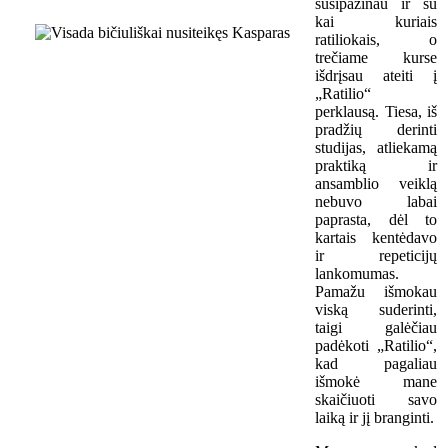
susipažinau ir su
kai kuriais
ratiliokais, o
trečiame kurse
išdrįsau ateiti į
„Ratilio“
perklausą. Tiesa, iš
pradžių derinti
studijas, atliekamą
praktiką ir
ansamblio veiklą
nebuvo labai
paprasta, dėl to
kartais kentėdavo
ir repeticijų
lankomumas.
Pamažu išmokau
viską suderinti,
taigi galėčiau
padėkoti „Ratilio“,
kad pagaliau
išmokė mane
skaičiuoti savo
laiką ir jį branginti.