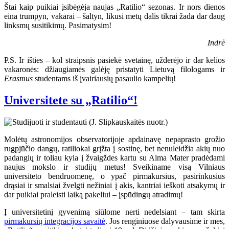
Štai kaip puikiai įsibėgėja naujas „Ratilio“ sezonas. Ir nors dienos
eina trumpyn, vakarai – šaltyn, likusi metų dalis tikrai žada dar daug
linksmų susitikimų. Pasimatysim!
Indrė
P.S. Ir išties – kol straipsnis pasiekė svetainę, užderėjo ir dar kelios
vakaronės: džiaugiamės galėję pristatyti Lietuvą filologams ir
Erasmus
studentams iš įvairiausių pasaulio kampelių!
Universitete su „Ratilio“!
Molėtų astronomijos observatorijoje apdainavę nepaprasto grožio
rugpjūčio dangų, ratiliokai grįžta į sostinę, bet nenuleidžia akių nuo
padangių ir toliau kyla į žvaigždes kartu su Alma Mater pradėdami
naujus mokslo ir studijų metus! Sveikiname visą Vilniaus
universiteto bendruomenę, o ypač pirmakursius, pasirinkusius
drąsiai ir smalsiai žvelgti nežiniai į akis, kantriai ieškoti atsakymų ir
dar puikiai praleisti laiką pakeliui – įspūdingų atradimų!
Į universitetinį gyvenimą siūlome nerti nedelsiant – tam skirta
pirmakursių integracijos savaitė
. Jos renginiuose dalyvausime ir mes,