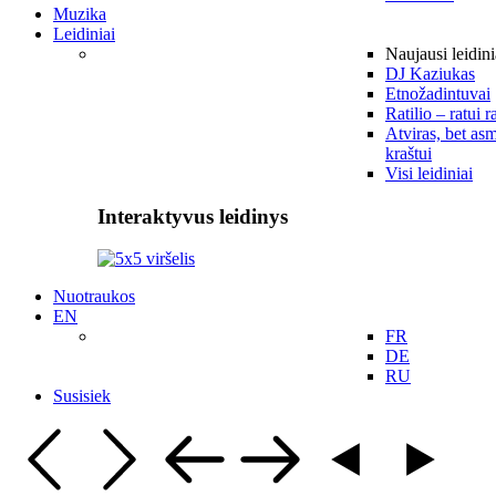
Muzika
Leidiniai
Naujausi leidini
DJ Kaziukas
Etnožadintuvai
Ratilio – ratui r
Atviras, bet asm
kraštui
Visi leidiniai
Interaktyvus leidinys
Nuotraukos
EN
FR
DE
RU
Susisiek