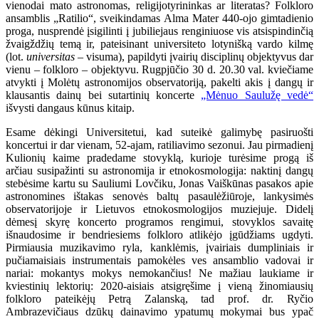
vienodai mato astronomas, religijotyrininkas ar literatas? Folkloro
ansamblis „Ratilio“, sveikindamas Alma Mater 440-ojo gimtadienio
proga, nusprendė įsigilinti į jubiliejaus renginiuose vis atsispindinčią
žvaigždžių temą ir, pateisinant universiteto lotynišką vardo kilmę
(lot.
universitas
– visuma), papildyti įvairių disciplinų objektyvus dar
vienu – folkloro – objektyvu. Rugpjūčio 30 d. 20.30 val. kviečiame
atvykti į Molėtų astronomijos observatoriją, pakelti akis į dangų ir
klausantis dainų bei sutartinių koncerte
„Mėnuo Saulužę vedė“
išvysti dangaus kūnus kitaip.
Esame dėkingi Universitetui, kad suteikė galimybę pasiruošti
koncertui ir dar vienam, 52-ajam, ratiliavimo sezonui. Jau pirmadienį
Kulionių kaime pradedame stovyklą, kurioje turėsime progą iš
arčiau susipažinti su astronomija ir etnokosmologija: naktinį dangų
stebėsime kartu su Sauliumi Lovčiku, Jonas Vaiškūnas pasakos apie
astronomines ištakas senovės baltų pasaulėžiūroje, lankysimės
observatorijoje ir Lietuvos etnokosmologijos muziejuje. Didelį
dėmesį skyrę koncerto programos rengimui, stovyklos savaitę
išnaudosime ir bendriesiems folkloro atlikėjo įgūdžiams ugdyti.
Pirmiausia muzikavimo ryla, kanklėmis, įvairiais dumpliniais ir
pučiamaisiais instrumentais pamokėles ves ansamblio vadovai ir
nariai: mokantys mokys nemokančius! Ne mažiau laukiame ir
kviestinių lektorių: 2020-aisiais atsigręšime į vieną žinomiausių
folkloro pateikėjų Petrą Zalanską, tad prof. dr. Ryčio
Ambrazevičiaus dzūkų dainavimo ypatumų mokymai bus ypač