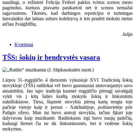
naudingi, o režisierė Felicija Feiferė paklos tvirtus scenos meno
pagrindus, kuriuos pravartu pasikartoti net ir scenos nemažai
ragavusiems. Tikimės, kad darbingos repeticijos ir turiningas
laisvalaikis dar labiau suburs kolektyvą ir leis pradėti mokslo metus
arčiau žvaigždžių.
Julija
Kvietimai
TŠS: šokių ir bendrystės vasara
Liepos 31–rugpjūčio 4 dienomis vykusioje XVI Tradicinių šokių
stovykloje (TŠS) ratiliokai vėl buvo gausiausiai atstovaujantys savo
ansambliui. Jau tapo tradicija kasmet rugpjūčio pirmąjį savaitgalį
vykti vis į kitą šalies kraštą mokytis šokių ir linksmintis
naktišokiuose. Tiesa, šiųmetė stovykla pirmą kartą rengta toje
pačioje vietoje kaip ir pernai – Aukštaitijoje, poilsiavietėje prie
Pailgio ežero. Man tai buvo antroji stovykla, tačiau šįkart joje
dalyvavau kaip muzikantė. Ratiliokams irgi buvo naujų patirčių,
kadangi šiemet čia ne tik linksminomės, bet ir vedėme šokių
mokymus.