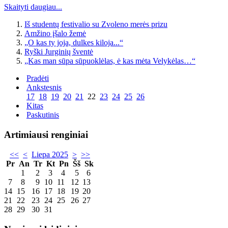
Skaityti daugiau...
Iš studentų festivalio su Zvoleno merės prizu
Amžino įšalo žemė
„O kas ty joja, dulkes kiloja...“
Ryški Jurginių šventė
„Kas man sūpa sūpuoklėlas, ė kas mėta Velykėlas…“
Pradėti
Ankstesnis
17
18
19
20
21
22
23
24
25
26
Kitas
Paskutinis
Artimiausi renginiai
<<
<
Liepa 2025
>
>>
Pr
An
Tr
Kt
Pn
Šš
Sk
1
2
3
4
5
6
7
8
9
10
11
12
13
14
15
16
17
18
19
20
21
22
23
24
25
26
27
28
29
30
31