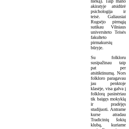
nieką). Taip mano
akiratyje atsidūrė
psichologija ir
teisė. Galiausiai
Rugsėjo pirmąją
sutikau Vilniaus
universiteto Teisės
fakulteto
pirmakursių
būryje.
Su folkloru
susipažinau taip
pat per
atsitiktinumą. Nors
folkloro paragavau
jau penktoje
klasėje, visa galva į
folklorą pasinėriau
tik baigęs mokyklą
ir pradėjęs
studijuoti. Antrame
kurse atradau
Tradicinių šokių
klubą, kuriame