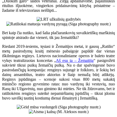
„Duokim garo“ laidos veteranai. Žirgą apdainavome, pajauniukus
ritulius išjuokėme, vingierkos pridainavimų kūrybą pristatėme –
žadame iš televizoriaus neišlipti...
Bet kaip čia nutiko, kad šalia plačiarankovių suvalkietiškų marškinių
spintoje atsirado dar vieneri, tik jau žemaitiški?
Riedant 2019-iesiems, tęsiasi ir Žemaitijos metai, ir gausų „Ratilio“
metų pasirodymų kraitį mėnesio pabaigoje papildė dar vienas
iškilmingas reginys. Lietuvos nacionaliniame operos ir baleto teatre
vykęs teatralizuotas koncertas „
Aš esu ta – Žemaitija
“ pasigrožėti
sukvietė tikrai puikų žemaičių pulką. Na o dar spalvingesnė buvo
pasirodančiųjų kompanija: renginys sujungė ir folkloro, ir šokių bei
dainų ansamblius, teatro aktorius ir šiaip nemažą būrį atlikėjų.
Reginys įspūdingas – scenoje sukosi visas 800 metų sukaktį
mininčio regiono gyvenimo ratas: nuo vardynų iki vestuvių, nuo
Rasų iki Užgavėnių, nuo gimimo iki mirties. Ne tik žiūrovams, bet ir
ratiliokėms renginys suteikė nepamirštamų įspūdžių – tikrai įdomu
buvo saviškį tautinį kostiumą dienai išmainyti į žemaitišką.