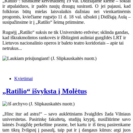
„Ratilio“: susitikime ketvirtadienį 19 val. Didžiajame kieme – šokiai
ir atpalaiduos, ir padės naujų draugų susirasti. O jei pajausi, kad
folkloras būtų mielas laisvalaikis dažniau nei vienkartinėmis
progomis, kviečiame rugsėjo 11 d. 18 val. užsukti į Didžiąją Aulą –
susipažinsime ir į „Ratilio“ šeimą priimsime.
Rugsėjį „Ratilio“ suksis ne tik Universiteto erdvėse; sklinda gandas,
kad iškrakmolintos rankovės ir išblizginti auliniai gurgždės LRT ir
Lietuvos nacionalinio operos ir baleto teatro koridoriais – apie tai
netrukus...
Kvietimai
„Ratilio“ išvyksta į Molėtus
„Hinc itur ad astra!“ – savo auklėtiniams žvaigždes žada Vilniaus
universitetas. Pasirinkę fakultetą, studijų kryptį, nusižiūrime savo
laimės žvaigždę perkeltine prasme, bet kartu ir iš tiesų pasirenkame
tam tikrą žvilgsnį į pasaulį, taip pat ir į dangaus kūnus: argi juos