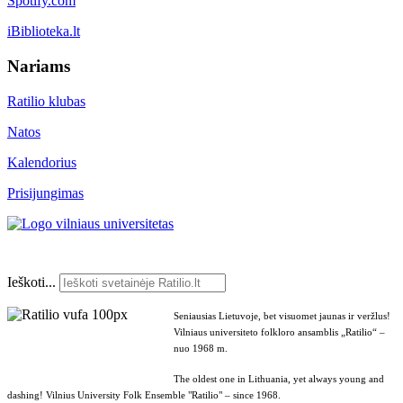
Spotify.com
iBiblioteka.lt
Nariams
Ratilio klubas
Natos
Kalendorius
Prisijungimas
Ieškoti...
Seniausias Lietuvoje, bet visuomet jaunas ir veržlus!
Vilniaus universiteto folkloro ansamblis „Ratilio“ –
nuo 1968 m.
The oldest one in Lithuania, yet always young and
dashing! Vilnius University Folk Ensemble "Ratilio" – since 1968.