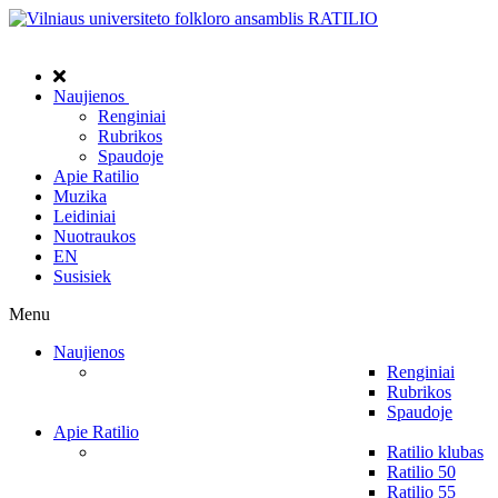
Naujienos
Renginiai
Rubrikos
Spaudoje
Apie Ratilio
Muzika
Leidiniai
Nuotraukos
EN
Susisiek
Menu
Naujienos
Renginiai
Rubrikos
Spaudoje
Apie Ratilio
Ratilio klubas
Ratilio 50
Ratilio 55