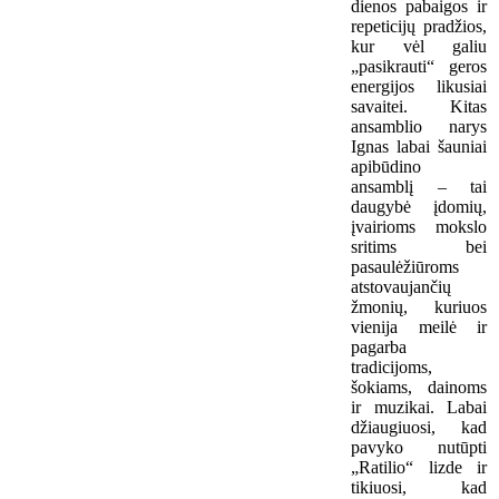
dienos pabaigos ir
repeticijų pradžios,
kur vėl galiu
„pasikrauti“ geros
energijos likusiai
savaitei. Kitas
ansamblio narys
Ignas labai šauniai
apibūdino
ansamblį – tai
daugybė įdomių,
įvairioms mokslo
sritims bei
pasaulėžiūroms
atstovaujančių
žmonių, kuriuos
vienija meilė ir
pagarba
tradicijoms,
šokiams, dainoms
ir muzikai. Labai
džiaugiuosi, kad
pavyko nutūpti
„Ratilio“ lizde ir
tikiuosi, kad