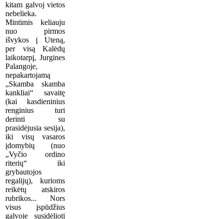
kitam galvoj vietos
nebelieka.
Mintimis keliauju
nuo pirmos
išvykos į Uteną,
per visą Kalėdų
laikotarpį, Jurgines
Palangoje,
nepakartojamą
„Skamba skamba
kankliai“ savaitę
(kai kasdieninius
renginius turi
derinti su
prasidėjusia sesija),
iki visų vasaros
įdomybių (nuo
„Vyčio ordino
riterių“ iki
grybautojos
regalijų), kurioms
reikėtų atskiros
rubrikos... Nors
visus įspūdžius
galvoje susidėlioti