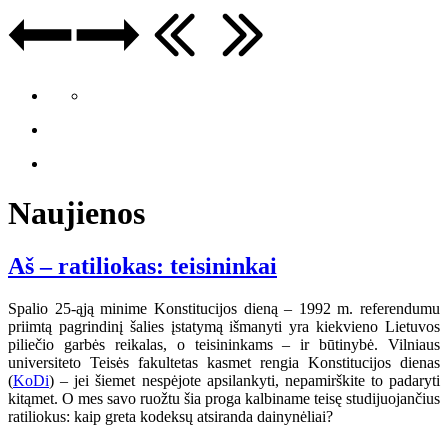
Naujienos
Aš – ratiliokas: teisininkai
Spalio 25-ąją minime Konstitucijos dieną – 1992 m. referendumu
priimtą pagrindinį šalies įstatymą išmanyti yra kiekvieno Lietuvos
piliečio garbės reikalas, o teisininkams – ir būtinybė. Vilniaus
universiteto Teisės fakultetas kasmet rengia Konstitucijos dienas
(
KoDi
) – jei šiemet nespėjote apsilankyti, nepamirškite to padaryti
kitąmet. O mes savo ruožtu šia proga kalbiname teisę studijuojančius
ratiliokus: kaip greta kodeksų atsiranda dainynėliai?