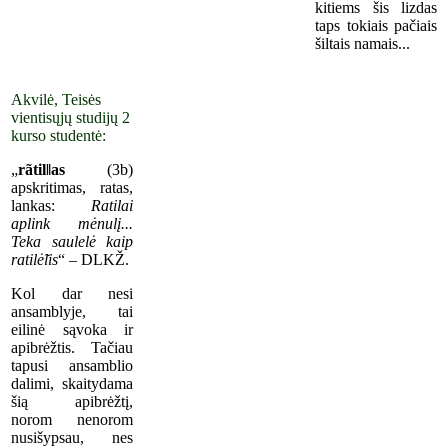
kitiems šis lizdas
taps tokiais pačiais
šiltais namais...
Akvilė, Teisės
vientisųjų studijų 2
kurso studentė:
„
rãtil‖as
(3b)
apskritimas, ratas,
lankas:
Ratilai
aplink mėnulį...
Teka saulelė kaip
ratilė̃lis
“ – DLKŽ.
Kol dar nesi
ansamblyje, tai
eilinė sąvoka ir
apibrėžtis. Tačiau
tapusi ansamblio
dalimi, skaitydama
šią apibrėžtį,
norom nenorom
nusišypsau, nes