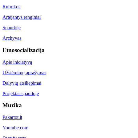
Rubrikos
Artėjantys renginiai
Spaudoje
Archyvas
Etnosocializacija
Apie iniciatyvą
Užsiėmimų aprašymas
Dalyvių atsiliepimai
Projektas spaudoje
Muzika
Pakartot.lt
Youtube.com