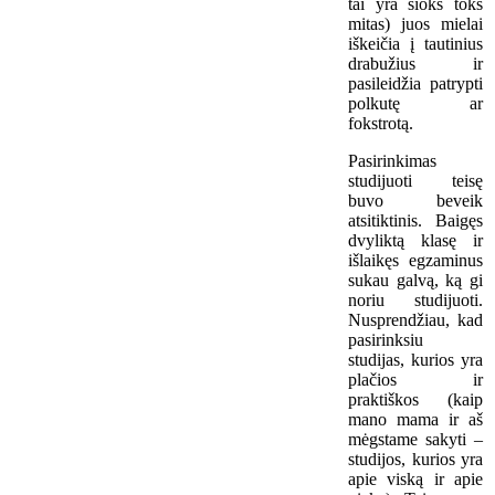
tai yra šioks toks
mitas) juos mielai
iškeičia į tautinius
drabužius ir
pasileidžia patrypti
polkutę ar
fokstrotą.
Pasirinkimas
studijuoti teisę
buvo beveik
atsitiktinis. Baigęs
dvyliktą klasę ir
išlaikęs egzaminus
sukau galvą, ką gi
noriu studijuoti.
Nusprendžiau, kad
pasirinksiu
studijas, kurios yra
plačios ir
praktiškos (kaip
mano mama ir aš
mėgstame sakyti –
studijos, kurios yra
apie viską ir apie