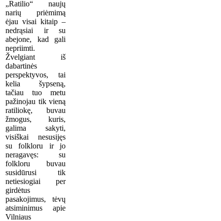
„Ratilio“ naujų
narių priėmimą
ėjau visai kitaip –
nedrąsiai ir su
abejone, kad gali
nepriimti.
Žvelgiant iš
dabartinės
perspektyvos, tai
kelia šypseną,
tačiau tuo metu
pažinojau tik vieną
ratiliokę, buvau
žmogus, kuris,
galima sakyti,
visiškai nesusijęs
su folkloru ir jo
neragavęs: su
folkloru buvau
susidūrusi tik
netiesiogiai per
girdėtus
pasakojimus, tėvų
atsiminimus apie
Vilniaus