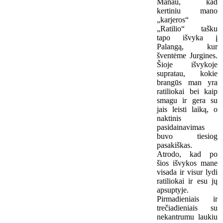
Manau, kad
kertiniu mano
„karjeros“
„Ratilio“ tašku
tapo išvyka į
Palangą, kur
šventėme Jurgines.
Šioje išvykoje
supratau, kokie
brangūs man yra
ratiliokai bei kaip
smagu ir gera su
jais leisti laiką, o
naktinis
pasidainavimas
buvo tiesiog
pasakiškas.
Atrodo, kad po
šios išvykos mane
visada ir visur lydi
ratiliokai ir esu jų
apsuptyje.
Pirmadieniais ir
trečiadieniais su
nekantrumu laukiu