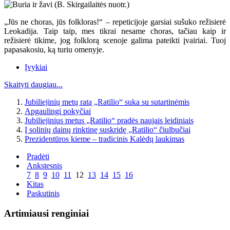
„Jūs ne choras, jūs folkloras!“ – repeticijoje garsiai sušuko režisierė
Leokadija. Taip taip, mes tikrai nesame choras, tačiau kaip ir
režisierė tikime, jog folklorą scenoje galima pateikti įvairiai. Tuoj
papasakosiu, ką turiu omenyje.
Įvykiai
Skaityti daugiau...
Jubiliejinių metų ratą „Ratilio“ suka su sutartinėmis
Apgaulingi pokyčiai
Jubiliejinius metus „Ratilio“ pradės naujais leidiniais
Į solinių dainų rinktinę suskridę „Ratilio“ čiulbučiai
Prezidentūros kieme – tradicinis Kalėdų laukimas
Pradėti
Ankstesnis
7
8
9
10
11
12
13
14
15
16
Kitas
Paskutinis
Artimiausi renginiai