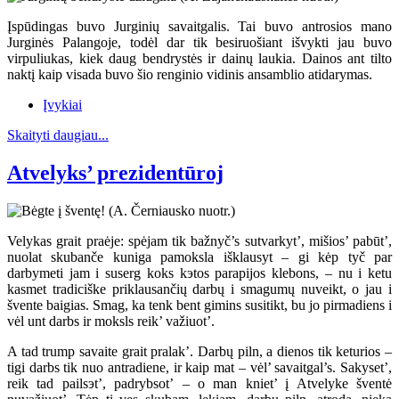
Įspūdingas buvo Jurginių savaitgalis. Tai buvo antrosios mano
Jurginės Palangoje, todėl dar tik besiruošiant išvykti jau buvo
virpuliukas, kiek daug bendrystės ir dainų laukia. Dainos ant tilto
naktį kaip visada buvo šio renginio vidinis ansamblio atidarymas.
Įvykiai
Skaityti daugiau...
Atvelyks’ prezidentūroj
Velykas grait praėje: spėjam tik bažnyč’s sutvarkyt’, mišios’ pabūt’,
nuolat skubanče kuniga pamoksla išklausyt – gi kėp tyč par
darbymeti jam i suserg koks kэtos parapijos klebons, – nu i ketu
kasmet tradiciške priklausančių darbų i smagumų nuveikt, o jau i
švente baigias. Smag, ka tenk bent gimins susitikt, bu jo pirmadiens i
vėl unt darbs ir moksls reik’ važiuot’.
A tad trump savaite grait pralak’. Darbų piln, a dienos tik keturios –
tigi darbs tik nuo antradiene, ir kaip mat – vėl’ savaitgal’s. Sakyset’,
reik tad pailsэt’, padrybsot’ – o man kniet’ į Atvelyke šventė