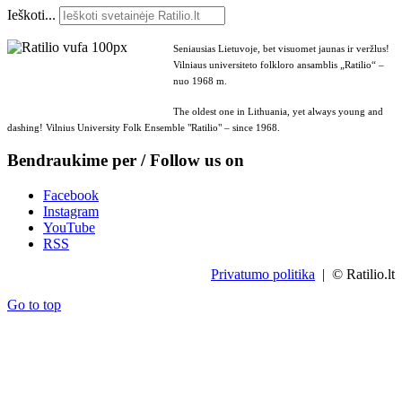
Ieškoti...
Seniausias Lietuvoje, bet visuomet jaunas ir veržlus!
Vilniaus universiteto folkloro ansamblis „Ratilio“ –
nuo 1968 m.
The oldest one in Lithuania, yet always young and
dashing! Vilnius University Folk Ensemble "Ratilio" – since 1968.
Bendraukime per / Follow us on
Facebook
Instagram
YouTube
RSS
Privatumo politika
| © Ratilio.lt
Go to top