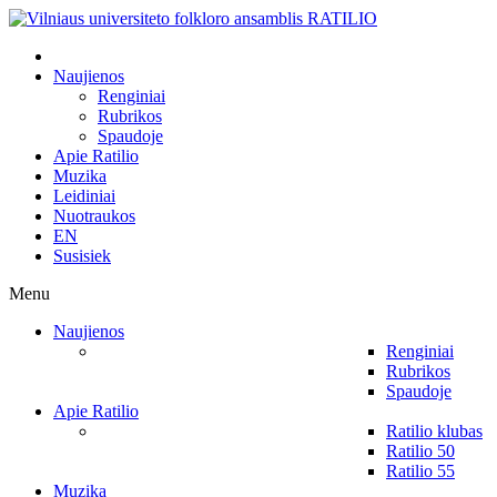
Naujienos
Renginiai
Rubrikos
Spaudoje
Apie Ratilio
Muzika
Leidiniai
Nuotraukos
EN
Susisiek
Menu
Naujienos
Renginiai
Rubrikos
Spaudoje
Apie Ratilio
Ratilio klubas
Ratilio 50
Ratilio 55
Muzika