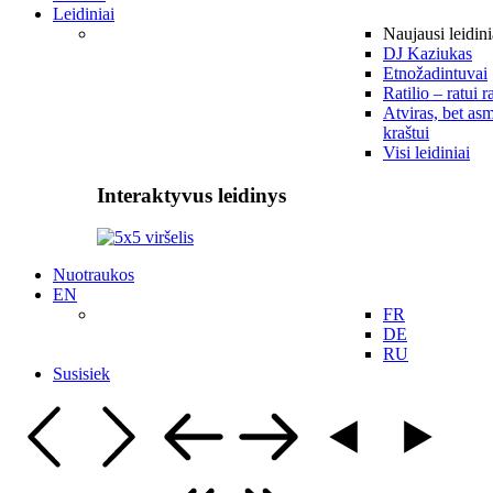
Leidiniai
Naujausi leidini
DJ Kaziukas
Etnožadintuvai
Ratilio – ratui r
Atviras, bet asm
kraštui
Visi leidiniai
Interaktyvus leidinys
Nuotraukos
EN
FR
DE
RU
Susisiek