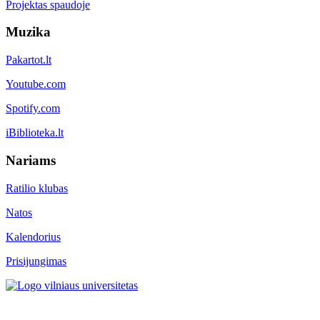
Projektas spaudoje
Muzika
Pakartot.lt
Youtube.com
Spotify.com
iBiblioteka.lt
Nariams
Ratilio klubas
Natos
Kalendorius
Prisijungimas