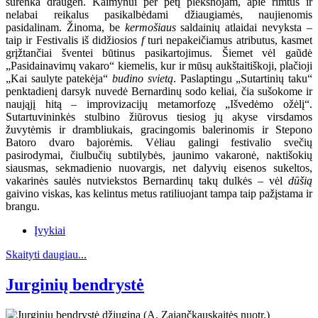
surenka draugėn. Kaimynui per petį plekšnojam, apie rimtus ir
nelabai reikalus pasikalbėdami džiaugiamės, naujienomis
pasidalinam. Žinoma, be
kermošiaus
saldainių atlaidai nevyksta –
taip ir Festivalis iš didžiosios
f
turi nepakeičiamus atributus, kasmet
grįžtančiai šventei būtinus pasikartojimus. Šiemet vėl gaũdė
„Pasidainavimų vakaro“ kiemelis, kur ir mūsų aukštaitiškoji, plačioji
„Kai saulyte patekėja“
budino svietą
. Paslaptingu „Sutartinių taku“
penktadienį darsyk nuvedė Bernardinų sodo keliai, čia sušokome ir
naująjį hitą – improvizacijų metamorfozę „Išvedėmo ožėlį“.
Sutartuvininkės stulbino žiūrovus tiesiog jų akyse virsdamos
žuvytėmis ir drambliukais, gracingomis balerinomis ir Stepono
Batoro dvaro bajorėmis. Vėliau galingi festivalio svečių
pasirodymai, čiulbučių subtilybės, jaunimo vakaronė, naktišokių
siausmas, sekmadienio nuovargis, net dalyvių eisenos sukeltos,
vakarinės saulės nutviekstos Bernardinų takų dulkės – vėl
dūšią
gaivino viskas, kas kelintus metus ratiliuojant tampa taip pažįstama ir
brangu.
Įvykiai
Skaityti daugiau...
Jurginių bendrystė