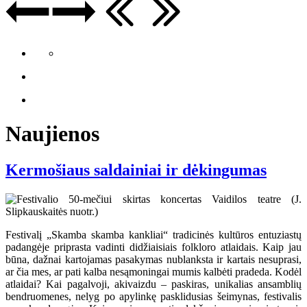
Naujienos
Kermošiaus saldainiai ir dėkingumas
Festivalį „Skamba skamba kankliai“ tradicinės kultūros entuziastų
padangėje priprasta vadinti didžiaisiais folkloro atlaidais. Kaip jau
būna, dažnai kartojamas pasakymas nublanksta ir kartais nesuprasi,
ar čia mes, ar pati kalba nesąmoningai mumis kalbėti pradeda. Kodėl
atlaidai? Kai pagalvoji, akivaizdu – paskiras, unikalias ansamblių
bendruomenes, nelyg po apylinkę pasklidusias šeimynas, festivalis