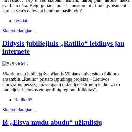
nuvažiuot’. Tėp ti ves skubam, lekiam, darbų piln, atroda, nieka
svarbiau nėra. Betgi geriaus’ poils’ – nusiramint’, tradicijs atsiment’ i
kart su vэsės dalyvaut bendram pasibuvim’.
Įvykiai
Skaityti daugiau...
Didysis jubiliejinis „Ratilio“ leidinys jau
internete
55-erių metų jubiliejų švenčiantis Vilniaus universiteto folkloro
ansamblis „Ratilio“ pristato įspūdingą projektą – Lietuvos
etnografinį peizažą apžvelgiantį didžiulį elektroninį leidinį „5x5
tradicijos: Lietuvos etnografinių regionų folkloras“.
Ratilio 55
Skaityti daugiau...
Iš „Eisva mudu abudu“ užkulisių