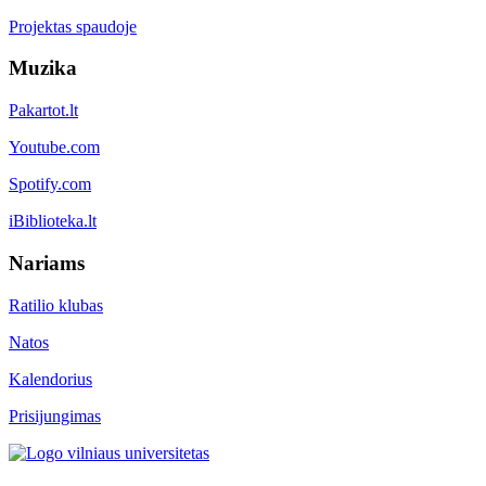
Projektas spaudoje
Muzika
Pakartot.lt
Youtube.com
Spotify.com
iBiblioteka.lt
Nariams
Ratilio klubas
Natos
Kalendorius
Prisijungimas