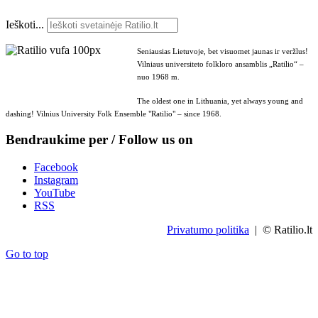
Ieškoti...
Seniausias Lietuvoje, bet visuomet jaunas ir veržlus!
Vilniaus universiteto folkloro ansamblis „Ratilio“ –
nuo 1968 m.
The oldest one in Lithuania, yet always young and
dashing! Vilnius University Folk Ensemble "Ratilio" – since 1968.
Bendraukime per / Follow us on
Facebook
Instagram
YouTube
RSS
Privatumo politika
| © Ratilio.lt
Go to top