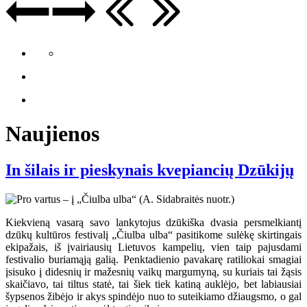
Naujienos
In šilais ir pieskynais kvepiancių Dzūkijų
Kiekvieną vasarą savo lankytojus dzūkiška dvasia persmelkiantį
dzūkų kultūros festivalį „Čiulba ulba“ pasitikome sulėkę skirtingais
ekipažais, iš įvairiausių Lietuvos kampelių, vien taip pajusdami
festivalio buriamąją galią. Penktadienio pavakarę ratiliokai smagiai
įsisuko į didesnių ir mažesnių vaikų margumyną, su kuriais tai žąsis
skaičiavo, tai tiltus statė, tai šiek tiek katiną auklėjo, bet labiausiai
šypsenos žibėjo ir akys spindėjo nuo to suteikiamo džiaugsmo, o gal