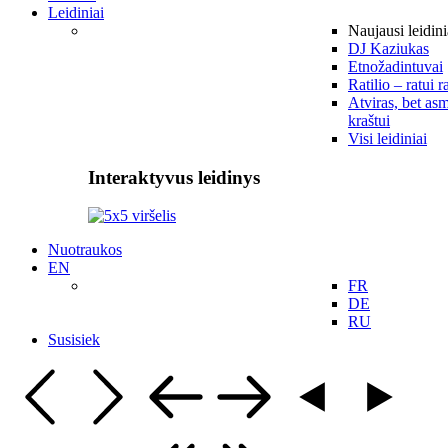
Leidiniai
Naujausi leidini
DJ Kaziukas
Etnožadintuvai
Ratilio – ratui r
Atviras, bet asm
kraštui
Visi leidiniai
Interaktyvus leidinys
Nuotraukos
EN
FR
DE
RU
Susisiek