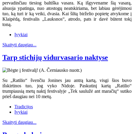
pervadinčiau tiesiog baltiška vasara. Ką išgyvename šią vasarą,
alsuoja ypatinga, nuo atostogų neatskiriama, bet labiau gėrėjimosi
tuo, ką turi ir ką veiki, dvasia. Kai šiltą birželio popietę atvykome į
Klaipėdą, festivalis „Lauksnos“, atrodo, pats ir davė būtent tokį
toną.
Įvykiai
Skaityti daugiau...
Tarp stichijų vidurvasario naktyse
Su „Ratilio“ švenčiu Jonines jau antrą kartą, visgi šios buvo
išskirtinos tuo, jog vyko Nidoje. Paskutinį kartą „Ratilio“
trumpiausią metų naktį festivalyje „Tek saulužė ant maračių“ sutiko
prieš daugiau nei 10 metų.
Tradicijos
Įvykiai
Skaityti daugiau...