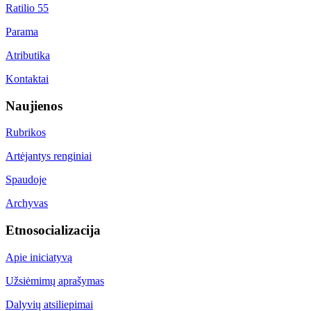
Ratilio 55
Parama
Atributika
Kontaktai
Naujienos
Rubrikos
Artėjantys renginiai
Spaudoje
Archyvas
Etnosocializacija
Apie iniciatyvą
Užsiėmimų aprašymas
Dalyvių atsiliepimai