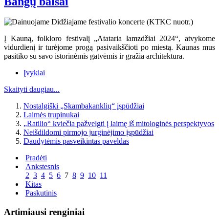
Bangų balsai
Į Kauną, folkloro festivalį „Atataria lamzdžiai 2024“, atvykome
vidurdienį ir turėjome progą pasivaikščioti po miestą. Kaunas mus
pasitiko su savo istorinėmis gatvėmis ir gražia architektūra.
Įvykiai
Skaityti daugiau...
Nostalgiški „Skambakanklių“ įspūdžiai
Laimės trupinukai
„Ratilio“ kviečia pažvelgti į laimę iš mitologinės perspektyvos
Neišdildomi pirmojo jurginėjimo įspūdžiai
Daudytėmis pasveikintas paveldas
Pradėti
Ankstesnis
2
3
4
5
6
7
8
9
10
11
Kitas
Paskutinis
Artimiausi renginiai