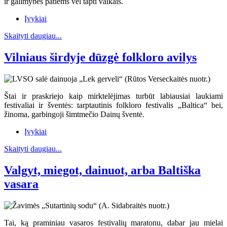
ir galimybės patiems vėl tapti vaikais.
Įvykiai
Skaityti daugiau...
Vilniaus širdyje dūzgė folkloro avilys
Štai ir praskriejo kaip mirktelėjimas turbūt labiausiai laukiami
festivaliai ir šventės: tarptautinis folkloro festivalis „Baltica“ bei,
žinoma, garbingoji šimtmečio Dainų šventė.
Įvykiai
Skaityti daugiau...
Valgyt, miegot, dainuot, arba Baltiška
vasara
Tai, ką praminiau vasaros festivalių maratonu, dabar jau mielai