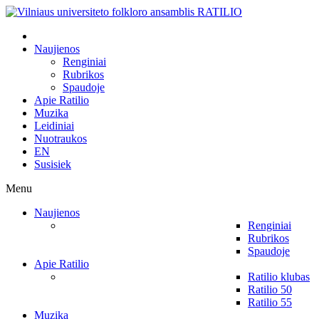
Naujienos
Renginiai
Rubrikos
Spaudoje
Apie Ratilio
Muzika
Leidiniai
Nuotraukos
EN
Susisiek
Menu
Naujienos
Renginiai
Rubrikos
Spaudoje
Apie Ratilio
Ratilio klubas
Ratilio 50
Ratilio 55
Muzika