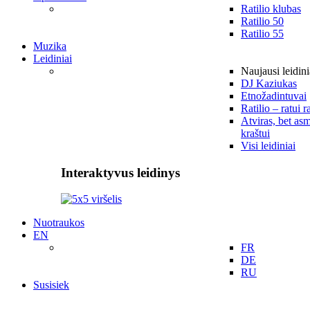
Ratilio klubas
Ratilio 50
Ratilio 55
Muzika
Leidiniai
Naujausi leidini
DJ Kaziukas
Etnožadintuvai
Ratilio – ratui r
Atviras, bet asm
kraštui
Visi leidiniai
Interaktyvus leidinys
Nuotraukos
EN
FR
DE
RU
Susisiek