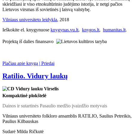
skleidžiasi ir viso etnokultūrinio judėjimo istorija, ir netgi pačios
Lietuvos virsmas iš sovietinės į laisvą valstybę.
Vilniaus universiteto leidykla
, 2018
Ieškokite el. knygynuose
knygynas.vu.lt
,
knygos.lt
,
humanitas.lt
.
Projektą iš dalies finansavo
Plačiau apie knygą | Priedai
Ratilio. Vidury laukų
Kompaktinė plokštelė
Dainos ir sutartinės Pasaulio medžio įvaizdžio motyvais
Vilniaus universiteto folkloro ansamblis RATILIO, Saulius Petreikis,
Paulius Kilbauskas
Sudarė Milda Ričkutė