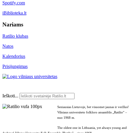
Spotify.com
iBiblioteka.lt
Nariams
Ratilio klubas
Natos
Kalendorius
Prisijungimas
Ieškoti...
Seniausias Lietuvoje, bet visuomet jaunas ir veržlus!
Vilniaus universiteto folkloro ansamblis „Ratilio“ –
nuo 1968 m.
The oldest one in Lithuania, yet always young and