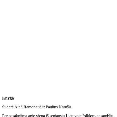
Knyga
Sudarė Ainė Ramonaitė ir Paulius Narušis
Per pasakojimą apie vieną iš seniausių Lietuvoje folkloro ansamblių