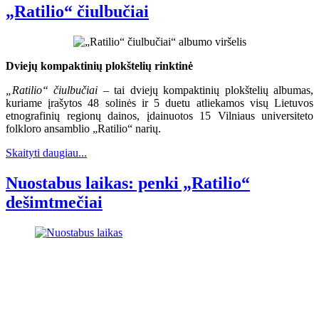
„Ratilio“ čiulbučiai
Dviejų kompaktinių plokštelių rinktinė
„Ratilio“ čiulbučiai
– tai dviejų kompaktinių plokštelių albumas,
kuriame įrašytos 48 solinės ir 5 duetu atliekamos visų Lietuvos
etnografinių regionų dainos, įdainuotos 15 Vilniaus universiteto
folkloro ansamblio „Ratilio“ narių.
Skaityti daugiau...
Nuostabus laikas: penki „Ratilio“
dešimtmečiai