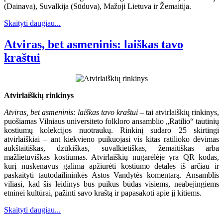
(Dainava), Suvalkija (Sūduva), Mažoji Lietuva ir Žemaitija.
Skaityti daugiau...
Atviras, bet asmeninis: laiškas tavo
kraštui
Atvirlaiškių rinkinys
Atviras, bet asmeninis: laiškas tavo kraštui
– tai atvirlaiškių rinkinys,
puošiamas Vilniaus universiteto folkloro ansamblio „Ratilio“ tautinių
kostiumų kolekcijos nuotraukų. Rinkinį sudaro 25 skirtingi
atvirlaiškiai – ant kiekvieno puikuojasi vis kitas ratilioko dėvimas
aukštaitiškas, dzūkiškas, suvalkietiškas, žemaitiškas arba
mažlietuviškas kostiumas. Atvirlaiškių nugarėlėje yra QR kodas,
kurį nuskenavus galima apžiūrėti kostiumo detales iš arčiau ir
paskaityti tautodailininkės Astos Vandytės komentarą. Ansamblis
viliasi, kad šis leidinys bus puikus būdas visiems, neabejingiems
etninei kultūrai, pažinti savo kraštą ir papasakoti apie jį kitiems.
Skaityti daugiau...