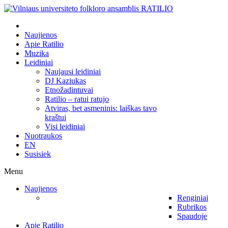
Naujienos
Apie Ratilio
Muzika
Leidiniai
Naujausi leidiniai
DJ Kaziukas
Etnožadintuvai
Ratilio – ratui ratujo
Atviras, bet asmeninis: laiškas tavo
kraštui
Visi leidiniai
Nuotraukos
EN
Susisiek
Menu
Naujienos
Renginiai
Rubrikos
Spaudoje
Apie Ratilio