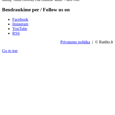
dashing! Vilnius University Folk Ensemble "Ratilio" – since 1968.
Bendraukime per / Follow us on
Facebook
Instagram
YouTube
RSS
Privatumo politika
| © Ratilio.lt
Go to top