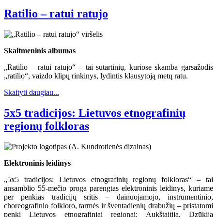
Ratilio – ratui ratujo
Skaitmeninis albumas
„Ratilio – ratui ratujo“ – tai sutartinių, kuriose skamba garsažodis
„ratilio“, vaizdo klipų rinkinys, lydintis klausytoją metų ratu.
Skaityti daugiau...
5x5 tradicijos: Lietuvos etnografinių
regionų folkloras
Elektroninis leidinys
„5x5 tradicijos: Lietuvos etnografinių regionų folkloras“ – tai
ansamblio 55-mečio proga parengtas elektroninis leidinys, kuriame
per penkias tradicijų sritis – dainuojamojo, instrumentinio,
choreografinio folkloro, tarmės ir šventadienių drabužių – pristatomi
penki Lietuvos etnografiniai regionai: Aukštaitija, Dzūkija