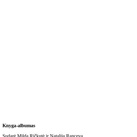
Knyga-albumas
Sudarė Milda Ričkutė ir Natalija Ranceva