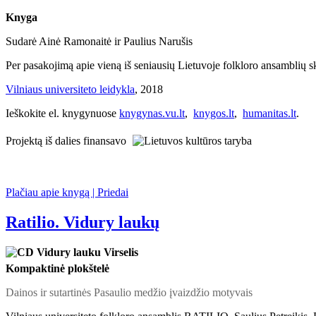
Knyga
Sudarė Ainė Ramonaitė ir Paulius Narušis
Per pasakojimą apie vieną iš seniausių Lietuvoje folkloro ansamblių skle
Vilniaus universiteto leidykla
, 2018
Ieškokite el. knygynuose
knygynas.vu.lt
,
knygos.lt
,
humanitas.lt
.
Projektą iš dalies finansavo
Plačiau apie knygą | Priedai
Ratilio. Vidury laukų
Kompaktinė plokštelė
Dainos ir sutartinės Pasaulio medžio įvaizdžio motyvais