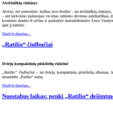
Atvirlaiškių rinkinys
Atviras, bet asmeninis: laiškas tavo kraštui
– tai atvirlaiškių rinkinys
– ant kiekvieno puikuojasi vis kitas ratilioko dėvimas aukštaitiškas,
kostiumo detales iš arčiau ir paskaityti tautodailininkės Astos Vandy
apie jį kitiems.
Skaityti daugiau...
„Ratilio“ čiulbučiai
Dviejų kompaktinių plokštelių rinktinė
„Ratilio“ čiulbučiai
– tai dviejų kompaktinių plokštelių albumas, k
ansamblio „Ratilio“ narių.
Skaityti daugiau...
Nuostabus laikas: penki „Ratilio“ dešimtm