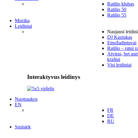
Ratilio klubas
Ratilio 50
Ratilio 55
Muzika
Leidiniai
Naujausi leidini
DJ Kaziukas
Etnožadintuvai
Ratilio – ratui r
Atviras, bet asm
kraštui
Visi leidiniai
Interaktyvus leidinys
Nuotraukos
EN
FR
DE
RU
Susisiek