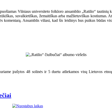
, puošiamas Vilniaus universiteto folkloro ansamblio „Ratilio“ tautinių 
 dzūkiškas, suvalkietiškas, žemaitiškas arba mažlietuviškas kostiumas. 
tės komentarą. Ansamblis viliasi, kad šis leidinys bus puikus būdas visi
uriame įrašytos 48 solinės ir 5 duetu atliekamos visų Lietuvos etnog
ečiai