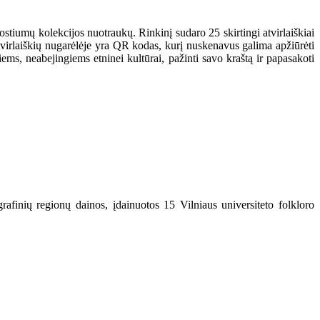
kostiumų kolekcijos nuotraukų. Rinkinį sudaro 25 skirtingi atvirlaiškiai
Atvirlaiškių nugarėlėje yra QR kodas, kurį nuskenavus galima apžiūrėti
ems, neabejingiems etninei kultūrai, pažinti savo kraštą ir papasakoti
rafinių regionų dainos, įdainuotos 15 Vilniaus universiteto folkloro