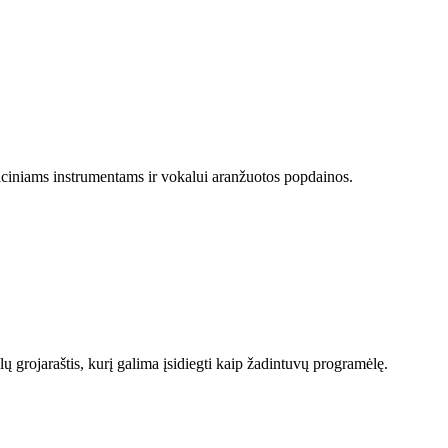
diciniams instrumentams ir vokalui aranžuotos popdainos.
lų grojaraštis, kurį galima įsidiegti kaip žadintuvų programėlę.