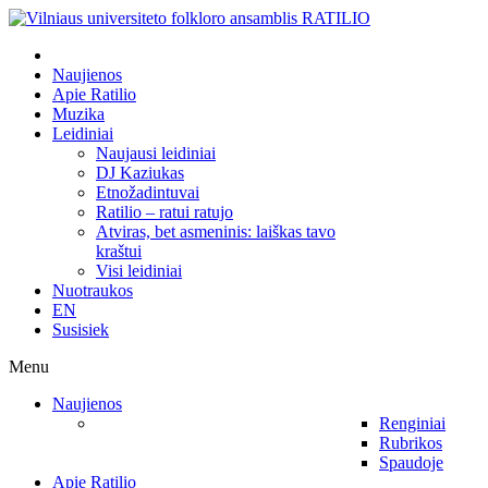
Naujienos
Apie Ratilio
Muzika
Leidiniai
Naujausi leidiniai
DJ Kaziukas
Etnožadintuvai
Ratilio – ratui ratujo
Atviras, bet asmeninis: laiškas tavo
kraštui
Visi leidiniai
Nuotraukos
EN
Susisiek
Menu
Naujienos
Renginiai
Rubrikos
Spaudoje
Apie Ratilio