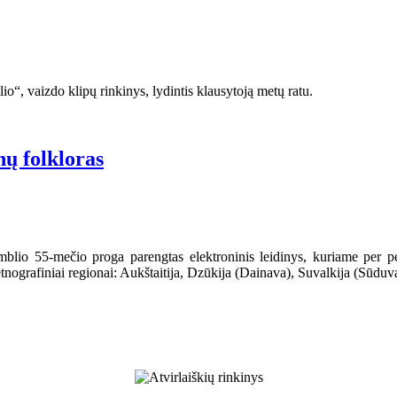
ilio“, vaizdo klipų rinkinys, lydintis klausytoją metų ratu.
nų folkloras
amblio 55-mečio proga parengtas elektroninis leidinys, kuriame per pen
etnografiniai regionai: Aukštaitija, Dzūkija (Dainava), Suvalkija (Sūduv