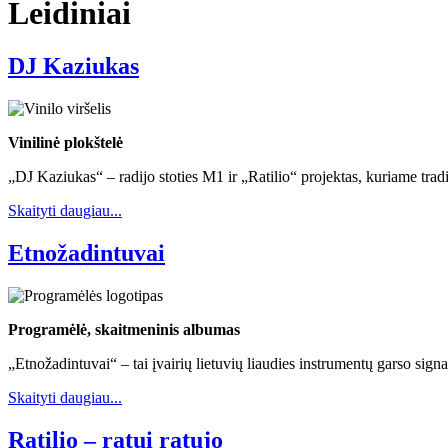
Leidiniai
DJ Kaziukas
Vinilinė plokštelė
„DJ Kaziukas“ – radijo stoties M1 ir „Ratilio“ projektas, kuriame tra
Skaityti daugiau...
Etnožadintuvai
Programėlė, skaitmeninis albumas
„Etnožadintuvai“ – tai įvairių lietuvių liaudies instrumentų garso signa
Skaityti daugiau...
Ratilio – ratui ratujo