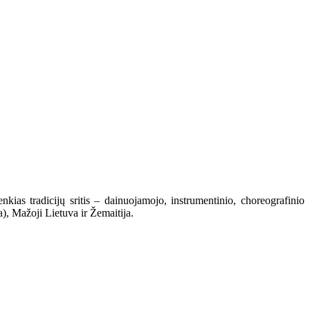
kias tradicijų sritis – dainuojamojo, instrumentinio, choreografinio
a), Mažoji Lietuva ir Žemaitija.