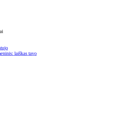
ai
atujo
eninis: laiškas tavo