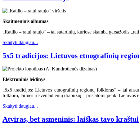
Skaitmeninis albumas
„Ratilio – ratui ratujo“ – tai sutartinių, kuriose skamba garsažodis „rat
Skaityti daugiau...
5x5 tradicijos: Lietuvos etnografinių regio
Elektroninis leidinys
„5x5 tradicijos: Lietuvos etnografinių regionų folkloras“ – tai ans
folkloro, tarmės ir šventadienių drabužių – pristatomi penki Lietuvos 
Skaityti daugiau...
Atviras, bet asmeninis: laiškas tavo kraštui