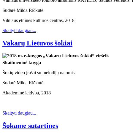
Vilniaus universiteto folkloro ansamblis RATILIO, Saulius Petreikis,
Sudarė Milda Ričkutė
Vilniaus etninės kultūros centras, 2018
Skaityti daugiau...
Vakarų Lietuvos šokiai
Skaitmeninė knyga
Šokių video įrašai su melodijų natomis
Sudarė Milda Ričkutė
Akademinė leidyba, 2018
Skaityti daugiau...
Šokame sutartines