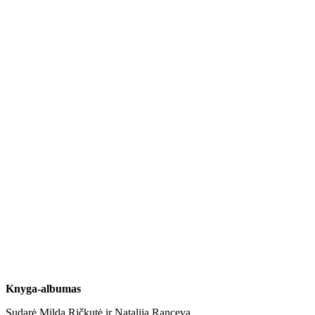
Knyga-albumas
Sudarė Milda Ričkutė ir Natalija Ranceva