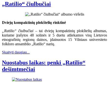
„Ratilio“ čiulbučiai
Dviejų kompaktinių plokštelių rinktinė
„Ratilio“ čiulbučiai
– tai dviejų kompaktinių plokštelių albumas,
kuriame įrašytos 48 solinės ir 5 duetu atliekamos visų Lietuvos
etnografinių regionų dainos, įdainuotos 15 Vilniaus universiteto
folkloro ansamblio „Ratilio“ narių.
Skaityti daugiau...
Nuostabus laikas: penki „Ratilio“
dešimtmečiai