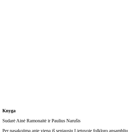
Knyga
Sudarė Ainė Ramonaitė ir Paulius Narušis
Per pasakojimą apie vieną iš seniausių Lietuvoje folkloro ansamblių