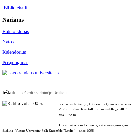
iBiblioteka.lt
Nariams
Ratilio klubas
Natos
Kalendorius
Prisijungimas
Ieškoti...
Seniausias Lietuvoje, bet visuomet jaunas ir veržlus!
Vilniaus universiteto folkloro ansamblis „Ratilio“ –
nuo 1968 m.
The oldest one in Lithuania, yet always young and
dashing! Vilnius University Folk Ensemble "Ratilio" – since 1968.