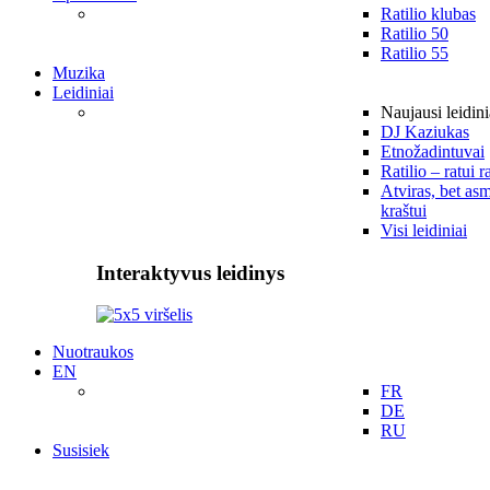
Ratilio klubas
Ratilio 50
Ratilio 55
Muzika
Leidiniai
Naujausi leidini
DJ Kaziukas
Etnožadintuvai
Ratilio – ratui r
Atviras, bet asm
kraštui
Visi leidiniai
Interaktyvus leidinys
Nuotraukos
EN
FR
DE
RU
Susisiek