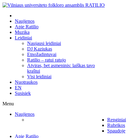
Naujienos
Apie Ratilio
Muzika
Leidiniai
Naujausi leidiniai
DJ Kaziukas
Etnožadintuvai
Ratilio – ratui ratujo
Atviras, bet asmeninis: laiškas tavo
kraštui
Visi leidiniai
Nuotraukos
EN
Susisiek
Menu
Naujienos
Renginiai
Rubrikos
Spaudoje
Apie Ratilio