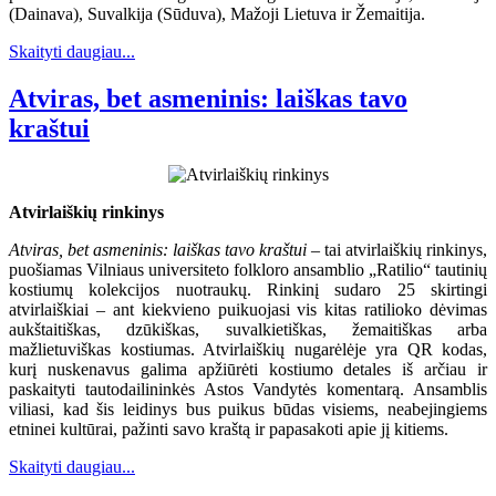
(Dainava), Suvalkija (Sūduva), Mažoji Lietuva ir Žemaitija.
Skaityti daugiau...
Atviras, bet asmeninis: laiškas tavo
kraštui
Atvirlaiškių rinkinys
Atviras, bet asmeninis: laiškas tavo kraštui
– tai atvirlaiškių rinkinys,
puošiamas Vilniaus universiteto folkloro ansamblio „Ratilio“ tautinių
kostiumų kolekcijos nuotraukų. Rinkinį sudaro 25 skirtingi
atvirlaiškiai – ant kiekvieno puikuojasi vis kitas ratilioko dėvimas
aukštaitiškas, dzūkiškas, suvalkietiškas, žemaitiškas arba
mažlietuviškas kostiumas. Atvirlaiškių nugarėlėje yra QR kodas,
kurį nuskenavus galima apžiūrėti kostiumo detales iš arčiau ir
paskaityti tautodailininkės Astos Vandytės komentarą. Ansamblis
viliasi, kad šis leidinys bus puikus būdas visiems, neabejingiems
etninei kultūrai, pažinti savo kraštą ir papasakoti apie jį kitiems.
Skaityti daugiau...