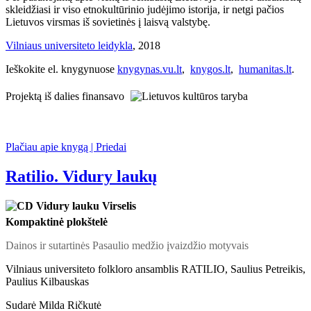
skleidžiasi ir viso etnokultūrinio judėjimo istorija, ir netgi pačios
Lietuvos virsmas iš sovietinės į laisvą valstybę.
Vilniaus universiteto leidykla
, 2018
Ieškokite el. knygynuose
knygynas.vu.lt
,
knygos.lt
,
humanitas.lt
.
Projektą iš dalies finansavo
Plačiau apie knygą | Priedai
Ratilio. Vidury laukų
Kompaktinė plokštelė
Dainos ir sutartinės Pasaulio medžio įvaizdžio motyvais
Vilniaus universiteto folkloro ansamblis RATILIO, Saulius Petreikis,
Paulius Kilbauskas
Sudarė Milda Ričkutė