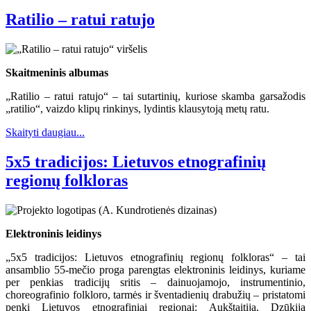
Ratilio – ratui ratujo
Skaitmeninis albumas
„Ratilio – ratui ratujo“ – tai sutartinių, kuriose skamba garsažodis
„ratilio“, vaizdo klipų rinkinys, lydintis klausytoją metų ratu.
Skaityti daugiau...
5x5 tradicijos: Lietuvos etnografinių
regionų folkloras
Elektroninis leidinys
„5x5 tradicijos: Lietuvos etnografinių regionų folkloras“ – tai
ansamblio 55-mečio proga parengtas elektroninis leidinys, kuriame
per penkias tradicijų sritis – dainuojamojo, instrumentinio,
choreografinio folkloro, tarmės ir šventadienių drabužių – pristatomi
penki Lietuvos etnografiniai regionai: Aukštaitija, Dzūkija