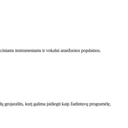
diciniams instrumentams ir vokalui aranžuotos popdainos.
lų grojaraštis, kurį galima įsidiegti kaip žadintuvų programėlę.