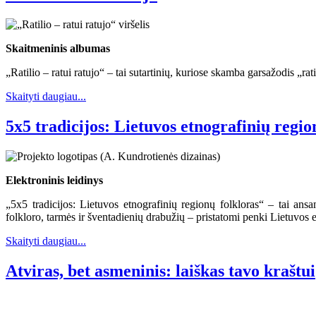
Skaitmeninis albumas
„Ratilio – ratui ratujo“ – tai sutartinių, kuriose skamba garsažodis „rat
Skaityti daugiau...
5x5 tradicijos: Lietuvos etnografinių regio
Elektroninis leidinys
„5x5 tradicijos: Lietuvos etnografinių regionų folkloras“ – tai ans
folkloro, tarmės ir šventadienių drabužių – pristatomi penki Lietuvos 
Skaityti daugiau...
Atviras, bet asmeninis: laiškas tavo kraštui