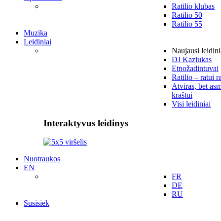
Ratilio klubas
Ratilio 50
Ratilio 55
Muzika
Leidiniai
Naujausi leidini
DJ Kaziukas
Etnožadintuvai
Ratilio – ratui r
Atviras, bet asm
kraštui
Visi leidiniai
Interaktyvus leidinys
Nuotraukos
EN
FR
DE
RU
Susisiek