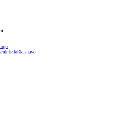
ai
atujo
eninis: laiškas tavo