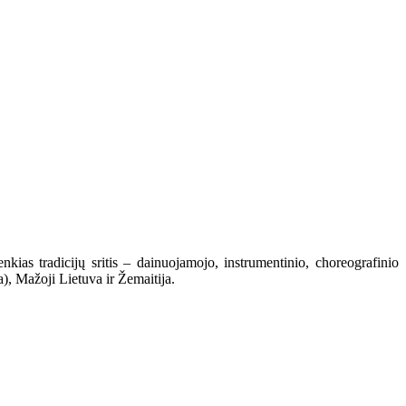
kias tradicijų sritis – dainuojamojo, instrumentinio, choreografinio
a), Mažoji Lietuva ir Žemaitija.