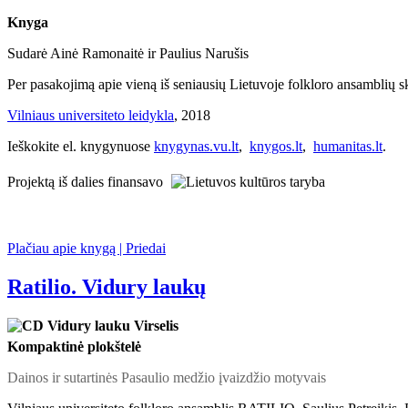
Knyga
Sudarė Ainė Ramonaitė ir Paulius Narušis
Per pasakojimą apie vieną iš seniausių Lietuvoje folkloro ansamblių skle
Vilniaus universiteto leidykla
, 2018
Ieškokite el. knygynuose
knygynas.vu.lt
,
knygos.lt
,
humanitas.lt
.
Projektą iš dalies finansavo
Plačiau apie knygą | Priedai
Ratilio. Vidury laukų
Kompaktinė plokštelė
Dainos ir sutartinės Pasaulio medžio įvaizdžio motyvais