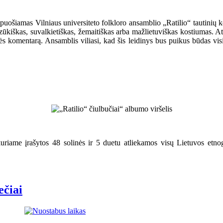
, puošiamas Vilniaus universiteto folkloro ansamblio „Ratilio“ tautinių 
 dzūkiškas, suvalkietiškas, žemaitiškas arba mažlietuviškas kostiumas. 
tės komentarą. Ansamblis viliasi, kad šis leidinys bus puikus būdas visi
uriame įrašytos 48 solinės ir 5 duetu atliekamos visų Lietuvos etnog
ečiai