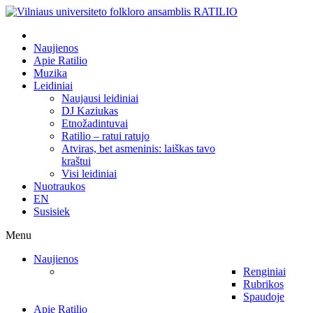
Naujienos
Apie Ratilio
Muzika
Leidiniai
Naujausi leidiniai
DJ Kaziukas
Etnožadintuvai
Ratilio – ratui ratujo
Atviras, bet asmeninis: laiškas tavo
kraštui
Visi leidiniai
Nuotraukos
EN
Susisiek
Menu
Naujienos
Renginiai
Rubrikos
Spaudoje
Apie Ratilio