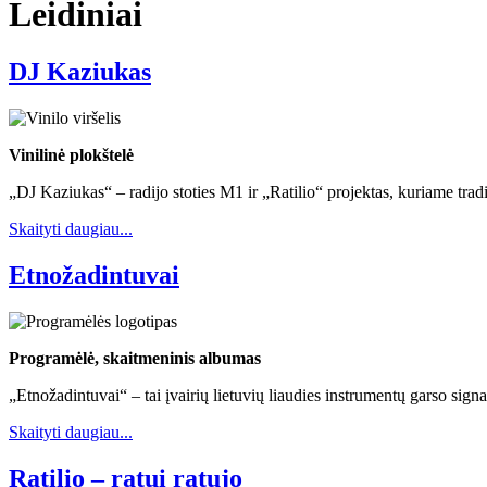
Leidiniai
DJ Kaziukas
Vinilinė plokštelė
„DJ Kaziukas“ – radijo stoties M1 ir „Ratilio“ projektas, kuriame tra
Skaityti daugiau...
Etnožadintuvai
Programėlė, skaitmeninis albumas
„Etnožadintuvai“ – tai įvairių lietuvių liaudies instrumentų garso signa
Skaityti daugiau...
Ratilio – ratui ratujo