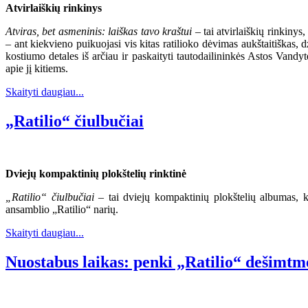
Atvirlaiškių rinkinys
Atviras, bet asmeninis: laiškas tavo kraštui
– tai atvirlaiškių rinkinys
– ant kiekvieno puikuojasi vis kitas ratilioko dėvimas aukštaitiškas,
kostiumo detales iš arčiau ir paskaityti tautodailininkės Astos Vandy
apie jį kitiems.
Skaityti daugiau...
„Ratilio“ čiulbučiai
Dviejų kompaktinių plokštelių rinktinė
„Ratilio“ čiulbučiai
– tai dviejų kompaktinių plokštelių albumas, k
ansamblio „Ratilio“ narių.
Skaityti daugiau...
Nuostabus laikas: penki „Ratilio“ dešimtm