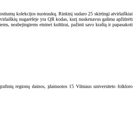
kostiumų kolekcijos nuotraukų. Rinkinį sudaro 25 skirtingi atvirlaiškiai
Atvirlaiškių nugarėlėje yra QR kodas, kurį nuskenavus galima apžiūrėti
ems, neabejingiems etninei kultūrai, pažinti savo kraštą ir papasakoti
rafinių regionų dainos, įdainuotos 15 Vilniaus universiteto folkloro