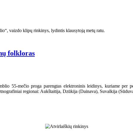
ilio“, vaizdo klipų rinkinys, lydintis klausytoją metų ratu.
nų folkloras
amblio 55-mečio proga parengtas elektroninis leidinys, kuriame per pen
etnografiniai regionai: Aukštaitija, Dzūkija (Dainava), Suvalkija (Sūduv