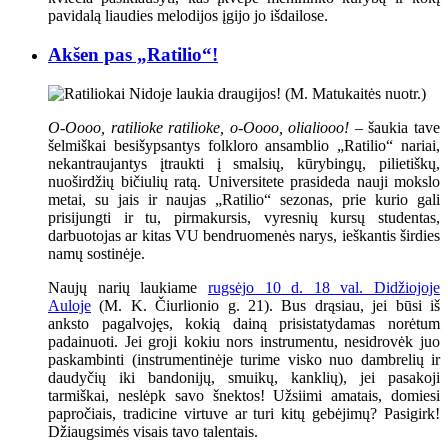
pavidalą liaudies melodijos įgijo jo išdailose.
Akšen pas „Ratilio“!
O-Oooo, ratilioke ratilioke, o-Oooo, olialiooo!
– šaukia tave
šelmiškai besišypsantys folkloro ansamblio „Ratilio“ nariai,
nekantraujantys įtraukti į smalsių, kūrybingų, pilietiškų,
nuoširdžių bičiulių ratą. Universitete prasideda nauji mokslo
metai, su jais ir naujas „Ratilio“ sezonas, prie kurio gali
prisijungti ir tu, pirmakursis, vyresnių kursų studentas,
darbuotojas ar kitas VU bendruomenės narys, ieškantis širdies
namų sostinėje.
Naujų narių laukiame
rugsėjo 10 d. 18 val. Didžiojoje
Auloje
(M. K. Čiurlionio g. 21). Bus drąsiau, jei būsi iš
anksto pagalvojęs, kokią dainą prisistatydamas norėtum
padainuoti. Jei groji kokiu nors instrumentu, nesidrovėk juo
paskambinti (instrumentinėje turime visko nuo dambrelių ir
daudyčių iki bandonijų, smuikų, kanklių), jei pasakoji
tarmiškai, neslėpk savo šnektos! Užsiimi amatais, domiesi
papročiais, tradicine virtuve ar turi kitų gebėjimų? Pasigirk!
Džiaugsimės visais tavo talentais.