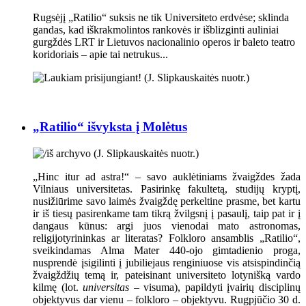
Rugsėjį „Ratilio“ suksis ne tik Universiteto erdvėse; sklinda
gandas, kad iškrakmolintos rankovės ir išblizginti auliniai
gurgždės LRT ir Lietuvos nacionalinio operos ir baleto teatro
koridoriais – apie tai netrukus...
„Ratilio“ išvyksta į Molėtus
„Hinc itur ad astra!“ – savo auklėtiniams žvaigždes žada
Vilniaus universitetas. Pasirinkę fakultetą, studijų kryptį,
nusižiūrime savo laimės žvaigždę perkeltine prasme, bet kartu
ir iš tiesų pasirenkame tam tikrą žvilgsnį į pasaulį, taip pat ir į
dangaus kūnus: argi juos vienodai mato astronomas,
religijotyrininkas ar literatas? Folkloro ansamblis „Ratilio“,
sveikindamas Alma Mater 440-ojo gimtadienio proga,
nusprendė įsigilinti į jubiliejaus renginiuose vis atsispindinčią
žvaigždžių temą ir, pateisinant universiteto lotynišką vardo
kilmę (lot.
universitas
– visuma), papildyti įvairių disciplinų
objektyvus dar vienu – folkloro – objektyvu. Rugpjūčio 30 d.