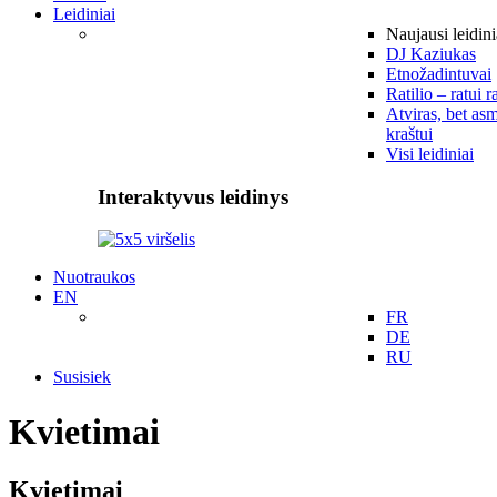
Leidiniai
Naujausi leidini
DJ Kaziukas
Etnožadintuvai
Ratilio – ratui r
Atviras, bet asm
kraštui
Visi leidiniai
Interaktyvus leidinys
Nuotraukos
EN
FR
DE
RU
Susisiek
Kvietimai
Kvietimai