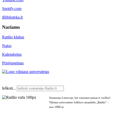
Spotify.com
iBiblioteka.lt
Nariams
Ratilio klubas
Natos
Kalendorius
Prisijungimas
Ieškoti...
Seniausias Lietuvoje, bet visuomet jaunas ir veržlus!
Vilniaus universiteto folkloro ansamblis „Ratilio“ –
nuo 1968 m.