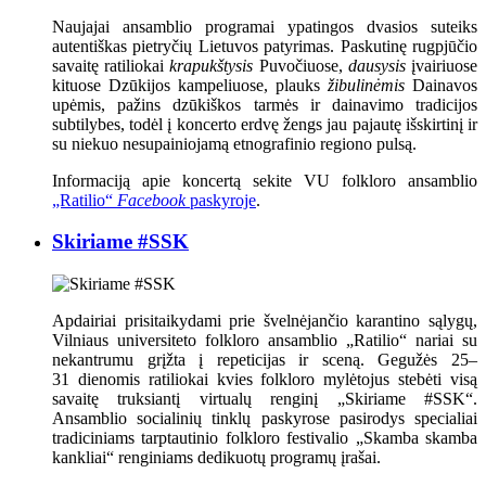
Naujajai ansamblio programai ypatingos dvasios suteiks
autentiškas pietryčių Lietuvos patyrimas. Paskutinę rugpjūčio
savaitę ratiliokai
krapukštysis
Puvočiuose,
dausysis
įvairiuose
kituose Dzūkijos kampeliuose, plauks
žibulinėmis
Dainavos
upėmis, pažins dzūkiškos tarmės ir dainavimo tradicijos
subtilybes, todėl į koncerto erdvę žengs jau pajautę išskirtinį ir
su niekuo nesupainiojamą etnografinio regiono pulsą.
Informaciją apie koncertą sekite VU folkloro ansamblio
„Ratilio“
Facebook
paskyroje
.
Skiriame #SSK
Apdairiai prisitaikydami prie švelnėjančio karantino sąlygų,
Vilniaus universiteto folkloro ansamblio „Ratilio“ nariai su
nekantrumu grįžta į repeticijas ir sceną. Gegužės 25–
31 dienomis ratiliokai kvies folkloro mylėtojus stebėti visą
savaitę truksiantį virtualų renginį „Skiriame #SSK“.
Ansamblio socialinių tinklų paskyrose pasirodys specialiai
tradiciniams tarptautinio folkloro festivalio „Skamba skamba
kankliai“ renginiams dedikuotų programų įrašai.