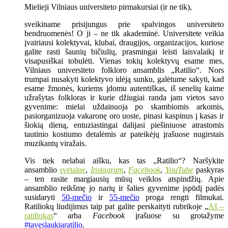
Mielieji Vilniaus universiteto pirmakursiai (ir ne tik),
sveikiname prisijungus prie spalvingos universiteto
bendruomenės! O ji – ne tik akademinė. Universitete veikia
įvairiausi kolektyvai, klubai, draugijos, organizacijos, kuriose
galite rasti šaunių bičiulių, prasmingai leisti laisvalaikį ir
visapusiškai tobulėti. Vienas tokių kolektyvų esame mes,
Vilniaus universiteto folkloro ansamblis „Ratilio“. Nors
trumpai nusakyti kolektyvo idėją sunku, galėtume sakyti, kad
esame žmonės, kuriems įdomu autentiškas, iš senelių kaime
užrašytas folkloras ir kurie džiugiai randa jam vietos savo
gyvenime: mielai uždainuoja po skambiomis arkomis,
pasiorganizuoja vakaronę oro uoste, pinasi kaspinus į kasas ir
šiokią dieną, entuziastingai dalijasi piešiniuose atrastomis
tautinio kostiumo detalėmis ar pateikėjų įrašuose nugirstais
muzikantų viražais.
Vis tiek nelabai aišku, kas tas „Ratilio“? Naršykite
ansamblio
svetainę
,
Instagram
,
Facebook
,
YouTube
paskyras
– ten rasite margiausių mūsų veiklos atspindžių. Apie
ansamblio reikšmę jo narių ir šalies gyvenime įspūdį padės
susidaryti
50-mečio
ir
55-mečio
proga rengti filmukai.
Ratiliokų liudijimus taip pat galite perskaityti rubrikoje „
Aš –
ratiliokas
“ arba
Facebook
įrašuose su grotažyme
#tavęslaukiaratilio
.