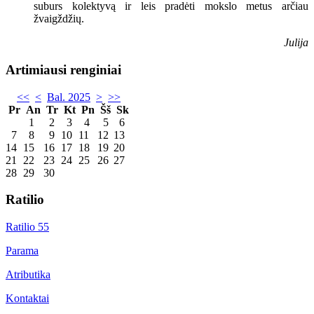
suburs kolektyvą ir leis pradėti mokslo metus arčiau
žvaigždžių.
Julija
Artimiausi renginiai
<<
<
Bal. 2025
>
>>
Pr
An
Tr
Kt
Pn
Šš
Sk
1
2
3
4
5
6
7
8
9
10
11
12
13
14
15
16
17
18
19
20
21
22
23
24
25
26
27
28
29
30
Ratilio
Ratilio 55
Parama
Atributika
Kontaktai