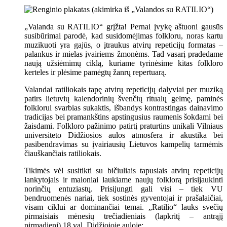
„Valanda su RATILIO“ grįžta! Pernai įvykę aštuoni gausūs
susibūrimai parodė, kad susidomėjimas folkloru, noras kartu
muzikuoti yra gajūs, o įtraukus atvirų repeticijų formatas –
palankus ir mielas įvairiems žmonėms. Tad vasarį pradedame
naują užsiėmimų ciklą, kuriame tyrinėsime kitas folkloro
kerteles ir plėsime pamėgtų žanrų repertuarą.
Valandai ratiliokais tapę atvirų repeticijų dalyviai per muziką
patirs lietuvių kalendorinių švenčių ritualų gelmę, paminės
folklorui svarbias sukaktis, išbandys kontrastingas dainavimo
tradicijas bei pramankštins apstingusius raumenis šokdami bei
žaisdami. Folkloro pažinimo patirtį praturtins unikali Vilniaus
universiteto Didžiosios aulos atmosfera ir akustika bei
pasibendravimas su įvairiausių Lietuvos kampelių tarmėmis
čiauškančiais ratiliokais.
Tikimės vėl susitikti su bičiuliais tapusiais atvirų repeticijų
lankytojais ir maloniai laukiame naujų folklorą prisijaukinti
norinčių entuziastų. Prisijungti gali visi – tiek VU
bendruomenės nariai, tiek sostinės gyventojai ir prašalaičiai,
visam ciklui ar dominančiai temai. „Ratilio“ lauks svečių
pirmaisiais mėnesių trečiadieniais (lapkritį – antrąjį
pirmadienį) 18 val. Didžiojoje auloje: