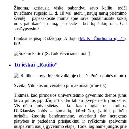
Žinoma, geriausia viską pabandyti savo kailiu, todėl
kviečiame rugsėjo 11 d. 18 val. ateiti į naujų narių priėmimo
šventę – papasakosite mums apie save, padainuosite kokią
nors patinkančią dainą, įsisuksite į bendrą šokių ratą. Gal
susišypsosim?
Lauksime jūsų Didžiojoje Auloje (
M. K. Čiurlionio g. 21
).
Iki!
Tu ieškai „Ratilio“
Sveiki, Vilniaus universiteto pirmakursiai (ir ne tik)!
Tikimės, kad pirmosios universitetinio gyvenimo dienos jums
buvo pilnos įspūdžių ir tik dar labiau įkvėpė nerti į mokslus.
Vis dėlto universitetas – kur kas daugiau nei studijos.
Didžiausias lobis – sumanių, kūrybiškų, įvairių patirčių
turinčių žmonių bendruomenė, atverianti dar neregėtas
platybes ir padedanti prisijaukinti ir ryškiomis spalvomis
nuspalvinti naują gyvenimo etapą. Todėl raginame jungtis prie