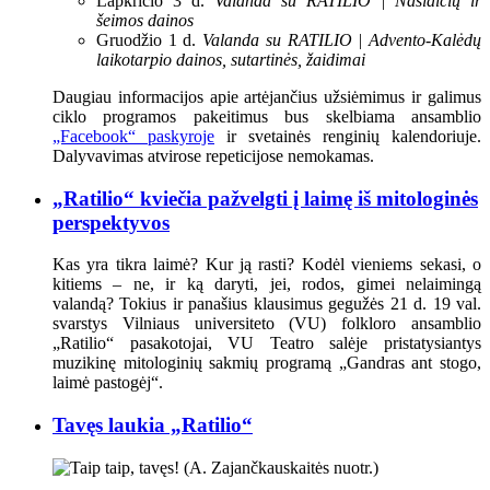
Lapkričio 3 d.
Valanda su RATILIO | Našlaičių ir
šeimos dainos
Gruodžio 1 d.
Valanda su RATILIO | Advento-Kalėdų
laikotarpio dainos, sutartinės, žaidimai
Daugiau informacijos apie artėjančius užsiėmimus ir galimus
ciklo programos pakeitimus bus skelbiama ansamblio
„Facebook“ paskyroje
ir svetainės renginių kalendoriuje.
Dalyvavimas atvirose repeticijose nemokamas.
„Ratilio“ kviečia pažvelgti į laimę iš mitologinės
perspektyvos
Kas yra tikra laimė? Kur ją rasti? Kodėl vieniems sekasi, o
kitiems – ne, ir ką daryti, jei, rodos, gimei nelaimingą
valandą? Tokius ir panašius klausimus gegužės 21 d. 19 val.
svarstys Vilniaus universiteto (VU) folkloro ansamblio
„Ratilio“ pasakotojai, VU Teatro salėje pristatysiantys
muzikinę mitologinių sakmių programą „Gandras ant stogo,
laimė pastogėj“.
Tavęs laukia „Ratilio“