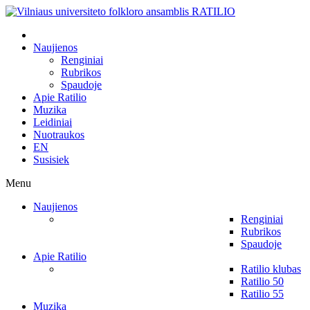
Naujienos
Renginiai
Rubrikos
Spaudoje
Apie Ratilio
Muzika
Leidiniai
Nuotraukos
EN
Susisiek
Menu
Naujienos
Renginiai
Rubrikos
Spaudoje
Apie Ratilio
Ratilio klubas
Ratilio 50
Ratilio 55
Muzika