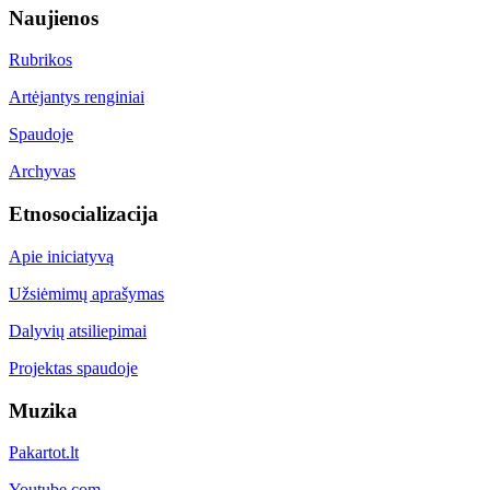
Naujienos
Rubrikos
Artėjantys renginiai
Spaudoje
Archyvas
Etnosocializacija
Apie iniciatyvą
Užsiėmimų aprašymas
Dalyvių atsiliepimai
Projektas spaudoje
Muzika
Pakartot.lt
Youtube.com