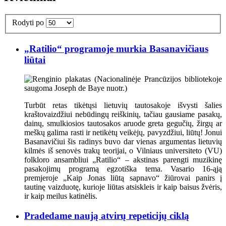
Rodyti po
„Ratilio“ programoje murkia Basanavičiaus
liūtai
Turbūt retas tikėtųsi lietuvių tautosakoje išvysti šalies
kraštovaizdžiui nebūdingų reiškinių, tačiau gausiame pasakų,
dainų, smulkiosios tautosakos aruode greta gegučių, žirgų ar
meškų galima rasti ir netikėtų veikėjų, pavyzdžiui, liūtų! Jonui
Basanavičiui šis radinys buvo dar vienas argumentas lietuvių
kilmės iš senovės trakų teorijai, o Vilniaus universiteto (VU)
folkloro ansambliui „Ratilio“ – akstinas parengti muzikinę
pasakojimų programą egzotiška tema. Vasario 16-ąją
premjeroje „Kaip Jonas liūtą sapnavo“ žiūrovai panirs į
tautinę vaizduotę, kurioje liūtas atsiskleis ir kaip baisus žvėris,
ir kaip meilus katinėlis.
Pradedame naują atvirų repeticijų ciklą