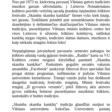
Nuo pat 1973 m. kiekvieną pavasarį Vilniaus gatves tradicinės
muzikos garsais užtvindantis, į Lietuvos Nematerialaus
kultūros paveldo vertybių sąvadą įtrauktas tarptautinis folkloro
festivalis „Skamba skamba kankliai“ šiemet vyks kiek kitaip,
nei įprasta. Trokšdami prisidėti prie nenutrūkstamo festivalio
skambėjimo ir dešimtmečius skaičiuojančios Vilniaus miesto
tradicijos, puoselėjamos Vilniaus etninės kultūros centro bei
visos Lietuvos ir užsienio folkloro kolektyvų, ratiliokai
kanklių stygas virpins, tradicines dainas dainuos, muzikuos ir
kaip niekada smagius šokius šoks!
Nepajėgdamas įsivaizduoti pavasario semestro pabaigos be
folkloro atlaidų
vardą įgijusio festivalio, „Ratilio“ kartu su VU
Kultūros centru rengiasi kūrybiškai paminėti „Skamba
skamba kanklius“. Paskutinės gegužės savaitės vakarais
ansamblio „Facebook“ paskyroje žiūrovai išvys specialiai šiai
progai skirtas programas, nufilmuotas ir įrašytas Vilniaus
universiteto kiemeliuose. Trumpi vaizdo įrašai bus dedikuoti
daugeliui tradicinių festivalio renginių. Minint festivalio
renginį „Iš gyvosios versmės“, prieš žiūrovų akis atsivers
gyvos ratiliokų šeimose puoselėjamos muzikinio folkloro,
tautodailės ir buities tradicijos.
„Skamba skamba kanklių“ tradicija glaudžiai susijusi su
Vilniaus universitetu. Anksčiau Universiteto pastatų