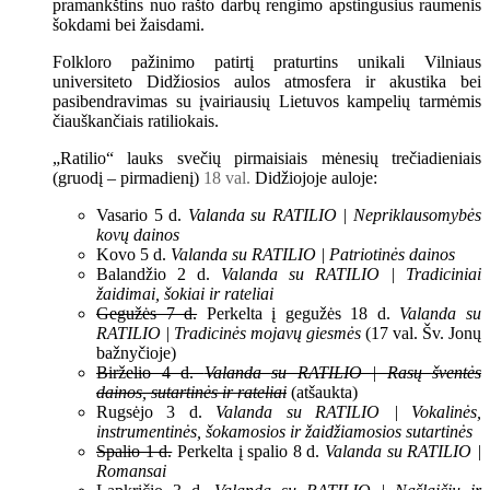
pramankštins nuo rašto darbų rengimo apstingusius raumenis
šokdami bei žaisdami.
Folkloro pažinimo patirtį praturtins unikali Vilniaus
universiteto Didžiosios aulos atmosfera ir akustika bei
pasibendravimas su įvairiausių Lietuvos kampelių tarmėmis
čiauškančiais ratiliokais.
„Ratilio“ lauks svečių pirmaisiais mėnesių trečiadieniais
(gruodį – pirmadienį)
18 val.
Didžiojoje auloje:
Vasario 5 d.
Valanda su RATILIO | Nepriklausomybės
kovų dainos
Kovo 5 d.
Valanda su RATILIO | Patriotinės dainos
Balandžio 2 d.
Valanda su RATILIO | Tradiciniai
žaidimai, šokiai ir rateliai
Gegužės 7 d.
Perkelta į gegužės 18 d.
Valanda su
RATILIO | Tradicinės mojavų giesmės
(17 val. Šv. Jonų
bažnyčioje)
Birželio 4 d.
Valanda su RATILIO | Rasų šventės
dainos, sutartinės ir rateliai
(atšaukta)
Rugsėjo 3 d.
Valanda su RATILIO | Vokalinės,
instrumentinės, šokamosios ir žaidžiamosios sutartinės
Spalio 1 d.
Perkelta į spalio 8 d.
Valanda su RATILIO |
Romansai