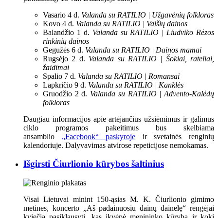
Vasario 4 d.
Valanda su RATILIO | Užgavėnių folkloras
Kovo 4 d.
Valanda su RATILIO | Vaišių dainos
Balandžio 1 d.
Valanda su RATILIO | Liudviko Rėzos
rinkinių dainos
Gegužės 6 d.
Valanda su RATILIO | Dainos mamai
Rugsėjo 2 d.
Valanda su RATILIO | Šokiai, rateliai,
žaidimai
Spalio 7 d.
Valanda su RATILIO | Romansai
Lapkričio 9 d.
Valanda su RATILIO | Kanklės
Gruodžio 2 d.
Valanda su RATILIO | Advento-Kalėdų
folkloras
Daugiau informacijos apie artėjančius užsiėmimus ir galimus
ciklo programos pakeitimus bus skelbiama
ansamblio
„Facebook“ paskyroje
ir svetainės renginių
kalendoriuje. Dalyvavimas atvirose repeticijose nemokamas.
Išgirsti Čiurlionio kūrybos šaltinius
Visai Lietuvai minint 150-ąsias M. K. Čiurlionio gimimo
metines, koncerto „Aš padainuosiu dainų dainelę“ rengėjai
kviečia pasiklausyti, kas įkvėpė menininko kūrybą ir kokį