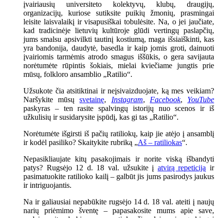
įvairiausių universiteto kolektyvų, klubų, draugijų,
organizacijų, kuriose sutiksite puikių žmonių, prasmingai
leisite laisvalaikį ir visapusiškai tobulėsite. Na, o jei jaučiate,
kad tradicinėje lietuvių kultūroje glūdi vertingų paslapčių,
jums smalsu apsivilkti tautinį kostiumą, maga išsiaiškinti, kas
yra bandonija, daudytė, basedla ir kaip jomis groti, dainuoti
įvairiomis tarmėmis atrodo smagus iššūkis, o gera savijauta
norėtumėte rūpintis šokiais, mielai kviečiame jungtis prie
mūsų, folkloro ansamblio „Ratilio“.
Užsukote čia atsitiktinai ir neįsivaizduojate, ką mes veikiam?
Naršykite mūsų
svetainę
,
Instagram
,
Facebook
,
YouTube
paskyras – ten rasite spalvingų istorijų nuo scenos ir iš
užkulisių ir susidarysite įspūdį, kas gi tas „Ratilio“.
Norėtumėte išgirsti iš pačių ratiliokų, kaip jie atėjo į ansamblį
ir kodėl pasiliko? Skaitykite rubriką „
Aš – ratiliokas
“.
Nepasikliaujate kitų pasakojimais ir norite viską išbandyti
patys? Rugsėjo 12 d. 18 val. užsukite į
atvirą repeticiją
ir
pasimatuokite ratilioko kailį – galbūt jis jums pasirodys jaukus
ir intriguojantis.
Na ir galiausiai nepabūkite rugsėjo 14 d. 18 val. ateiti į naujų
narių priėmimo šventę – papasakosite mums apie save,