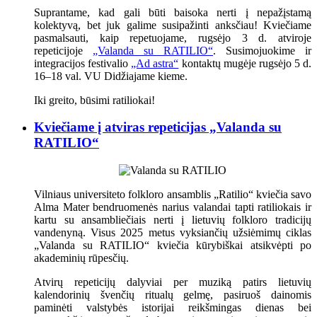
Suprantame, kad gali būti baisoka nerti į nepažįstamą
kolektyvą, bet juk galime susipažinti anksčiau! Kviečiame
pasmalsauti, kaip repetuojame, rugsėjo 3 d. atviroje
repeticijoje
„Valanda su RATILIO“
. Susimojuokime ir
integracijos festivalio
„Ad astra“
kontaktų mugėje rugsėjo 5 d.
16–18 val. VU Didžiajame kieme.
Iki greito, būsimi ratiliokai!
Kviečiame į atviras repeticijas „Valanda su
RATILIO“
Vilniaus universiteto folkloro ansamblis „Ratilio“ kviečia savo
Alma Mater bendruomenės narius valandai tapti ratiliokais ir
kartu su ansambliečiais nerti į lietuvių folkloro tradicijų
vandenyną. Visus 2025 metus vyksiančių užsiėmimų ciklas
„Valanda su RATILIO“ kviečia kūrybiškai atsikvėpti po
akademinių rūpesčių.
Atvirų repeticijų dalyviai per muziką patirs lietuvių
kalendorinių švenčių ritualų gelmę, pasiruoš dainomis
paminėti valstybės istorijai reikšmingas dienas bei