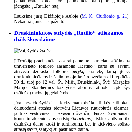
padainuosite kokią nors patinkančią dainą ir garbingai
įžengsite į „Ratilio“ ratą.
Lauksime jūsų Didžiojoje Auloje (
M. K. Čiurlionio g. 21
).
Nekantraujame susipažinti!
Druskininkuose sužydės „Ratilio“ atliekamos
dzūkiškos dainos
Į Dzūkiją praeinančiai vasarai pamojuoti atriedantis Vilniaus
universiteto folkloro ansamblis „Ratilio“ kartu su savimi
atsiveža dzūkiško folkloro
gerybų
kraitelę, kurią įteiks
druskininkiečiams ir šaltiniuotojo krašto svečiams. Rugpjūčio
30 d., tuoj po 12 val. Šv. Mišių Druskininkų Švč. Mergelės
Marijos Škaplierinės bažnyčios altorius ratiliokai apkaišys
dzūkiškų melodijų gėlaitėmis.
„Vai, žydėk žydėk“ – kiekvienam dzūkui linkės ratiliokai,
dainuodami atgajas pietryčių Lietuvos rugiapjūtės giesmes,
jautrias vestuvines ir pavasario švenčių dainas. Svarbiausiu
koncerto akcentu taps solistų
čilbavimas
, atskleisiantis ne tik
dzūkiškų dainų grožį ir turtingumą, bet ir kiekvieno solisto
atrastą savitą santykį su pasirinkta daina.