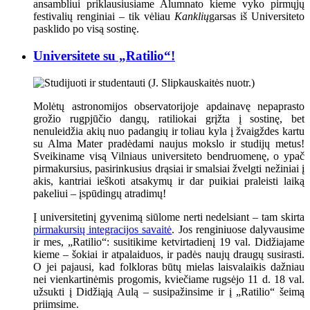
ansambliui priklausiusiame Alumnato kieme vyko pirmųjų
festivalių renginiai – tik vėliau
Kanklių
garsas iš Universiteto
pasklido po visą sostinę.
Universitete su „Ratilio“!
Molėtų astronomijos observatorijoje apdainavę nepaprasto
grožio rugpjūčio dangų, ratiliokai grįžta į sostinę, bet
nenuleidžia akių nuo padangių ir toliau kyla į žvaigždes kartu
su Alma Mater pradėdami naujus mokslo ir studijų metus!
Sveikiname visą Vilniaus universiteto bendruomenę, o ypač
pirmakursius, pasirinkusius drąsiai ir smalsiai žvelgti nežiniai į
akis, kantriai ieškoti atsakymų ir dar puikiai praleisti laiką
pakeliui – įspūdingų atradimų!
Į universitetinį gyvenimą siūlome nerti nedelsiant – tam skirta
pirmakursių integracijos savaitė
. Jos renginiuose dalyvausime
ir mes, „Ratilio“: susitikime ketvirtadienį 19 val. Didžiajame
kieme – šokiai ir atpalaiduos, ir padės naujų draugų susirasti.
O jei pajausi, kad folkloras būtų mielas laisvalaikis dažniau
nei vienkartinėmis progomis, kviečiame rugsėjo 11 d. 18 val.
užsukti į Didžiąją Aulą – susipažinsime ir į „Ratilio“ šeimą
priimsime.