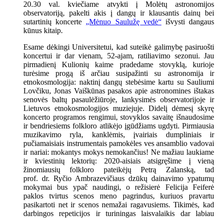
20.30 val. kviečiame atvykti į Molėtų astronomijos
observatoriją, pakelti akis į dangų ir klausantis dainų bei
sutartinių koncerte
„Mėnuo Saulužę vedė“
išvysti dangaus
kūnus kitaip.
Esame dėkingi Universitetui, kad suteikė galimybę pasiruošti
koncertui ir dar vienam, 52-ajam, ratiliavimo sezonui. Jau
pirmadienį Kulionių kaime pradedame stovyklą, kurioje
turėsime progą iš arčiau susipažinti su astronomija ir
etnokosmologija: naktinį dangų stebėsime kartu su Sauliumi
Lovčiku, Jonas Vaiškūnas pasakos apie astronomines ištakas
senovės baltų pasaulėžiūroje, lankysimės observatorijoje ir
Lietuvos etnokosmologijos muziejuje. Didelį dėmesį skyrę
koncerto programos rengimui, stovyklos savaitę išnaudosime
ir bendriesiems folkloro atlikėjo įgūdžiams ugdyti. Pirmiausia
muzikavimo ryla, kanklėmis, įvairiais dumpliniais ir
pučiamaisiais instrumentais pamokėles ves ansamblio vadovai
ir nariai: mokantys mokys nemokančius! Ne mažiau laukiame
ir kviestinių lektorių: 2020-aisiais atsigręšime į vieną
žinomiausių folkloro pateikėjų Petrą Zalanską, tad
prof. dr. Ryčio Ambrazevičiaus dzūkų dainavimo ypatumų
mokymai bus ypač naudingi, o režisierė Felicija Feiferė
paklos tvirtus scenos meno pagrindus, kuriuos pravartu
pasikartoti net ir scenos nemažai ragavusiems. Tikimės, kad
darbingos repeticijos ir turiningas laisvalaikis dar labiau