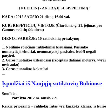
Į NEEILINĮ - ANTRĄJĮ SUSISPIETIMĄ!
KADA:
2012 SAUSIO 21 dieną 16.00 val.
KUR:
REPETICIJŲ VIETOJE (Čiurlionio g. 21, įėjimas pro
Gamtos mokslų fakultetą)
DIENOTVARKĖJE: 10 ratiliokinių prisakymų
1. Neeilinio spiečiaus ratiliokiniai klausimai. Pasisako
numatytieji lektoriai, nenumatytieji pasisako, kodėl negali
patylėti.
2. Geros nuotaikos užkandžiai (receptais dalinasi moterys, vyrai
nesirauko)
3. Geros nuotaikos kokteiliai
...
Įspūdžiai iš Naujųjų sutiktuvių Bubiuose
Smulkiau
Parašyta 2012 m. sausio 2 d.
Reikia pripažinti – ratiliokų ratas yra kažkoks klanas, iš kurio