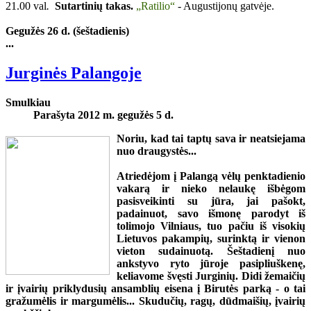
21.00 val
.
Sutartinių takas.
„Ratilio“
- Augustijonų gatvėje.
Gegužės 26 d. (šeštadienis)
...
Jurginės Palangoje
Smulkiau
Parašyta 2012 m. gegužės 5 d.
Noriu, kad tai taptų sava ir neatsiejama
nuo draugystės...
Atriedėjom į Palangą vėlų penktadienio
vakarą ir nieko nelaukę išbėgom
pasisveikinti su jūra, jai pašokt,
padainuot, savo išmonę parodyt iš
tolimojo Vilniaus, tuo pačiu iš visokių
Lietuvos pakampių, surinktą ir vienon
vieton sudainuotą. Šeštadienį nuo
ankstyvo ryto jūroje pasipliuškenę,
keliavome švęsti Jurginių. Didi žemaičių
ir įvairių priklydusių ansamblių eisena į Birutės parką - o tai
gražumėlis ir margumėlis... Skudučių, ragų, dūdmaišių, įvairių