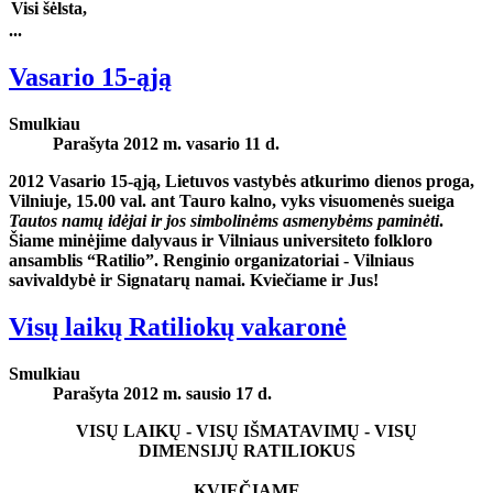
Visi šėlsta,
...
Vasario 15-ąją
Smulkiau
Parašyta 2012 m. vasario 11 d.
2012 Vasario 15-ąją
, Lietuvos vastybės atkurimo dienos proga,
Vilniuje,
15.00 val. ant Tauro kalno
, vyks visuomenės sueiga
Tautos namų idėjai ir jos simbolinėms asmenybėms paminėti
.
Šiame minėjime dalyvaus ir Vilniaus universiteto folkloro
ansamblis “Ratilio”. Renginio organizatoriai - Vilniaus
savivaldybė ir Signatarų namai. Kviečiame ir Jus!
Visų laikų Ratiliokų vakaronė
Smulkiau
Parašyta 2012 m. sausio 17 d.
VISŲ LAIKŲ - VISŲ IŠMATAVIMŲ - VISŲ
DIMENSIJŲ
RATILIOKUS
KVIEČIAME