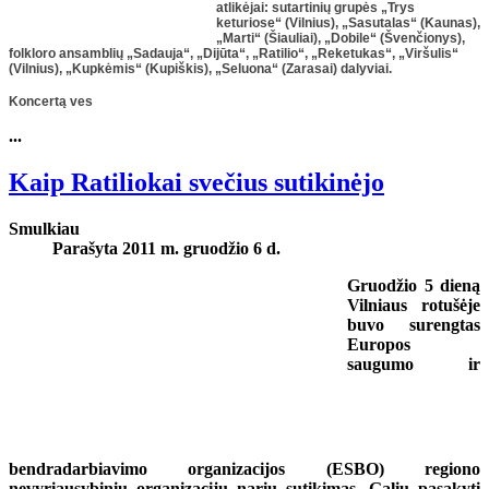
atlikėjai: sutartinių grupės „Trys
keturiose“ (Vilnius), „Sasutalas“ (Kaunas),
„Marti“ (Šiauliai), „Dobile“ (Švenčionys),
folkloro ansamblių „Sadauja“, „Dijūta“, „Ratilio“, „Reketukas“, „Viršulis“
(Vilnius), „Kupkėmis“ (Kupiškis), „Seluona“ (Zarasai) dalyviai.
Koncertą ves
...
Kaip Ratiliokai svečius sutikinėjo
Smulkiau
Parašyta 2011 m. gruodžio 6 d.
Gruodžio 5 dieną
Vilniaus rotušėje
buvo surengtas
Europos
saugumo ir
bendradarbiavimo organizacijos (ESBO) regiono
nevyriausybinių organizacijų narių sutikimas. Galiu pasakyti