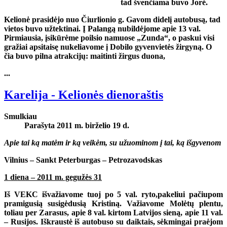
tad švenčiama buvo Jorė.
Kelionė prasidėjo nuo Čiurlionio g. Gavom didelį autobusą, tad
vietos buvo užtektinai. Į Palangą nubildėjome apie 13 val.
Pirmiausia, įsikūrėme poilsio namuose „Zunda“, o paskui visi
gražiai apsitaisę nukeliavome į Dobilo gyvenvietės žirgyną. O
čia buvo pilna atrakcijų: maitinti žirgus duona,
...
Karelija - Kelionės dienoraštis
Smulkiau
Parašyta 2011 m. birželio 19 d.
Apie tai ką matėm ir ką veikėm, su užuominom į tai, ką išgyvenom
Vilnius – Sankt Peterburgas – Petrozavodskas
1 diena – 2011 m. gegužės 31
Iš VEKC išvažiavome tuoj po 5 val. ryto,pakeliui pačiupom
pramigusią susigėdusią Kristiną. Važiavome Molėtų plentu,
toliau per Zarasus, apie 8 val. kirtom Latvijos sieną, apie 11 val.
– Rusijos. Iškraustė iš autobuso su daiktais, sėkmingai praėjom