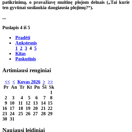
patikrinimą, o pravažiavę muitinę plojom delnais („Tai kurie
ten gyvūnai susilaukia daugiausia plojimų?“).
...
Puslapis 4 iš 5
Pradėti
Ankstesnis
1
2
3
4
5
Kitas
Paskutinis
Artimiausi renginiai
<<
<
Kovas 2026
>
>>
Pr
An
Tr
Kt
Pn
Šš
Sk
1
2
3
4
5
6
7
8
9
10
11
12
13
14
15
16
17
18
19
20
21
22
23
24
25
26
27
28
29
30
31
Naujausi leidiniai