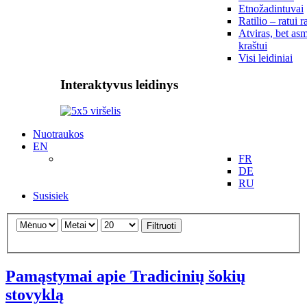
Etnožadintuvai
Ratilio – ratui r
Atviras, bet asm
kraštui
Visi leidiniai
Interaktyvus leidinys
Nuotraukos
EN
FR
DE
RU
Susisiek
Filtruoti
Pamąstymai apie Tradicinių šokių
stovyklą