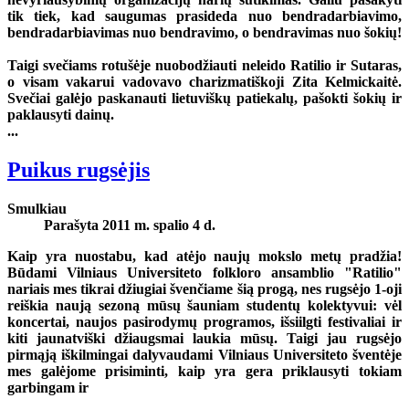
tik tiek, kad saugumas prasideda nuo bendradarbiavimo,
bendradarbiavimas nuo bendravimo, o bendravimas nuo šokių!
Taigi svečiams rotušėje nuobodžiauti neleido Ratilio ir Sutaras,
o visam vakarui vadovavo charizmatiškoji Zita Kelmickaitė.
Svečiai galėjo paskanauti lietuviškų patiekalų, pašokti šokių ir
paklausyti dainų.
...
Puikus rugsėjis
Smulkiau
Parašyta 2011 m. spalio 4 d.
Kaip yra nuostabu, kad atėjo naujų mokslo metų pradžia!
Būdami Vilniaus Universiteto folkloro ansamblio "Ratilio"
nariais mes tikrai džiugiai švenčiame šią progą, nes rugsėjo 1-oji
reiškia naują sezoną mūsų šauniam studentų kolektyvui: vėl
koncertai, naujos pasirodymų programos, išsiilgti festivaliai ir
kiti jaunatviški džiaugsmai laukia mūsų. Taigi jau rugsėjo
pirmąją iškilmingai dalyvaudami Vilniaus Universiteto šventėje
mes galėjome prisiminti, kaip yra gera priklausyti tokiam
garbingam ir