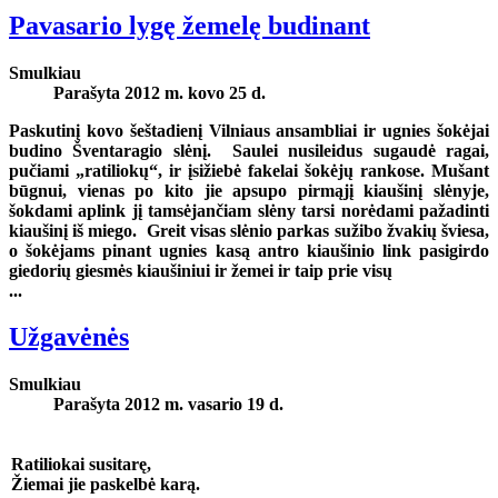
Pavasario lygę žemelę budinant
Smulkiau
Parašyta 2012 m. kovo 25 d.
Paskutinį kovo šeštadienį Vilniaus ansambliai ir ugnies šokėjai
budino Šventaragio slėnį. Saulei nusileidus sugaudė ragai,
pučiami „ratiliokų“, ir įsižiebė fakelai šokėjų rankose. Mušant
būgnui, vienas po kito jie apsupo pirmąjį kiaušinį slėnyje,
šokdami aplink jį tamsėjančiam slėny tarsi norėdami pažadinti
kiaušinį iš miego. Greit visas slėnio parkas sužibo žvakių šviesa,
o šokėjams pinant ugnies kasą antro kiaušinio link pasigirdo
giedorių giesmės kiaušiniui ir žemei ir taip prie visų
...
Užgavėnės
Smulkiau
Parašyta 2012 m. vasario 19 d.
Ratiliokai susitarę,
Žiemai jie paskelbė karą.