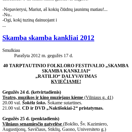
-
Nepavierysi, Mariut, aš kokių čiūdnų jaunimų matiau!...
-
Nu..
-
Ogi, kokį tuziną dainuojant i
...
Skamba skamba kankliai 2012
Smulkiau
Parašyta 2012 m. gegužės 17 d.
40 TARPTAUTINIO FOLKLORO FESTIVALIO „SKAMBA
SKAMBA KANKLIAI“
„RATILIO“ DALYVAVIMAS
KVIEČIAME!
Gegužės 24 d. (ketvirtadienis)
Teatro, muzikos ir kino muziejaus kieme
(Vilniaus g. 41)
20.00 val.
Šokėla šoko
.
Šokame sutartines.
21.00 val.
CD ir DVD
„
Naktišokiai-2
“
pristatymas.
Gegužės 25 d. (penktadienis)
Vilniaus senamiesčio gatvelėse
(Bokšto, Šv. Kazimiero,
Augustijonų, Savičiaus, Stiklių, Gaono, Universiteto g.)