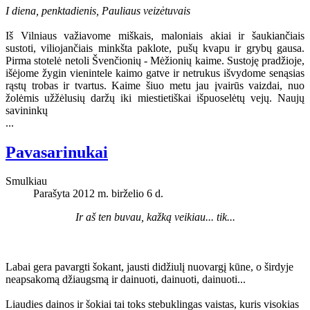
I diena, penktadienis, Pauliaus veizėtuvais
Iš Vilniaus važiavome miškais, maloniais akiai ir šaukiančiais
sustoti, viliojančiais minkšta paklote, pušų kvapu ir grybų gausa.
Pirma stotelė netoli Švenčionių - Mėžionių kaime. Sustoję pradžioje,
išėjome žygin vienintele kaimo gatve ir netrukus išvydome senąsias
rąstų trobas ir tvartus. Kaime šiuo metu jau įvairūs vaizdai, nuo
žolėmis užžėlusių daržų iki miestietiškai išpuoselėtų vejų. Naujų
savininkų
...
Pavasarinukai
Smulkiau
Parašyta 2012 m. birželio 6 d.
Ir aš ten buvau, kažką veikiau... tik...
Labai gera pavargti šokant, jausti didžiulį nuovargį kūne, o širdyje
neapsakomą džiaugsmą ir dainuoti, dainuoti, dainuoti...
L
iaudies dainos ir šokiai tai toks stebuklingas vaistas, kuris visokias