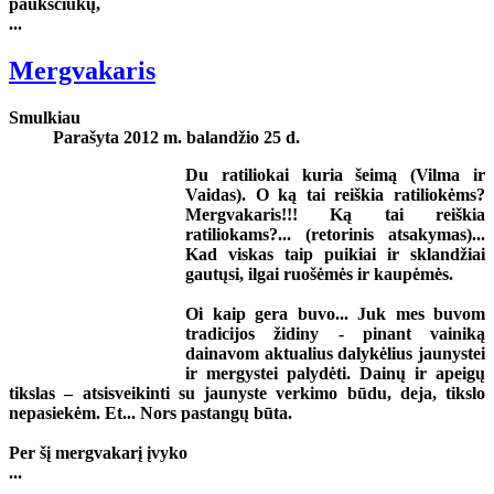
paukščiukų,
...
Mergvakaris
Smulkiau
Parašyta 2012 m. balandžio 25 d.
Du ratiliokai kuria šeimą (Vilma ir
Vaidas). O ką tai reiškia ratiliokėms?
Mergvakaris!!! Ką tai reiškia
ratiliokams?... (retorinis atsakymas)...
Kad viskas taip puikiai ir sklandžiai
gautųsi, ilgai ruošėmės ir kaupėmės.
Oi kaip gera buvo... Juk mes buvom
tradicijos židiny - pinant vainiką
dainavom aktualius dalykėlius jaunystei
ir mergystei palydėti. Dainų ir apeigų
tikslas – atsisveikinti su jaunyste verkimo būdu, deja, tikslo
nepasiekėm. Et... Nors pastangų būta.
Per šį mergvakarį įvyko
...