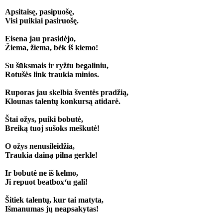
Apsitaisę, pasipuošę,
Visi puikiai pasiruošę.
Eisena jau prasidėjo,
Žiema, žiema, bėk iš kiemo!
Su šūksmais ir ryžtu begaliniu,
Rotušės link traukia minios.
Ruporas jau skelbia šventės pradžią,
Klounas talentų konkursą atidarė.
Štai ožys, puiki bobutė,
Breiką tuoj sušoks meškutė!
O ožys nenusileidžia,
Traukia dainą pilna gerkle!
Ir bobutė ne iš kelmo,
Ji repuot beatbox‘u gali!
Šitiek talentų, kur tai matyta,
Išmanumas jų neapsakytas!