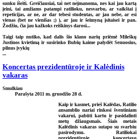
sunku išeiti. Greičiausiai, tai net neįmanoma, nes kai jau kartą
įeini, tai amžiams patampi ratilioku, nesvarbu, ar vaikštai į
repeticijas, ar ne, ar dar tebesi studentas, ar jau nebe, ar esi
vienas (bet ne vienišas ;) ), ar jau ir šeimyną įsitaisei ir pan.
Žodžiu, čia jau kažkoks reiškinys darosi...
Taigi taip nutiko, kad dalis šio klano narių priėmė Mileškų
Justinos kvietimą ir susirinko Bubių kaime palydėt Senuosius,
pilnus įvykių
...
Koncertas prezidentūroje ir Kalėdinis
vakaras
Smulkiau
Parašyta 2011 m. gruodžio 28 d.
Kaip ir kasmet, prieš Kalėdas, Ratilio
ansamblio nariai rinkosi šventiniam
vakarui, pabūti kartu ir pasidalinti
metų džiaugsmais. Šiais metais
Kalėdinis vakaras sutapo su svarbiu
pasirodymu. Ratiliokai
prezidentūroje koncertavo