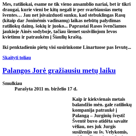
Mes, ratiliokai, esame ne tik vieno ansamblio nariai, bet ir tikri
draugai, kurie vieni be kitų negali ir per svarbiausias metų
šventes… Jau net įsivaizduoti sunku, kad stebuklingas Rasų
(kitaip dar Joninėmis vadinamų) laikas nebūtų palydimas
ratiliokų dainų, šokių ir juoko... Paprastai Rasos švenčiamos
jaukioje Ainės sodyboje, tačiau šiemet susiviliojom Ievos
kvietimu ir patraukėm į Šiaulių kraštą.
Iki penktadienio pietų visi susirinkome Linartuose pas Ievutę
...
Skaityti toliau
Palangos Jorė gražiausiu metų laiku
Smulkiau
Parašyta 2011 m. birželio 17 d.
Kaip ir kiekvienais metais
balandžio mėn. gale ratiliokų
kompanija patraukė į
Palangą – Jurginių švęsti!
Šventė buvo atidėta savaite
vėliau, nes juk Jurgis
susiženijo su šv. Velykomis,