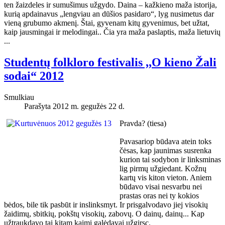
ten žaizdeles ir sumušimus užgydo. Daina – kažkieno maža istorija,
kurią apdainavus „lengviau an dūšios pasidaro“, lyg nusimetus dar
vieną grubumo akmenį. Štai, gyvenam kitų gyvenimus, bet užtat,
kaip jausmingai ir melodingai.. Čia yra maža paslaptis, maža lietuvių
...
Studentų folkloro festivalis ,,O kieno Žali
sodai“ 2012
Smulkiau
Parašyta 2012 m. gegužės 22 d.
Pravda? (tiesa)
Pavasariop būdava atein toks
čėsas, kap jaunimas susrenka
kurion tai sodybon ir linksminas
lig pirmų užgiedant. Kožnų
kartų vis kiton vieton. Aniem
būdavo visai nesvarbu nei
prastas oras nei ty kokios
bėdos, bile tik pasbūt ir inslinksmyt. Ir prisgalvodavo jiej visokių
žaidimų, sbitkių, pokštų visokių, zabovų. O dainų, dainų... Kap
užtraukdavo tai kitam kaimi galėdavai užgirsc.