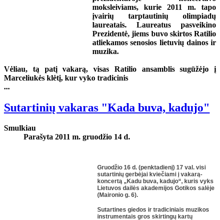
moksleiviams, kurie 2011 m. tapo
įvairių tarptautinių olimpiadų
laureatais. Laureatus pasveikino
Prezidentė, jiems buvo skirtos Ratilio
atliekamos senosios lietuvių dainos ir
muzika.
Vėliau, tą patį vakarą, visas Ratilio ansamblis sugūžėjo į
Marceliukės klėtį, kur vyko tradicinis
...
Sutartinių vakaras "Kada buva, kadujo"
Smulkiau
Parašyta 2011 m. gruodžio 14 d.
Gruodžio 16 d. (penktadienį) 17 val. visi
sutartinių gerbėjai kviečiami į vakarą-
koncertą „Kadu buva, kadujo“, kuris vyks
Lietuvos dailės akademijos Gotikos salėje
(Maironio g. 6).
Sutartines giedos ir tradiciniais muzikos
instrumentais gros skirtingų kartų