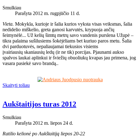
Smulkiau
Parašyta 2012 m. rugpjūčio 11 d.
Vieta.
Mokykla, kurioje ir šalia kurios vyksta visas veiksmas, šalia
nedidelio miškelio, greta ganosi karvutės, krypuoja ančių
šeimynėlė... Už kelių šimtų metrų savo vandenis purslena Užupė –
tikra palaima sušilusiems šokėjėliams bet kuriuo paros metu. Šalia
dvi parduotuvės, nepaliaujamai tiekusios visiems
įvairiausių skaniausių ledų (ir ne tik) porcijas. Pjaunami aukso
spalvos laukai aplinkui ir šviežių obuoliukų kvapas jau primena, jog
vasara pasiekė savo brandą..
Skaityti toliau
Aukštaitijos turas 2012
Smulkiau
Parašyta 2012 m. liepos 24 d.
Ratilio kelionė po Aukštaitiją liepos 20-22