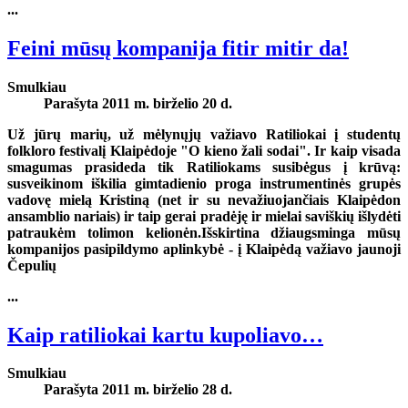
...
Feini mūsų kompanija fitir mitir da!
Smulkiau
Parašyta 2011 m. birželio 20 d.
Už jūrų marių, už mėlynųjų važiavo Ratiliokai į studentų
folkloro festivalį Klaipėdoje "O kieno žali sodai". Ir kaip visada
smagumas prasideda tik Ratiliokams susibėgus į krūvą:
susveikinom iškilia gimtadienio proga instrumentinės grupės
vadovę mielą Kristiną (net ir su nevažiuojančiais Klaipėdon
ansamblio nariais) ir taip gerai pradėję ir mielai saviškių išlydėti
patraukėm tolimon kelionėn.Išskirtina džiaugsminga mūsų
kompanijos pasipildymo aplinkybė - į Klaipėdą važiavo jaunoji
Čepulių
...
Kaip ratiliokai kartu kupoliavo…
Smulkiau
Parašyta 2011 m. birželio 28 d.