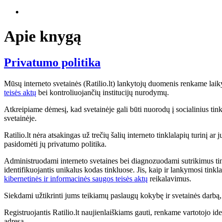
Apie knygą
Privatumo politika
Mūsų interneto svetainės (Ratilio.lt) lankytojų duomenis renkame lai
teisės aktų
bei kontroliuojančių institucijų nurodymų.
Atkreipiame dėmesį, kad svetainėje gali būti nuorodų į socialinius tinkl
svetainėje.
Ratilio.lt nėra atsakingas už trečių šalių interneto tinklalapių turinį a
pasidomėti jų privatumo politika.
Administruodami interneto svetaines bei diagnozuodami sutrikimus tink
identifikuojantis unikalus kodas tinkluose. Jis, kaip ir lankymosi tink
kibernetinės ir informacinės saugos teisės aktų
reikalavimus.
Siekdami užtikrinti jums teikiamų paslaugų kokybę ir svetainės darb
Registruojantis Ratilio.lt naujienlaiškiams gauti, renkame vartotojo ide
adresą.