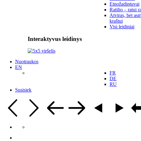
Etnožadintuvai
Ratilio – ratui r
Atviras, bet asm
kraštui
Visi leidiniai
Interaktyvus leidinys
Nuotraukos
EN
FR
DE
RU
Susisiek