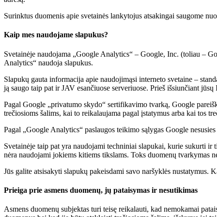
Surinktus duomenis apie svetainės lankytojus atsakingai saugome nuo 
Kaip mes naudojame slapukus?
Svetainėje naudojama „Google Analytics“ – Google, Inc. (toliau – Goog
Analytics“ naudoja slapukus.
Slapukų gauta informacija apie naudojimąsi interneto svetaine – stand
ją saugo taip pat ir JAV esančiuose serveriuose. Prieš išsiunčiant jūsų
Pagal Google „privatumo skydo“ sertifikavimo tvarką, Google pareiški
trečiosioms šalims, kai to reikalaujama pagal įstatymus arba kai tos tr
Pagal „Google Analytics“ paslaugos teikimo sąlygas Google nesusies 
Svetainėje taip pat yra naudojami techniniai slapukai, kurie sukurti ir
nėra naudojami jokiems kitiems tikslams. Toks duomenų tvarkymas neleidž
Jūs galite atsisakyti slapukų pakeisdami savo naršyklės nustatymus. Ka
Prieiga prie asmens duomenų, jų pataisymas ir nesutikimas
Asmens duomenų subjektas turi teisę reikalauti, kad nemokamai patai