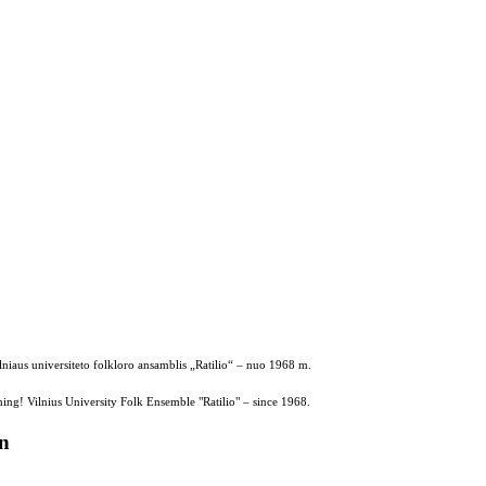
ilniaus universiteto folkloro ansamblis „Ratilio“ – nuo 1968 m.
ing! Vilnius University Folk Ensemble "Ratilio" – since 1968.
on