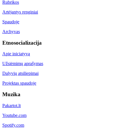
Rubrikos
Artėjantys renginiai
Spaudoje
Archyvas
Etnosocializacija
Apie iniciatyvą
Užsiėmimų aprašymas
Dalyvių atsiliepimai
Projektas spaudoje
Muzika
Pakartot.lt
Youtube.com
Spotify.com