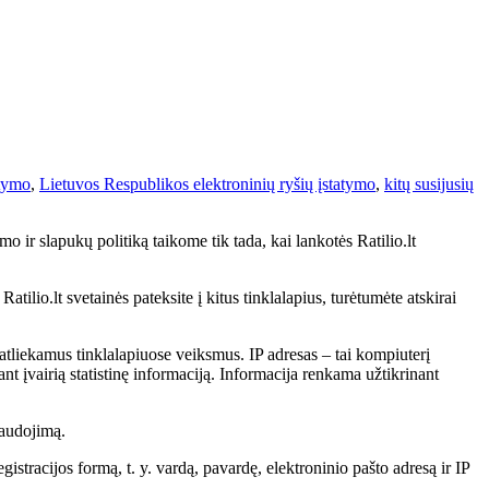
atymo
,
Lietuvos Respublikos elektroninių ryšių įstatymo
,
kitų susijusių
o ir slapukų politiką taikome tik tada, kai lankotės Ratilio.lt
tilio.lt svetainės pateksite į kitus tinklalapius, turėtumėte atskirai
atliekamus tinklalapiuose veiksmus. IP adresas – tai kompiuterį
nt įvairią statistinę informaciją. Informacija renkama užtikrinant
naudojimą.
istracijos formą, t. y. vardą, pavardę, elektroninio pašto adresą ir IP