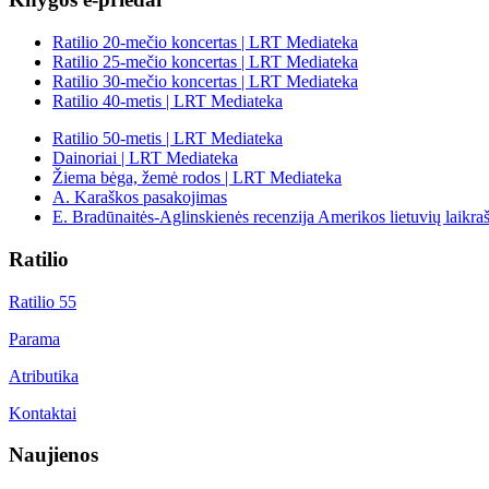
Ratilio 20-mečio koncertas | LRT Mediateka
Ratilio 25-mečio koncertas | LRT Mediateka
Ratilio 30-mečio koncertas | LRT Mediateka
Ratilio 40-metis | LRT Mediateka
Ratilio 50-metis | LRT Mediateka
Dainoriai | LRT Mediateka
Žiema bėga, žemė rodos | LRT Mediateka
A. Karaškos pasakojimas
E. Bradūnaitės-Aglinskienės recenzija Amerikos lietuvių laikraš
Ratilio
Ratilio 55
Parama
Atributika
Kontaktai
Naujienos