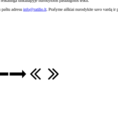
ai reikalinga tinklalapyje nurodytoms paslaugoms teikti.
iu paštu adresu
info@ratilio.lt
. Prašyme aiškiai nurodykite savo vardą ir 