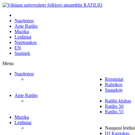
Naujienos
Apie Ratilio
Muzika
Leidiniai
Nuotraukos
EN
Susisiek
Menu
Naujienos
Renginiai
Rubrikos
Spaudoje
Apie Ratilio
Ratilio klubas
Ratilio 50
Ratilio 55
Muzika
Leidiniai
Naujausi leidini
DJ Kaziukas