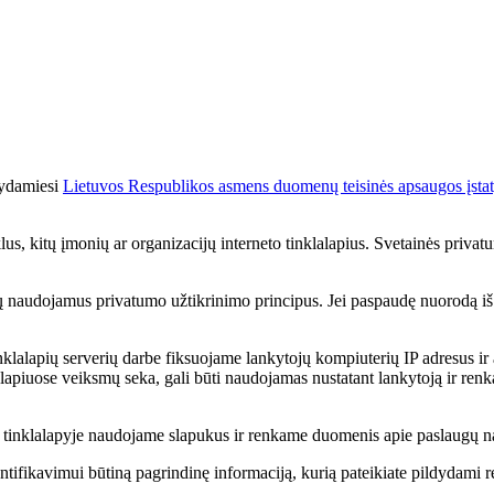
kydamiesi
Lietuvos Respublikos asmens duomenų teisinės apsaugos įst
us, kitų įmonių ar organizacijų interneto tinklalapius. Svetainės privatum
r jų naudojamus privatumo užtikrinimo principus. Jei paspaudę nuorodą iš Ra
lalapių serverių darbe fiksuojame lankytojų kompiuterių IP adresus ir 
lalapiuose veiksmų seka, gali būti naudojamas nustatant lankytoją ir renka
ą, tinklalapyje naudojame slapukus ir renkame duomenis apie paslaugų 
ntifikavimui būtiną pagrindinę informaciją, kurią pateikiate pildydami reg