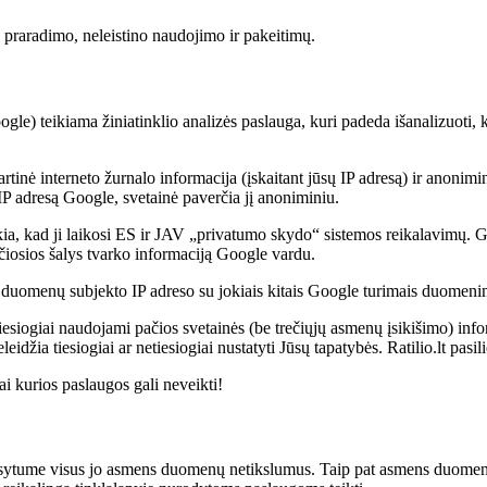
praradimo, neleistino naudojimo ir pakeitimų.
le) teikiama žiniatinklio analizės paslauga, kuri padeda išanalizuoti, 
artinė interneto žurnalo informacija (įskaitant jūsų IP adresą) ir anoni
 IP adresą Google, svetainė paverčia jį anoniminiu.
a, kad ji laikosi ES ir JAV „privatumo skydo“ sistemos reikalavimų. G
ečiosios šalys tvarko informaciją Google vardu.
duomenų subjekto IP adreso su jokiais kitais Google turimais duomeni
 tiesiogiai naudojami pačios svetainės (be trečiųjų asmenų įsikišimo) inf
ia tiesiogiai ar netiesiogiai nustatyti Jūsų tapatybės. Ratilio.lt pasili
i kurios paslaugos gali neveikti!
sytume visus jo asmens duomenų netikslumus. Taip pat asmens duomenų s