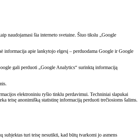
kaip naudojamasi šia interneto svetaine. Šiuo tikslu „Google
minė informacija apie lankytojo elgesį – perduodama Google ir Google
oogle gali perduoti „Google Analytics“ surinktą informaciją
mis.
ormacijos elektroniniu ryšio tinklu perdavimui. Techniniai slapukai
eka teisę anonimišką statistinę informaciją perduoti trečiosioms šalims.
ubjektas turi teisę nesutikti, kad būtų tvarkomi jo asmens