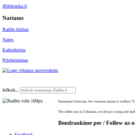
iBiblioteka.lt
Nariams
Ratilio klubas
Natos
Kalendorius
Prisijungimas
Ieškoti...
Seniausias Lietuvoje, bet visuomet jaunas ir veržlus! V
The oldest one in Lithuania, yet always young and dash
Bendraukime per / Follow us 
Facebook