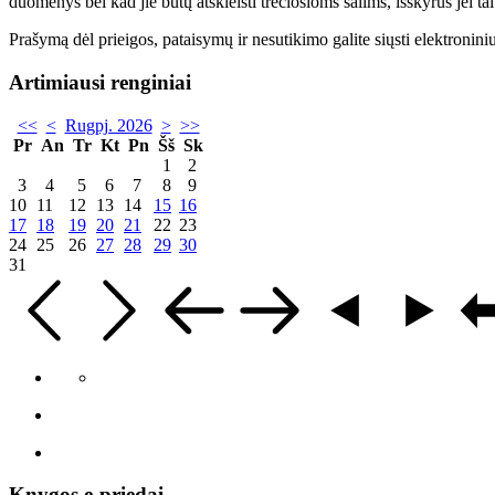
duomenys bei kad jie būtų atskleisti trečiosioms šalims, išskyrus jei t
Prašymą dėl prieigos, pataisymų ir nesutikimo galite siųsti elektronin
Artimiausi renginiai
<<
<
Rugpj. 2026
>
>>
Pr
An
Tr
Kt
Pn
Šš
Sk
1
2
3
4
5
6
7
8
9
10
11
12
13
14
15
16
17
18
19
20
21
22
23
24
25
26
27
28
29
30
31
Knygos e-priedai