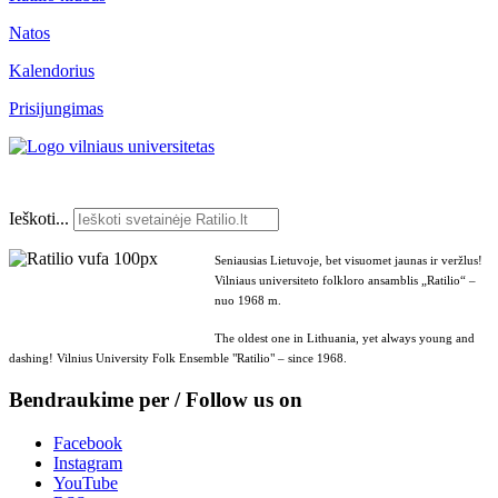
Natos
Kalendorius
Prisijungimas
Ieškoti...
Seniausias Lietuvoje, bet visuomet jaunas ir veržlus!
Vilniaus universiteto folkloro ansamblis „Ratilio“ –
nuo 1968 m.
The oldest one in Lithuania, yet always young and
dashing! Vilnius University Folk Ensemble "Ratilio" – since 1968.
Bendraukime per / Follow us on
Facebook
Instagram
YouTube