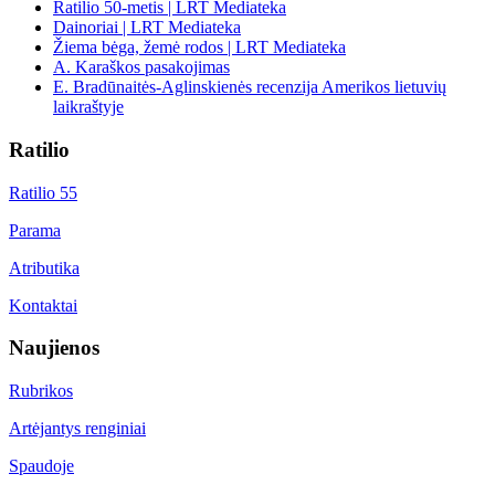
Ratilio 50-metis | LRT Mediateka
Dainoriai | LRT Mediateka
Žiema bėga, žemė rodos | LRT Mediateka
A. Karaškos pasakojimas
E. Bradūnaitės-Aglinskienės recenzija Amerikos lietuvių
laikraštyje
Ratilio
Ratilio 55
Parama
Atributika
Kontaktai
Naujienos
Rubrikos
Artėjantys renginiai
Spaudoje