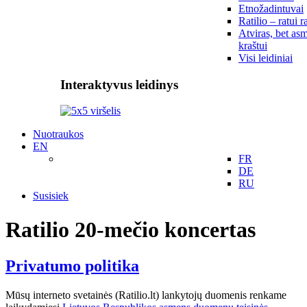
Etnožadintuvai
Ratilio – ratui r
Atviras, bet asm
kraštui
Visi leidiniai
Interaktyvus leidinys
Nuotraukos
EN
FR
DE
RU
Susisiek
Ratilio 20-mečio koncertas
Privatumo politika
Mūsų interneto svetainės (Ratilio.lt) lankytojų duomenis renkame