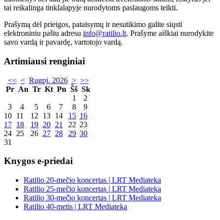
tai reikalinga tinklalapyje nurodytoms paslaugoms teikti.
Prašymą dėl prieigos, pataisymų ir nesutikimo galite siųsti
elektroniniu paštu adresu
info@ratilio.lt
. Prašyme aiškiai nurodykite
savo vardą ir pavardę, vartotojo vardą.
Artimiausi renginiai
<<
<
Rugpj. 2026
>
>>
Pr
An
Tr
Kt
Pn
Šš
Sk
1
2
3
4
5
6
7
8
9
10
11
12
13
14
15
16
17
18
19
20
21
22
23
24
25
26
27
28
29
30
31
Knygos e-priedai
Ratilio 20-mečio koncertas | LRT Mediateka
Ratilio 25-mečio koncertas | LRT Mediateka
Ratilio 30-mečio koncertas | LRT Mediateka
Ratilio 40-metis | LRT Mediateka