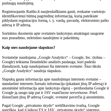
paslaugų naudojimą.
Registruojantis Ratilio.lt naujienlaiškiams gauti, renkame vartotojo
identifikavimui būtiną pagrindinę informaciją, kurią pateikiate
pildydami registracijos formą, t. y. vardą, pavardę, elektroninio pašto
adresą ir IP adresą.
Surinktus duomenis apie svetainės lankytojus atsakingai saugome
nuo praradimo, neleistino naudojimo ir pakeitimų.
Kaip mes naudojame slapukus?
Svetainėje naudojama „Google Analytics“ – Google, Inc. (toliau –
Google) teikiama žiniatinklio analizės paslauga, kuri padeda
išanalizuoti, kaip naudojamasi šia interneto svetaine. Šiuo tikslu
„Google Analytics“ naudoja slapukus.
Slapukų gauta informacija apie naudojimąsi interneto svetaine –
standartinė interneto žurnalo informacija (įskaitant jūsų IP adresą) ir
anoniminė informacija apie lankytojo elgesį – perduodama Google ir
Google ją saugo taip pat ir JAV esančiuose serveriuose. Prieš
išsiunčiant jūsų IP adresą Google, svetainė paverčia jį anoniminiu.
Pagal Google „privatumo skydo“ sertifikavimo tvarką, Google
pareiškia, kad ji laikosi ES ir JAV „privatumo skydo“ sistemos