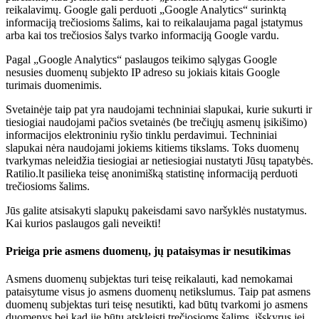
reikalavimų. Google gali perduoti „Google Analytics“ surinktą
informaciją trečiosioms šalims, kai to reikalaujama pagal įstatymus
arba kai tos trečiosios šalys tvarko informaciją Google vardu.
Pagal „Google Analytics“ paslaugos teikimo sąlygas Google
nesusies duomenų subjekto IP adreso su jokiais kitais Google
turimais duomenimis.
Svetainėje taip pat yra naudojami techniniai slapukai, kurie sukurti ir
tiesiogiai naudojami pačios svetainės (be trečiųjų asmenų įsikišimo)
informacijos elektroniniu ryšio tinklu perdavimui. Techniniai
slapukai nėra naudojami jokiems kitiems tikslams. Toks duomenų
tvarkymas neleidžia tiesiogiai ar netiesiogiai nustatyti Jūsų tapatybės.
Ratilio.lt pasilieka teisę anonimišką statistinę informaciją perduoti
trečiosioms šalims.
Jūs galite atsisakyti slapukų pakeisdami savo naršyklės nustatymus.
Kai kurios paslaugos gali neveikti!
Prieiga prie asmens duomenų, jų pataisymas ir nesutikimas
Asmens duomenų subjektas turi teisę reikalauti, kad nemokamai
pataisytume visus jo asmens duomenų netikslumus. Taip pat asmens
duomenų subjektas turi teisę nesutikti, kad būtų tvarkomi jo asmens
duomenys bei kad jie būtų atskleisti trečiosioms šalims, išskyrus jei