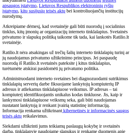
laikydamiesi
Lietuvos Respublikos asmens duomenų teisinės
apsaugos įstatymo
,
Lietuvos Respublikos elektroninių ryšių
įstatymo
,
kitų susijusių teisės aktų
bei kontroliuojančių institucijų
nurodymų.
Atkreipiame dėmesį, kad svetainėje gali būti nuorodų į socialinius
tinklus, kitų įmonių ar organizacijų interneto tinklalapius. Svetainės
privatumo ir slapukų politiką taikome tik tada, kai lankotės Ratilio.lt
svetainėje.
Ratilio.lt nėra atsakingas už trečių šalių interneto tinklalapių turinį ar
jų naudojamus privatumo užtikrinimo principus. Jei paspaudę
nuorodą iš Ratilio.lt svetainės pateksite į kitus tinklalapius,
turėtumėte atskirai pasidomėti jų privatumo politika.
Administruodami interneto svetaines bei diagnozuodami sutrikimus
tinklalapių serverių darbe fiksuojame lankytojų kompiuterių IP
adresus ir atliekamus tinklalapiuose veiksmus. IP adresas – tai
kompiuterį identifikuojantis unikalus kodas tinkluose. Jis, kaip ir
lankymosi tinklalapiuose veiksmų seka, gali būti naudojamas
nustatant lankytoją ir renkant įvairią statistinę informaciją.
Informacija renkama užtikrinant
kibernetinės ir informacinės saugos
teisės aktų
reikalavimus.
Siekdami užtikrinti jums teikiamų paslaugų kokybę ir svetainės
darbą, tinklalapyje naudojame slapukus ir renkame duomenis apie