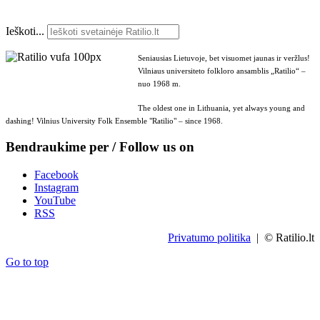
Ieškoti...
Seniausias Lietuvoje, bet visuomet jaunas ir veržlus!
Vilniaus universiteto folkloro ansamblis „Ratilio“ –
nuo 1968 m.
The oldest one in Lithuania, yet always young and
dashing! Vilnius University Folk Ensemble "Ratilio" – since 1968.
Bendraukime per / Follow us on
Facebook
Instagram
YouTube
RSS
Privatumo politika
| © Ratilio.lt
Go to top