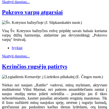
Skaityti daugiau...
Pokrovo varpų atgarsiai
Visą Šv. Kotrynos bažnyčios erdvę pripildę savais balsais kuriama
varpų dūžių harmonija, atidarėme jau devynioliktąjį „Pokrovo
varpų“ festivalį.
Įvykiai
Skaityti daugiau...
Kerinčios rugsėjo patirtys
Niekas nei naujam „Ratilio“ vadovui, mūsų mylimam, aktyviam
multitalentui Viliui Marmai, nei patiems ansambliečiams ramiai į
naujus studijų metus įsilieti neleidžia – prasidėjo jau iš tikro
nebestebinantis, kasmet panašiai atrodantis renginių maratonas. Tik
iš šono nužiūrėti mūsų naujokus spėję, nėrėme į rugsėjo šurmulį,
greičiausiai jau paskutines karštas dienas lydėdami, orų kismą