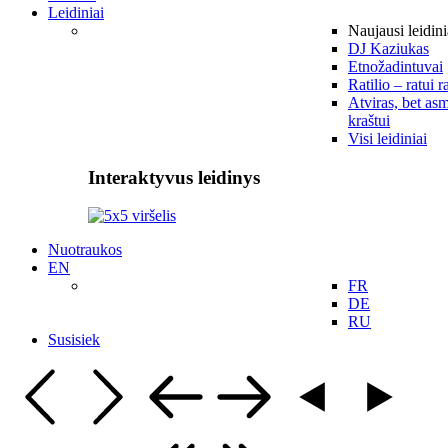
Leidiniai
Naujausi leidini
DJ Kaziukas
Etnožadintuvai
Ratilio – ratui r
Atviras, bet asm
kraštui
Visi leidiniai
Interaktyvus leidinys
Nuotraukos
EN
FR
DE
RU
Susisiek