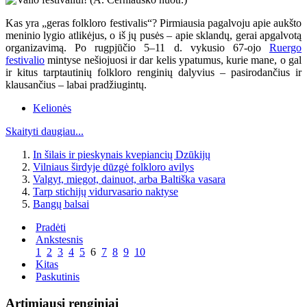
Kas yra „geras folkloro festivalis“? Pirmiausia pagalvoju apie aukšto
meninio lygio atlikėjus, o iš jų pusės – apie sklandų, gerai apgalvotą
organizavimą. Po rugpjūčio 5–11 d. vykusio 67-ojo
Ruergo
festivalio
mintyse nešiojuosi ir dar kelis ypatumus, kurie mane, o gal
ir kitus tarptautinių folkloro renginių dalyvius – pasirodančius ir
klausančius – labai pradžiugintų.
Kelionės
Skaityti daugiau...
In šilais ir pieskynais kvepiancių Dzūkijų
Vilniaus širdyje dūzgė folkloro avilys
Valgyt, miegot, dainuot, arba Baltiška vasara
Tarp stichijų vidurvasario naktyse
Bangų balsai
Pradėti
Ankstesnis
1
2
3
4
5
6
7
8
9
10
Kitas
Paskutinis
Artimiausi renginiai