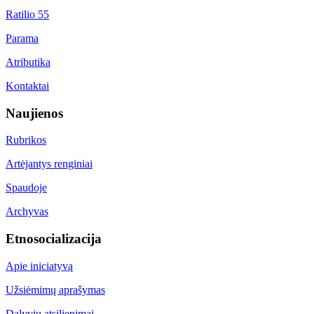
Ratilio 55
Parama
Atributika
Kontaktai
Naujienos
Rubrikos
Artėjantys renginiai
Spaudoje
Archyvas
Etnosocializacija
Apie iniciatyvą
Užsiėmimų aprašymas
Dalyvių atsiliepimai