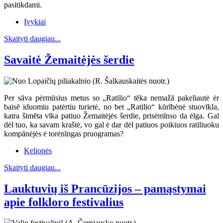
pasitikdami.
Įvykiai
Skaityti daugiau...
Savaitė Žemaitėjės šerdie
Per sāva pėrmūsius metus so „Ratilio“ tēka nemažā pakeliautė ėr
baisē iduomiu patėrtiu turietė, no bet „Ratilio“ kūrībėnė stuovīkla,
katra šimēta vīka patiuo Žemaitėjės šerdie, prisėmīnso da ėlga. Gal
dėl tuo, ka savam kraštė, vo gal ė dar dėl patiuos poikiuos ratiliuoku
kompānėjės ė torėnīngas pruogramas?
Kelionės
Skaityti daugiau...
Lauktuvių iš Prancūzijos – pamąstymai
apie folkloro festivalius