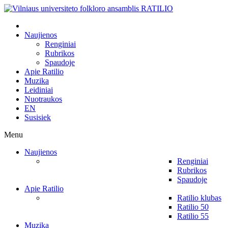
Naujienos
Renginiai
Rubrikos
Spaudoje
Apie Ratilio
Muzika
Leidiniai
Nuotraukos
EN
Susisiek
Menu
Naujienos
Renginiai
Rubrikos
Spaudoje
Apie Ratilio
Ratilio klubas
Ratilio 50
Ratilio 55
Muzika