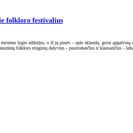
 folkloro festivalius
o meninio lygio atlikėjus, o iš jų pusės – apie sklandų, gerai apgalvo
ptautinių folkloro renginių dalyvius – pasirodančius ir klausančius – lab