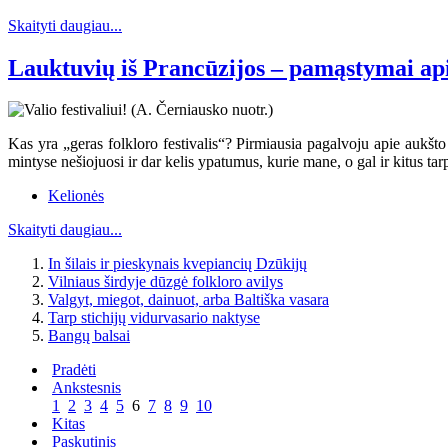
Skaityti daugiau...
Lauktuvių iš Prancūzijos – pamąstymai apie
Kas yra „geras folkloro festivalis“? Pirmiausia pagalvoju apie aukšt
mintyse nešiojuosi ir dar kelis ypatumus, kurie mane, o gal ir kitus tar
Kelionės
Skaityti daugiau...
In šilais ir pieskynais kvepiancių Dzūkijų
Vilniaus širdyje dūzgė folkloro avilys
Valgyt, miegot, dainuot, arba Baltiška vasara
Tarp stichijų vidurvasario naktyse
Bangų balsai
Pradėti
Ankstesnis
1
2
3
4
5
6
7
8
9
10
Kitas
Paskutinis