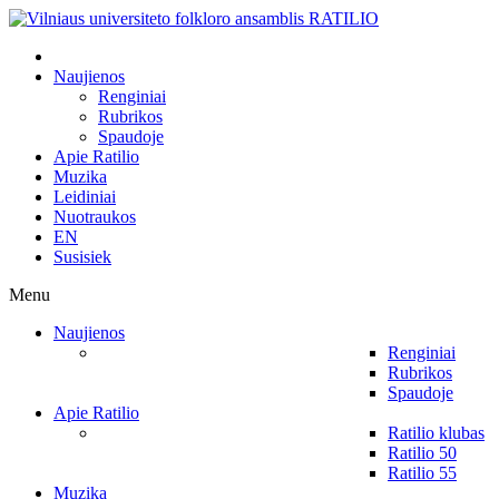
Naujienos
Renginiai
Rubrikos
Spaudoje
Apie Ratilio
Muzika
Leidiniai
Nuotraukos
EN
Susisiek
Menu
Naujienos
Renginiai
Rubrikos
Spaudoje
Apie Ratilio
Ratilio klubas
Ratilio 50
Ratilio 55
Muzika