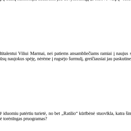
entui Viliui Marmai, nei patiems ansambliečiams ramiai į naujus studi
ūsų naujokus spėję, nėrėme į rugsėjo šurmulį, greičiausiai jau paskutin
iduomiu patėrtiu turietė, no bet „Ratilio“ kūrībėnė stuovīkla, katra ši
s ė torėnīngas pruogramas?