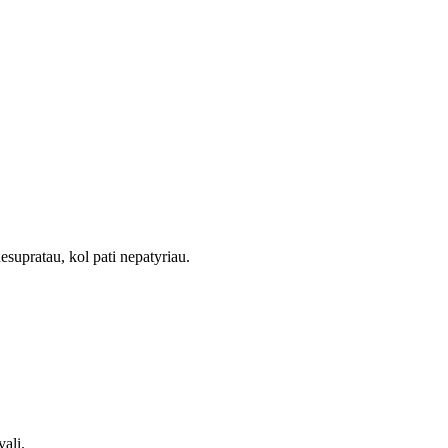
supratau, kol pati nepatyriau.
alį.