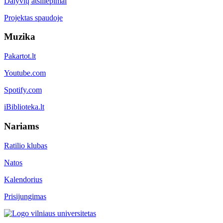
Dalyvių atsiliepimai
Projektas spaudoje
Muzika
Pakartot.lt
Youtube.com
Spotify.com
iBiblioteka.lt
Nariams
Ratilio klubas
Natos
Kalendorius
Prisijungimas