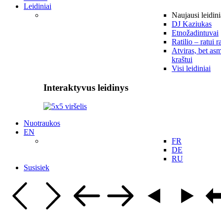
Leidiniai
Naujausi leidini
DJ Kaziukas
Etnožadintuvai
Ratilio – ratui r
Atviras, bet asm
kraštui
Visi leidiniai
Interaktyvus leidinys
Nuotraukos
EN
FR
DE
RU
Susisiek