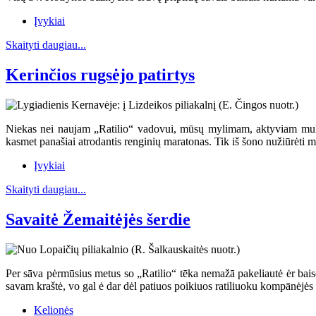
Įvykiai
Skaityti daugiau...
Kerinčios rugsėjo patirtys
Niekas nei naujam „Ratilio“ vadovui, mūsų mylimam, aktyviam multital
kasmet panašiai atrodantis renginių maratonas. Tik iš šono nužiūrėti m
Įvykiai
Skaityti daugiau...
Savaitė Žemaitėjės šerdie
Per sāva pėrmūsius metus so „Ratilio“ tēka nemažā pakeliautė ėr baisē 
savam kraštė, vo gal ė dar dėl patiuos poikiuos ratiliuoku kompānėjė
Kelionės