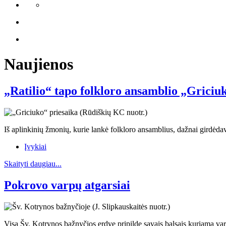
Naujienos
„Ratilio“ tapo folkloro ansamblio „Griciuk
Iš aplinkinių žmonių, kurie lankė folkloro ansamblius, dažnai girdė
Įvykiai
Skaityti daugiau...
Pokrovo varpų atgarsiai
Visą Šv. Kotrynos bažnyčios erdvę pripildę savais balsais kuriama var