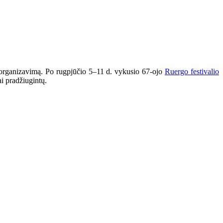
tą organizavimą. Po rugpjūčio 5–11 d. vykusio 67-ojo
Ruergo festivalio
ai pradžiugintų.