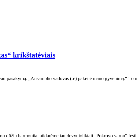
as“ krikštatėviais
davau pasakymą: „Ansamblio vadovas (-ė) pakeitė mano gyvenimą.“ To ne
pų dūžių harmonija, atidarėme jau devynioliktąjį „Pokrovo varpų“ festiv