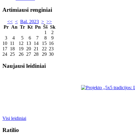
Artimiausi renginiai
<<
<
Bal. 2023
>
>>
Pr
An
Tr
Kt
Pn
Šš
Sk
1
2
3
4
5
6
7
8
9
10
11
12
13
14
15
16
17
18
19
20
21
22
23
24
25
26
27
28
29
30
Naujausi leidiniai
Visi leidiniai
Ratilio