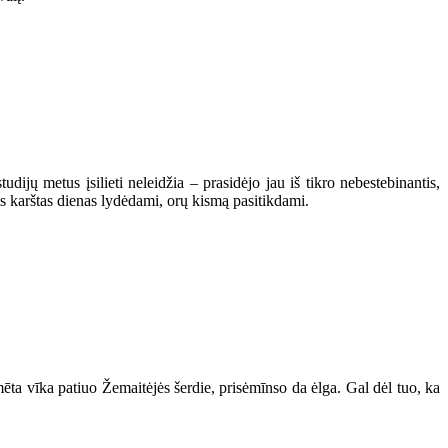
jų metus įsilieti neleidžia – prasidėjo jau iš tikro nebestebinantis,
es karštas dienas lydėdami, orų kismą pasitikdami.
mēta vīka patiuo Žemaitėjės šerdie, prisėmīnso da ėlga. Gal dėl tuo, ka