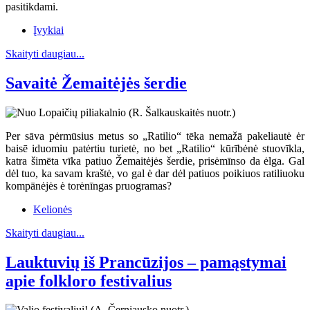
pasitikdami.
Įvykiai
Skaityti daugiau...
Savaitė Žemaitėjės šerdie
Per sāva pėrmūsius metus so „Ratilio“ tēka nemažā pakeliautė ėr
baisē iduomiu patėrtiu turietė, no bet „Ratilio“ kūrībėnė stuovīkla,
katra šimēta vīka patiuo Žemaitėjės šerdie, prisėmīnso da ėlga. Gal
dėl tuo, ka savam kraštė, vo gal ė dar dėl patiuos poikiuos ratiliuoku
kompānėjės ė torėnīngas pruogramas?
Kelionės
Skaityti daugiau...
Lauktuvių iš Prancūzijos – pamąstymai
apie folkloro festivalius