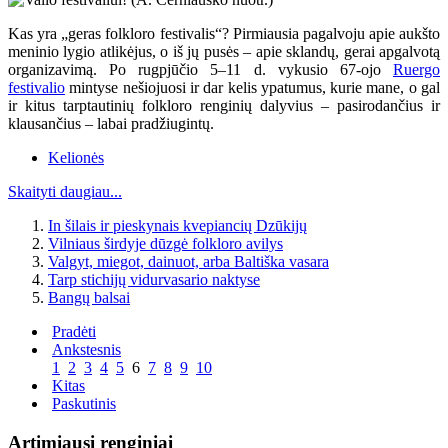
Kas yra „geras folkloro festivalis“? Pirmiausia pagalvoju apie aukšto
meninio lygio atlikėjus, o iš jų pusės – apie sklandų, gerai apgalvotą
organizavimą. Po rugpjūčio 5–11 d. vykusio 67-ojo
Ruergo
festivalio
mintyse nešiojuosi ir dar kelis ypatumus, kurie mane, o gal
ir kitus tarptautinių folkloro renginių dalyvius – pasirodančius ir
klausančius – labai pradžiugintų.
Kelionės
Skaityti daugiau...
In šilais ir pieskynais kvepiancių Dzūkijų
Vilniaus širdyje dūzgė folkloro avilys
Valgyt, miegot, dainuot, arba Baltiška vasara
Tarp stichijų vidurvasario naktyse
Bangų balsai
Pradėti
Ankstesnis
1
2
3
4
5
6
7
8
9
10
Kitas
Paskutinis
Artimiausi renginiai