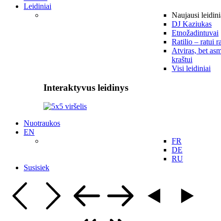
Leidiniai
Naujausi leidini
DJ Kaziukas
Etnožadintuvai
Ratilio – ratui r
Atviras, bet asm
kraštui
Visi leidiniai
Interaktyvus leidinys
Nuotraukos
EN
FR
DE
RU
Susisiek