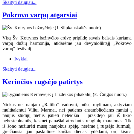
Skaityti daugiau...
Pokrovo varpų atgarsiai
Visą Šv. Kotrynos bažnyčios erdvę pripildę savais balsais kuriama
varpų dūžių harmonija, atidarėme jau devynioliktąjį „Pokrovo
varpų“ festivalį.
Įvykiai
Skaityti daugiau...
Kerinčios rugsėjo patirtys
Niekas nei naujam „Ratilio“ vadovui, mūsų mylimam, aktyviam
multitalentui Viliui Marmai, nei patiems ansambliečiams ramiai į
naujus studijų metus įsilieti neleidžia – prasidėjo jau iš tikro
nebestebinantis, kasmet panašiai atrodantis renginių maratonas. Tik
iš šono nužiūrėti mūsų naujokus spėję, nėrėme į rugsėjo šurmulį,
greičiausiai jau paskutines karštas dienas lydėdami, orų kismą