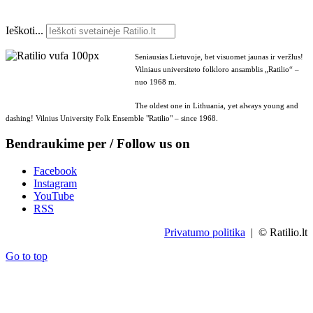
Ieškoti...
Seniausias Lietuvoje, bet visuomet jaunas ir veržlus!
Vilniaus universiteto folkloro ansamblis „Ratilio“ –
nuo 1968 m.
The oldest one in Lithuania, yet always young and
dashing! Vilnius University Folk Ensemble "Ratilio" – since 1968.
Bendraukime per / Follow us on
Facebook
Instagram
YouTube
RSS
Privatumo politika
| © Ratilio.lt
Go to top