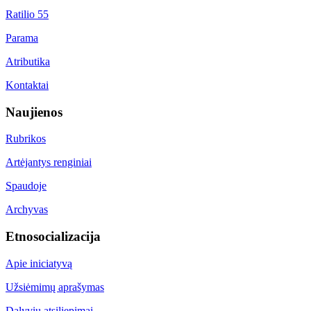
Ratilio 55
Parama
Atributika
Kontaktai
Naujienos
Rubrikos
Artėjantys renginiai
Spaudoje
Archyvas
Etnosocializacija
Apie iniciatyvą
Užsiėmimų aprašymas
Dalyvių atsiliepimai