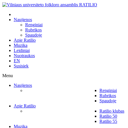
Naujienos
Renginiai
Rubrikos
Spaudoje
Apie Ratilio
Muzika
Leidiniai
Nuotraukos
EN
Susisiek
Menu
Naujienos
Renginiai
Rubrikos
Spaudoje
Apie Ratilio
Ratilio klubas
Ratilio 50
Ratilio 55
Muzika