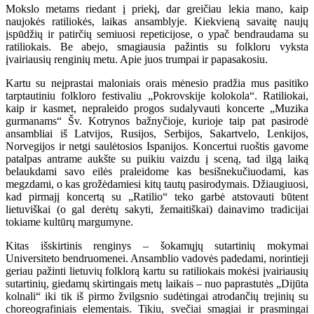
Mokslo metams riedant į priekį, dar greičiau lekia mano, kaip
naujokės ratiliokės, laikas ansamblyje. Kiekvieną savaitę naujų
įspūdžių ir patirčių semiuosi repeticijose, o ypač bendraudama su
ratiliokais. Be abejo, smagiausia pažintis su folkloru vyksta
įvairiausių renginių metu. Apie juos trumpai ir papasakosiu.
Kartu su neįprastai maloniais orais mėnesio pradžia mus pasitiko
tarptautiniu folkloro festivaliu „Pokrovskije kolokola“. Ratiliokai,
kaip ir kasmet, nepraleido progos sudalyvauti koncerte „Muzika
gurmanams“ Šv. Kotrynos bažnyčioje, kurioje taip pat pasirodė
ansambliai iš Latvijos, Rusijos, Serbijos, Sakartvelo, Lenkijos,
Norvegijos ir netgi saulėtosios Ispanijos. Koncertui ruoštis gavome
patalpas antrame aukšte su puikiu vaizdu į sceną, tad ilgą laiką
belaukdami savo eilės praleidome kas besišnekučiuodami, kas
megzdami, o kas grožėdamiesi kitų tautų pasirodymais. Džiaugiuosi,
kad pirmajį koncertą su „Ratilio“ teko garbė atstovauti būtent
lietuviškai (o gal derėtų sakyti, žemaitiškai) dainavimo tradicijai
tokiame kultūrų margumyne.
Kitas išskirtinis renginys – šokamųjų sutartinių mokymai
Universiteto bendruomenei. Ansamblio vadovės padedami, norintieji
geriau pažinti lietuvių folklorą kartu su ratiliokais mokėsi įvairiausių
sutartinių, giedamų skirtingais metų laikais – nuo paprastutės „Dijūta
kolnali“ iki tik iš pirmo žvilgsnio sudėtingai atrodančių trejinių su
choreografiniais elementais. Tikiu, svečiai smagiai ir prasmingai