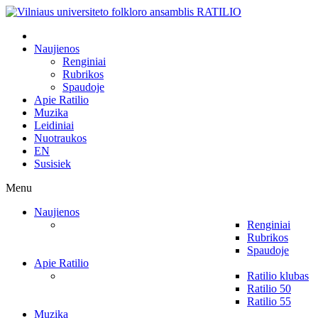
Naujienos
Renginiai
Rubrikos
Spaudoje
Apie Ratilio
Muzika
Leidiniai
Nuotraukos
EN
Susisiek
Menu
Naujienos
Renginiai
Rubrikos
Spaudoje
Apie Ratilio
Ratilio klubas
Ratilio 50
Ratilio 55
Muzika