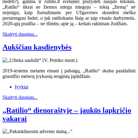
riedėti?), galima ir
ratilio.lt
svetainei pražydėti naujais tekstais.
„Ratilio“ tikrai ne žiemos miegu miegojo – tokią „žiemą“ nė
neįmigsi, kaip žurnalistams per Užgavėnes skundėsi meška
persirengusi Indrė, o juk ratiliokams šiaip ar taip visada darbymetis.
2020-ųjų pradžia – ne išimtis; apie ją – keliais raktiniais žodžiais.
Skaityti daugiau...
Aukščiau kasdienybės
2019-iesiems metams einant į pabaigą, „Ratilio“ skuba pasidalinti
gruodžio mėnesį įvykusių renginių įspūdžiais.
Įvykiai
Skaityti daugiau...
„Ratilio“ dienoraštyje – jaukūs lapkričio
vakarai