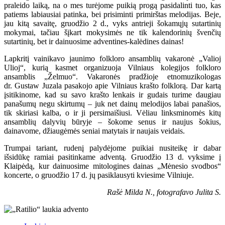
praleido laiką, na o mes turėjome puikią progą pasidalinti tuo, kas
patiems labiausiai patinka, bei prisiminti primirštas melodijas. Beje,
jau kitą savaitę, gruodžio 2 d., vyks antrieji šokamųjų sutartinių
mokymai, tačiau šįkart mokysimės ne tik kalendorinių švenčių
sutartinių, bet ir dainuosime adventines-kalėdines dainas!
Lapkritį vainikavo jaunimo folkloro ansamblių vakaronė „Valioj
Ulioj“, kurią kasmet organizuoja Vilniaus kolegijos folkloro
ansamblis „Želmuo“. Vakaronės pradžioje etnomuzikologas
dr. Gustaw Juzala pasakojo apie Vilniaus krašto folklorą. Dar kartą
įsitikinome, kad su savo krašto lenkais ir gudais turime daugiau
panašumų negu skirtumų – juk net dainų melodijos labai panašios,
tik skiriasi kalba, o ir ji persimaišiusi. Vėliau linksminomės kitų
ansamblių dalyvių būryje – šokome senus ir naujus šokius,
dainavome, džiaugėmės seniai matytais ir naujais veidais.
Trumpai tariant, rudenį palydėjome puikiai nusiteikę ir dabar
išsidūkę ramiai pasitinkame adventą. Gruodžio 13 d. vyksime į
Klaipėdą, kur dainuosime mitologines dainas „Mėnesio svodbos“
koncerte, o gruodžio 17 d. jų pasiklausyti kviesime Vilniuje.
Rašė Milda N., fotografavo Julita S.