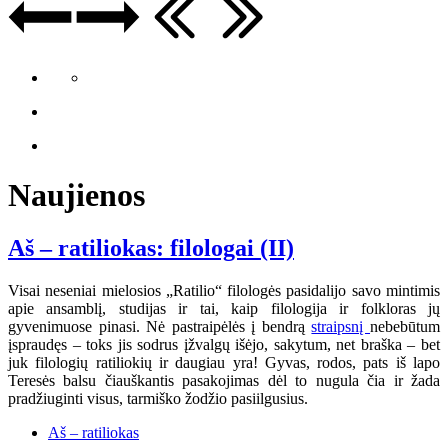
Naujienos
Aš – ratiliokas: filologai (II)
Visai neseniai mielosios „Ratilio“ filologės pasidalijo savo mintimis
apie ansamblį, studijas ir tai, kaip filologija ir folkloras jų
gyvenimuose pinasi. Nė pastraipėlės į bendrą
straipsnį
nebebūtum
įspraudęs – toks jis sodrus įžvalgų išėjo, sakytum, net braška – bet
juk filologių ratiliokių ir daugiau yra! Gyvas, rodos, pats iš lapo
Teresės balsu čiauškantis pasakojimas dėl to nugula čia ir žada
pradžiuginti visus, tarmiško žodžio pasiilgusius.
Aš – ratiliokas