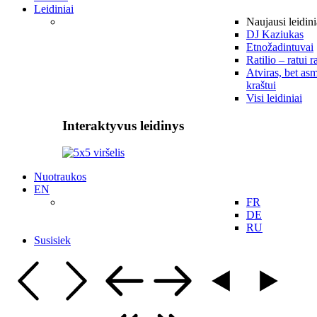
Leidiniai
Naujausi leidini
DJ Kaziukas
Etnožadintuvai
Ratilio – ratui r
Atviras, bet asm
kraštui
Visi leidiniai
Interaktyvus leidinys
Nuotraukos
EN
FR
DE
RU
Susisiek