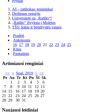
Įvykiai
Aš – ratiliokas: teisininkai
Derlingas rugsėjis
Universitete su „Ratilio“!
„Ratilio“ išvyksta į Molėtus
TŠS: šokių ir bendrystės vasara
Pradėti
Ankstesnis
16
17
18
19
20
21
22
23
24
25
Kitas
Paskutinis
Artimiausi renginiai
<<
<
Spal. 2019
>
>>
Pr
An
Tr
Kt
Pn
Šš
Sk
1
2
3
4
5
6
7
8
9
10
11
12
13
14
15
16
17
18
19
20
21
22
23
24
25
26
27
28
29
30
31
Naujausi leidiniai