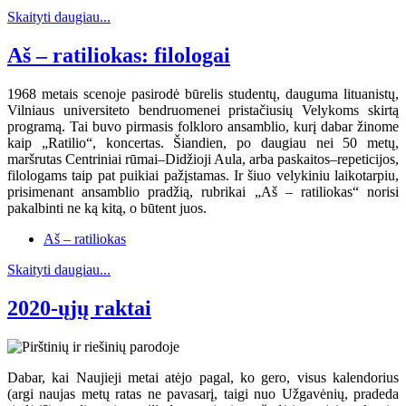
Skaityti daugiau...
Aš – ratiliokas: filologai
1968 metais scenoje pasirodė būrelis studentų, dauguma lituanistų,
Vilniaus universiteto bendruomenei pristačiusių Velykoms skirtą
programą. Tai buvo pirmasis folkloro ansamblio, kurį dabar žinome
kaip „Ratilio“, koncertas. Šiandien, po daugiau nei 50 metų,
maršrutas Centriniai rūmai–Didžioji Aula, arba paskaitos–repeticijos,
filologams taip pat puikiai pažįstamas. Ir šiuo velykiniu laikotarpiu,
prisimenant ansamblio pradžią, rubrikai „Aš – ratiliokas“ norisi
pakalbinti ne ką kitą, o būtent juos.
Aš – ratiliokas
Skaityti daugiau...
2020-ųjų raktai
Dabar, kai Naujieji metai atėjo pagal, ko gero, visus kalendorius
(argi naujas metų ratas ne pavasarį, taigi nuo Užgavėnių, pradeda