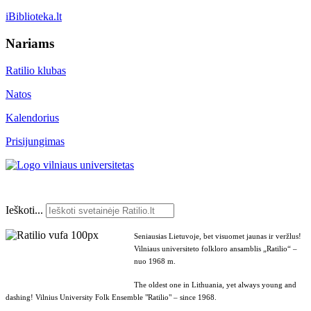
iBiblioteka.lt
Nariams
Ratilio klubas
Natos
Kalendorius
Prisijungimas
Ieškoti...
Seniausias Lietuvoje, bet visuomet jaunas ir veržlus!
Vilniaus universiteto folkloro ansamblis „Ratilio“ –
nuo 1968 m.
The oldest one in Lithuania, yet always young and
dashing! Vilnius University Folk Ensemble "Ratilio" – since 1968.