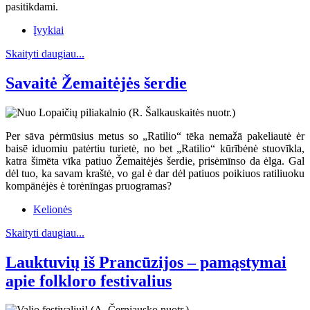
pasitikdami.
Įvykiai
Skaityti daugiau...
Savaitė Žemaitėjės šerdie
Per sāva pėrmūsius metus so „Ratilio“ tēka nemažā pakeliautė ėr
baisē iduomiu patėrtiu turietė, no bet „Ratilio“ kūrībėnė stuovīkla,
katra šimēta vīka patiuo Žemaitėjės šerdie, prisėmīnso da ėlga. Gal
dėl tuo, ka savam kraštė, vo gal ė dar dėl patiuos poikiuos ratiliuoku
kompānėjės ė torėnīngas pruogramas?
Kelionės
Skaityti daugiau...
Lauktuvių iš Prancūzijos – pamąstymai
apie folkloro festivalius