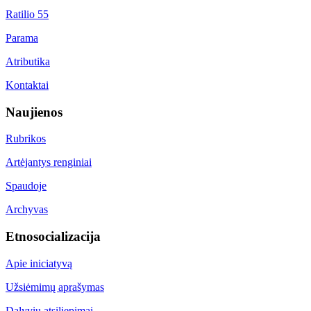
Ratilio 55
Parama
Atributika
Kontaktai
Naujienos
Rubrikos
Artėjantys renginiai
Spaudoje
Archyvas
Etnosocializacija
Apie iniciatyvą
Užsiėmimų aprašymas
Dalyvių atsiliepimai