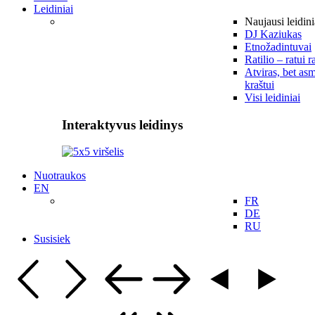
Leidiniai
Naujausi leidini
DJ Kaziukas
Etnožadintuvai
Ratilio – ratui r
Atviras, bet asm
kraštui
Visi leidiniai
Interaktyvus leidinys
Nuotraukos
EN
FR
DE
RU
Susisiek