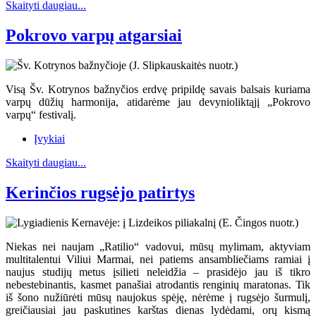
Skaityti daugiau...
Pokrovo varpų atgarsiai
Visą Šv. Kotrynos bažnyčios erdvę pripildę savais balsais kuriama
varpų dūžių harmonija, atidarėme jau devynioliktąjį „Pokrovo
varpų“ festivalį.
Įvykiai
Skaityti daugiau...
Kerinčios rugsėjo patirtys
Niekas nei naujam „Ratilio“ vadovui, mūsų mylimam, aktyviam
multitalentui Viliui Marmai, nei patiems ansambliečiams ramiai į
naujus studijų metus įsilieti neleidžia – prasidėjo jau iš tikro
nebestebinantis, kasmet panašiai atrodantis renginių maratonas. Tik
iš šono nužiūrėti mūsų naujokus spėję, nėrėme į rugsėjo šurmulį,
greičiausiai jau paskutines karštas dienas lydėdami, orų kismą