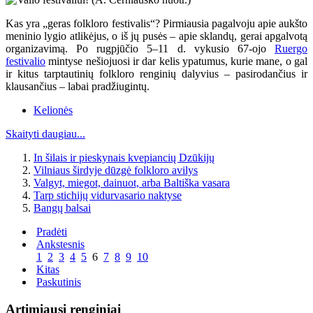
Kas yra „geras folkloro festivalis“? Pirmiausia pagalvoju apie aukšto
meninio lygio atlikėjus, o iš jų pusės – apie sklandų, gerai apgalvotą
organizavimą. Po rugpjūčio 5–11 d. vykusio 67-ojo
Ruergo
festivalio
mintyse nešiojuosi ir dar kelis ypatumus, kurie mane, o gal
ir kitus tarptautinių folkloro renginių dalyvius – pasirodančius ir
klausančius – labai pradžiugintų.
Kelionės
Skaityti daugiau...
In šilais ir pieskynais kvepiancių Dzūkijų
Vilniaus širdyje dūzgė folkloro avilys
Valgyt, miegot, dainuot, arba Baltiška vasara
Tarp stichijų vidurvasario naktyse
Bangų balsai
Pradėti
Ankstesnis
1
2
3
4
5
6
7
8
9
10
Kitas
Paskutinis
Artimiausi renginiai