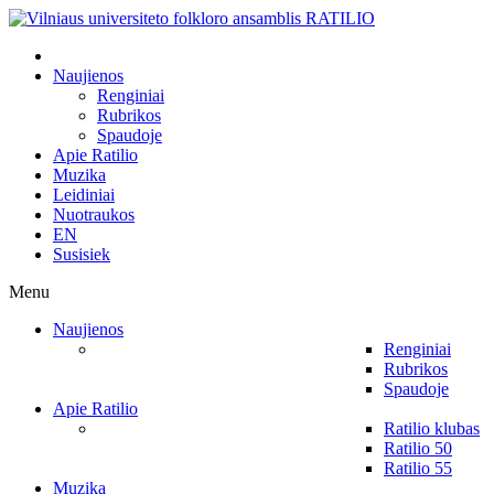
Naujienos
Renginiai
Rubrikos
Spaudoje
Apie Ratilio
Muzika
Leidiniai
Nuotraukos
EN
Susisiek
Menu
Naujienos
Renginiai
Rubrikos
Spaudoje
Apie Ratilio
Ratilio klubas
Ratilio 50
Ratilio 55
Muzika