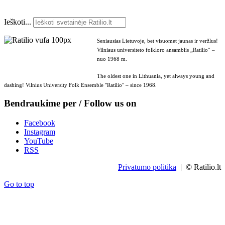
Ieškoti...
Seniausias Lietuvoje, bet visuomet jaunas ir veržlus!
Vilniaus universiteto folkloro ansamblis „Ratilio“ –
nuo 1968 m.
The oldest one in Lithuania, yet always young and
dashing! Vilnius University Folk Ensemble "Ratilio" – since 1968.
Bendraukime per / Follow us on
Facebook
Instagram
YouTube
RSS
Privatumo politika
| © Ratilio.lt
Go to top