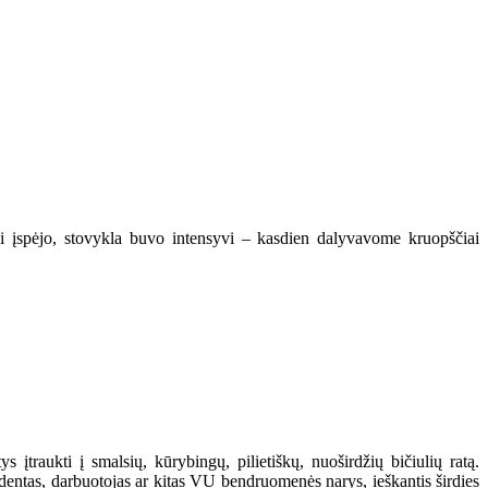
kai įspėjo, stovykla buvo intensyvi – kasdien dalyvavome kruopščiai
 įtraukti į smalsių, kūrybingų, pilietiškų, nuoširdžių bičiulių ratą.
studentas, darbuotojas ar kitas VU bendruomenės narys, ieškantis širdies