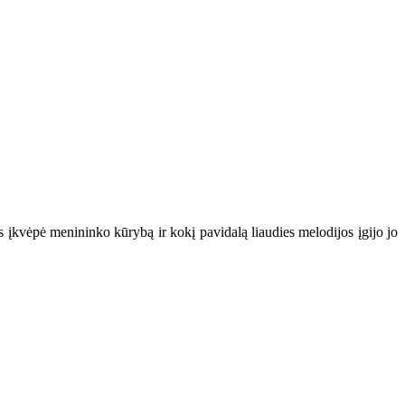
 įkvėpė menininko kūrybą ir kokį pavidalą liaudies melodijos įgijo jo