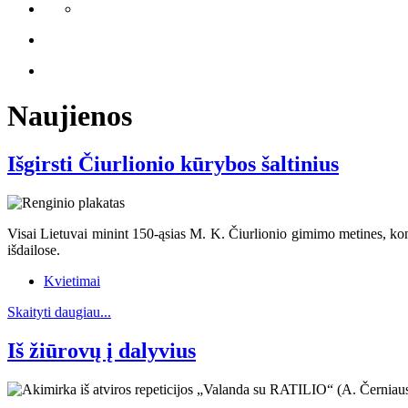
Naujienos
Išgirsti Čiurlionio kūrybos šaltinius
Visai Lietuvai minint 150-ąsias M. K. Čiurlionio gimimo metines, kon
išdailose.
Kvietimai
Skaityti daugiau...
Iš žiūrovų į dalyvius