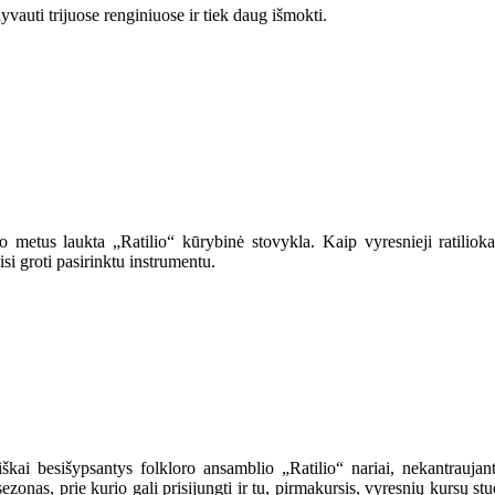
yvauti trijuose renginiuose ir tiek daug išmokti.
o metus laukta „Ratilio“ kūrybinė stovykla. Kaip vyresnieji ratilio
i groti pasirinktu instrumentu.
kai besišypsantys folkloro ansamblio „Ratilio“ nariai, nekantraujantys
sezonas, prie kurio gali prisijungti ir tu, pirmakursis, vyresnių kursų 