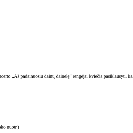
certo „Aš padainuosiu dainų dainelę“ rengėjai kviečia pasiklausyti, kas