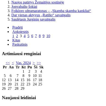
Naujos patirtys Žemaitijos sostinėje
Jonvabalių šokiai
Folkloro ultramaratonas – „Skamba skamba kankliai“
Dar vienas aktyvus „Ratilio“ savaitgalis
Saulėtasis Jurginių savaitgalis
Pradėti
Ankstesnis
1
2
3
4
5
6
7
8
9
10
Kitas
Paskutinis
Artimiausi renginiai
<<
<
Vas. 2024
>
>>
Pr
An
Tr
Kt
Pn
Šš
Sk
1
2
3
4
5
6
7
8
9
10
11
12
13
14
15
16
17
18
19
20
21
22
23
24
25
26
27
28
29
Naujausi leidiniai