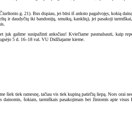
iurlionio g. 21). Bus drąsiau, jei būsi iš anksto pagalvojęs, kokią dain
ių ir daudyčių iki bandonijų, smuikų, kanklių), jei pasakoji tarmiškai,
is.
et juk galime susipažinti anksčiau! Kviečiame pasmalsauti, kaip repe
ugsėjo 5 d. 16–18 val. VU Didžiajame kieme.
jome šiek tiek ramesnę, tačiau vis tiek kupiną patirčių liepą. Nors orai 
s dainomis, šokiais, tarmiškais pasakojimais bei žiniomis apie visu