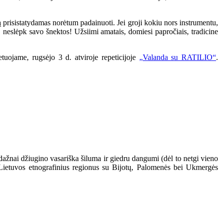
ą prisistatydamas norėtum padainuoti. Jei groji kokiu nors instrumentu,
 neslėpk savo šnektos! Užsiimi amatais, domiesi papročiais, tradicine
tuojame, rugsėjo 3 d. atviroje repeticijoje
„Valanda su RATILIO“
.
nedažnai džiugino vasariška šiluma ir giedru dangumi (dėl to netgi vieno
s Lietuvos etnografinius regionus su Bijotų, Palomenės bei Ukmergės