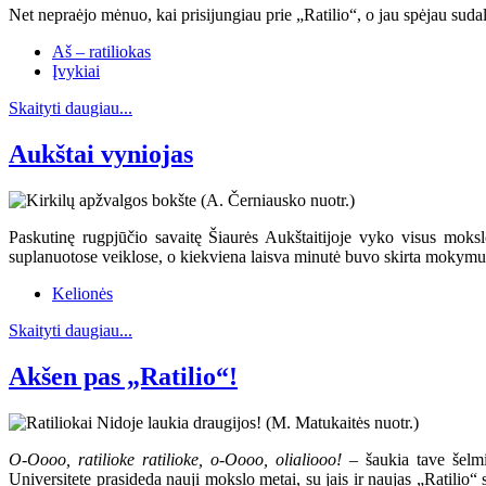
Net nepraėjo mėnuo, kai prisijungiau prie „Ratilio“, o jau spėjau sudal
Aš – ratiliokas
Įvykiai
Skaityti daugiau...
Aukštai vyniojas
Paskutinę rugpjūčio savaitę Šiaurės Aukštaitijoje vyko visus moksl
suplanuotose veiklose, o kiekviena laisva minutė buvo skirta mokymuis
Kelionės
Skaityti daugiau...
Akšen pas „Ratilio“!
O-Oooo, ratilioke ratilioke, o-Oooo, olialiooo!
– šaukia tave šelmiš
Universitete prasideda nauji mokslo metai, su jais ir naujas „Ratilio“ 