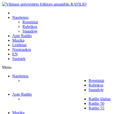
Naujienos
Renginiai
Rubrikos
Spaudoje
Apie Ratilio
Muzika
Leidiniai
Nuotraukos
EN
Susisiek
Menu
Naujienos
Renginiai
Rubrikos
Spaudoje
Apie Ratilio
Ratilio klubas
Ratilio 50
Ratilio 55
Muzika