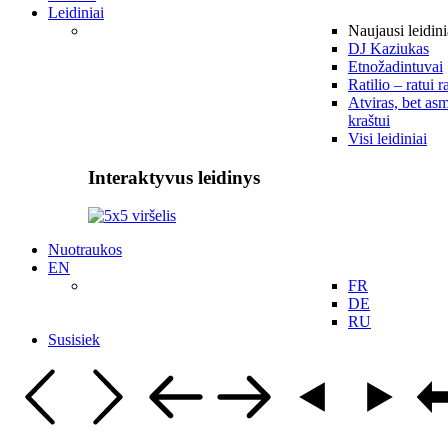
Leidiniai
Naujausi leidini
DJ Kaziukas
Etnožadintuvai
Ratilio – ratui r
Atviras, bet asm
kraštui
Visi leidiniai
Interaktyvus leidinys
Nuotraukos
EN
FR
DE
RU
Susisiek