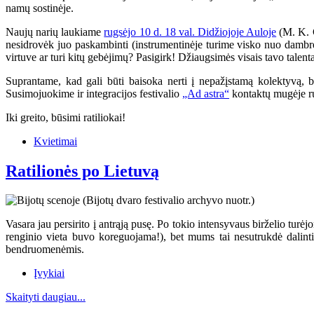
namų sostinėje.
Naujų narių laukiame
rugsėjo 10 d. 18 val. Didžiojoje Auloje
(M. K. Č
nesidrovėk juo paskambinti (instrumentinėje turime visko nuo dambrel
virtuve ar turi kitų gebėjimų? Pasigirk! Džiaugsimės visais tavo talenta
Suprantame, kad gali būti baisoka nerti į nepažįstamą kolektyvą, b
Susimojuokime ir integracijos festivalio
„Ad astra“
kontaktų mugėje r
Iki greito, būsimi ratiliokai!
Kvietimai
Ratilionės po Lietuvą
Vasara jau persirito į antrąją pusę. Po tokio intensyvaus birželio turė
renginio vieta buvo koreguojama!), bet mums tai nesutrukdė dalinti
bendruomenėmis.
Įvykiai
Skaityti daugiau...