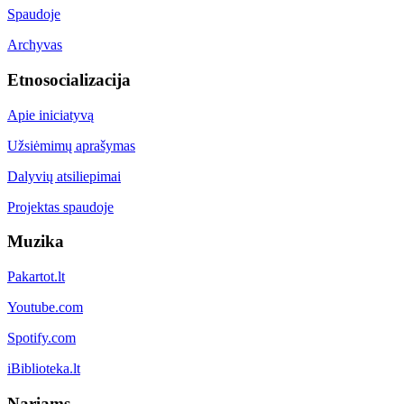
Spaudoje
Archyvas
Etnosocializacija
Apie iniciatyvą
Užsiėmimų aprašymas
Dalyvių atsiliepimai
Projektas spaudoje
Muzika
Pakartot.lt
Youtube.com
Spotify.com
iBiblioteka.lt
Nariams