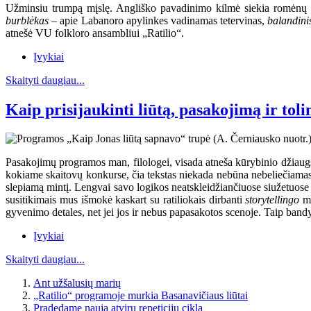
Užminsiu trumpą mįslę. Angliško pavadinimo kilmė siekia romėnų mi
burblėkas
– apie Labanoro apylinkes vadinamas tetervinas,
balandin
atnešė VU folkloro ansambliui „Ratilio“.
Įvykiai
Skaityti daugiau...
Kaip prisijaukinti liūtą, pasakojimą ir toli
Pasakojimų programos man, filologei, visada atneša kūrybinio džiaugs
kokiame skaitovų konkurse, čia tekstas niekada nebūna nebeliečiamas 
slepiamą mintį. Lengvai savo logikos neatskleidžiančiuose siužetuose ten
susitikimais mus išmokė kaskart su ratiliokais dirbanti
storytellingo
mo
gyvenimo detales, net jei jos ir nebus papasakotos scenoje. Taip bandy
Įvykiai
Skaityti daugiau...
Ant užšalusių marių
„Ratilio“ programoje murkia Basanavičiaus liūtai
Pradedame naują atvirų repeticijų ciklą