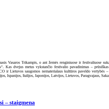
is Vasaros Trikampis, o ant žemės renginiuose ir festivaliuose sukasi
s“. Kas dvejus metus vykstančio festivalio pavadinimas – prūsiškas žo
O ir Lietuvos saugomos nematerialaus kultūros paveldo vertybės – vi
os, Ispanijos, Italijos, Japonijos, Latvijos, Lietuvos, Paragvajaus, Saka
i – staigmena