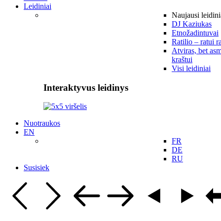
Leidiniai
Naujausi leidini
DJ Kaziukas
Etnožadintuvai
Ratilio – ratui r
Atviras, bet asm
kraštui
Visi leidiniai
Interaktyvus leidinys
Nuotraukos
EN
FR
DE
RU
Susisiek