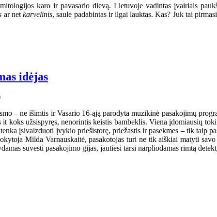
tologijos karo ir pavasario dievą. Lietuvoje vadintas įvairiais pau
is
ar net
karvelinis
, saule padabintas ir ilgai lauktas. Kas? Juk tai pir
mas idėjas
mo – ne išimtis ir Vasario 16-ąją parodyta muzikinė pasakojimų programa
it koks užsispyręs, nenorintis keistis bambeklis. Viena įdomiausių toki
ka įsivaizduoti įvykio priešistorę, priežastis ir pasekmes – tik taip pasa
kytoja Milda Varnauskaitė, pasakotojas turi ne tik aiškiai matyti savo i
damas suvesti pasakojimo gijas, jautiesi tarsi narpliodamas rimtą detek