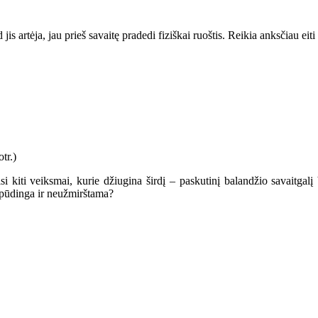
s artėja, jau prieš savaitę pradedi fiziškai ruoštis. Reikia anksčiau eiti 
i kiti veiksmai, kurie džiugina širdį – paskutinį balandžio savaitgal
įspūdinga ir neužmirštama?