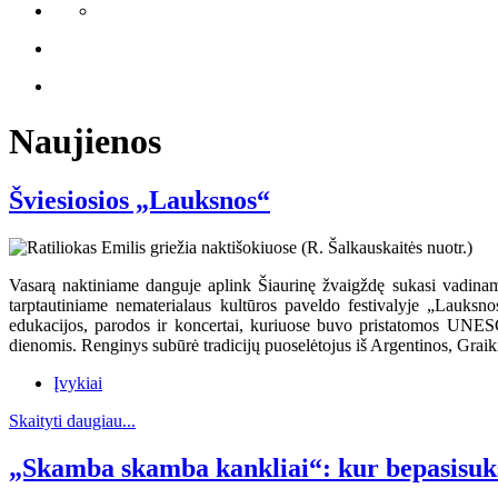
Naujienos
Šviesiosios „Lauksnos“
Vasarą naktiniame danguje aplink Šiaurinę žvaigždę sukasi vadinamas
tarptautiniame nematerialaus kultūros paveldo festivalyje „Lauksno
edukacijos, parodos ir koncertai, kuriuose buvo pristatomos UNESC
dienomis. Renginys subūrė tradicijų puoselėtojus iš Argentinos, Graikij
Įvykiai
Skaityti daugiau...
„Skamba skamba kankliai“: kur bepasisuks