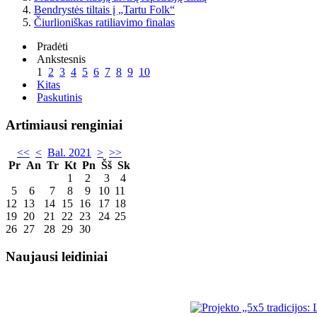
Bendrystės tiltais į „Tartu Folk“
Čiurlioniškas ratiliavimo finalas
Pradėti
Ankstesnis
1
2
3
4
5
6
7
8
9
10
Kitas
Paskutinis
Artimiausi renginiai
<<
<
Bal. 2021
>
>>
Pr
An
Tr
Kt
Pn
Šš
Sk
1
2
3
4
5
6
7
8
9
10
11
12
13
14
15
16
17
18
19
20
21
22
23
24
25
26
27
28
29
30
Naujausi leidiniai