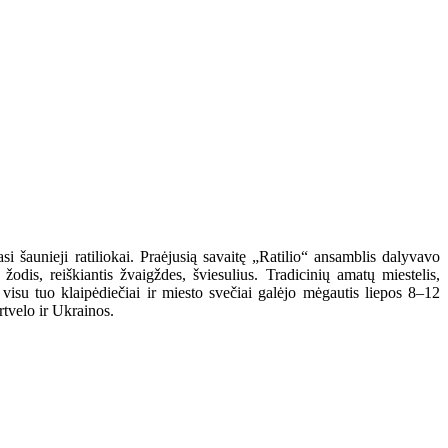
 šaunieji ratiliokai. Praėjusią savaitę „Ratilio“ ansamblis dalyvavo
dis, reiškiantis žvaigždes, šviesulius. Tradicinių amatų miestelis,
su tuo klaipėdiečiai ir miesto svečiai galėjo mėgautis liepos 8–12
rtvelo ir Ukrainos.