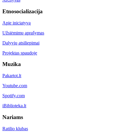
Etnosocializacija
Apie iniciatyvą
Užsiėmimų aprašymas
Dalyvių atsiliepimai
Projektas spaudoje
Muzika
Pakartot.lt
Youtube.com
Spotify.com
iBiblioteka.lt
Nariams
Ratilio klubas