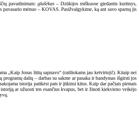
kščių pavadinimais:
glušėkas
– Dzūkijos miškuose giedantis kurtinys,
masis pavasario mėnuo – KOVAS. Pasižvalgykime, ką ant savo sparnų jis
 „Kaip Jonas liūtą sapnavo“ (ratiliokams jau ketvirtoji!). Kitaip nei
ų programų dalių – darbas su sakme ar pasaka ir bandymas išgirsti jos
kojama istorija patikėsi pats ir įtikinsi kitus. Kaip dar pačiais pirmais
storiją ar užuosti ten esančius kvapus, bet ir žinoti kiekvieno veikėjo
tyvą.