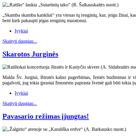
„Skamba skamba kankliai“ yra vienas tų renginių, kur, jeigu žinai, kad ji
bent kiek pakaupti jėgas renginių maratonui.
Įvykiai
Skaityti daugiau...
Skarotos Jurginės
Malda Šv. Jurgiui, Birutės kalno pagerbimas, žemės budinimas ir vis
pagalvoti, jog tokia įprastai žmonėms paprasta šventė gali būti tokia 
Įvykiai
Skaityti daugiau...
Pavasario režimas įjungtas!