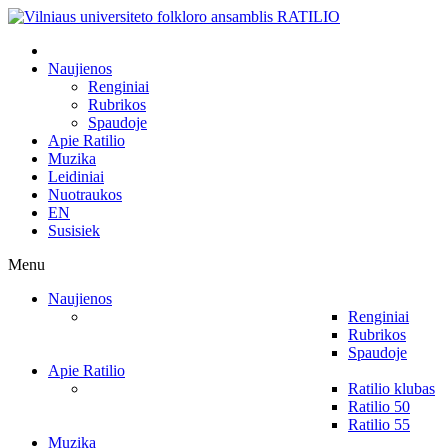
Naujienos
Renginiai
Rubrikos
Spaudoje
Apie Ratilio
Muzika
Leidiniai
Nuotraukos
EN
Susisiek
Menu
Naujienos
Renginiai
Rubrikos
Spaudoje
Apie Ratilio
Ratilio klubas
Ratilio 50
Ratilio 55
Muzika