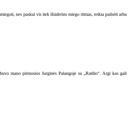
miegoti, nes paskui vis tiek išsiderins miego ritmas, reikia pailsėti arba
į buvo mano pirmosios Jurginės Palangoje su „Ratilio“. Argi kas gali