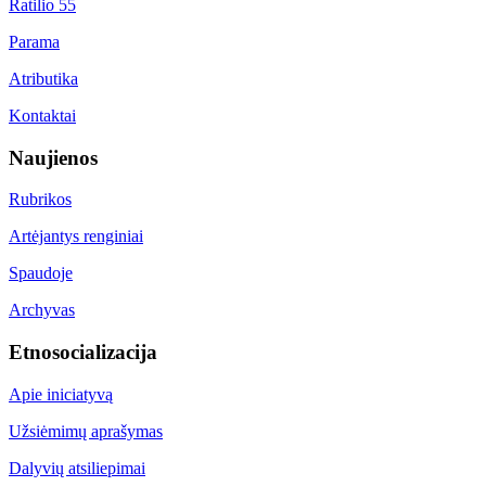
Ratilio 55
Parama
Atributika
Kontaktai
Naujienos
Rubrikos
Artėjantys renginiai
Spaudoje
Archyvas
Etnosocializacija
Apie iniciatyvą
Užsiėmimų aprašymas
Dalyvių atsiliepimai