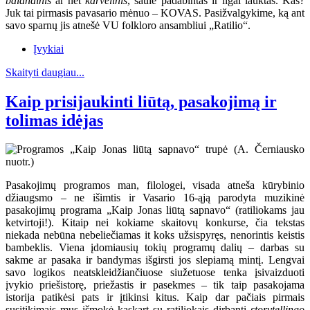
balandinis
ar net
karvelinis
, saule padabintas ir ilgai lauktas. Kas?
Juk tai pirmasis pavasario mėnuo – KOVAS. Pasižvalgykime, ką ant
savo sparnų jis atnešė VU folkloro ansambliui „Ratilio“.
Įvykiai
Skaityti daugiau...
Kaip prisijaukinti liūtą, pasakojimą ir
tolimas idėjas
Pasakojimų programos man, filologei, visada atneša kūrybinio
džiaugsmo – ne išimtis ir Vasario 16-ąją parodyta muzikinė
pasakojimų programa „Kaip Jonas liūtą sapnavo“ (ratiliokams jau
ketvirtoji!). Kitaip nei kokiame skaitovų konkurse, čia tekstas
niekada nebūna nebeliečiamas it koks užsispyręs, nenorintis keistis
bambeklis. Viena įdomiausių tokių programų dalių – darbas su
sakme ar pasaka ir bandymas išgirsti jos slepiamą mintį. Lengvai
savo logikos neatskleidžiančiuose siužetuose tenka įsivaizduoti
įvykio priešistorę, priežastis ir pasekmes – tik taip pasakojama
istorija patikėsi pats ir įtikinsi kitus. Kaip dar pačiais pirmais
susitikimais mus išmokė kaskart su ratiliokais dirbanti
storytellingo