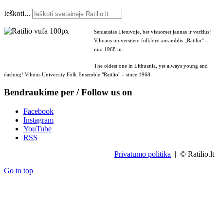
Ieškoti...
Seniausias Lietuvoje, bet visuomet jaunas ir veržlus!
Vilniaus universiteto folkloro ansamblis „Ratilio“ –
nuo 1968 m.
The oldest one in Lithuania, yet always young and
dashing! Vilnius University Folk Ensemble "Ratilio" – since 1968.
Bendraukime per / Follow us on
Facebook
Instagram
YouTube
RSS
Privatumo politika
| © Ratilio.lt
Go to top