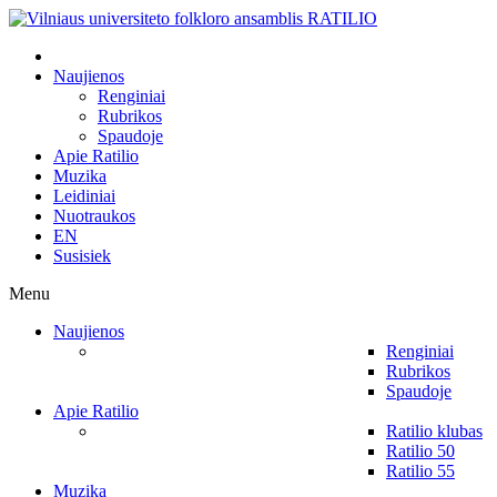
Naujienos
Renginiai
Rubrikos
Spaudoje
Apie Ratilio
Muzika
Leidiniai
Nuotraukos
EN
Susisiek
Menu
Naujienos
Renginiai
Rubrikos
Spaudoje
Apie Ratilio
Ratilio klubas
Ratilio 50
Ratilio 55
Muzika