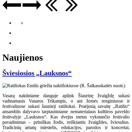
Naujienos
Šviesiosios „Lauksnos“
Vasarą naktiniame danguje aplink Šiaurinę žvaigždę sukasi
vadinamasis Vasaros Trikampis, o ant žemės renginiuose ir
festivaliuose sukasi šaunieji ratiliokai. Praėjusią savaitę „Ratilio“
ansamblis dalyvavo tarptautiniame nematerialaus kultūros paveldo
festivalyje „Lauksnos“. Kas dvejus metus vykstančio festivalio
pavadinimas – prūsiškas žodis, reiškiantis žvaigždes, šviesulius.
Tradicinių amatų miestelis, edukacijos, parodos ir koncertai,