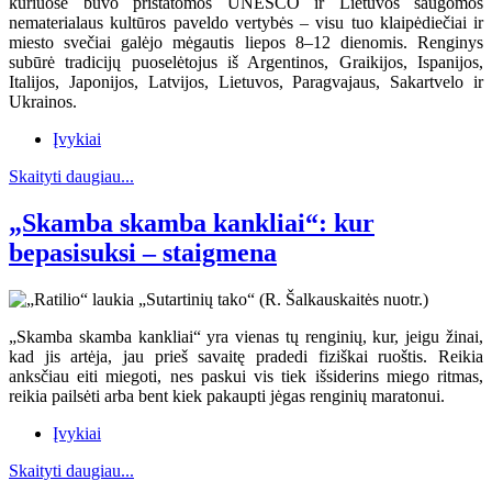
kuriuose buvo pristatomos UNESCO ir Lietuvos saugomos
nematerialaus kultūros paveldo vertybės – visu tuo klaipėdiečiai ir
miesto svečiai galėjo mėgautis liepos 8–12 dienomis. Renginys
subūrė tradicijų puoselėtojus iš Argentinos, Graikijos, Ispanijos,
Italijos, Japonijos, Latvijos, Lietuvos, Paragvajaus, Sakartvelo ir
Ukrainos.
Įvykiai
Skaityti daugiau...
„Skamba skamba kankliai“: kur
bepasisuksi – staigmena
„Skamba skamba kankliai“ yra vienas tų renginių, kur, jeigu žinai,
kad jis artėja, jau prieš savaitę pradedi fiziškai ruoštis. Reikia
anksčiau eiti miegoti, nes paskui vis tiek išsiderins miego ritmas,
reikia pailsėti arba bent kiek pakaupti jėgas renginių maratonui.
Įvykiai
Skaityti daugiau...