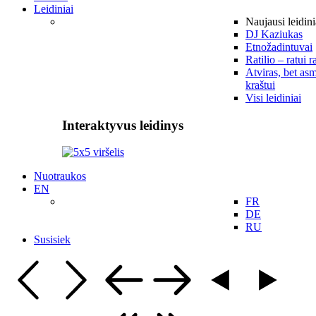
Leidiniai
Naujausi leidini
DJ Kaziukas
Etnožadintuvai
Ratilio – ratui r
Atviras, bet asm
kraštui
Visi leidiniai
Interaktyvus leidinys
Nuotraukos
EN
FR
DE
RU
Susisiek