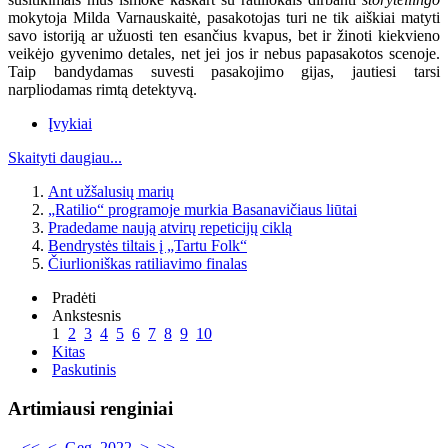
mokytoja Milda Varnauskaitė, pasakotojas turi ne tik aiškiai matyti
savo istoriją ar užuosti ten esančius kvapus, bet ir žinoti kiekvieno
veikėjo gyvenimo detales, net jei jos ir nebus papasakotos scenoje.
Taip bandydamas suvesti pasakojimo gijas, jautiesi tarsi
narpliodamas rimtą detektyvą.
Įvykiai
Skaityti daugiau...
Ant užšalusių marių
„Ratilio“ programoje murkia Basanavičiaus liūtai
Pradedame naują atvirų repeticijų ciklą
Bendrystės tiltais į „Tartu Folk“
Čiurlioniškas ratiliavimo finalas
Pradėti
Ankstesnis
1
2
3
4
5
6
7
8
9
10
Kitas
Paskutinis
Artimiausi renginiai
<<
<
Geg. 2022
>
>>