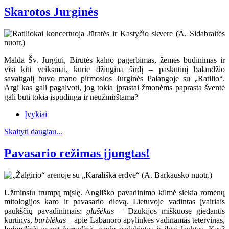
Skarotos Jurginės
Malda Šv. Jurgiui, Birutės kalno pagerbimas, žemės budinimas ir
visi kiti veiksmai, kurie džiugina širdį – paskutinį balandžio
savaitgalį buvo mano pirmosios Jurginės Palangoje su „Ratilio“.
Argi kas gali pagalvoti, jog tokia įprastai žmonėms paprasta šventė
gali būti tokia įspūdinga ir neužmirštama?
Įvykiai
Skaityti daugiau...
Pavasario režimas įjungtas!
Užminsiu trumpą mįslę. Angliško pavadinimo kilmė siekia romėnų
mitologijos karo ir pavasario dievą. Lietuvoje vadintas įvairiais
paukščių pavadinimais:
glušėkas
– Dzūkijos miškuose giedantis
kurtinys,
burblėkas
– apie Labanoro apylinkes vadinamas tetervinas,