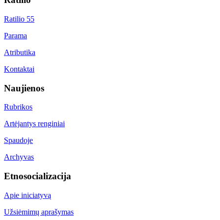
Ratilio 55
Parama
Atributika
Kontaktai
Naujienos
Rubrikos
Artėjantys renginiai
Spaudoje
Archyvas
Etnosocializacija
Apie iniciatyvą
Užsiėmimų aprašymas