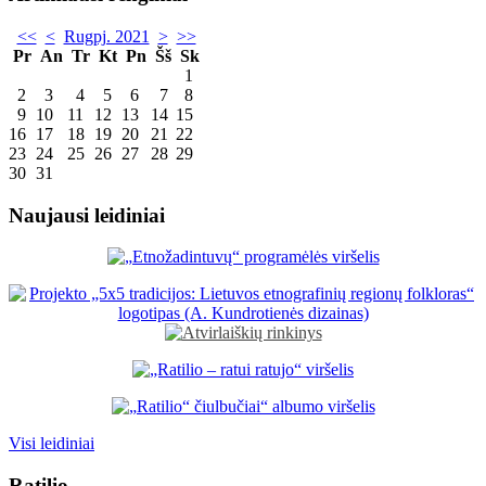
<<
<
Rugpj. 2021
>
>>
Pr
An
Tr
Kt
Pn
Šš
Sk
1
2
3
4
5
6
7
8
9
10
11
12
13
14
15
16
17
18
19
20
21
22
23
24
25
26
27
28
29
30
31
Naujausi leidiniai
Visi leidiniai
Ratilio