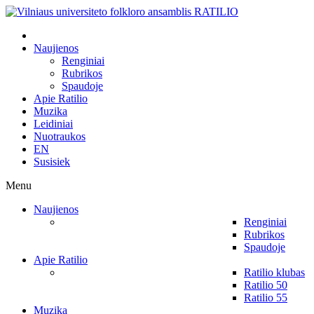
Naujienos
Renginiai
Rubrikos
Spaudoje
Apie Ratilio
Muzika
Leidiniai
Nuotraukos
EN
Susisiek
Menu
Naujienos
Renginiai
Rubrikos
Spaudoje
Apie Ratilio
Ratilio klubas
Ratilio 50
Ratilio 55
Muzika