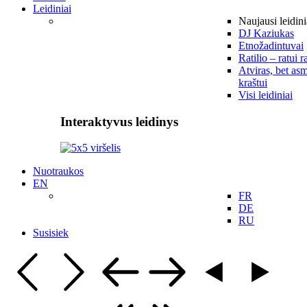
Leidiniai
Naujausi leidini
DJ Kaziukas
Etnožadintuvai
Ratilio – ratui r
Atviras, bet asm
kraštui
Visi leidiniai
Interaktyvus leidinys
Nuotraukos
EN
FR
DE
RU
Susisiek