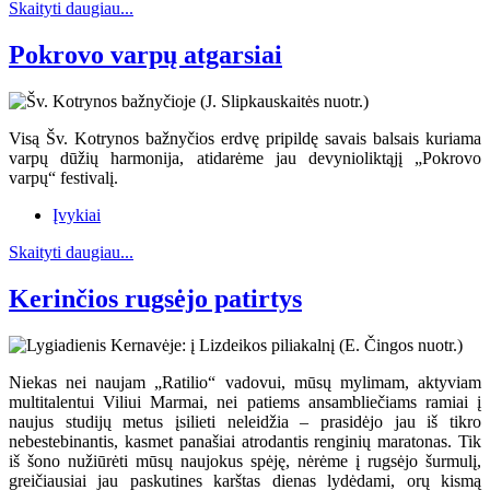
Skaityti daugiau...
Pokrovo varpų atgarsiai
Visą Šv. Kotrynos bažnyčios erdvę pripildę savais balsais kuriama
varpų dūžių harmonija, atidarėme jau devynioliktąjį „Pokrovo
varpų“ festivalį.
Įvykiai
Skaityti daugiau...
Kerinčios rugsėjo patirtys
Niekas nei naujam „Ratilio“ vadovui, mūsų mylimam, aktyviam
multitalentui Viliui Marmai, nei patiems ansambliečiams ramiai į
naujus studijų metus įsilieti neleidžia – prasidėjo jau iš tikro
nebestebinantis, kasmet panašiai atrodantis renginių maratonas. Tik
iš šono nužiūrėti mūsų naujokus spėję, nėrėme į rugsėjo šurmulį,
greičiausiai jau paskutines karštas dienas lydėdami, orų kismą