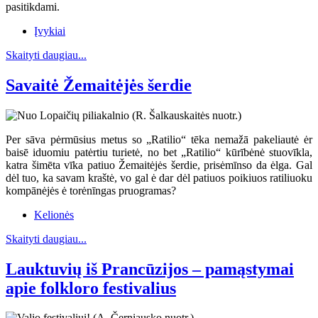
pasitikdami.
Įvykiai
Skaityti daugiau...
Savaitė Žemaitėjės šerdie
Per sāva pėrmūsius metus so „Ratilio“ tēka nemažā pakeliautė ėr
baisē iduomiu patėrtiu turietė, no bet „Ratilio“ kūrībėnė stuovīkla,
katra šimēta vīka patiuo Žemaitėjės šerdie, prisėmīnso da ėlga. Gal
dėl tuo, ka savam kraštė, vo gal ė dar dėl patiuos poikiuos ratiliuoku
kompānėjės ė torėnīngas pruogramas?
Kelionės
Skaityti daugiau...
Lauktuvių iš Prancūzijos – pamąstymai
apie folkloro festivalius