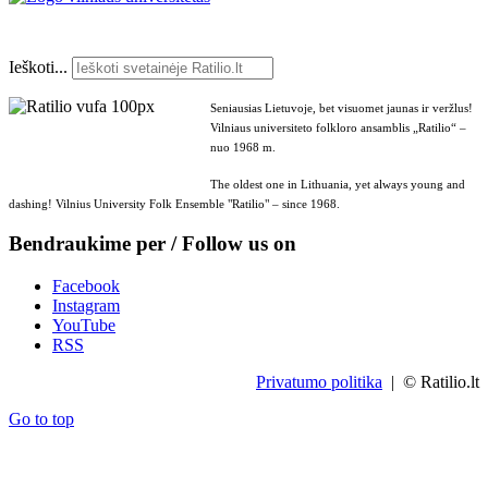
Ieškoti...
Seniausias Lietuvoje, bet visuomet jaunas ir veržlus!
Vilniaus universiteto folkloro ansamblis „Ratilio“ –
nuo 1968 m.
The oldest one in Lithuania, yet always young and
dashing! Vilnius University Folk Ensemble "Ratilio" – since 1968.
Bendraukime per / Follow us on
Facebook
Instagram
YouTube
RSS
Privatumo politika
| © Ratilio.lt
Go to top