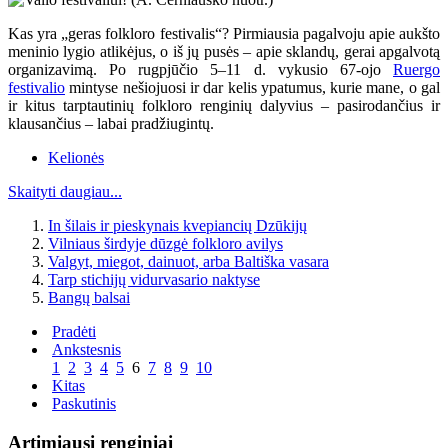
Kas yra „geras folkloro festivalis“? Pirmiausia pagalvoju apie aukšto
meninio lygio atlikėjus, o iš jų pusės – apie sklandų, gerai apgalvotą
organizavimą. Po rugpjūčio 5–11 d. vykusio 67-ojo
Ruergo
festivalio
mintyse nešiojuosi ir dar kelis ypatumus, kurie mane, o gal
ir kitus tarptautinių folkloro renginių dalyvius – pasirodančius ir
klausančius – labai pradžiugintų.
Kelionės
Skaityti daugiau...
In šilais ir pieskynais kvepiancių Dzūkijų
Vilniaus širdyje dūzgė folkloro avilys
Valgyt, miegot, dainuot, arba Baltiška vasara
Tarp stichijų vidurvasario naktyse
Bangų balsai
Pradėti
Ankstesnis
1
2
3
4
5
6
7
8
9
10
Kitas
Paskutinis
Artimiausi renginiai