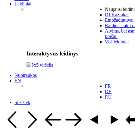
Leidiniai
Naujausi leidini
DJ Kaziukas
Etnožadintuvai
Ratilio – ratui r
Atviras, bet asm
kraštui
Visi leidiniai
Interaktyvus leidinys
Nuotraukos
EN
FR
DE
RU
Susisiek