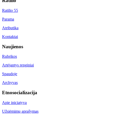
Ratilio
Ratilio 55
Parama
Atributika
Kontaktai
Naujienos
Rubrikos
Artėjantys renginiai
Spaudoje
Archyvas
Etnosocializacija
Apie iniciatyvą
Užsiėmimų aprašymas