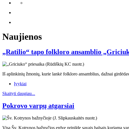
Naujienos
„Ratilio“ tapo folkloro ansamblio „Griciuk
Iš aplinkinių žmonių, kurie lankė folkloro ansamblius, dažnai girdė
Įvykiai
Skaityti daugiau...
Pokrovo varpų atgarsiai
Visą Šv. Kotrynos bažnyčios erdvę pripildę savais balsais kuriama var