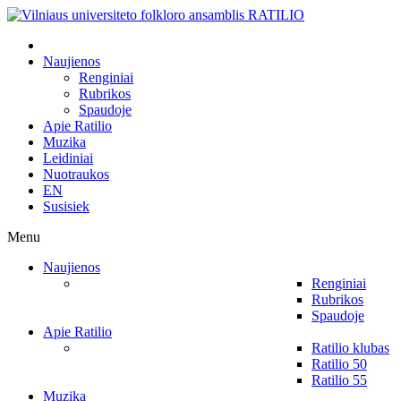
Naujienos
Renginiai
Rubrikos
Spaudoje
Apie Ratilio
Muzika
Leidiniai
Nuotraukos
EN
Susisiek
Menu
Naujienos
Renginiai
Rubrikos
Spaudoje
Apie Ratilio
Ratilio klubas
Ratilio 50
Ratilio 55
Muzika