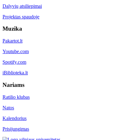
Dalyvių atsiliepimai
Projektas spaudoje
Muzika
Pakartot.lt
Youtube.com
Spotify.com
iBiblioteka.lt
Nariams
Ratilio klubas
Natos
Kalendorius
Prisijungimas