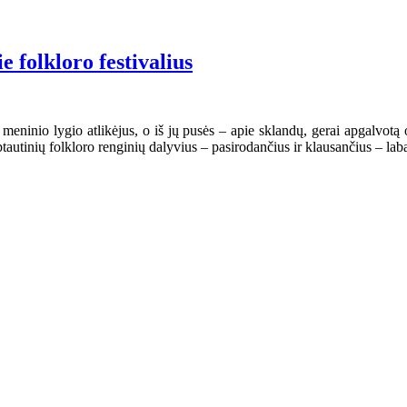
 folkloro festivalius
o meninio lygio atlikėjus, o iš jų pusės – apie sklandų, gerai apgalvo
ptautinių folkloro renginių dalyvius – pasirodančius ir klausančius – lab