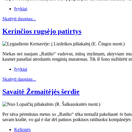
Įvykiai
Skaityti daugiau...
Kerinčios rugsėjo patirtys
Niekas nei naujam „Ratilio“ vadovui, mūsų mylimam, aktyviam multital
kasmet panašiai atrodantis renginių maratonas. Tik iš šono nužiūrėti m
Įvykiai
Skaityti daugiau...
Savaitė Žemaitėjės šerdie
Per sāva pėrmūsius metus so „Ratilio“ tēka nemažā pakeliautė ėr baisē 
savam kraštė, vo gal ė dar dėl patiuos poikiuos ratiliuoku kompānėjė
Kelionės