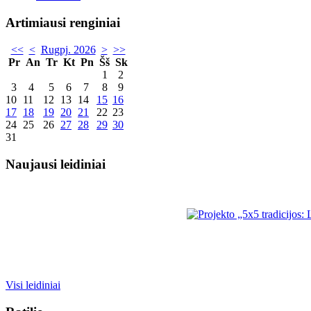
Artimiausi renginiai
<<
<
Rugpj. 2026
>
>>
Pr
An
Tr
Kt
Pn
Šš
Sk
1
2
3
4
5
6
7
8
9
10
11
12
13
14
15
16
17
18
19
20
21
22
23
24
25
26
27
28
29
30
31
Naujausi leidiniai
Visi leidiniai