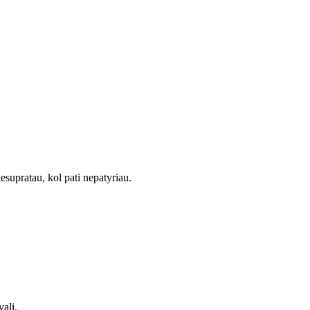
supratau, kol pati nepatyriau.
alį.