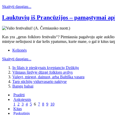
Skaityti daugiau...
Lauktuvių iš Prancūzijos – pamąstymai apie
Kas yra „geras folkloro festivalis“? Pirmiausia pagalvoju apie aukšt
mintyse nešiojuosi ir dar kelis ypatumus, kurie mane, o gal ir kitus tar
Kelionės
Skaityti daugiau...
In šilais ir pieskynais kvepiancių Dzūkijų
Vilniaus širdyje dūzgė folkloro avilys
Valgyt, miegot, dainuot, arba Baltiška vasara
Tarp stichijų vidurvasario naktyse
Bangų balsai
Pradėti
Ankstesnis
1
2
3
4
5
6
7
8
9
10
Kitas
Paskutinis