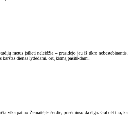
jų metus įsilieti neleidžia – prasidėjo jau iš tikro nebestebinantis,
es karštas dienas lydėdami, orų kismą pasitikdami.
mēta vīka patiuo Žemaitėjės šerdie, prisėmīnso da ėlga. Gal dėl tuo, ka