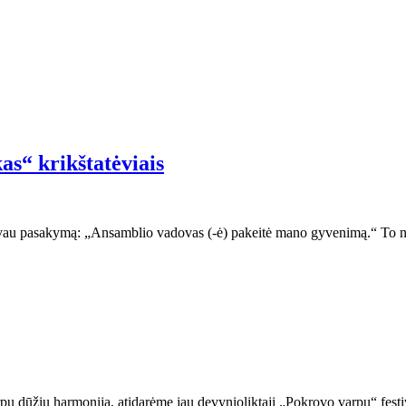
as“ krikštatėviais
davau pasakymą: „Ansamblio vadovas (-ė) pakeitė mano gyvenimą.“ To ne
pų dūžių harmonija, atidarėme jau devynioliktąjį „Pokrovo varpų“ festiv