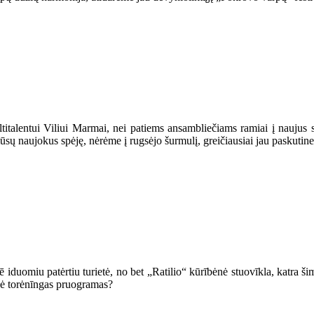
entui Viliui Marmai, nei patiems ansambliečiams ramiai į naujus studi
ūsų naujokus spėję, nėrėme į rugsėjo šurmulį, greičiausiai jau paskutin
iduomiu patėrtiu turietė, no bet „Ratilio“ kūrībėnė stuovīkla, katra ši
s ė torėnīngas pruogramas?