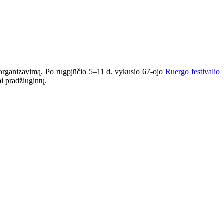
tą organizavimą. Po rugpjūčio 5–11 d. vykusio 67-ojo
Ruergo festivalio
ai pradžiugintų.