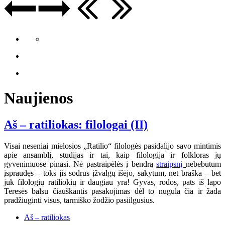
Naujienos
Aš – ratiliokas: filologai (II)
Visai neseniai mielosios „Ratilio“ filologės pasidalijo savo mintimis
apie ansamblį, studijas ir tai, kaip filologija ir folkloras jų
gyvenimuose pinasi. Nė pastraipėlės į bendrą
straipsnį
nebebūtum
įspraudęs – toks jis sodrus įžvalgų išėjo, sakytum, net braška – bet
juk filologių ratiliokių ir daugiau yra! Gyvas, rodos, pats iš lapo
Teresės balsu čiauškantis pasakojimas dėl to nugula čia ir žada
pradžiuginti visus, tarmiško žodžio pasiilgusius.
Aš – ratiliokas