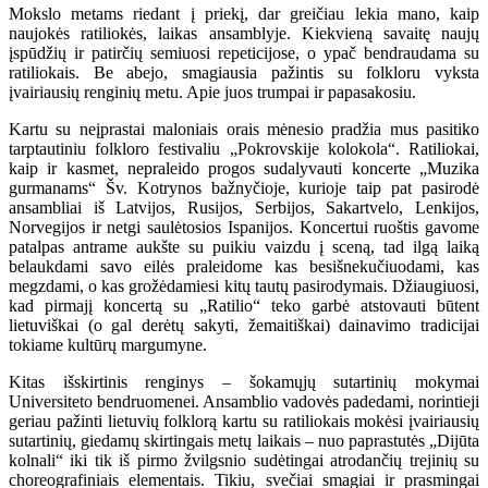
Mokslo metams riedant į priekį, dar greičiau lekia mano, kaip
naujokės ratiliokės, laikas ansamblyje. Kiekvieną savaitę naujų
įspūdžių ir patirčių semiuosi repeticijose, o ypač bendraudama su
ratiliokais. Be abejo, smagiausia pažintis su folkloru vyksta
įvairiausių renginių metu. Apie juos trumpai ir papasakosiu.
Kartu su neįprastai maloniais orais mėnesio pradžia mus pasitiko
tarptautiniu folkloro festivaliu „Pokrovskije kolokola“. Ratiliokai,
kaip ir kasmet, nepraleido progos sudalyvauti koncerte „Muzika
gurmanams“ Šv. Kotrynos bažnyčioje, kurioje taip pat pasirodė
ansambliai iš Latvijos, Rusijos, Serbijos, Sakartvelo, Lenkijos,
Norvegijos ir netgi saulėtosios Ispanijos. Koncertui ruoštis gavome
patalpas antrame aukšte su puikiu vaizdu į sceną, tad ilgą laiką
belaukdami savo eilės praleidome kas besišnekučiuodami, kas
megzdami, o kas grožėdamiesi kitų tautų pasirodymais. Džiaugiuosi,
kad pirmajį koncertą su „Ratilio“ teko garbė atstovauti būtent
lietuviškai (o gal derėtų sakyti, žemaitiškai) dainavimo tradicijai
tokiame kultūrų margumyne.
Kitas išskirtinis renginys – šokamųjų sutartinių mokymai
Universiteto bendruomenei. Ansamblio vadovės padedami, norintieji
geriau pažinti lietuvių folklorą kartu su ratiliokais mokėsi įvairiausių
sutartinių, giedamų skirtingais metų laikais – nuo paprastutės „Dijūta
kolnali“ iki tik iš pirmo žvilgsnio sudėtingai atrodančių trejinių su
choreografiniais elementais. Tikiu, svečiai smagiai ir prasmingai