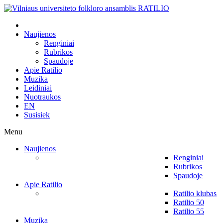
Naujienos
Renginiai
Rubrikos
Spaudoje
Apie Ratilio
Muzika
Leidiniai
Nuotraukos
EN
Susisiek
Menu
Naujienos
Renginiai
Rubrikos
Spaudoje
Apie Ratilio
Ratilio klubas
Ratilio 50
Ratilio 55
Muzika