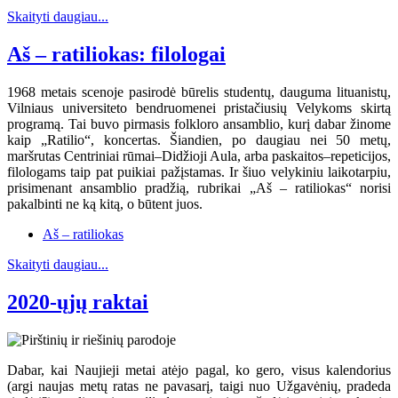
Skaityti daugiau...
Aš – ratiliokas: filologai
1968 metais scenoje pasirodė būrelis studentų, dauguma lituanistų,
Vilniaus universiteto bendruomenei pristačiusių Velykoms skirtą
programą. Tai buvo pirmasis folkloro ansamblio, kurį dabar žinome
kaip „Ratilio“, koncertas. Šiandien, po daugiau nei 50 metų,
maršrutas Centriniai rūmai–Didžioji Aula, arba paskaitos–repeticijos,
filologams taip pat puikiai pažįstamas. Ir šiuo velykiniu laikotarpiu,
prisimenant ansamblio pradžią, rubrikai „Aš – ratiliokas“ norisi
pakalbinti ne ką kitą, o būtent juos.
Aš – ratiliokas
Skaityti daugiau...
2020-ųjų raktai
Dabar, kai Naujieji metai atėjo pagal, ko gero, visus kalendorius
(argi naujas metų ratas ne pavasarį, taigi nuo Užgavėnių, pradeda