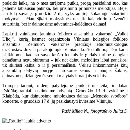
praleido laiką, na o mes turėjome puikią progą pasidalinti tuo, kas
patiems labiausiai patinka, bei prisiminti primirštas melodijas. Beje,
jau kitą savaitę, gruodžio 2 d., vyks antrieji šokamųjų sutartinių
mokymai, tačiau šįkart mokysimės ne tik kalendorinių švenčių
sutartinių, bet ir dainuosime adventines-kalėdines dainas!
Lapkritį vainikavo jaunimo folkloro ansamblių vakaronė „Valioj
Ulioj“, kurią kasmet organizuoja Vilniaus kolegijos folkloro
ansamblis „Želmuo“. Vakaronės pradžioje etnomuzikologas
dr. Gustaw Juzala pasakojo apie Vilniaus krašto folklorą. Dar kartą
įsitikinome, kad su savo krašto lenkais ir gudais turime daugiau
panašumų negu skirtumų – juk net dainų melodijos labai panašios,
tik skiriasi kalba, o ir ji persimaišiusi. Vėliau linksminomės kitų
ansamblių dalyvių būryje – šokome senus ir naujus šokius,
dainavome, džiaugėmės seniai matytais ir naujais veidais.
Trumpai tariant, rudenį palydėjome puikiai nusiteikę ir dabar
išsidūkę ramiai pasitinkame adventą. Gruodžio 13 d. vyksime į
Klaipėdą, kur dainuosime mitologines dainas „Mėnesio svodbos“
koncerte, o gruodžio 17 d. jų pasiklausyti kviesime Vilniuje.
Rašė Milda N., fotografavo Julita S.