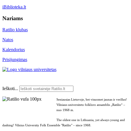
iBiblioteka.lt
Nariams
Ratilio klubas
Natos
Kalendorius
Prisijungimas
Ieškoti...
Seniausias Lietuvoje, bet visuomet jaunas ir veržlus!
Vilniaus universiteto folkloro ansamblis „Ratilio“ –
nuo 1968 m.
The oldest one in Lithuania, yet always young and
dashing! Vilnius University Folk Ensemble "Ratilio" – since 1968.