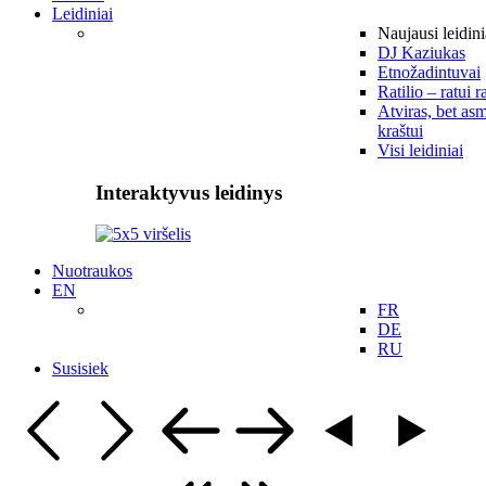
Leidiniai
Naujausi leidini
DJ Kaziukas
Etnožadintuvai
Ratilio – ratui r
Atviras, bet asm
kraštui
Visi leidiniai
Interaktyvus leidinys
Nuotraukos
EN
FR
DE
RU
Susisiek