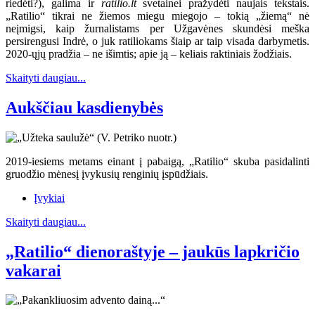
riedėti?), galima ir
ratilio.lt
svetainei pražydėti naujais tekstais.
„Ratilio“ tikrai ne žiemos miegu miegojo – tokią „žiemą“ nė
neįmigsi, kaip žurnalistams per Užgavėnes skundėsi meška
persirengusi Indrė, o juk ratiliokams šiaip ar taip visada darbymetis.
2020-ųjų pradžia – ne išimtis; apie ją – keliais raktiniais žodžiais.
Skaityti daugiau...
Aukščiau kasdienybės
2019-iesiems metams einant į pabaigą, „Ratilio“ skuba pasidalinti
gruodžio mėnesį įvykusių renginių įspūdžiais.
Įvykiai
Skaityti daugiau...
„Ratilio“ dienoraštyje – jaukūs lapkričio
vakarai