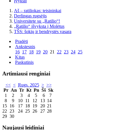
Įvykiai
Aš – ratiliokas: teisininkai
Derlingas rugsėjis
Universitete su „Ratilio“!
„Ratilio“ išvyksta į Molėtus
TŠS: šokių ir bendrystės vasara
Pradėti
Ankstesnis
16
17
18
19
20
21
22
23
24
25
Kitas
Paskutinis
Artimiausi renginiai
<<
<
Rugs. 2025
>
>>
Pr
An
Tr
Kt
Pn
Šš
Sk
1
2
3
4
5
6
7
8
9
10
11
12
13
14
15
16
17
18
19
20
21
22
23
24
25
26
27
28
29
30
Naujausi leidiniai