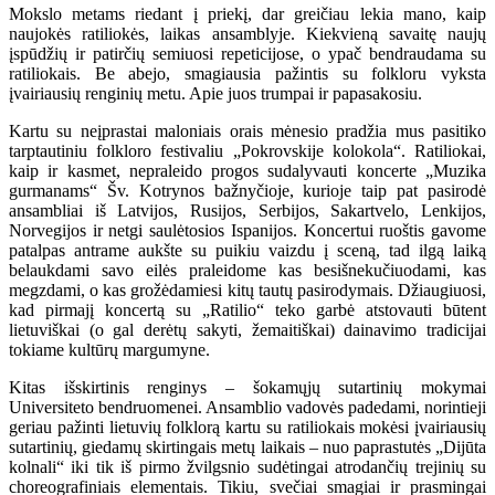
Mokslo metams riedant į priekį, dar greičiau lekia mano, kaip
naujokės ratiliokės, laikas ansamblyje. Kiekvieną savaitę naujų
įspūdžių ir patirčių semiuosi repeticijose, o ypač bendraudama su
ratiliokais. Be abejo, smagiausia pažintis su folkloru vyksta
įvairiausių renginių metu. Apie juos trumpai ir papasakosiu.
Kartu su neįprastai maloniais orais mėnesio pradžia mus pasitiko
tarptautiniu folkloro festivaliu „Pokrovskije kolokola“. Ratiliokai,
kaip ir kasmet, nepraleido progos sudalyvauti koncerte „Muzika
gurmanams“ Šv. Kotrynos bažnyčioje, kurioje taip pat pasirodė
ansambliai iš Latvijos, Rusijos, Serbijos, Sakartvelo, Lenkijos,
Norvegijos ir netgi saulėtosios Ispanijos. Koncertui ruoštis gavome
patalpas antrame aukšte su puikiu vaizdu į sceną, tad ilgą laiką
belaukdami savo eilės praleidome kas besišnekučiuodami, kas
megzdami, o kas grožėdamiesi kitų tautų pasirodymais. Džiaugiuosi,
kad pirmajį koncertą su „Ratilio“ teko garbė atstovauti būtent
lietuviškai (o gal derėtų sakyti, žemaitiškai) dainavimo tradicijai
tokiame kultūrų margumyne.
Kitas išskirtinis renginys – šokamųjų sutartinių mokymai
Universiteto bendruomenei. Ansamblio vadovės padedami, norintieji
geriau pažinti lietuvių folklorą kartu su ratiliokais mokėsi įvairiausių
sutartinių, giedamų skirtingais metų laikais – nuo paprastutės „Dijūta
kolnali“ iki tik iš pirmo žvilgsnio sudėtingai atrodančių trejinių su
choreografiniais elementais. Tikiu, svečiai smagiai ir prasmingai