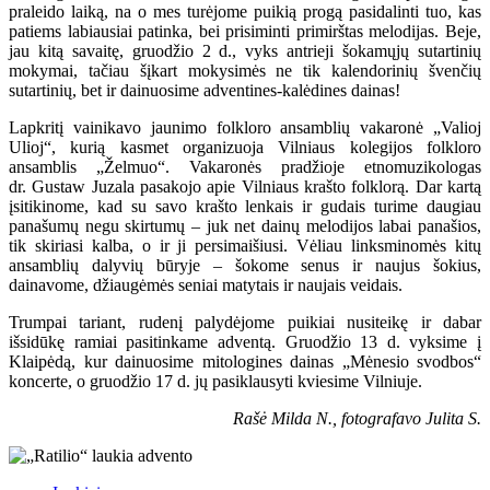
praleido laiką, na o mes turėjome puikią progą pasidalinti tuo, kas
patiems labiausiai patinka, bei prisiminti primirštas melodijas. Beje,
jau kitą savaitę, gruodžio 2 d., vyks antrieji šokamųjų sutartinių
mokymai, tačiau šįkart mokysimės ne tik kalendorinių švenčių
sutartinių, bet ir dainuosime adventines-kalėdines dainas!
Lapkritį vainikavo jaunimo folkloro ansamblių vakaronė „Valioj
Ulioj“, kurią kasmet organizuoja Vilniaus kolegijos folkloro
ansamblis „Želmuo“. Vakaronės pradžioje etnomuzikologas
dr. Gustaw Juzala pasakojo apie Vilniaus krašto folklorą. Dar kartą
įsitikinome, kad su savo krašto lenkais ir gudais turime daugiau
panašumų negu skirtumų – juk net dainų melodijos labai panašios,
tik skiriasi kalba, o ir ji persimaišiusi. Vėliau linksminomės kitų
ansamblių dalyvių būryje – šokome senus ir naujus šokius,
dainavome, džiaugėmės seniai matytais ir naujais veidais.
Trumpai tariant, rudenį palydėjome puikiai nusiteikę ir dabar
išsidūkę ramiai pasitinkame adventą. Gruodžio 13 d. vyksime į
Klaipėdą, kur dainuosime mitologines dainas „Mėnesio svodbos“
koncerte, o gruodžio 17 d. jų pasiklausyti kviesime Vilniuje.
Rašė Milda N., fotografavo Julita S.