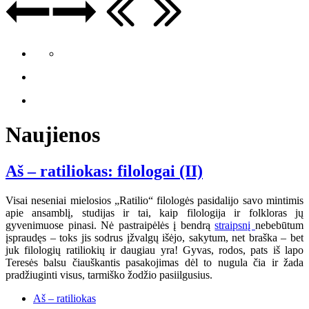
Naujienos
Aš – ratiliokas: filologai (II)
Visai neseniai mielosios „Ratilio“ filologės pasidalijo savo mintimis
apie ansamblį, studijas ir tai, kaip filologija ir folkloras jų
gyvenimuose pinasi. Nė pastraipėlės į bendrą
straipsnį
nebebūtum
įspraudęs – toks jis sodrus įžvalgų išėjo, sakytum, net braška – bet
juk filologių ratiliokių ir daugiau yra! Gyvas, rodos, pats iš lapo
Teresės balsu čiauškantis pasakojimas dėl to nugula čia ir žada
pradžiuginti visus, tarmiško žodžio pasiilgusius.
Aš – ratiliokas