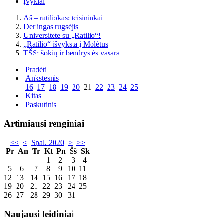
Įvykiai
Aš – ratiliokas: teisininkai
Derlingas rugsėjis
Universitete su „Ratilio“!
„Ratilio“ išvyksta į Molėtus
TŠS: šokių ir bendrystės vasara
Pradėti
Ankstesnis
16
17
18
19
20
21
22
23
24
25
Kitas
Paskutinis
Artimiausi renginiai
<<
<
Spal. 2020
>
>>
Pr
An
Tr
Kt
Pn
Šš
Sk
1
2
3
4
5
6
7
8
9
10
11
12
13
14
15
16
17
18
19
20
21
22
23
24
25
26
27
28
29
30
31
Naujausi leidiniai