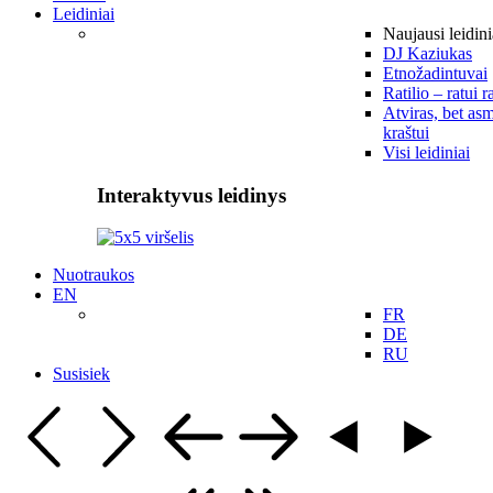
Leidiniai
Naujausi leidini
DJ Kaziukas
Etnožadintuvai
Ratilio – ratui r
Atviras, bet asm
kraštui
Visi leidiniai
Interaktyvus leidinys
Nuotraukos
EN
FR
DE
RU
Susisiek