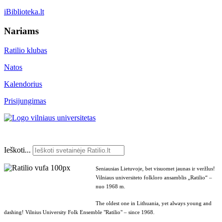
iBiblioteka.lt
Nariams
Ratilio klubas
Natos
Kalendorius
Prisijungimas
Ieškoti...
Seniausias Lietuvoje, bet visuomet jaunas ir veržlus!
Vilniaus universiteto folkloro ansamblis „Ratilio“ –
nuo 1968 m.
The oldest one in Lithuania, yet always young and
dashing! Vilnius University Folk Ensemble "Ratilio" – since 1968.