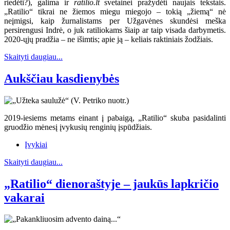
riedėti?), galima ir
ratilio.lt
svetainei pražydėti naujais tekstais.
„Ratilio“ tikrai ne žiemos miegu miegojo – tokią „žiemą“ nė
neįmigsi, kaip žurnalistams per Užgavėnes skundėsi meška
persirengusi Indrė, o juk ratiliokams šiaip ar taip visada darbymetis.
2020-ųjų pradžia – ne išimtis; apie ją – keliais raktiniais žodžiais.
Skaityti daugiau...
Aukščiau kasdienybės
2019-iesiems metams einant į pabaigą, „Ratilio“ skuba pasidalinti
gruodžio mėnesį įvykusių renginių įspūdžiais.
Įvykiai
Skaityti daugiau...
„Ratilio“ dienoraštyje – jaukūs lapkričio
vakarai