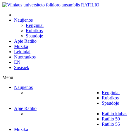
Naujienos
Renginiai
Rubrikos
Spaudoje
Apie Ratilio
Muzika
Leidiniai
Nuotraukos
EN
Susisiek
Menu
Naujienos
Renginiai
Rubrikos
Spaudoje
Apie Ratilio
Ratilio klubas
Ratilio 50
Ratilio 55
Muzika