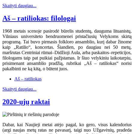
Skaityti daugiau...
Aš – ratiliokas: filologai
1968 metais scenoje pasirodė būrelis studentų, dauguma lituanistų,
Vilniaus universiteto bendruomenei pristačiusių Velykoms skirtą
programą. Tai buvo pirmasis folkloro ansamblio, kurį dabar žinome
kaip „Ratilio“, koncertas. Šiandien, po daugiau nei 50 metų,
maršrutas Centriniai rūmai–Didžioji Aula, arba paskaitos–repeticijos,
filologams taip pat puikiai pažįstamas. Ir šiuo velykiniu laikotarpiu,
prisimenant ansamblio pradžią, rubrikai „Aš – ratiliokas“ norisi
pakalbinti ne ką kitą, o būtent juos.
Aš – ratiliokas
Skaityti daugiau...
2020-ųjų raktai
Dabar, kai Naujieji metai atėjo pagal, ko gero, visus kalendorius
(argi naujas metų ratas ne pavasarį, taigi nuo Užgavėnių, pradeda