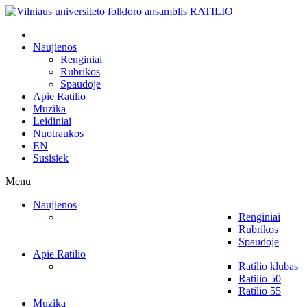
Naujienos
Renginiai
Rubrikos
Spaudoje
Apie Ratilio
Muzika
Leidiniai
Nuotraukos
EN
Susisiek
Menu
Naujienos
Renginiai
Rubrikos
Spaudoje
Apie Ratilio
Ratilio klubas
Ratilio 50
Ratilio 55
Muzika