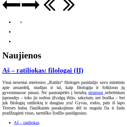
Naujienos
Aš – ratiliokas: filologai (II)
Visai neseniai mielosios „Ratilio“ filologės pasidalijo savo mintimis
apie ansamblį, studijas ir tai, kaip filologija ir folkloras jų
gyvenimuose pinasi. Nė pastraipėlės į bendrą
straipsnį
nebebūtum
įspraudęs – toks jis sodrus įžvalgų išėjo, sakytum, net braška – bet
juk filologių ratiliokių ir daugiau yra! Gyvas, rodos, pats iš lapo
Teresės balsu čiauškantis pasakojimas dėl to nugula čia ir žada
pradžiuginti visus, tarmiško žodžio pasiilgusius.
Aš – ratiliokas