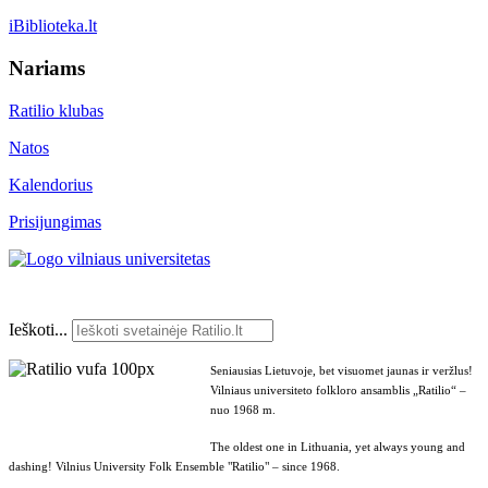
iBiblioteka.lt
Nariams
Ratilio klubas
Natos
Kalendorius
Prisijungimas
Ieškoti...
Seniausias Lietuvoje, bet visuomet jaunas ir veržlus!
Vilniaus universiteto folkloro ansamblis „Ratilio“ –
nuo 1968 m.
The oldest one in Lithuania, yet always young and
dashing! Vilnius University Folk Ensemble "Ratilio" – since 1968.