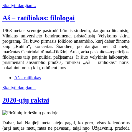
Skaityti daugiau...
Aš – ratiliokas: filologai
1968 metais scenoje pasirodė būrelis studentų, dauguma lituanistų,
Vilniaus universiteto bendruomenei pristačiusių Velykoms skirtą
programą. Tai buvo pirmasis folkloro ansamblio, kurį dabar žinome
kaip „Ratilio“, koncertas. Šiandien, po daugiau nei 50 metų,
maršrutas Centriniai rūmai–Didžioji Aula, arba paskaitos–repeticijos,
filologams taip pat puikiai pažįstamas. Ir šiuo velykiniu laikotarpiu,
prisimenant ansamblio pradžią, rubrikai „Aš – ratiliokas“ norisi
pakalbinti ne ką kitą, o būtent juos.
Aš – ratiliokas
Skaityti daugiau...
2020-ųjų raktai
Dabar, kai Naujieji metai atėjo pagal, ko gero, visus kalendorius
(argi naujas metų ratas ne pavasarį, taigi nuo Užgavėnių, pradeda