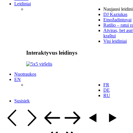
Leidiniai
Naujausi leidini
DJ Kaziukas
Etnožadintuvai
Ratilio – ratui r
Atviras, bet asm
kraštui
Visi leidiniai
Interaktyvus leidinys
Nuotraukos
EN
FR
DE
RU
Susisiek