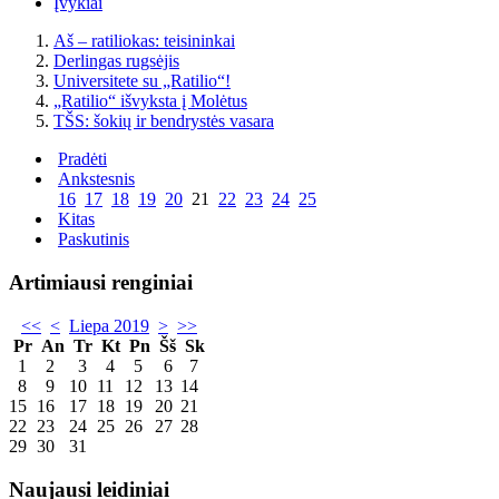
Įvykiai
Aš – ratiliokas: teisininkai
Derlingas rugsėjis
Universitete su „Ratilio“!
„Ratilio“ išvyksta į Molėtus
TŠS: šokių ir bendrystės vasara
Pradėti
Ankstesnis
16
17
18
19
20
21
22
23
24
25
Kitas
Paskutinis
Artimiausi renginiai
<<
<
Liepa 2019
>
>>
Pr
An
Tr
Kt
Pn
Šš
Sk
1
2
3
4
5
6
7
8
9
10
11
12
13
14
15
16
17
18
19
20
21
22
23
24
25
26
27
28
29
30
31
Naujausi leidiniai