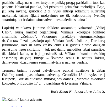
praleido laiką, na o mes turėjome puikią progą pasidalinti tuo, kas
patiems labiausiai patinka, bei prisiminti primirštas melodijas. Beje,
jau kitą savaitę, gruodžio 2 d., vyks antrieji šokamųjų sutartinių
mokymai, tačiau šįkart mokysimės ne tik kalendorinių švenčių
sutartinių, bet ir dainuosime adventines-kalėdines dainas!
Lapkritį vainikavo jaunimo folkloro ansamblių vakaronė „Valioj
Ulioj“, kurią kasmet organizuoja Vilniaus kolegijos folkloro
ansamblis „Želmuo“. Vakaronės pradžioje etnomuzikologas
dr. Gustaw Juzala pasakojo apie Vilniaus krašto folklorą. Dar kartą
įsitikinome, kad su savo krašto lenkais ir gudais turime daugiau
panašumų negu skirtumų – juk net dainų melodijos labai panašios,
tik skiriasi kalba, o ir ji persimaišiusi. Vėliau linksminomės kitų
ansamblių dalyvių būryje – šokome senus ir naujus šokius,
dainavome, džiaugėmės seniai matytais ir naujais veidais.
Trumpai tariant, rudenį palydėjome puikiai nusiteikę ir dabar
išsidūkę ramiai pasitinkame adventą. Gruodžio 13 d. vyksime į
Klaipėdą, kur dainuosime mitologines dainas „Mėnesio svodbos“
koncerte, o gruodžio 17 d. jų pasiklausyti kviesime Vilniuje.
Rašė Milda N., fotografavo Julita S.