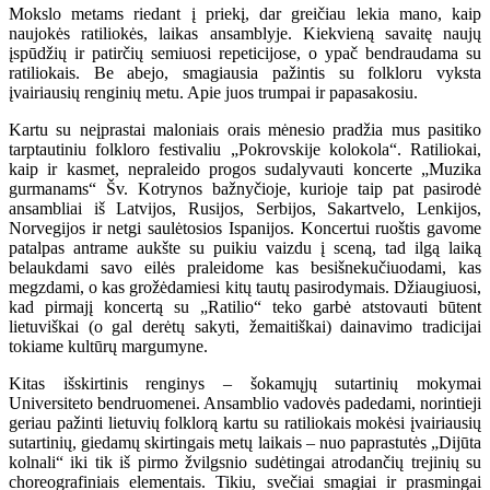
Mokslo metams riedant į priekį, dar greičiau lekia mano, kaip
naujokės ratiliokės, laikas ansamblyje. Kiekvieną savaitę naujų
įspūdžių ir patirčių semiuosi repeticijose, o ypač bendraudama su
ratiliokais. Be abejo, smagiausia pažintis su folkloru vyksta
įvairiausių renginių metu. Apie juos trumpai ir papasakosiu.
Kartu su neįprastai maloniais orais mėnesio pradžia mus pasitiko
tarptautiniu folkloro festivaliu „Pokrovskije kolokola“. Ratiliokai,
kaip ir kasmet, nepraleido progos sudalyvauti koncerte „Muzika
gurmanams“ Šv. Kotrynos bažnyčioje, kurioje taip pat pasirodė
ansambliai iš Latvijos, Rusijos, Serbijos, Sakartvelo, Lenkijos,
Norvegijos ir netgi saulėtosios Ispanijos. Koncertui ruoštis gavome
patalpas antrame aukšte su puikiu vaizdu į sceną, tad ilgą laiką
belaukdami savo eilės praleidome kas besišnekučiuodami, kas
megzdami, o kas grožėdamiesi kitų tautų pasirodymais. Džiaugiuosi,
kad pirmajį koncertą su „Ratilio“ teko garbė atstovauti būtent
lietuviškai (o gal derėtų sakyti, žemaitiškai) dainavimo tradicijai
tokiame kultūrų margumyne.
Kitas išskirtinis renginys – šokamųjų sutartinių mokymai
Universiteto bendruomenei. Ansamblio vadovės padedami, norintieji
geriau pažinti lietuvių folklorą kartu su ratiliokais mokėsi įvairiausių
sutartinių, giedamų skirtingais metų laikais – nuo paprastutės „Dijūta
kolnali“ iki tik iš pirmo žvilgsnio sudėtingai atrodančių trejinių su
choreografiniais elementais. Tikiu, svečiai smagiai ir prasmingai