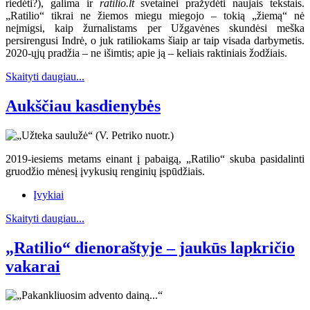
riedėti?), galima ir
ratilio.lt
svetainei pražydėti naujais tekstais.
„Ratilio“ tikrai ne žiemos miegu miegojo – tokią „žiemą“ nė
neįmigsi, kaip žurnalistams per Užgavėnes skundėsi meška
persirengusi Indrė, o juk ratiliokams šiaip ar taip visada darbymetis.
2020-ųjų pradžia – ne išimtis; apie ją – keliais raktiniais žodžiais.
Skaityti daugiau...
Aukščiau kasdienybės
2019-iesiems metams einant į pabaigą, „Ratilio“ skuba pasidalinti
gruodžio mėnesį įvykusių renginių įspūdžiais.
Įvykiai
Skaityti daugiau...
„Ratilio“ dienoraštyje – jaukūs lapkričio
vakarai