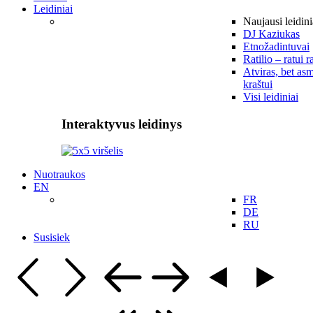
Leidiniai
Naujausi leidini
DJ Kaziukas
Etnožadintuvai
Ratilio – ratui r
Atviras, bet asm
kraštui
Visi leidiniai
Interaktyvus leidinys
Nuotraukos
EN
FR
DE
RU
Susisiek