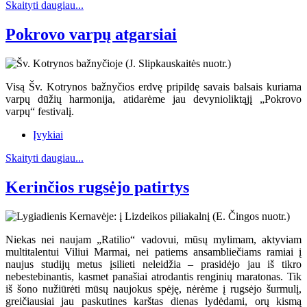
Skaityti daugiau...
Pokrovo varpų atgarsiai
Visą Šv. Kotrynos bažnyčios erdvę pripildę savais balsais kuriama
varpų dūžių harmonija, atidarėme jau devynioliktąjį „Pokrovo
varpų“ festivalį.
Įvykiai
Skaityti daugiau...
Kerinčios rugsėjo patirtys
Niekas nei naujam „Ratilio“ vadovui, mūsų mylimam, aktyviam
multitalentui Viliui Marmai, nei patiems ansambliečiams ramiai į
naujus studijų metus įsilieti neleidžia – prasidėjo jau iš tikro
nebestebinantis, kasmet panašiai atrodantis renginių maratonas. Tik
iš šono nužiūrėti mūsų naujokus spėję, nėrėme į rugsėjo šurmulį,
greičiausiai jau paskutines karštas dienas lydėdami, orų kismą