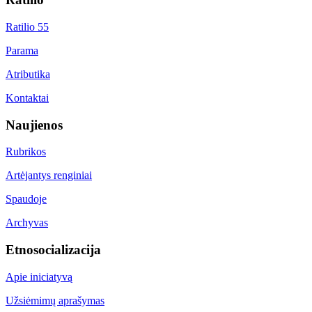
Ratilio 55
Parama
Atributika
Kontaktai
Naujienos
Rubrikos
Artėjantys renginiai
Spaudoje
Archyvas
Etnosocializacija
Apie iniciatyvą
Užsiėmimų aprašymas