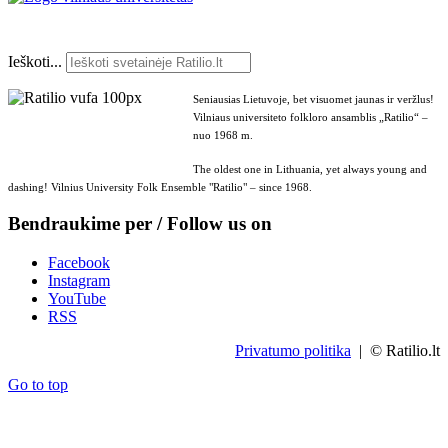
Ieškoti...
Seniausias Lietuvoje, bet visuomet jaunas ir veržlus!
Vilniaus universiteto folkloro ansamblis „Ratilio“ –
nuo 1968 m.
The oldest one in Lithuania, yet always young and
dashing! Vilnius University Folk Ensemble "Ratilio" – since 1968.
Bendraukime per / Follow us on
Facebook
Instagram
YouTube
RSS
Privatumo politika
| © Ratilio.lt
Go to top