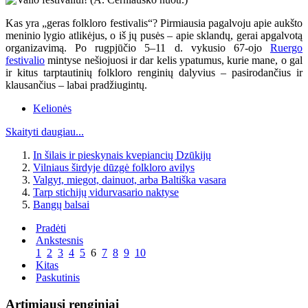
Kas yra „geras folkloro festivalis“? Pirmiausia pagalvoju apie aukšto
meninio lygio atlikėjus, o iš jų pusės – apie sklandų, gerai apgalvotą
organizavimą. Po rugpjūčio 5–11 d. vykusio 67-ojo
Ruergo
festivalio
mintyse nešiojuosi ir dar kelis ypatumus, kurie mane, o gal
ir kitus tarptautinių folkloro renginių dalyvius – pasirodančius ir
klausančius – labai pradžiugintų.
Kelionės
Skaityti daugiau...
In šilais ir pieskynais kvepiancių Dzūkijų
Vilniaus širdyje dūzgė folkloro avilys
Valgyt, miegot, dainuot, arba Baltiška vasara
Tarp stichijų vidurvasario naktyse
Bangų balsai
Pradėti
Ankstesnis
1
2
3
4
5
6
7
8
9
10
Kitas
Paskutinis
Artimiausi renginiai