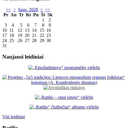
<<
<
Saus. 2028
>
>>
Pr
An
Tr
Kt
Pn
Šš
Sk
1
2
3
4
5
6
7
8
9
10
11
12
13
14
15
16
17
18
19
20
21
22
23
24
25
26
27
28
29
30
31
Naujausi leidiniai
Visi leidiniai
Ratilio