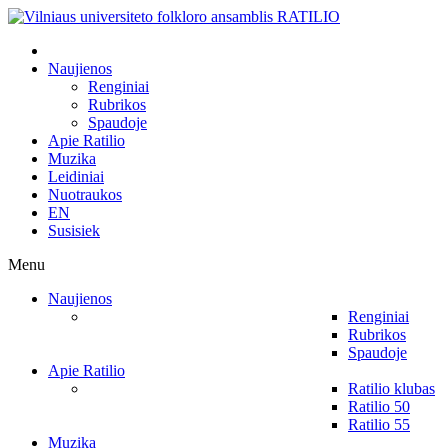
Naujienos
Renginiai
Rubrikos
Spaudoje
Apie Ratilio
Muzika
Leidiniai
Nuotraukos
EN
Susisiek
Menu
Naujienos
Renginiai
Rubrikos
Spaudoje
Apie Ratilio
Ratilio klubas
Ratilio 50
Ratilio 55
Muzika