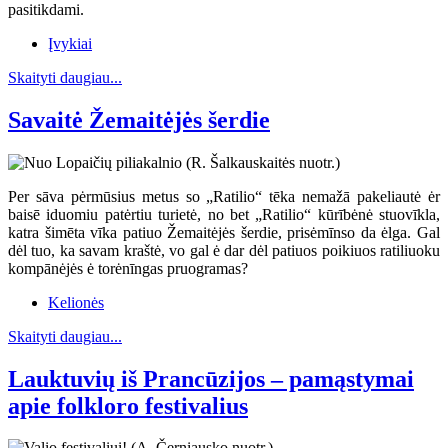
pasitikdami.
Įvykiai
Skaityti daugiau...
Savaitė Žemaitėjės šerdie
Per sāva pėrmūsius metus so „Ratilio“ tēka nemažā pakeliautė ėr
baisē iduomiu patėrtiu turietė, no bet „Ratilio“ kūrībėnė stuovīkla,
katra šimēta vīka patiuo Žemaitėjės šerdie, prisėmīnso da ėlga. Gal
dėl tuo, ka savam kraštė, vo gal ė dar dėl patiuos poikiuos ratiliuoku
kompānėjės ė torėnīngas pruogramas?
Kelionės
Skaityti daugiau...
Lauktuvių iš Prancūzijos – pamąstymai
apie folkloro festivalius