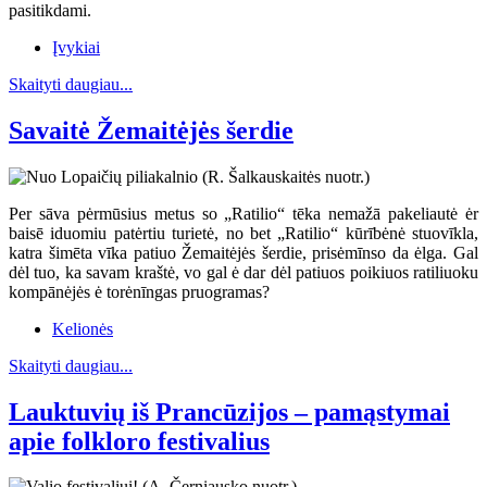
pasitikdami.
Įvykiai
Skaityti daugiau...
Savaitė Žemaitėjės šerdie
Per sāva pėrmūsius metus so „Ratilio“ tēka nemažā pakeliautė ėr
baisē iduomiu patėrtiu turietė, no bet „Ratilio“ kūrībėnė stuovīkla,
katra šimēta vīka patiuo Žemaitėjės šerdie, prisėmīnso da ėlga. Gal
dėl tuo, ka savam kraštė, vo gal ė dar dėl patiuos poikiuos ratiliuoku
kompānėjės ė torėnīngas pruogramas?
Kelionės
Skaityti daugiau...
Lauktuvių iš Prancūzijos – pamąstymai
apie folkloro festivalius