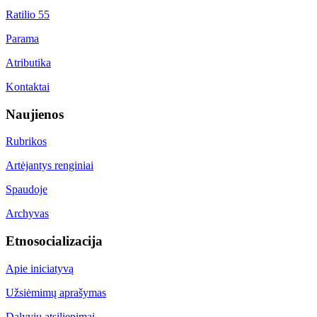
Ratilio 55
Parama
Atributika
Kontaktai
Naujienos
Rubrikos
Artėjantys renginiai
Spaudoje
Archyvas
Etnosocializacija
Apie iniciatyvą
Užsiėmimų aprašymas
Dalyvių atsiliepimai