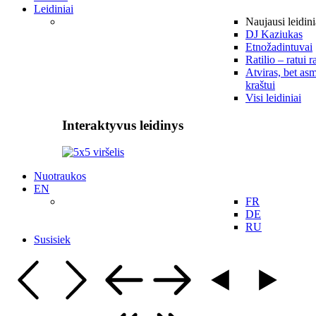
Leidiniai
Naujausi leidini
DJ Kaziukas
Etnožadintuvai
Ratilio – ratui r
Atviras, bet asm
kraštui
Visi leidiniai
Interaktyvus leidinys
Nuotraukos
EN
FR
DE
RU
Susisiek