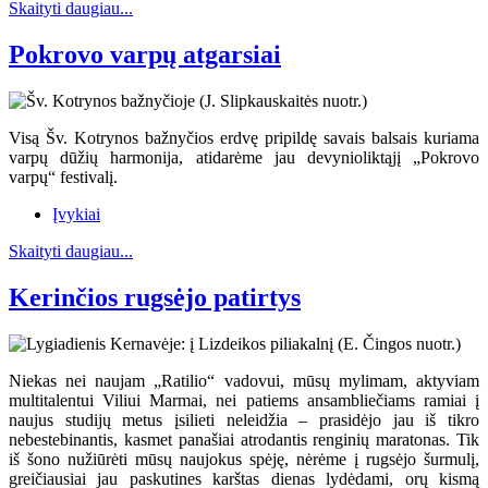
Skaityti daugiau...
Pokrovo varpų atgarsiai
Visą Šv. Kotrynos bažnyčios erdvę pripildę savais balsais kuriama
varpų dūžių harmonija, atidarėme jau devynioliktąjį „Pokrovo
varpų“ festivalį.
Įvykiai
Skaityti daugiau...
Kerinčios rugsėjo patirtys
Niekas nei naujam „Ratilio“ vadovui, mūsų mylimam, aktyviam
multitalentui Viliui Marmai, nei patiems ansambliečiams ramiai į
naujus studijų metus įsilieti neleidžia – prasidėjo jau iš tikro
nebestebinantis, kasmet panašiai atrodantis renginių maratonas. Tik
iš šono nužiūrėti mūsų naujokus spėję, nėrėme į rugsėjo šurmulį,
greičiausiai jau paskutines karštas dienas lydėdami, orų kismą