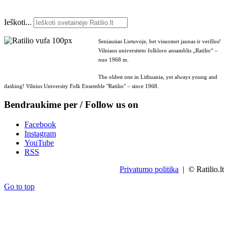
Ieškoti...
Seniausias Lietuvoje, bet visuomet jaunas ir veržlus!
Vilniaus universiteto folkloro ansamblis „Ratilio“ –
nuo 1968 m.
The oldest one in Lithuania, yet always young and
dashing! Vilnius University Folk Ensemble "Ratilio" – since 1968.
Bendraukime per / Follow us on
Facebook
Instagram
YouTube
RSS
Privatumo politika
| © Ratilio.lt
Go to top