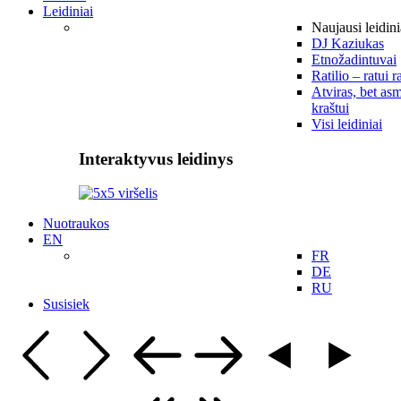
Leidiniai
Naujausi leidini
DJ Kaziukas
Etnožadintuvai
Ratilio – ratui r
Atviras, bet asm
kraštui
Visi leidiniai
Interaktyvus leidinys
Nuotraukos
EN
FR
DE
RU
Susisiek