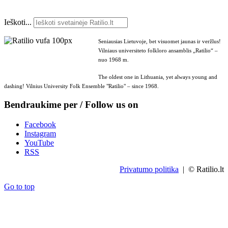
Ieškoti...
Seniausias Lietuvoje, bet visuomet jaunas ir veržlus!
Vilniaus universiteto folkloro ansamblis „Ratilio“ –
nuo 1968 m.
The oldest one in Lithuania, yet always young and
dashing! Vilnius University Folk Ensemble "Ratilio" – since 1968.
Bendraukime per / Follow us on
Facebook
Instagram
YouTube
RSS
Privatumo politika
| © Ratilio.lt
Go to top