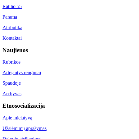
Ratilio 55
Parama
Atributika
Kontaktai
Naujienos
Rubrikos
Artėjantys renginiai
Spaudoje
Archyvas
Etnosocializacija
Apie iniciatyvą
Užsiėmimų aprašymas
Dalyvių atsiliepimai