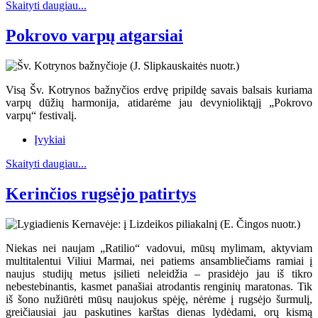
Skaityti daugiau...
Pokrovo varpų atgarsiai
Visą Šv. Kotrynos bažnyčios erdvę pripildę savais balsais kuriama
varpų dūžių harmonija, atidarėme jau devynioliktąjį „Pokrovo
varpų“ festivalį.
Įvykiai
Skaityti daugiau...
Kerinčios rugsėjo patirtys
Niekas nei naujam „Ratilio“ vadovui, mūsų mylimam, aktyviam
multitalentui Viliui Marmai, nei patiems ansambliečiams ramiai į
naujus studijų metus įsilieti neleidžia – prasidėjo jau iš tikro
nebestebinantis, kasmet panašiai atrodantis renginių maratonas. Tik
iš šono nužiūrėti mūsų naujokus spėję, nėrėme į rugsėjo šurmulį,
greičiausiai jau paskutines karštas dienas lydėdami, orų kismą