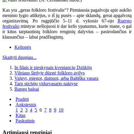
Kas yra „geras folkloro festivalis“? Pirmiausia pagalvoju apie aukšto
meninio lygio atlikėjus, o iš jų pusės – apie sklandų, gerai apgalvotą
organizavimą. Po rugpjūčio 5–11 d. vykusio 67-ojo
Ruergo
festivalio
mintyse nešiojuosi ir dar kelis ypatumus, kurie mane, o gal
ir kitus tarptautinių folkloro renginių dalyvius – pasirodančius ir
klausančius – labai pradžiugintų.
Kelionės
Skaityti daugiau...
In šilais ir pieskynais kvepiancių Dzūkijų
Vilniaus širdyje dūzgė folkloro avilys
Valgyt, miegot, dainuot, arba Baltiška vasara
Tarp stichijų vidurvasario naktyse
Bangų balsai
Pradėti
Ankstesnis
1
2
3
4
5
6
7
8
9
10
Kitas
Paskutinis
Artimiausi renginiai