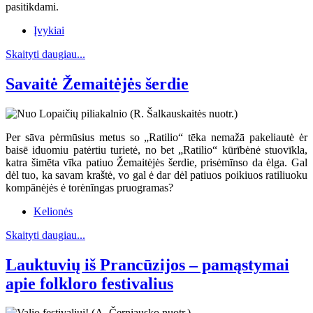
pasitikdami.
Įvykiai
Skaityti daugiau...
Savaitė Žemaitėjės šerdie
Per sāva pėrmūsius metus so „Ratilio“ tēka nemažā pakeliautė ėr
baisē iduomiu patėrtiu turietė, no bet „Ratilio“ kūrībėnė stuovīkla,
katra šimēta vīka patiuo Žemaitėjės šerdie, prisėmīnso da ėlga. Gal
dėl tuo, ka savam kraštė, vo gal ė dar dėl patiuos poikiuos ratiliuoku
kompānėjės ė torėnīngas pruogramas?
Kelionės
Skaityti daugiau...
Lauktuvių iš Prancūzijos – pamąstymai
apie folkloro festivalius