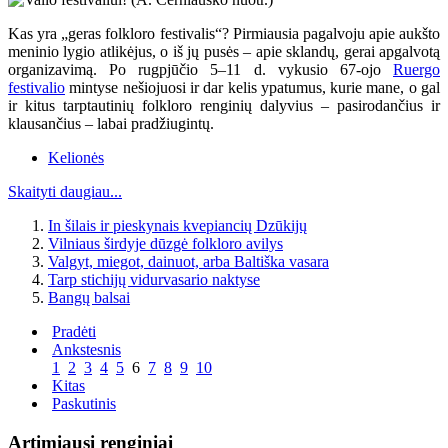
Kas yra „geras folkloro festivalis“? Pirmiausia pagalvoju apie aukšto
meninio lygio atlikėjus, o iš jų pusės – apie sklandų, gerai apgalvotą
organizavimą. Po rugpjūčio 5–11 d. vykusio 67-ojo
Ruergo
festivalio
mintyse nešiojuosi ir dar kelis ypatumus, kurie mane, o gal
ir kitus tarptautinių folkloro renginių dalyvius – pasirodančius ir
klausančius – labai pradžiugintų.
Kelionės
Skaityti daugiau...
In šilais ir pieskynais kvepiancių Dzūkijų
Vilniaus širdyje dūzgė folkloro avilys
Valgyt, miegot, dainuot, arba Baltiška vasara
Tarp stichijų vidurvasario naktyse
Bangų balsai
Pradėti
Ankstesnis
1
2
3
4
5
6
7
8
9
10
Kitas
Paskutinis
Artimiausi renginiai