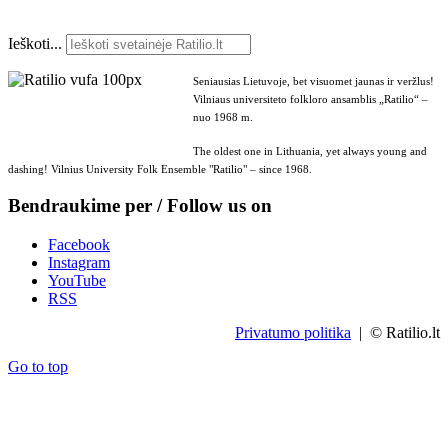
Ieškoti...
Seniausias Lietuvoje, bet visuomet jaunas ir veržlus!
Vilniaus universiteto folkloro ansamblis „Ratilio“ –
nuo 1968 m.
The oldest one in Lithuania, yet always young and
dashing! Vilnius University Folk Ensemble "Ratilio" – since 1968.
Bendraukime per / Follow us on
Facebook
Instagram
YouTube
RSS
Privatumo politika
| © Ratilio.lt
Go to top