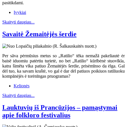
pasitikdami.
Įvykiai
Skaityti daugiau...
Savaitė Žemaitėjės šerdie
Per sāva pėrmūsius metus so „Ratilio“ tēka nemažā pakeliautė ėr
baisē iduomiu patėrtiu turietė, no bet „Ratilio“ kūrībėnė stuovīkla,
katra šimēta vīka patiuo Žemaitėjės šerdie, prisėmīnso da ėlga. Gal
dėl tuo, ka savam kraštė, vo gal ė dar dėl patiuos poikiuos ratiliuoku
kompānėjės ė torėnīngas pruogramas?
Kelionės
Skaityti daugiau...
Lauktuvių iš Prancūzijos – pamąstymai
apie folkloro festivalius