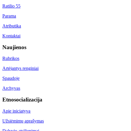
Ratilio 55
Parama
Atributika
Kontaktai
Naujienos
Rubrikos
Artėjantys renginiai
Spaudoje
Archyvas
Etnosocializacija
Apie iniciatyvą
Užsiėmimų aprašymas
Dalyvių atsiliepimai