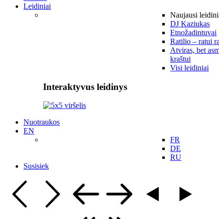
Leidiniai
Naujausi leidini
DJ Kaziukas
Etnožadintuvai
Ratilio – ratui r
Atviras, bet asm
kraštui
Visi leidiniai
Interaktyvus leidinys
Nuotraukos
EN
FR
DE
RU
Susisiek