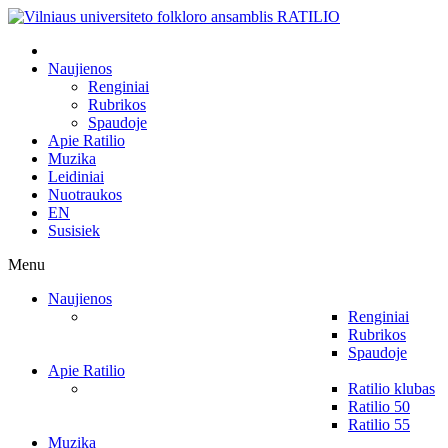
Naujienos
Renginiai
Rubrikos
Spaudoje
Apie Ratilio
Muzika
Leidiniai
Nuotraukos
EN
Susisiek
Menu
Naujienos
Renginiai
Rubrikos
Spaudoje
Apie Ratilio
Ratilio klubas
Ratilio 50
Ratilio 55
Muzika