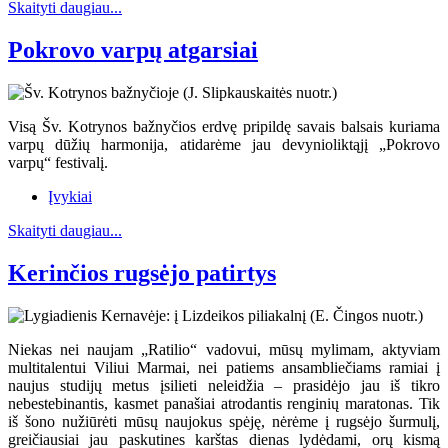
Skaityti daugiau...
Pokrovo varpų atgarsiai
Visą Šv. Kotrynos bažnyčios erdvę pripildę savais balsais kuriama
varpų dūžių harmonija, atidarėme jau devynioliktąjį „Pokrovo
varpų“ festivalį.
Įvykiai
Skaityti daugiau...
Kerinčios rugsėjo patirtys
Niekas nei naujam „Ratilio“ vadovui, mūsų mylimam, aktyviam
multitalentui Viliui Marmai, nei patiems ansambliečiams ramiai į
naujus studijų metus įsilieti neleidžia – prasidėjo jau iš tikro
nebestebinantis, kasmet panašiai atrodantis renginių maratonas. Tik
iš šono nužiūrėti mūsų naujokus spėję, nėrėme į rugsėjo šurmulį,
greičiausiai jau paskutines karštas dienas lydėdami, orų kismą