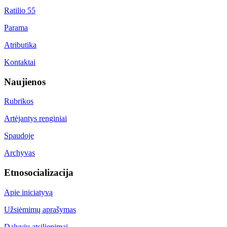
Ratilio 55
Parama
Atributika
Kontaktai
Naujienos
Rubrikos
Artėjantys renginiai
Spaudoje
Archyvas
Etnosocializacija
Apie iniciatyvą
Užsiėmimų aprašymas
Dalyvių atsiliepimai