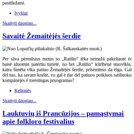
pasitikdami.
Įvykiai
Skaityti daugiau...
Savaitė Žemaitėjės šerdie
Per sāva pėrmūsius metus so „Ratilio“ tēka nemažā pakeliautė ėr
baisē iduomiu patėrtiu turietė, no bet „Ratilio“ kūrībėnė stuovīkla,
katra šimēta vīka patiuo Žemaitėjės šerdie, prisėmīnso da ėlga. Gal
dėl tuo, ka savam kraštė, vo gal ė dar dėl patiuos poikiuos ratiliuoku
kompānėjės ė torėnīngas pruogramas?
Kelionės
Skaityti daugiau...
Lauktuvių iš Prancūzijos – pamąstymai
apie folkloro festivalius