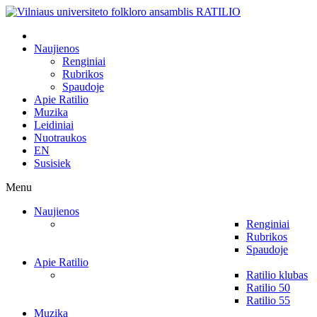
Naujienos
Renginiai
Rubrikos
Spaudoje
Apie Ratilio
Muzika
Leidiniai
Nuotraukos
EN
Susisiek
Menu
Naujienos
Renginiai
Rubrikos
Spaudoje
Apie Ratilio
Ratilio klubas
Ratilio 50
Ratilio 55
Muzika