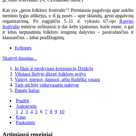
Kas yra „geras folkloro festivalis“? Pirmiausia pagalvoju apie aukšto
meninio lygio atlikėjus, o iš jų pusės – apie sklandų, gerai apgalvotą
organizavimą. Po rugpjūčio 5–11 d. vykusio 67-ojo
Ruergo
festivalio
mintyse nešiojuosi ir dar kelis ypatumus, kurie mane, o gal
ir kitus tarptautinių folkloro renginių dalyvius – pasirodančius ir
klausančius – labai pradžiugintų.
Kelionės
Skaityti daugiau...
In šilais ir pieskynais kvepiancių Dzūkijų
Vilniaus širdyje dūzgė folkloro avilys
Valgyt, miegot, dainuot, arba Baltiška vasara
Tarp stichijų vidurvasario naktyse
Bangų balsai
Pradėti
Ankstesnis
1
2
3
4
5
6
7
8
9
10
Kitas
Paskutinis
Artimiausi renginiai