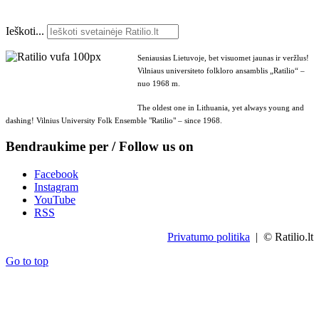
Ieškoti...
Seniausias Lietuvoje, bet visuomet jaunas ir veržlus!
Vilniaus universiteto folkloro ansamblis „Ratilio“ –
nuo 1968 m.
The oldest one in Lithuania, yet always young and
dashing! Vilnius University Folk Ensemble "Ratilio" – since 1968.
Bendraukime per / Follow us on
Facebook
Instagram
YouTube
RSS
Privatumo politika
| © Ratilio.lt
Go to top