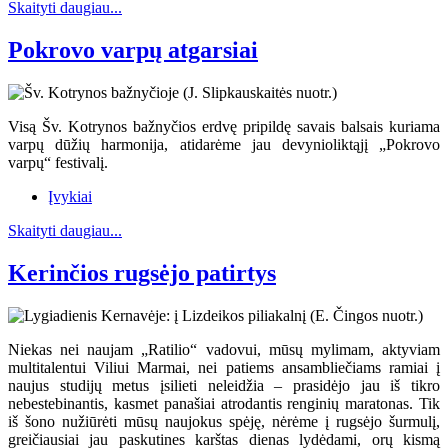
Skaityti daugiau...
Pokrovo varpų atgarsiai
Visą Šv. Kotrynos bažnyčios erdvę pripildę savais balsais kuriama
varpų dūžių harmonija, atidarėme jau devynioliktąjį „Pokrovo
varpų“ festivalį.
Įvykiai
Skaityti daugiau...
Kerinčios rugsėjo patirtys
Niekas nei naujam „Ratilio“ vadovui, mūsų mylimam, aktyviam
multitalentui Viliui Marmai, nei patiems ansambliečiams ramiai į
naujus studijų metus įsilieti neleidžia – prasidėjo jau iš tikro
nebestebinantis, kasmet panašiai atrodantis renginių maratonas. Tik
iš šono nužiūrėti mūsų naujokus spėję, nėrėme į rugsėjo šurmulį,
greičiausiai jau paskutines karštas dienas lydėdami, orų kismą