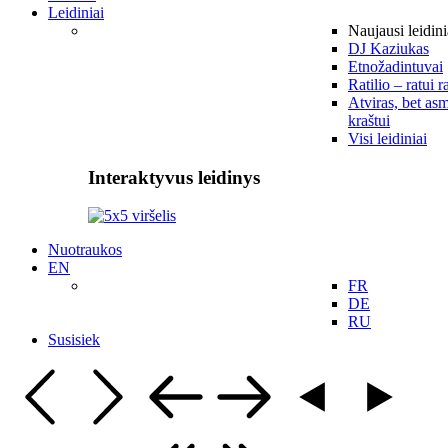
Leidiniai
Naujausi leidini
DJ Kaziukas
Etnožadintuvai
Ratilio – ratui r
Atviras, bet asm
kraštui
Visi leidiniai
Interaktyvus leidinys
Nuotraukos
EN
FR
DE
RU
Susisiek