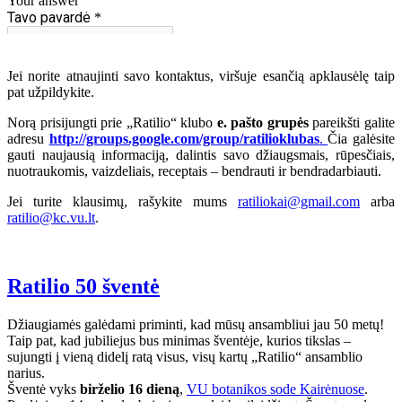
Jei norite atnaujinti savo kontaktus, viršuje esančią apklausėlę taip
pat užpildykite.
Norą prisijungti prie „Ratilio“ klubo
e. pašto grupės
pareikšti galite
adresu
http://groups.google.com/group/ratilioklubas
.
Čia galėsite
gauti naujausią informaciją, dalintis savo džiaugsmais, rūpesčiais,
nuotraukomis, vaizdeliais, receptais – bendrauti ir bendradarbiauti.
Jei turite klausimų, rašykite mums
ratiliokai@gmail.com
arba
ratilio@kc.vu.lt
.
Ratilio 50 šventė
Džiaugiamės galėdami priminti, kad mūsų ansambliui jau 50 metų!
Taip pat, kad jubiliejus bus minimas šventėje, kurios tikslas –
sujungti į vieną didelį ratą visus, visų kartų „Ratilio“ ansamblio
narius.
Šventė vyks
birželio 16 dieną
,
VU botanikos sode Kairėnuose
.