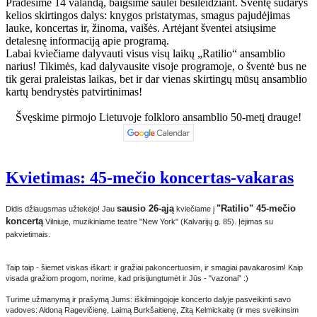
Pradėsime 14 valandą, baigsime saulei besileidžiant. Šventę sudarys
kelios skirtingos dalys: knygos pristatymas, smagus pajudėjimas
lauke, koncertas ir, žinoma, vaišės. Artėjant šventei atsiųsime
detalesnę informaciją apie programą.
Labai kviečiame dalyvauti visus visų laikų „Ratilio“ ansamblio
narius! Tikimės, kad dalyvausite visoje programoje, o šventė bus ne
tik gerai praleistas laikas, bet ir dar vienas skirtingų mūsų ansamblio
kartų bendrystės patvirtinimas!
Švęskime pirmojo Lietuvoje folkloro ansamblio 50-metį drauge!
Kvietimas: 45-mečio koncertas-vakaras
sausio 26-ąją
"Ratilio" 45-mečio
Didis džiaugsmas užtekėjo! Jau
kviečiame į
koncertą
Vilniuje, muzikiniame teatre "New York" (Kalvarijų g. 85). Įėjimas su
pakvietimais.
Taip taip - šiemet viskas iškart: ir gražiai pakoncertuosim, ir smagiai pavakarosim! Kaip
visada gražiom progom, norime, kad prisijungtumėt ir Jūs - "vazonai" :)
Turime užmanymą ir prašymą Jums: iškilmingojoje koncerto dalyje pasveikinti savo
vadoves: Aldoną Ragevičienę, Laimą Burkšaitienę, Zitą Kelmickaitę (ir mes sveikinsim