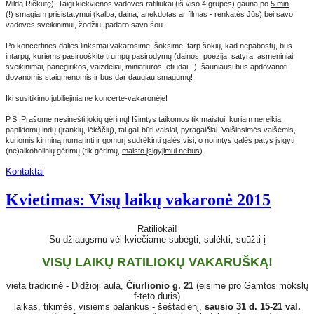
Mildą Ričkutę). Taigi kiekvienos vadovės ratiliukai (iš viso 4 grupės) gauna po
5 min
(!)
smagiam prisistatymui (kalba, daina, anekdotas ar filmas - renkatės Jūs) bei savo
vadovės sveikinimui, žodžiu, padaro savo šou.
Po koncertinės dalies linksmai vakarosime, šoksime; tarp šokių, kad nepabostų, bus
intarpų, kuriems pasiruoškite trumpų pasirodymų (dainos, poezija, satyra, asmeniniai
sveikinimai, panegirikos, vaizdeliai, miniatiūros, etiudai...), šauniausi bus apdovanoti
dovanomis staigmenomis ir bus dar daugiau smagumų!
Iki susitikimo jubiliejiniame koncerte-vakaronėje!
P.S. Prašome
ne
sinešti
jokių gėrimų! Išimtys taikomos tik maistui, kuriam nereikia
papildomų indų (įrankių, lėkščių), tai gali būti vaisiai, pyragaičiai. Vaišinsimės vaišėmis,
kuriomis kirminą numarinti ir gomurį sudrėkinti galės visi, o norintys galės patys įsigyti
(ne)alkoholinių gėrimų (tik gėrimų,
maisto įsigyjimui nebus
).
Kontaktai
Kvietimas: Visų laikų vakaronė 2015
Ratiliokai!
Su džiaugsmu vėl kviečiame subėgti, sulėkti, suūžti į
VISŲ LAIKŲ RATILIOKŲ VAKARUŠKĄ!
vieta tradicinė - Didžioji aula,
Čiurlionio g. 21
(eisime pro Gamtos mokslų
f-teto duris)
laikas, tikimės, visiems palankus - šeštadienį,
sausio 31 d. 15-21 val.