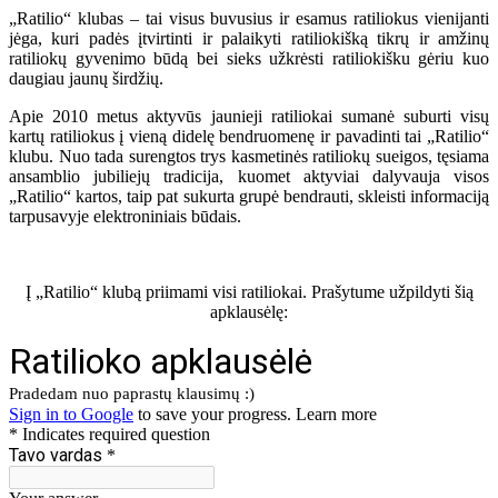
„Ratilio“ klubas – tai visus buvusius ir esamus ratiliokus vienijanti
jėga, kuri padės įtvirtinti ir palaikyti ratiliokišką tikrų ir amžinų
ratiliokų gyvenimo būdą bei sieks užkrėsti ratiliokišku gėriu kuo
daugiau jaunų širdžių.
Apie 2010 metus aktyvūs jaunieji ratiliokai sumanė suburti visų
kartų ratiliokus į vieną didelę bendruomenę ir pavadinti tai „Ratilio“
klubu. Nuo tada surengtos trys kasmetinės ratiliokų sueigos, tęsiama
ansamblio jubiliejų tradicija, kuomet aktyviai dalyvauja visos
„Ratilio“ kartos, taip pat sukurta grupė bendrauti, skleisti informaciją
tarpusavyje elektroniniais būdais.
Į „Ratilio“ klubą priimami visi ratiliokai. Prašytume užpildyti šią
apklausėlę: