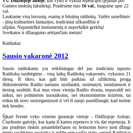
VU Didžiojoje auloje
, kur vyko ir vyksta repeticijos (įėjimas pro
Gamtos mokslų fakultetą). Pradėsime nuo
16 val
., baigsime apie 22
val.
Laukiame visų buvusių, esamų ir būsimų ratiliokų. Vaišės suneštinės
- jūsų kulinarinės fantazijos, tradiciniai užkandžiai ir
užpilai. Nepamirškit instrumentų ir neperšalkit gerklių!
Sveikatos ir džiaugsmo artėjančiais metais!
Ratiliukai
Sausio vakaronė 2012
Sausis ratiliokams yra reikšmingas dėl jau tradiciniu tapusio
Ratiliokų susibėgimo - visų laikų Ratiliokų vakaronės, vykusios 21
dieną. Iš tikro, kas gali būti puikiau už užtikrintą progą
ištikimiesiems Ratilio nariams susišaukti, susimatyti, susidainuoti ir
tiesiog susibūti. Kai mus visus vienija Ratilio dvasia, nepavaldi nei
laikui, nei politinėms nuotaikoms, nei ekonominėms krizėms, tai
reikia tik noro susiorganizuoti ir vėl iš naujo pasidžiaugti, kad turime
tiek bendro.
Šįkart šventė vyko visiems įprastoje vietoje - Didžiojoje Auloje,
Čiurlionio gatvėje, kur karta iš kartos repetavo ir vis dar repetuoja. Ir
jau pradėjus rinktis ansambliečiams su šeimomis buvo justi džiugi
mielų susitikimų nuotaika ir apšilę prie vaišių stalo, senieji Ratiliokai