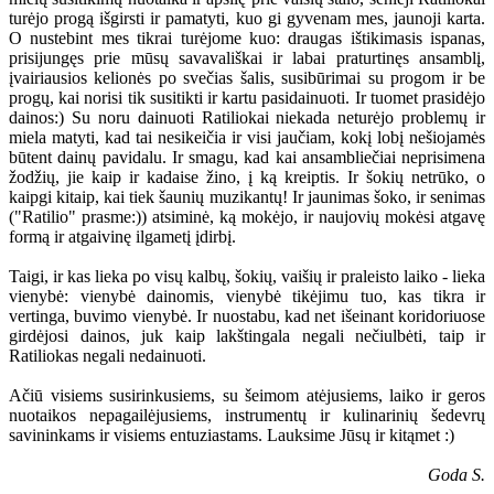
turėjo progą išgirsti ir pamatyti, kuo gi gyvenam mes, jaunoji karta.
O nustebint mes tikrai turėjome kuo: draugas ištikimasis ispanas,
prisijungęs prie mūsų savavališkai ir labai praturtinęs ansamblį,
įvairiausios kelionės po svečias šalis, susibūrimai su progom ir be
progų, kai norisi tik susitikti ir kartu pasidainuoti. Ir tuomet prasidėjo
dainos:) Su noru dainuoti Ratiliokai niekada neturėjo problemų ir
miela matyti, kad tai nesikeičia ir visi jaučiam, kokį lobį nešiojamės
būtent dainų pavidalu. Ir smagu, kad kai ansambliečiai neprisimena
žodžių, jie kaip ir kadaise žino, į ką kreiptis. Ir šokių netrūko, o
kaipgi kitaip, kai tiek šaunių muzikantų! Ir jaunimas šoko, ir senimas
("Ratilio" prasme:)) atsiminė, ką mokėjo, ir naujovių mokėsi atgavę
formą ir atgaivinę ilgametį įdirbį.
Taigi, ir kas lieka po visų kalbų, šokių, vaišių ir praleisto laiko - lieka
vienybė: vienybė dainomis, vienybė tikėjimu tuo, kas tikra ir
vertinga, buvimo vienybė. Ir nuostabu, kad net išeinant koridoriuose
girdėjosi dainos, juk kaip lakštingala negali nečiulbėti, taip ir
Ratiliokas negali nedainuoti.
Ačiū visiems susirinkusiems, su šeimom atėjusiems, laiko ir geros
nuotaikos nepagailėjusiems, instrumentų ir kulinarinių šedevrų
savininkams ir visiems entuziastams. Lauksime Jūsų ir kitąmet :)
Goda S.