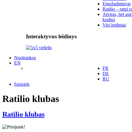
Etnožadintuvai
Ratilio – ratui r
Atviras, bet asm
kraštui
Visi leidiniai
Interaktyvus leidinys
Nuotraukos
EN
FR
DE
RU
Susisiek
Ratilio klubas
Ratilio klubas