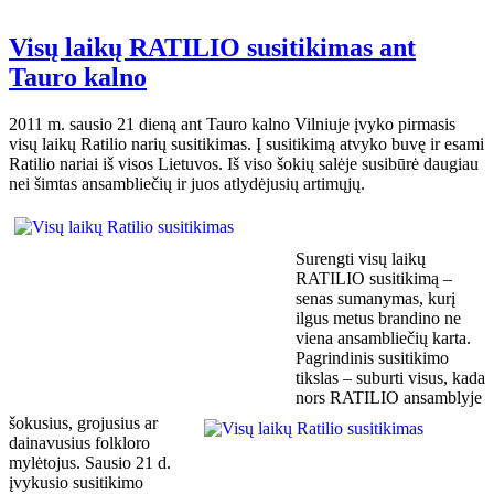
Visų laikų RATILIO susitikimas ant
Tauro kalno
2011 m. sausio 21 dieną ant Tauro kalno Vilniuje įvyko pirmasis
visų laikų Ratilio narių susitikimas. Į susitikimą atvyko buvę ir esami
Ratilio nariai iš visos Lietuvos. Iš viso šokių salėje susibūrė daugiau
nei šimtas ansambliečių ir juos atlydėjusių artimųjų.
Surengti visų laikų
RATILIO susitikimą –
senas sumanymas, kurį
ilgus metus brandino ne
viena ansambliečių karta.
Pagrindinis susitikimo
tikslas – suburti visus, kada
nors RATILIO ansamblyje
šokusius, grojusius ar
dainavusius folkloro
mylėtojus. Sausio 21 d.
įvykusio susitikimo