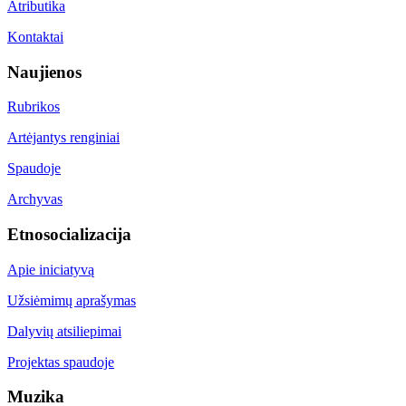
Atributika
Kontaktai
Naujienos
Rubrikos
Artėjantys renginiai
Spaudoje
Archyvas
Etnosocializacija
Apie iniciatyvą
Užsiėmimų aprašymas
Dalyvių atsiliepimai
Projektas spaudoje
Muzika