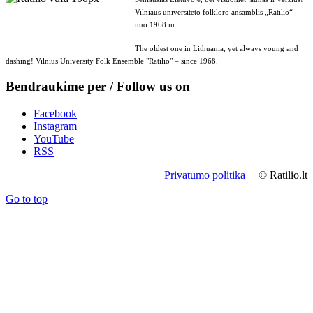
Vilniaus universiteto folkloro ansamblis „Ratilio“ –
nuo 1968 m.
The oldest one in Lithuania, yet always young and
dashing! Vilnius University Folk Ensemble "Ratilio" – since 1968.
Bendraukime per / Follow us on
Facebook
Instagram
YouTube
RSS
Privatumo politika
| © Ratilio.lt
Go to top