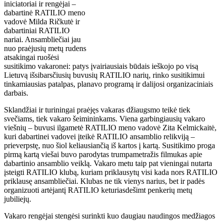
iniciatoriai ir rengėjai –
dabartinė RATILIO meno
vadovė Milda Ričkutė ir
dabartiniai RATILIO
nariai. Ansambliečiai jau
nuo praėjusių metų rudens
atsakingai ruošėsi
susitikimo vakaronei: patys įvairiausiais būdais ieškojo po visą
Lietuvą išsibarsčiusių buvusių RATILIO narių, rinko susitikimui
tinkamiausias patalpas, planavo programą ir dalijosi organizaciniais
darbais.
Sklandžiai ir turiningai praėjęs vakaras džiaugsmo teikė tiek
svečiams, tiek vakaro šeimininkams. Viena garbingiausių vakaro
viešnių – buvusi ilgametė RATILIO meno vadovė Zita Kelmickaitė,
kuri dabartinei vadovei įteikė RATILIO ansamblio relikviją –
prieverpstę, nuo šiol keliausiančią iš kartos į kartą. Susitikimo proga
pirmą kartą viešai buvo parodytas trumpametražis filmukas apie
dabartinio ansamblio veiklą. Vakaro metu taip pat vieningai nutarta
įsteigti RATILIO klubą, kuriam priklausytų visi kada nors RATILIO
priklausę ansambliečiai. Klubas ne tik vienys narius, bet ir padės
organizuoti artėjantį RATILIO keturiasdešimt penkerių metų
jubiliejų.
Vakaro rengėjai stengėsi surinkti kuo daugiau naudingos medžiagos