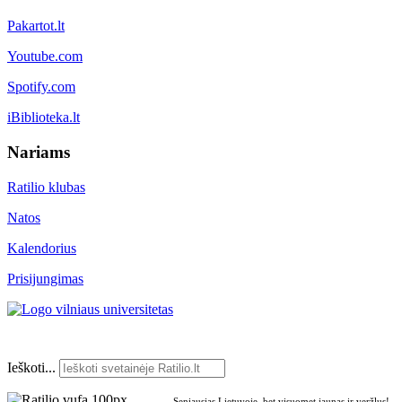
Pakartot.lt
Youtube.com
Spotify.com
iBiblioteka.lt
Nariams
Ratilio klubas
Natos
Kalendorius
Prisijungimas
Ieškoti...
Seniausias Lietuvoje, bet visuomet jaunas ir veržlus!