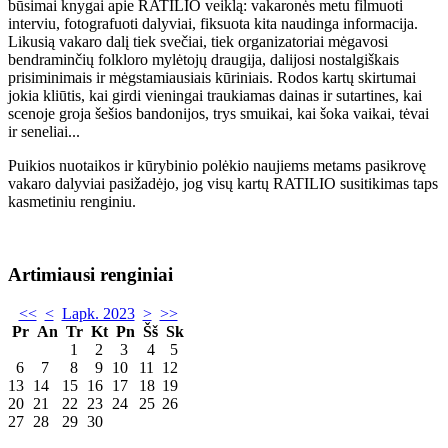
būsimai knygai apie RATILIO veiklą: vakaronės metu filmuoti
interviu, fotografuoti dalyviai, fiksuota kita naudinga informacija.
Likusią vakaro dalį tiek svečiai, tiek organizatoriai mėgavosi
bendraminčių folkloro mylėtojų draugija, dalijosi nostalgiškais
prisiminimais ir mėgstamiausiais kūriniais. Rodos kartų skirtumai
jokia kliūtis, kai girdi vieningai traukiamas dainas ir sutartines, kai
scenoje groja šešios bandonijos, trys smuikai, kai šoka vaikai, tėvai
ir seneliai...
Puikios nuotaikos ir kūrybinio polėkio naujiems metams pasikrovę
vakaro dalyviai pasižadėjo, jog visų kartų RATILIO susitikimas taps
kasmetiniu renginiu.
Artimiausi renginiai
<<
<
Lapk. 2023
>
>>
Pr
An
Tr
Kt
Pn
Šš
Sk
1
2
3
4
5
6
7
8
9
10
11
12
13
14
15
16
17
18
19
20
21
22
23
24
25
26
27
28
29
30