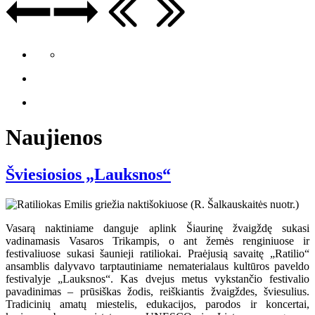
Naujienos
Šviesiosios „Lauksnos“
Vasarą naktiniame danguje aplink Šiaurinę žvaigždę sukasi
vadinamasis Vasaros Trikampis, o ant žemės renginiuose ir
festivaliuose sukasi šaunieji ratiliokai. Praėjusią savaitę „Ratilio“
ansamblis dalyvavo tarptautiniame nematerialaus kultūros paveldo
festivalyje „Lauksnos“. Kas dvejus metus vykstančio festivalio
pavadinimas – prūsiškas žodis, reiškiantis žvaigždes, šviesulius.
Tradicinių amatų miestelis, edukacijos, parodos ir koncertai,