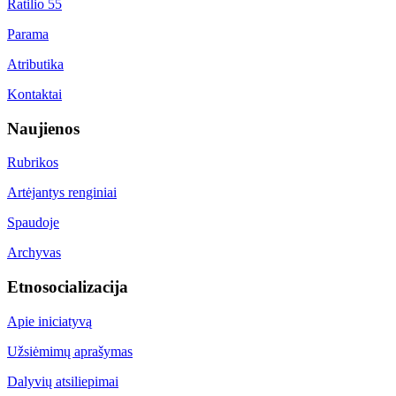
Ratilio 55
Parama
Atributika
Kontaktai
Naujienos
Rubrikos
Artėjantys renginiai
Spaudoje
Archyvas
Etnosocializacija
Apie iniciatyvą
Užsiėmimų aprašymas
Dalyvių atsiliepimai