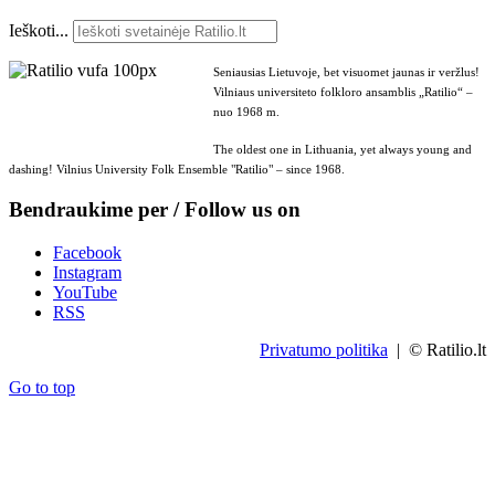
Ieškoti...
Seniausias Lietuvoje, bet visuomet jaunas ir veržlus!
Vilniaus universiteto folkloro ansamblis „Ratilio“ –
nuo 1968 m.
The oldest one in Lithuania, yet always young and
dashing! Vilnius University Folk Ensemble "Ratilio" – since 1968.
Bendraukime per / Follow us on
Facebook
Instagram
YouTube
RSS
Privatumo politika
| © Ratilio.lt
Go to top