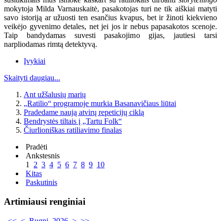
mokytoja Milda Varnauskaitė, pasakotojas turi ne tik aiškiai matyti
savo istoriją ar užuosti ten esančius kvapus, bet ir žinoti kiekvieno
veikėjo gyvenimo detales, net jei jos ir nebus papasakotos scenoje.
Taip bandydamas suvesti pasakojimo gijas, jautiesi tarsi
narpliodamas rimtą detektyvą.
Įvykiai
Skaityti daugiau...
Ant užšalusių marių
„Ratilio“ programoje murkia Basanavičiaus liūtai
Pradedame naują atvirų repeticijų ciklą
Bendrystės tiltais į „Tartu Folk“
Čiurlioniškas ratiliavimo finalas
Pradėti
Ankstesnis
1
2
3
4
5
6
7
8
9
10
Kitas
Paskutinis
Artimiausi renginiai
<<
<
Rugpj. 2026
>
>>