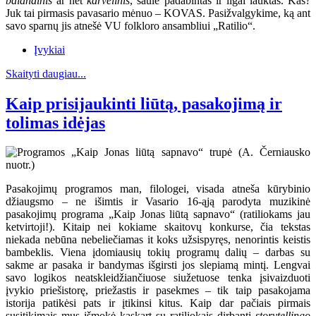
balandinis
ar net
karvelinis
, saule padabintas ir ilgai lauktas. Kas?
Juk tai pirmasis pavasario mėnuo – KOVAS. Pasižvalgykime, ką ant
savo sparnų jis atnešė VU folkloro ansambliui „Ratilio“.
Įvykiai
Skaityti daugiau...
Kaip prisijaukinti liūtą, pasakojimą ir
tolimas idėjas
Pasakojimų programos man, filologei, visada atneša kūrybinio
džiaugsmo – ne išimtis ir Vasario 16-ąją parodyta muzikinė
pasakojimų programa „Kaip Jonas liūtą sapnavo“ (ratiliokams jau
ketvirtoji!). Kitaip nei kokiame skaitovų konkurse, čia tekstas
niekada nebūna nebeliečiamas it koks užsispyręs, nenorintis keistis
bambeklis. Viena įdomiausių tokių programų dalių – darbas su
sakme ar pasaka ir bandymas išgirsti jos slepiamą mintį. Lengvai
savo logikos neatskleidžiančiuose siužetuose tenka įsivaizduoti
įvykio priešistorę, priežastis ir pasekmes – tik taip pasakojama
istorija patikėsi pats ir įtikinsi kitus. Kaip dar pačiais pirmais
susitikimais mus išmokė kaskart su ratiliokais dirbanti
storytellingo