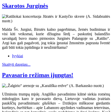
Skarotos Jurginės
Malda Šv. Jurgiui, Birutės kalno pagerbimas, žemės budinimas ir
visi kiti veiksmai, kurie džiugina širdį – paskutinį balandžio
savaitgalį buvo mano pirmosios Jurginės Palangoje su „Ratilio“.
Argi kas gali pagalvoti, jog tokia įprastai žmonėms paprasta šventė
gali būti tokia įspūdinga ir neužmirštama?
Įvykiai
Skaityti daugiau...
Pavasario režimas įjungtas!
Užminsiu trumpą mįslę. Angliško pavadinimo kilmė siekia romėnų
mitologijos karo ir pavasario dievą. Lietuvoje vadintas įvairiais
paukščių pavadinimais:
glušėkas
– Dzūkijos miškuose giedantis
kurtinys,
burblėkas
– apie Labanoro apylinkes vadinamas tetervinas,