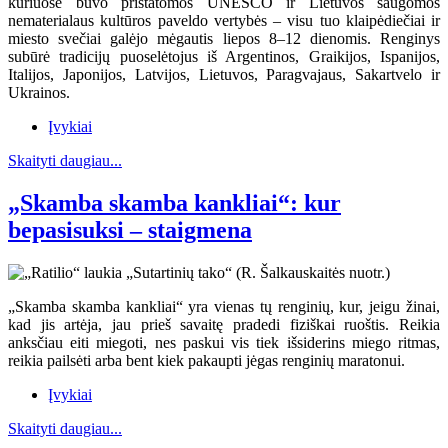
kuriuose buvo pristatomos UNESCO ir Lietuvos saugomos
nematerialaus kultūros paveldo vertybės – visu tuo klaipėdiečiai ir
miesto svečiai galėjo mėgautis liepos 8–12 dienomis. Renginys
subūrė tradicijų puoselėtojus iš Argentinos, Graikijos, Ispanijos,
Italijos, Japonijos, Latvijos, Lietuvos, Paragvajaus, Sakartvelo ir
Ukrainos.
Įvykiai
Skaityti daugiau...
„Skamba skamba kankliai“: kur
bepasisuksi – staigmena
„Skamba skamba kankliai“ yra vienas tų renginių, kur, jeigu žinai,
kad jis artėja, jau prieš savaitę pradedi fiziškai ruoštis. Reikia
anksčiau eiti miegoti, nes paskui vis tiek išsiderins miego ritmas,
reikia pailsėti arba bent kiek pakaupti jėgas renginių maratonui.
Įvykiai
Skaityti daugiau...