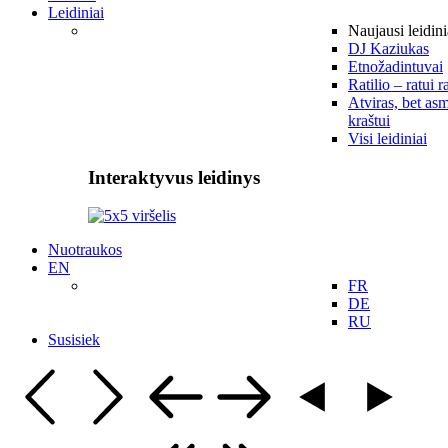
Leidiniai
Naujausi leidini
DJ Kaziukas
Etnožadintuvai
Ratilio – ratui r
Atviras, bet asm
kraštui
Visi leidiniai
Interaktyvus leidinys
Nuotraukos
EN
FR
DE
RU
Susisiek