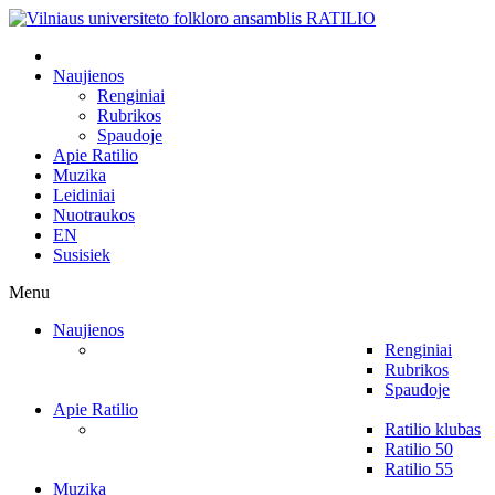
Naujienos
Renginiai
Rubrikos
Spaudoje
Apie Ratilio
Muzika
Leidiniai
Nuotraukos
EN
Susisiek
Menu
Naujienos
Renginiai
Rubrikos
Spaudoje
Apie Ratilio
Ratilio klubas
Ratilio 50
Ratilio 55
Muzika