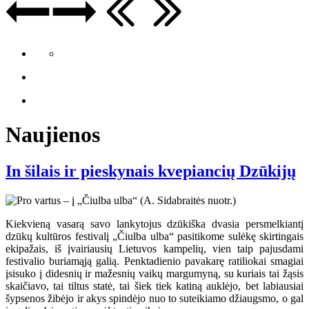
Naujienos
In šilais ir pieskynais kvepiancių Dzūkijų
Kiekvieną vasarą savo lankytojus dzūkiška dvasia persmelkiantį
dzūkų kultūros festivalį „Čiulba ulba“ pasitikome sulėkę skirtingais
ekipažais, iš įvairiausių Lietuvos kampelių, vien taip pajusdami
festivalio buriamąją galią. Penktadienio pavakarę ratiliokai smagiai
įsisuko į didesnių ir mažesnių vaikų margumyną, su kuriais tai žąsis
skaičiavo, tai tiltus statė, tai šiek tiek katiną auklėjo, bet labiausiai
šypsenos žibėjo ir akys spindėjo nuo to suteikiamo džiaugsmo, o gal