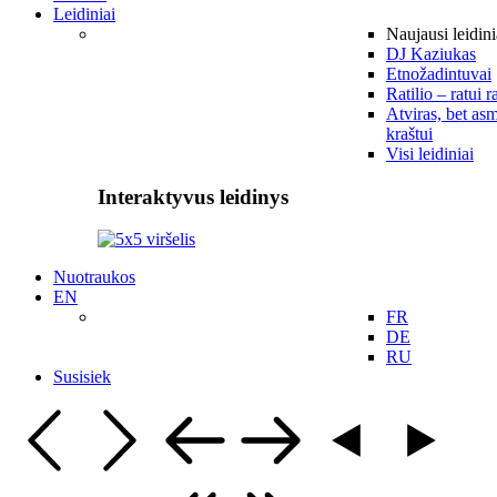
Leidiniai
Naujausi leidini
DJ Kaziukas
Etnožadintuvai
Ratilio – ratui r
Atviras, bet asm
kraštui
Visi leidiniai
Interaktyvus leidinys
Nuotraukos
EN
FR
DE
RU
Susisiek