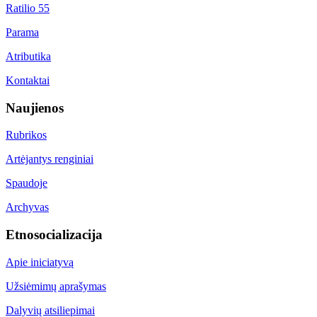
Ratilio 55
Parama
Atributika
Kontaktai
Naujienos
Rubrikos
Artėjantys renginiai
Spaudoje
Archyvas
Etnosocializacija
Apie iniciatyvą
Užsiėmimų aprašymas
Dalyvių atsiliepimai