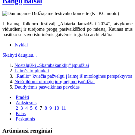
Bangų balsai
Į Kauną, folkloro festivalį „Atataria lamzdžiai 2024“, atvykome
vidurdienį ir turėjome progą pasivaikščioti po miestą. Kaunas mus
pasitiko su savo istorinėmis gatvėmis ir gražia architektūra.
Įvykiai
Skaityti daugiau...
Nostalgiški „Skambakanklių“ įspūdžiai
Laimės trupinukai
„Ratilio“ kviečia pažvelgti į laimę iš mitologinės perspektyvos
Neišdildomi pirmojo jurginėjimo įspūdžiai
Daudytėmis pasveikintas paveldas
Pradėti
Ankstesnis
2
3
4
5
6
7
8
9
10
11
Kitas
Paskutinis
Artimiausi renginiai