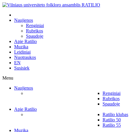
Naujienos
Renginiai
Rubrikos
Spaudoje
Apie Ratilio
Muzika
Leidiniai
Nuotraukos
EN
Susisiek
Menu
Naujienos
Renginiai
Rubrikos
Spaudoje
Apie Ratilio
Ratilio klubas
Ratilio 50
Ratilio 55
Muzika