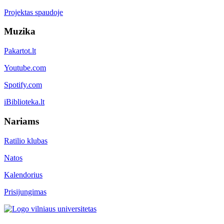
Projektas spaudoje
Muzika
Pakartot.lt
Youtube.com
Spotify.com
iBiblioteka.lt
Nariams
Ratilio klubas
Natos
Kalendorius
Prisijungimas