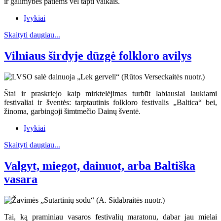
ir galimybės patiems vėl tapti vaikais.
Įvykiai
Skaityti daugiau...
Vilniaus širdyje dūzgė folkloro avilys
Štai ir praskriejo kaip mirktelėjimas turbūt labiausiai laukiami
festivaliai ir šventės: tarptautinis folkloro festivalis „Baltica“ bei,
žinoma, garbingoji šimtmečio Dainų šventė.
Įvykiai
Skaityti daugiau...
Valgyt, miegot, dainuot, arba Baltiška
vasara
Tai, ką praminiau vasaros festivalių maratonu, dabar jau mielai