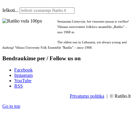
Ieškoti...
Seniausias Lietuvoje, bet visuomet jaunas ir veržlus!
Vilniaus universiteto folkloro ansamblis „Ratilio“ –
nuo 1968 m.
The oldest one in Lithuania, yet always young and
dashing! Vilnius University Folk Ensemble "Ratilio" – since 1968.
Bendraukime per / Follow us on
Facebook
Instagram
YouTube
RSS
Privatumo politika
| © Ratilio.lt
Go to top