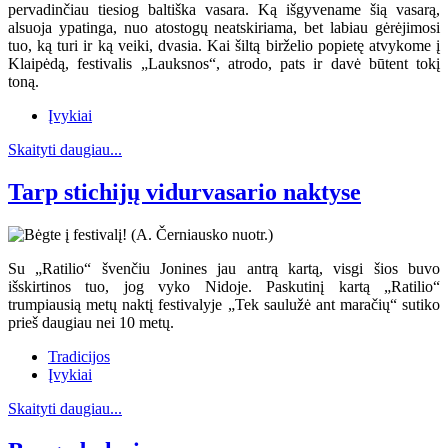
pervadinčiau tiesiog baltiška vasara. Ką išgyvename šią vasarą,
alsuoja ypatinga, nuo atostogų neatskiriama, bet labiau gėrėjimosi
tuo, ką turi ir ką veiki, dvasia. Kai šiltą birželio popietę atvykome į
Klaipėdą, festivalis „Lauksnos“, atrodo, pats ir davė būtent tokį
toną.
Įvykiai
Skaityti daugiau...
Tarp stichijų vidurvasario naktyse
Su „Ratilio“ švenčiu Jonines jau antrą kartą, visgi šios buvo
išskirtinos tuo, jog vyko Nidoje. Paskutinį kartą „Ratilio“
trumpiausią metų naktį festivalyje „Tek saulužė ant maračių“ sutiko
prieš daugiau nei 10 metų.
Tradicijos
Įvykiai
Skaityti daugiau...