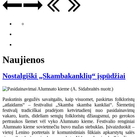
Naujienos
Nostalgiški „Skambakanklių“ įspūdžiai
Paskutinis gegužės savaitgalis, kaip visuomet, paskirtas folkloristų
„atlaidams“ – festivaliui „Skamba skamba kankliai“. Šiemetinį
festivalį tradiciškai pradėjom ketvirtadienį nuo pasidainavimų
vakaro, kuris, dideliam senųjų folkloristų džiaugsmui, po gerokos
pertraukos šiemet vėl vyko Alumnato kieme. Festivalio renginiai
Alumnato kieme sovietmečiu buvo mažas stebuklas. Įsivaizduokit –
vietoj Lenino portretais ir komunistiniais šūkiais apkarstytų salės