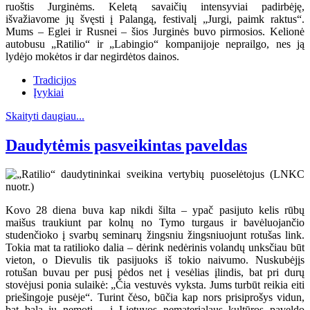
ruoštis Jurginėms. Keletą savaičių intensyviai padirbėję,
išvažiavome jų švęsti į Palangą, festivalį „Jurgi, paimk raktus“.
Mums – Eglei ir Rusnei – šios Jurginės buvo pirmosios. Kelionė
autobusu „Ratilio“ ir „Labingio“ kompanijoje neprailgo, nes ją
lydėjo mokėtos ir dar negirdėtos dainos.
Tradicijos
Įvykiai
Skaityti daugiau...
Daudytėmis pasveikintas paveldas
Kovo 28 diena buva kap nikdi šilta – ypač pasijuto kelis rūbų
maišus traukiunt par kolnų no Tymo turgaus ir bavėluojančio
studenčioko į svarbų seminarų žingsniu žingsniuojunt rotušas link.
Tokia mat ta ratilioko dalia – dėrink nedėrinis volandų unksčiau būt
vieton, o Dievulis tik pasijuoks iš tokio naivumo. Nuskubėjįs
rotušan buvau per pusį pėdos net į vesėlias įlindis, bat pri durų
stovėjusi ponia sulaikė: „Čia vestuvės vyksta. Jums turbūt reikia eiti
priešingoje pusėje“. Turint čėso, būčia kap nors prisiprošys vidun,
bat bala jų nemotį – į Lietuvos nematerialaus kultūros paveldo