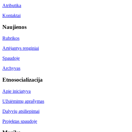
Atributika
Kontaktai
Naujienos
Rubrikos
Artėjantys renginiai
Spaudoje
Archyvas
Etnosocializacija
Apie iniciatyvą
Užsiėmimų aprašymas
Dalyvių atsiliepimai
Projektas spaudoje