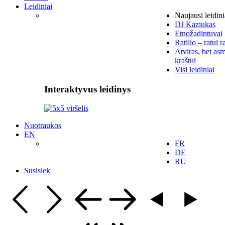
Leidiniai
Naujausi leidini
DJ Kaziukas
Etnožadintuvai
Ratilio – ratui r
Atviras, bet asm
kraštui
Visi leidiniai
Interaktyvus leidinys
Nuotraukos
EN
FR
DE
RU
Susisiek