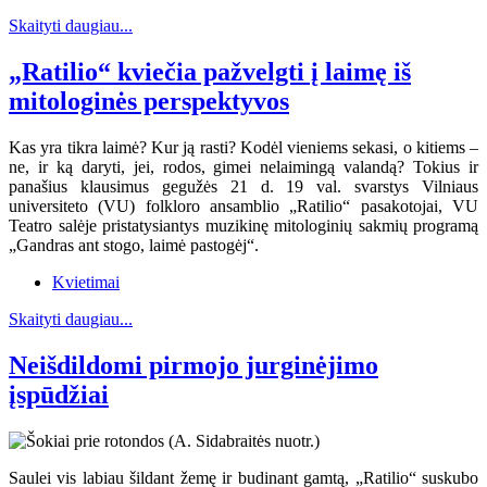
Skaityti daugiau...
„Ratilio“ kviečia pažvelgti į laimę iš
mitologinės perspektyvos
Kas yra tikra laimė? Kur ją rasti? Kodėl vieniems sekasi, o kitiems –
ne, ir ką daryti, jei, rodos, gimei nelaimingą valandą? Tokius ir
panašius klausimus gegužės 21 d. 19 val. svarstys Vilniaus
universiteto (VU) folkloro ansamblio „Ratilio“ pasakotojai, VU
Teatro salėje pristatysiantys muzikinę mitologinių sakmių programą
„Gandras ant stogo, laimė pastogėj“.
Kvietimai
Skaityti daugiau...
Neišdildomi pirmojo jurginėjimo
įspūdžiai
Saulei vis labiau šildant žemę ir budinant gamtą, „Ratilio“ suskubo