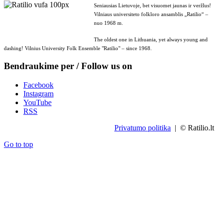
Seniausias Lietuvoje, bet visuomet jaunas ir veržlus!
Vilniaus universiteto folkloro ansamblis „Ratilio“ –
nuo 1968 m.
The oldest one in Lithuania, yet always young and
dashing! Vilnius University Folk Ensemble "Ratilio" – since 1968.
Bendraukime per / Follow us on
Facebook
Instagram
YouTube
RSS
Privatumo politika
| © Ratilio.lt
Go to top