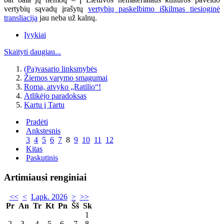
vertybių sąvadų įrašytų
vertybių paskelbimo iškilmas tiesioginė
transliacija
jau neba už kalnų.
Įvykiai
Skaityti daugiau...
(Pa)vasario linksmybės
Žiemos varymo smagumai
Roma, atvyko „Ratilio“!
Atlikėjo paradoksas
Kartu į Tartu
Pradėti
Ankstesnis
3
4
5
6
7
8
9
10
11
12
Kitas
Paskutinis
Artimiausi renginiai
<<
<
Lapk. 2026
>
>>
Pr
An
Tr
Kt
Pn
Šš
Sk
1
2
3
4
5
6
7
8