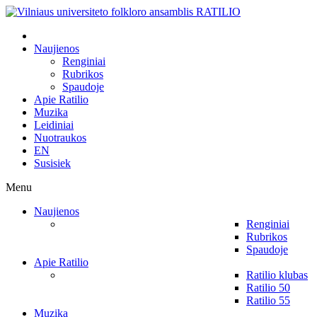
Naujienos
Renginiai
Rubrikos
Spaudoje
Apie Ratilio
Muzika
Leidiniai
Nuotraukos
EN
Susisiek
Menu
Naujienos
Renginiai
Rubrikos
Spaudoje
Apie Ratilio
Ratilio klubas
Ratilio 50
Ratilio 55
Muzika