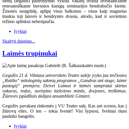
sienų (legalus) pasirodymas vyksta Vakarų dvasia dvelkiančiame
renesansiškame buvusios kunigų seminarijos bendrabučio kieme.
Žmonės susigrūdę, aplipę visus balkonus – visus kaip magnetas
traukia toji laisvės ir bendrystės dvasia, atrodo, kad ir sovietinio
režimo aplinkui nebesijaučia.
Įvykiai
Skaityti daugiau...
Laimės trupinukai
Gegužės 21 d. Vilniaus universiteto Teatro salėje įvyko jau trečiosios
„Ratilio“ mitologinių sakmių programos „Gandras ant stogo, laimė
pastogėj“ premjera. Deivei Laimai ir laimės sampratai skirtas
vakaras, rodos, suvirpino kiekvieno mintis, dvejones, troškimus.
Žiūrovės įspūdžiais dalijasi ansamblietė Gintarė.
Gegužės pavakarę rinkomės į VU Teatro salę. Kas ant scenos, kas į
žiūrovų eiles. O ten – tokia šventė! Visi šypsosi, švelniai ritasi
jaudulio bangelės.
Įvykiai