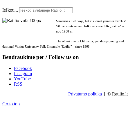
Ieškoti...
Seniausias Lietuvoje, bet visuomet jaunas ir veržlus!
Vilniaus universiteto folkloro ansamblis „Ratilio“ –
nuo 1968 m.
The oldest one in Lithuania, yet always young and
dashing! Vilnius University Folk Ensemble "Ratilio" – since 1968.
Bendraukime per / Follow us on
Facebook
Instagram
YouTube
RSS
Privatumo politika
| © Ratilio.lt
Go to top