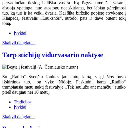
pervadinčiau tiesiog baltiška vasara. Ką išgyvename šią vasarą,
alsuoja ypatinga, nuo atostogų neatskiriama, bet labiau gėrėjimosi
tuo, ką turi ir ką veiki, dvasia. Kai šiltą birželio popietę atvykome į
Klaipėdą, festivalis „Lauksnos“, atrodo, pats ir davė būtent tokį
toną.
Įvykiai
Skaityti daugiau...
Tarp stichijų vidurvasario naktyse
Su „Ratilio“ švenčiu Jonines jau antrą kartą, visgi šios buvo
išskirtinos tuo, jog vyko Nidoje. Paskutinį kartą „Ratilio“
trumpiausią metų naktį festivalyje „Tek saulužė ant maračių“ sutiko
prieš daugiau nei 10 metų.
Tradicijos
Įvykiai
Skaityti daugiau...