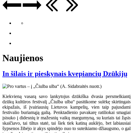
Naujienos
In šilais ir pieskynais kvepiancių Dzūkijų
Kiekvieną vasarą savo lankytojus dzūkiška dvasia persmelkiantį
dzūkų kultūros festivalį „Čiulba ulba“ pasitikome sulėkę skirtingais
ekipažais, iš įvairiausių Lietuvos kampelių, vien taip pajusdami
festivalio buriamąją galią. Penktadienio pavakarę ratiliokai smagiai
įsisuko į didesnių ir mažesnių vaikų margumyną, su kuriais tai žąsis
skaičiavo, tai tiltus statė, tai šiek tiek katiną auklėjo, bet labiausiai
šypsenos žibėjo ir akys spindėjo nuo to suteikiamo džiaugsmo, o gal