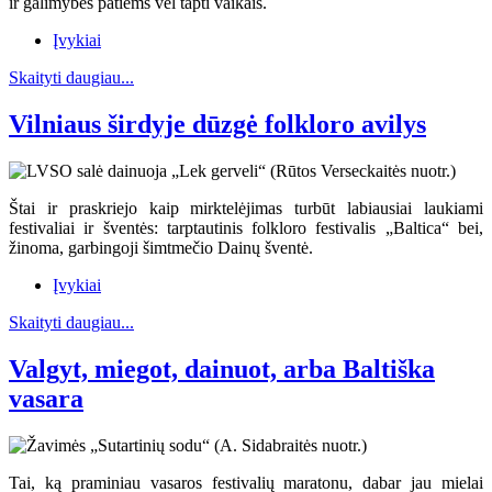
ir galimybės patiems vėl tapti vaikais.
Įvykiai
Skaityti daugiau...
Vilniaus širdyje dūzgė folkloro avilys
Štai ir praskriejo kaip mirktelėjimas turbūt labiausiai laukiami
festivaliai ir šventės: tarptautinis folkloro festivalis „Baltica“ bei,
žinoma, garbingoji šimtmečio Dainų šventė.
Įvykiai
Skaityti daugiau...
Valgyt, miegot, dainuot, arba Baltiška
vasara
Tai, ką praminiau vasaros festivalių maratonu, dabar jau mielai