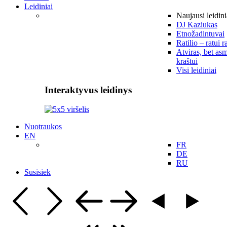
Leidiniai
Naujausi leidini
DJ Kaziukas
Etnožadintuvai
Ratilio – ratui r
Atviras, bet asm
kraštui
Visi leidiniai
Interaktyvus leidinys
Nuotraukos
EN
FR
DE
RU
Susisiek