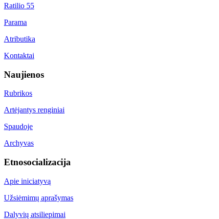
Ratilio 55
Parama
Atributika
Kontaktai
Naujienos
Rubrikos
Artėjantys renginiai
Spaudoje
Archyvas
Etnosocializacija
Apie iniciatyvą
Užsiėmimų aprašymas
Dalyvių atsiliepimai