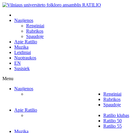
Naujienos
Renginiai
Rubrikos
Spaudoje
Apie Ratilio
Muzika
Leidiniai
Nuotraukos
EN
Susisiek
Menu
Naujienos
Renginiai
Rubrikos
Spaudoje
Apie Ratilio
Ratilio klubas
Ratilio 50
Ratilio 55
Muzika