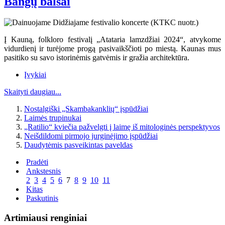
Bangų balsai
Į Kauną, folkloro festivalį „Atataria lamzdžiai 2024“, atvykome
vidurdienį ir turėjome progą pasivaikščioti po miestą. Kaunas mus
pasitiko su savo istorinėmis gatvėmis ir gražia architektūra.
Įvykiai
Skaityti daugiau...
Nostalgiški „Skambakanklių“ įspūdžiai
Laimės trupinukai
„Ratilio“ kviečia pažvelgti į laimę iš mitologinės perspektyvos
Neišdildomi pirmojo jurginėjimo įspūdžiai
Daudytėmis pasveikintas paveldas
Pradėti
Ankstesnis
2
3
4
5
6
7
8
9
10
11
Kitas
Paskutinis
Artimiausi renginiai