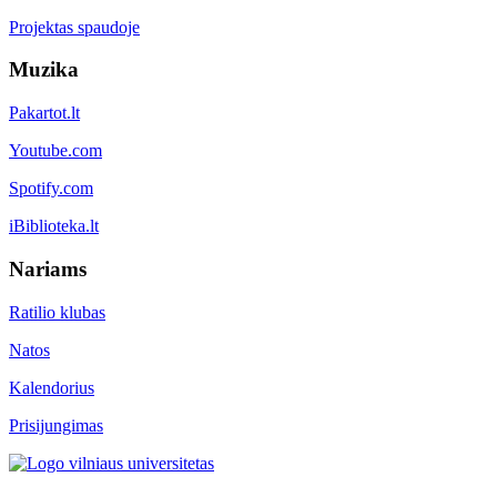
Projektas spaudoje
Muzika
Pakartot.lt
Youtube.com
Spotify.com
iBiblioteka.lt
Nariams
Ratilio klubas
Natos
Kalendorius
Prisijungimas