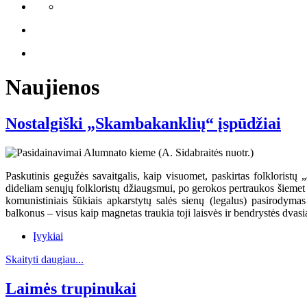
Naujienos
Nostalgiški „Skambakanklių“ įspūdžiai
Paskutinis gegužės savaitgalis, kaip visuomet, paskirtas folkloristų
dideliam senųjų folkloristų džiaugsmui, po gerokos pertraukos šiemet
komunistiniais šūkiais apkarstytų salės sienų (legalus) pasirody
balkonus – visus kaip magnetas traukia toji laisvės ir bendrystės dvasia
Įvykiai
Skaityti daugiau...
Laimės trupinukai