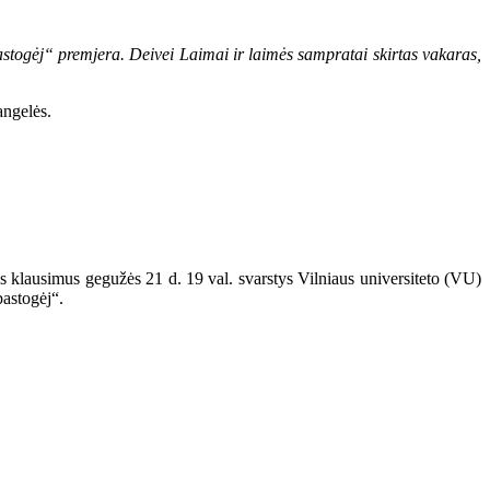
astogėj“ premjera. Deivei Laimai ir laimės sampratai skirtas vakaras,
angelės.
ius klausimus gegužės 21 d. 19 val. svarstys Vilniaus universiteto (VU)
pastogėj“.