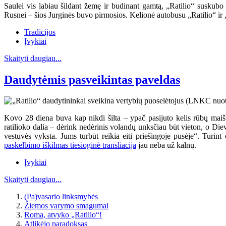
Saulei vis labiau šildant žemę ir budinant gamtą, „Ratilio“ suskubo 
Rusnei – šios Jurginės buvo pirmosios. Kelionė autobusu „Ratilio“ ir 
Tradicijos
Įvykiai
Skaityti daugiau...
Daudytėmis pasveikintas paveldas
Kovo 28 diena buva kap nikdi šilta – ypač pasijuto kelis rūbų maiš
ratilioko dalia – dėrink nedėrinis volandų unksčiau būt vieton, o Diev
vestuvės vyksta. Jums turbūt reikia eiti priešingoje pusėje“. Turin
paskelbimo iškilmas tiesioginė transliacija
jau neba už kalnų.
Įvykiai
Skaityti daugiau...
(Pa)vasario linksmybės
Žiemos varymo smagumai
Roma, atvyko „Ratilio“!
Atlikėjo paradoksas