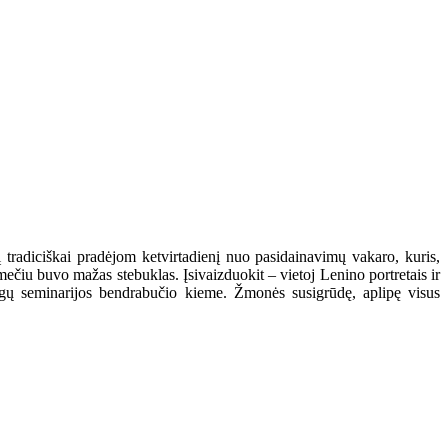
į tradiciškai pradėjom ketvirtadienį nuo pasidainavimų vakaro, kuris,
čiu buvo mažas stebuklas. Įsivaizduokit – vietoj Lenino portretais ir
igų seminarijos bendrabučio kieme. Žmonės susigrūdę, aplipę visus