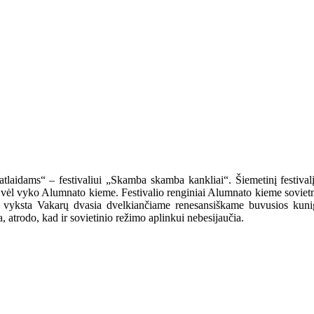
 „atlaidams“ – festivaliui „Skamba skamba kankliai“. Šiemetinį festival
 vėl vyko Alumnato kieme. Festivalio renginiai Alumnato kieme sovietme
mas vyksta Vakarų dvasia dvelkiančiame renesansiškame buvusios kun
, atrodo, kad ir sovietinio režimo aplinkui nebesijaučia.