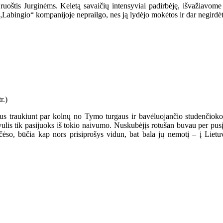
ruoštis Jurginėms. Keletą savaičių intensyviai padirbėję, išvažiavome 
„Labingio“ kompanijoje neprailgo, nes ją lydėjo mokėtos ir dar negirdė
us traukiunt par kolnų no Tymo turgaus ir bavėluojančio studenčioko 
ulis tik pasijuoks iš tokio naivumo. Nuskubėjįs rotušan buvau per pusį p
t čėso, būčia kap nors prisiprošys vidun, bat bala jų nemotį – į Lie