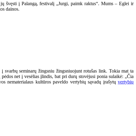
jų švęsti į Palangą, festivalį „Jurgi, paimk raktus“. Mums – Eglei ir
tos dainos.
į svarbų seminarų žingsniu žingsniuojunt rotušas link. Tokia mat ta
ėdos net į vesėlias įlindis, bat pri durų stovėjusi ponia sulaikė: „Čia
tuvos nematerialaus kultūros paveldo vertybių sąvadų įrašytų
vertybių