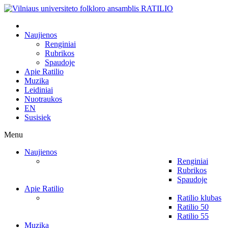
Naujienos
Renginiai
Rubrikos
Spaudoje
Apie Ratilio
Muzika
Leidiniai
Nuotraukos
EN
Susisiek
Menu
Naujienos
Renginiai
Rubrikos
Spaudoje
Apie Ratilio
Ratilio klubas
Ratilio 50
Ratilio 55
Muzika