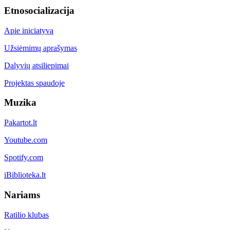
Etnosocializacija
Apie iniciatyvą
Užsiėmimų aprašymas
Dalyvių atsiliepimai
Projektas spaudoje
Muzika
Pakartot.lt
Youtube.com
Spotify.com
iBiblioteka.lt
Nariams
Ratilio klubas