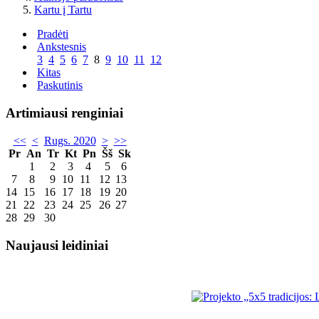
Kartu į Tartu
Pradėti
Ankstesnis
3
4
5
6
7
8
9
10
11
12
Kitas
Paskutinis
Artimiausi renginiai
<<
<
Rugs. 2020
>
>>
Pr
An
Tr
Kt
Pn
Šš
Sk
1
2
3
4
5
6
7
8
9
10
11
12
13
14
15
16
17
18
19
20
21
22
23
24
25
26
27
28
29
30
Naujausi leidiniai