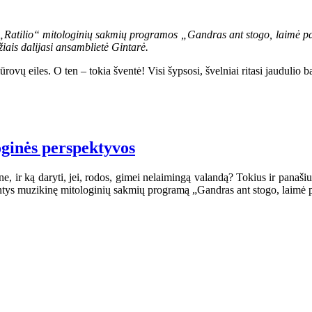
os „Ratilio“ mitologinių sakmių programos „Gandras ant stogo, laimė p
žiais dalijasi ansamblietė Gintarė.
vų eiles. O ten – tokia šventė! Visi šypsosi, švelniai ritasi jaudulio b
loginės perspektyvos
ne, ir ką daryti, jei, rodos, gimei nelaimingą valandą? Tokius ir panaš
iantys muzikinę mitologinių sakmių programą „Gandras ant stogo, laimė 