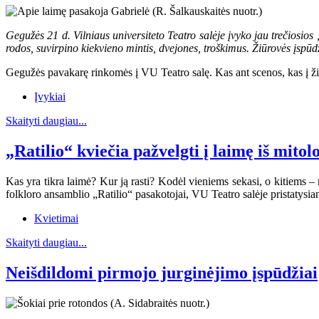
Gegužės 21 d. Vilniaus universiteto Teatro salėje įvyko jau trečiosi
rodos, suvirpino kiekvieno mintis, dvejones, troškimus. Žiūrovės įspūd
Gegužės pavakarę rinkomės į VU Teatro salę. Kas ant scenos, kas į žiūro
Įvykiai
Skaityti daugiau...
„Ratilio“ kviečia pažvelgti į laimę iš mito
Kas yra tikra laimė? Kur ją rasti? Kodėl vieniems sekasi, o kitiems – 
folkloro ansamblio „Ratilio“ pasakotojai, VU Teatro salėje pristatys
Kvietimai
Skaityti daugiau...
Neišdildomi pirmojo jurginėjimo įspūdžiai