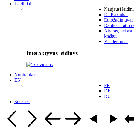
Leidiniai
Naujausi leidini
DJ Kaziukas
Etnožadintuvai
Ratilio – ratui r
Atviras, bet asm
kraštui
Visi leidiniai
Interaktyvus leidinys
Nuotraukos
EN
FR
DE
RU
Susisiek