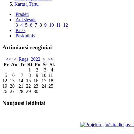
Kartu į Tartu
Pradėti
Ankstesnis
3
4
5
6
7
8
9
10
11
12
Kitas
Paskutinis
Artimiausi renginiai
<<
<
Rugs. 2022
>
>>
Pr
An
Tr
Kt
Pn
Šš
Sk
1
2
3
4
5
6
7
8
9
10
11
12
13
14
15
16
17
18
19
20
21
22
23
24
25
26
27
28
29
30
Naujausi leidiniai