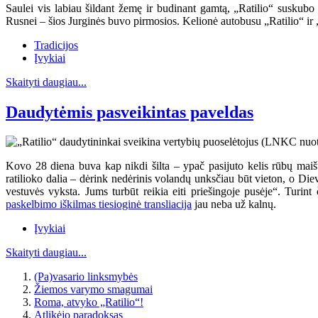
Saulei vis labiau šildant žemę ir budinant gamtą, „Ratilio“ suskubo 
Rusnei – šios Jurginės buvo pirmosios. Kelionė autobusu „Ratilio“ ir 
Tradicijos
Įvykiai
Skaityti daugiau...
Daudytėmis pasveikintas paveldas
Kovo 28 diena buva kap nikdi šilta – ypač pasijuto kelis rūbų maiš
ratilioko dalia – dėrink nedėrinis volandų unksčiau būt vieton, o Diev
vestuvės vyksta. Jums turbūt reikia eiti priešingoje pusėje“. Turin
paskelbimo iškilmas tiesioginė transliacija
jau neba už kalnų.
Įvykiai
Skaityti daugiau...
(Pa)vasario linksmybės
Žiemos varymo smagumai
Roma, atvyko „Ratilio“!
Atlikėjo paradoksas