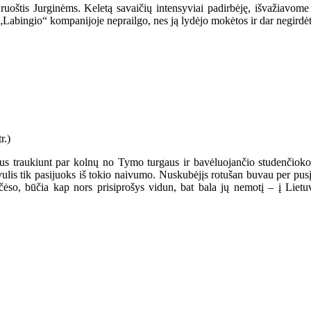
ruoštis Jurginėms. Keletą savaičių intensyviai padirbėję, išvažiavome 
„Labingio“ kompanijoje neprailgo, nes ją lydėjo mokėtos ir dar negirdė
us traukiunt par kolnų no Tymo turgaus ir bavėluojančio studenčioko 
ulis tik pasijuoks iš tokio naivumo. Nuskubėjįs rotušan buvau per pusį p
t čėso, būčia kap nors prisiprošys vidun, bat bala jų nemotį – į Lie