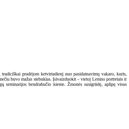
į tradiciškai pradėjom ketvirtadienį nuo pasidainavimų vakaro, kuris,
čiu buvo mažas stebuklas. Įsivaizduokit – vietoj Lenino portretais ir
igų seminarijos bendrabučio kieme. Žmonės susigrūdę, aplipę visus