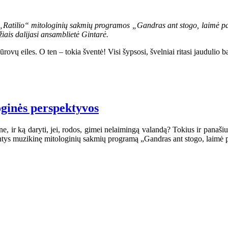
os „Ratilio“ mitologinių sakmių programos „Gandras ant stogo, laimė p
žiais dalijasi ansamblietė Gintarė.
vų eiles. O ten – tokia šventė! Visi šypsosi, švelniai ritasi jaudulio b
loginės perspektyvos
ne, ir ką daryti, jei, rodos, gimei nelaimingą valandą? Tokius ir panaš
iantys muzikinę mitologinių sakmių programą „Gandras ant stogo, laimė 