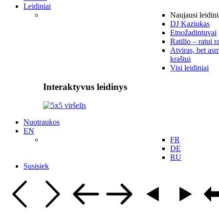
Leidiniai
Naujausi leidini
DJ Kaziukas
Etnožadintuvai
Ratilio – ratui r
Atviras, bet asm
kraštui
Visi leidiniai
Interaktyvus leidinys
Nuotraukos
EN
FR
DE
RU
Susisiek