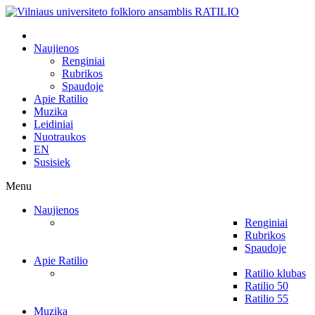
Naujienos
Renginiai
Rubrikos
Spaudoje
Apie Ratilio
Muzika
Leidiniai
Nuotraukos
EN
Susisiek
Menu
Naujienos
Renginiai
Rubrikos
Spaudoje
Apie Ratilio
Ratilio klubas
Ratilio 50
Ratilio 55
Muzika