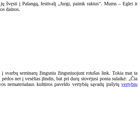
jų švęsti į Palangą, festivalį „Jurgi, paimk raktus“. Mums – Eglei ir
tos dainos.
į svarbų seminarų žingsniu žingsniuojunt rotušas link. Tokia mat ta
ėdos net į vesėlias įlindis, bat pri durų stovėjusi ponia sulaikė: „Čia
tuvos nematerialaus kultūros paveldo vertybių sąvadų įrašytų
vertybių