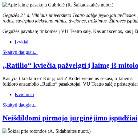
Gegužės 21 d. Vilniaus universiteto Teatro salėje įvyko jau trečiosi
rodos, suvirpino kiekvieno mintis, dvejones, troškimus. Žiūrovės įspūd
Gegužės pavakarę rinkomės į VU Teatro salę. Kas ant scenos, kas į žiūro
Įvykiai
Skaityti daugiau...
„Ratilio“ kviečia pažvelgti į laimę iš mito
Kas yra tikra laimė? Kur ją rasti? Kodėl vieniems sekasi, o kitiems – 
folkloro ansamblio „Ratilio“ pasakotojai, VU Teatro salėje pristatys
Kvietimai
Skaityti daugiau...
Neišdildomi pirmojo jurginėjimo įspūdžiai