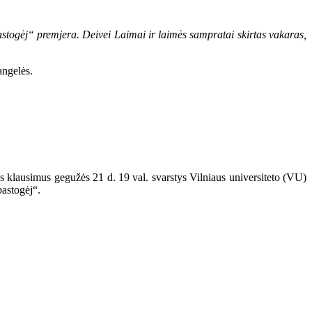
astogėj“ premjera. Deivei Laimai ir laimės sampratai skirtas vakaras,
angelės.
ius klausimus gegužės 21 d. 19 val. svarstys Vilniaus universiteto (VU)
pastogėj“.