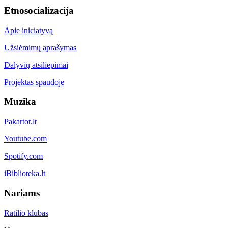
Etnosocializacija
Apie iniciatyvą
Užsiėmimų aprašymas
Dalyvių atsiliepimai
Projektas spaudoje
Muzika
Pakartot.lt
Youtube.com
Spotify.com
iBiblioteka.lt
Nariams
Ratilio klubas