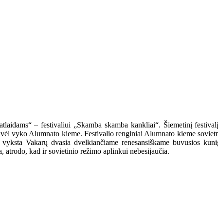
 „atlaidams“ – festivaliui „Skamba skamba kankliai“. Šiemetinį festival
 vėl vyko Alumnato kieme. Festivalio renginiai Alumnato kieme sovietme
mas vyksta Vakarų dvasia dvelkiančiame renesansiškame buvusios kun
, atrodo, kad ir sovietinio režimo aplinkui nebesijaučia.