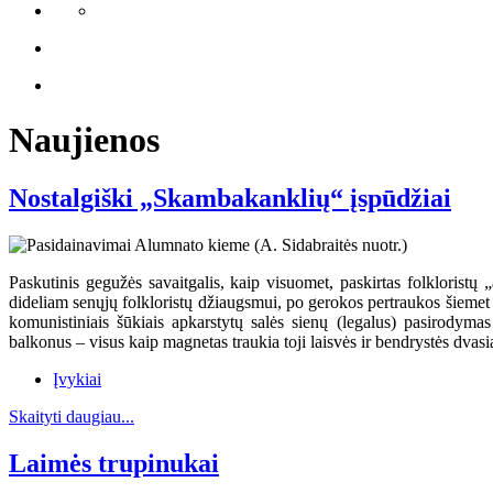
Naujienos
Nostalgiški „Skambakanklių“ įspūdžiai
Paskutinis gegužės savaitgalis, kaip visuomet, paskirtas folkloristų
dideliam senųjų folkloristų džiaugsmui, po gerokos pertraukos šiemet
komunistiniais šūkiais apkarstytų salės sienų (legalus) pasirody
balkonus – visus kaip magnetas traukia toji laisvės ir bendrystės dvasia
Įvykiai
Skaityti daugiau...
Laimės trupinukai